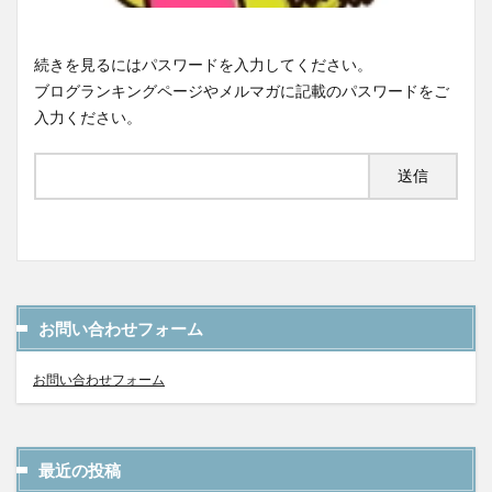
続きを見るにはパスワードを入力してください。
ブログランキングページやメルマガに記載のパスワードをご
入力ください。
お問い合わせフォーム
お問い合わせフォーム
最近の投稿