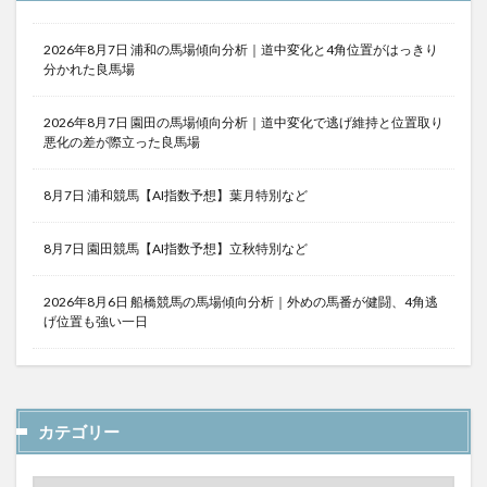
2026年8月7日 浦和の馬場傾向分析｜道中変化と4角位置がはっきり
分かれた良馬場
2026年8月7日 園田の馬場傾向分析｜道中変化で逃げ維持と位置取り
悪化の差が際立った良馬場
8月7日 浦和競馬【AI指数予想】葉月特別など
8月7日 園田競馬【AI指数予想】立秋特別など
2026年8月6日 船橋競馬の馬場傾向分析｜外めの馬番が健闘、4角逃
げ位置も強い一日
カテゴリー