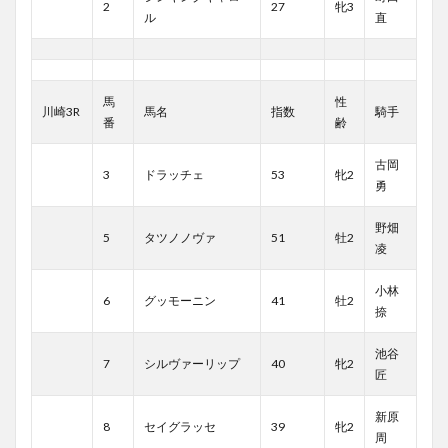
2
27
牝3
ル
直
馬
性
川崎3R
馬名
指数
騎手
番
齢
古岡
3
ドラッチェ
53
牝2
勇
野畑
5
タツノノヴァ
51
牡2
凌
小林
6
グッモーニン
41
牡2
捺
池谷
7
シルヴァーリップ
40
牝2
匠
新原
8
セイグラッセ
39
牝2
周