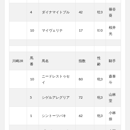
篠谷
4
ダイナマイトブル
42
牡3
葵
桜井
10
マイヴェリテ
17
ｾﾝ3
光
馬
性
川崎2R
馬名
指数
騎手
番
齢
ニードレストゥセ
森泰
10
80
牝3
イ
斗
山林
5
シゲルアレグリア
72
牝3
堂
小林
1
シントーツバキ
62
牝3
捺