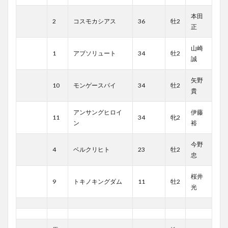
本田
2
コスモカシアス
36
牡2
正
山崎
1
アブソリュート
34
牡2
誠
矢野
10
モンゲースパイ
34
牡2
貴
アンサングヒロイ
伊藤
11
34
牝2
ン
裕
今野
4
ベルクリヒト
23
牡2
忠
桜井
9
トキノキングダム
11
牡2
光