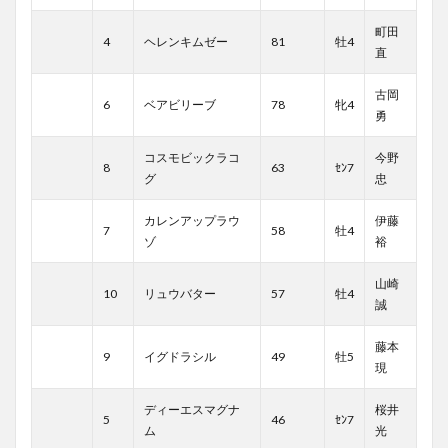
町田
4
ヘレンキムゼー
81
牡4
直
古岡
6
ベアビリーブ
78
牝4
勇
コスモビックラコ
今野
8
63
ｾﾝ7
グ
忠
カレンアップラウ
伊藤
7
58
牡4
ゾ
裕
山崎
10
リュウバター
57
牡4
誠
藤本
9
イグドラシル
49
牡5
現
ディーエスマグナ
桜井
5
46
ｾﾝ7
ム
光