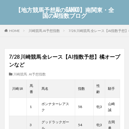
【地方競馬予想AIのGANKO】南関東・全
国のAI指数ブログ
川崎競馬 AI予想指数
7/28 川崎競馬 全レース【AI指数予
HOME
7/28 川崎競馬 全レース【AI指数予想】橘オープ
ンなど
川崎競馬 AI予想指数
馬
性
川崎1R
馬名
指数
騎手
番
齢
ボンナターレアス
山崎
1
58
牝3
ク
誠
グッドラックガー
古岡
3
54
牝3
ル
勇