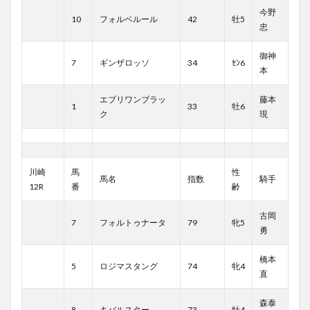
今野
10
フォルベルール
42
牡5
忠
御神
7
ギンザロッソ
34
ｾﾝ6
本
エブリワンブラッ
藤本
1
33
牡6
ク
現
川崎
馬
性
馬名
指数
騎手
12R
番
齢
古岡
7
フォルトゥナータ
79
牝5
勇
橋本
5
ロジマスタング
74
牝4
直
森泰
8
キバルスター
73
牡4