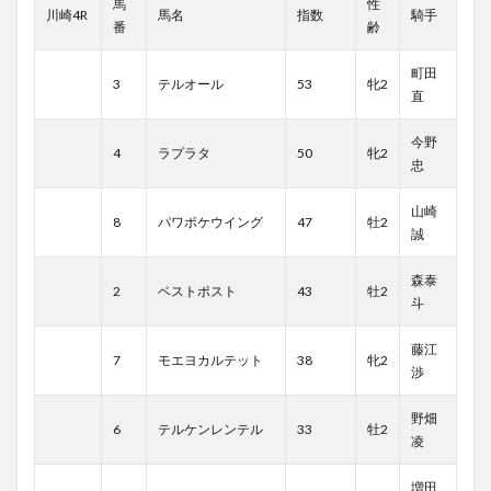
馬
性
川崎4R
馬名
指数
騎手
番
齢
町田
3
テルオール
53
牝2
直
今野
4
ラプラタ
50
牝2
忠
山崎
8
パワポケウイング
47
牡2
誠
森泰
2
ベストポスト
43
牡2
斗
藤江
7
モエヨカルテット
38
牝2
渉
野畑
6
テルケンレンテル
33
牡2
凌
増田