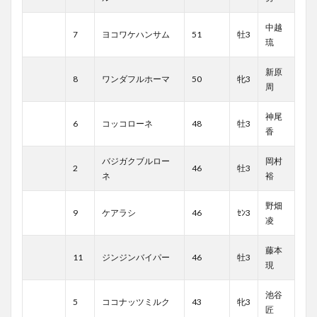
中越
7
ヨコワケハンサム
51
牡3
琉
新原
8
ワンダフルホーマ
50
牝3
周
神尾
6
コッコローネ
48
牡3
香
バジガクブルロー
岡村
2
46
牡3
ネ
裕
野畑
9
ケアラシ
46
ｾﾝ3
凌
藤本
11
ジンジンバイパー
46
牡3
現
池谷
5
ココナッツミルク
43
牝3
匠