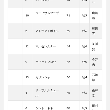
斗
ジーソウルブラザ
山崎
10
71
牡5
ー
誠
町田
2
アトラクトボイス
69
牡6
直
笹川
12
マルゼンスター
64
牡6
翼
今野
9
ラピッドフロウ
62
牝5
忠
石崎
13
ガリンシャ
50
牡4
駿
サーブルルミエー
山林
1
45
牡6
ル
堂
岡村
6
シントーネネ
38
牝5