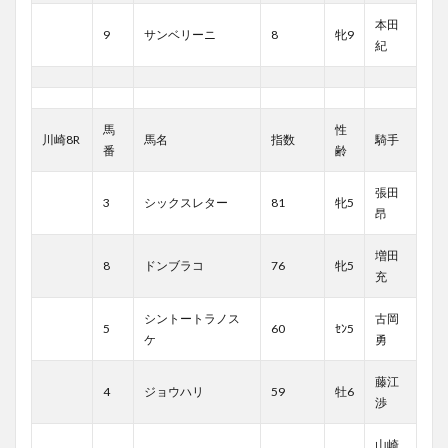
本田
9
サンベリーニ
8
牝9
紀
馬
性
川崎8R
馬名
指数
騎手
番
齢
張田
3
シックスレター
81
牝5
昂
増田
8
ドンブラコ
76
牝5
充
シントートラノス
古岡
5
60
ｾﾝ5
ケ
勇
藤江
4
ジョウハリ
59
牡6
渉
山崎