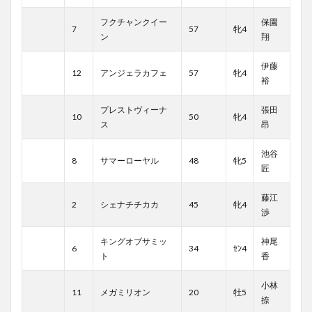
フクチャンクイー
保園
7
57
牝4
ン
翔
伊藤
12
アンジェラカフェ
57
牝4
裕
プレストヴィーナ
張田
10
50
牝4
ス
昂
池谷
8
サマーローヤル
48
牝5
匠
藤江
2
シェナチチカカ
45
牝4
渉
キングオブサミッ
神尾
6
34
ｾﾝ4
ト
香
小林
11
メガミリオン
20
牡5
捺