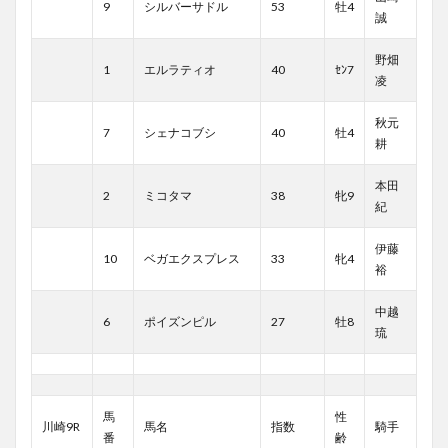
9
シルバーサドル
53
牡4
誠
野畑
1
エルラティオ
40
ｾﾝ7
凌
秋元
7
シェナコブシ
40
牡4
耕
本田
2
ミコタマ
38
牝9
紀
伊藤
10
ベガエクスプレス
33
牝4
裕
中越
6
ポイズンピル
27
牡8
琉
馬
性
川崎9R
馬名
指数
騎手
番
齢