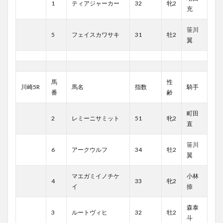
1
ティアジャーカー
32
牝2
充
笹川
5
フェイスカワサキ
31
牡2
翼
馬
性
川崎5R
馬名
指数
騎手
番
齢
町田
2
レミーニサミット
51
牝2
直
笹川
6
アークウルフ
34
牡2
翼
マエガミイノチケ
小林
4
33
牝2
イ
捺
森泰
3
ルートヴィヒ
32
牡2
斗