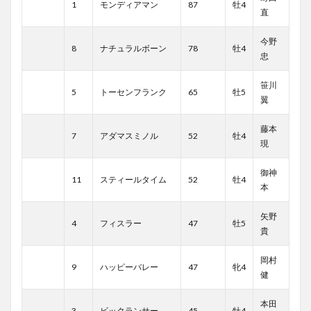
1
モンディアマン
87
牡4
直
今野
8
ナチュラルボーン
78
牡4
忠
笹川
5
トーセンフランク
65
牡5
翼
藤本
7
アダマスミノル
52
牡4
現
御神
11
スティールタイム
52
牡4
本
矢野
4
フィスラー
47
牡5
貴
岡村
9
ハッピーバレー
47
牝4
健
本田
3
ビックランサー
45
牡4