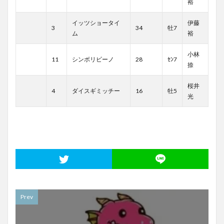
裕
イッツショータイ
伊藤
3
34
牡7
ム
裕
小林
11
シンボリビーノ
28
ｾﾝ7
捺
桜井
4
ダイスギミッチー
16
牡5
光
Prev