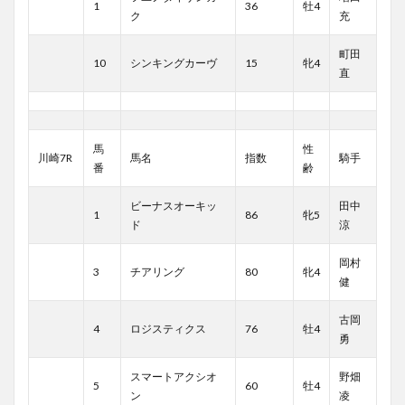
1
36
牡4
ク
充
町田
10
シンキングカーヴ
15
牝4
直
馬
性
川崎7R
馬名
指数
騎手
番
齢
ビーナスオーキッ
田中
1
86
牝5
ド
涼
岡村
3
チアリング
80
牝4
健
古岡
4
ロジスティクス
76
牡4
勇
スマートアクシオ
野畑
5
60
牡4
ン
凌