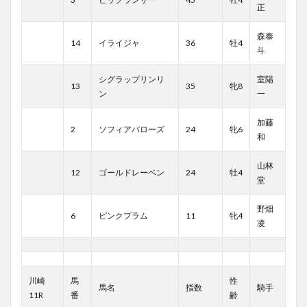
正
森泰
14
イライジャ
36
牡4
斗
シグラップリンリ
室陽
13
35
牝8
ン
一
加藤
2
ソフィアバローズ
24
牝6
和
山林
12
ゴールドレーベン
24
牡4
堂
野畑
6
ピンクプラム
11
牝4
凌
川崎
馬
性
馬名
指数
騎手
11R
番
齢