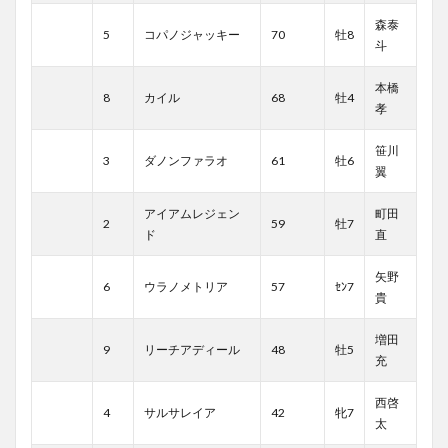
森泰
5
コパノジャッキー
70
牡8
斗
本橋
8
カイル
68
牡4
孝
笹川
3
ダノンファラオ
61
牡6
翼
アイアムレジェン
町田
2
59
牡7
ド
直
矢野
6
ウラノメトリア
57
ｾﾝ7
貴
増田
9
リーチアディール
48
牡5
充
西啓
4
サルサレイア
42
牝7
太