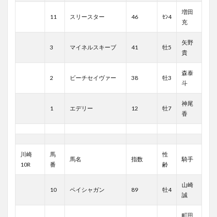
増田
11
スリースター
46
ｾﾝ4
充
矢野
3
マイネルスキーブ
41
牡5
貴
森泰
2
ビーチセイヴァー
38
牡3
斗
神尾
1
エデリー
12
牡7
香
川崎
馬
性
馬名
指数
騎手
10R
番
齢
山崎
10
ペイシャガン
89
牡4
誠
町田