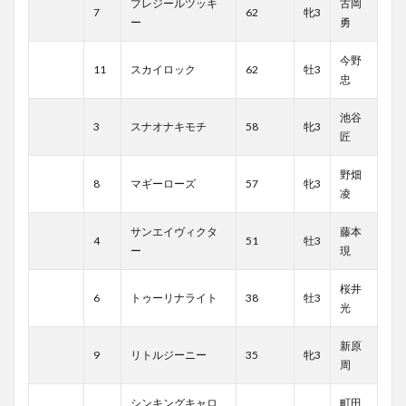
プレジールツッキ
古岡
7
62
牝3
ー
勇
今野
11
スカイロック
62
牡3
忠
池谷
3
スナオナキモチ
58
牝3
匠
野畑
8
マギーローズ
57
牝3
凌
サンエイヴィクタ
藤本
4
51
牡3
ー
現
桜井
6
トゥーリナライト
38
牡3
光
新原
9
リトルジーニー
35
牝3
周
シンキングキャロ
町田