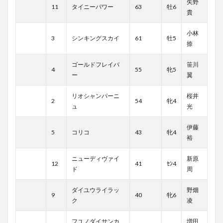
矢野
11
タイニーパワー
63
牡6
貴
小林
3
シンキングスカイ
61
牡5
捺
ゴールドフレイバ
笹川
4
55
牝5
ー
翼
リオシャンパーニ
桜井
2
54
牝4
ュ
光
伊藤
5
コリコ
43
牝4
裕
ニューディヴァイ
新原
12
41
ｾﾝ4
ド
周
ダイユウライラッ
野畑
9
40
牝6
ク
凌
フユノダイサンカ
増田