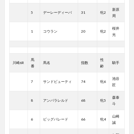
新原
5
デーレーディーバ
31
牝2
周
桜井
1
コウラン
20
牝2
光
馬
性
川崎6R
馬名
指数
騎手
番
齢
池谷
7
サンドビューティ
74
牝6
匠
森泰
8
アンパラレルド
68
牝5
斗
山崎
6
ビッグパレード
66
牝4
誠