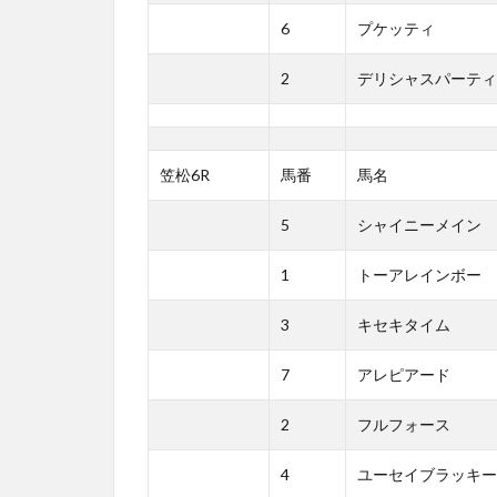
6
プケッティ
2
デリシャスパーティ
笠松6R
馬番
馬名
5
シャイニーメイン
1
トーアレインボー
3
キセキタイム
7
アレピアード
2
フルフォース
4
ユーセイブラッキー