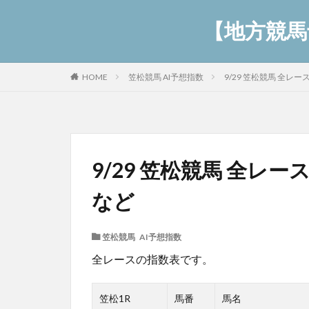
【地方競馬予
笠松競馬 AI予想指数
9/29 笠松競馬 全レ
HOME
9/29 笠松競馬 全レ
など
笠松競馬 AI予想指数
全レースの指数表です。
笠松1R
馬番
馬名