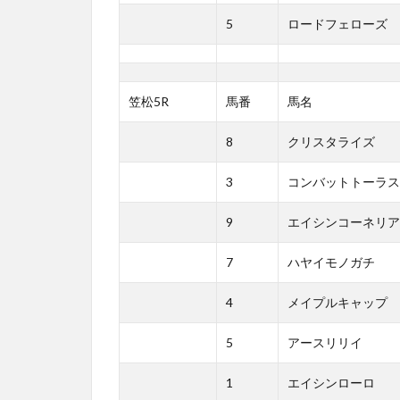
5
ロードフェローズ
笠松5R
馬番
馬名
8
クリスタライズ
3
コンバットトーラス
9
エイシンコーネリア
7
ハヤイモノガチ
4
メイプルキャップ
5
アースリリイ
1
エイシンローロ