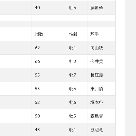
40
牡6
藤原幹
指数
性齢
騎手
69
牝4
向山牧
66
牡3
今井貴
55
牝7
長江慶
55
牝6
東川慎
52
牝6
塚本征
50
牡5
森島貴
48
牝4
渡辺竜