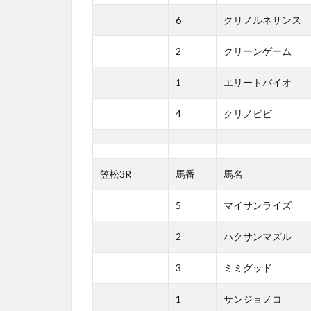
6
クリノルネサンス
2
クリーンゲーム
1
エリートバイオ
4
クリノビビ
笠松3R
馬番
馬名
5
マイサンライズ
2
ハクサンマズル
3
ミミグッド
1
サンジョノコ