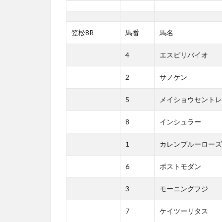
笠松8R
馬番
馬名
4
エスピリバイオ
2
サノケン
5
メイショウセントレ
8
インシュラー
1
カレンブルーローズ
6
ポストモダン
3
モーニングフジ
7
ケイツーリタス