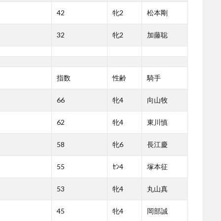
42
牝2
松本剛
32
牝2
加藤聡
指数
性齢
騎手
66
牝4
向山牧
62
牝4
東川慎
58
牝6
長江慶
55
ｾﾝ4
塚本征
53
牝4
丸山真
45
牝4
岡部誠