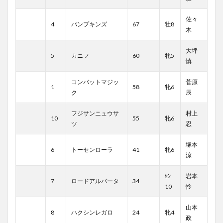
佐々
4
パンプキンズ
67
牡8
木
大坪
5
カニフ
60
牝5
慎
コンバットマジッ
菅原
1
58
牝6
ク
辰
フジサンニュウサ
村上
10
55
牝6
ツ
忍
塚本
6
トーセンローラ
41
牝6
涼
ｾﾝ
岩本
7
ロードアルバータ
34
10
怜
山本
8
ハクシンレガロ
24
牝4
政