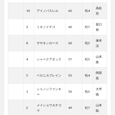
高松
10
アイノパスレル
63
牝4
亮
坂口
3
ミキノイチゴ
60
牡7
裕
塚本
8
ササキンローズ
60
牝5
涼
山本
4
シャークアタック
57
牡5
政
阿部
5
ベロニカブレイン
53
牝4
英
シャノンファンキ
大坪
1
50
牝5
ー
慎
メイショウカチゴ
山本
2
49
牡7
マ
聡