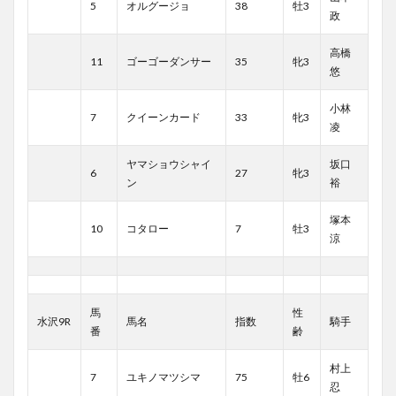
5
オルグージョ
38
牡3
政
高橋
11
ゴーゴーダンサー
35
牝3
悠
小林
7
クイーンカード
33
牝3
凌
ヤマショウシャイ
坂口
6
27
牝3
ン
裕
塚本
10
コタロー
7
牡3
涼
馬
性
水沢9R
馬名
指数
騎手
番
齢
村上
7
ユキノマツシマ
75
牡6
忍