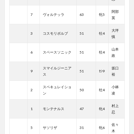
阿部
7
ヴォルテッラ
63
牝5
英
大坪
3
コスモリボルブ
51
牡4
慎
山本
6
スペースソニック
51
牡4
政
スマイルジーニア
坂口
9
51
ｾﾝ9
ス
裕
スペキュレイショ
小林
2
50
牡4
ン
凌
村上
1
モンテナルス
47
牝4
忍
佐々
5
サソリザ
31
牝6
木