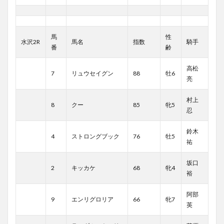
馬
性
水沢2R
馬名
指数
騎手
番
齢
高松
7
リュウセイグン
88
牡6
亮
村上
8
クー
85
牝5
忍
鈴木
4
ストロングブック
76
牡5
祐
坂口
2
キッカケ
68
牝4
裕
阿部
9
エンリグロリア
66
牝7
英