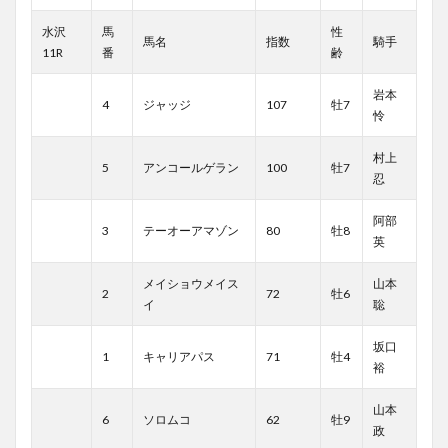
水沢
馬
性
馬名
指数
騎手
11R
番
齢
岩本
4
ジャッジ
107
牡7
怜
村上
5
アンコールゲラン
100
牡7
忍
阿部
3
テーオーアマゾン
80
牡8
英
メイショウメイス
山本
2
72
牡6
イ
聡
坂口
1
キャリアパス
71
牡4
裕
山本
6
ソロムコ
62
牡9
政