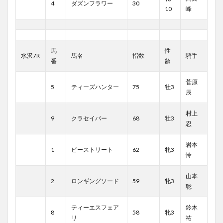
4
ダズンフラワー
30
10
峰
馬
性
水沢7R
馬名
指数
騎手
番
齢
菅原
5
ティーズハンター
75
牡3
辰
村上
9
クラセイバー
68
牡3
忍
岩本
1
ビーストリート
62
牝3
怜
山本
2
ロンギングソード
59
牝3
聡
ティーエスフェア
鈴木
8
58
牝3
リ
祐