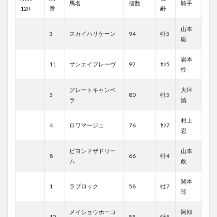
馬名
指数
騎手
12R
番
齢
山本
3
スカイハリケーン
94
牡5
聡
岩本
11
サンエイブレーヴ
92
ｾﾝ5
怜
グレートキャンベ
大坪
5
80
牡5
ラ
慎
村上
4
ロワマージュ
76
ｾﾝ7
忍
ビヨンドザドリー
山本
8
66
牡4
ム
政
関本
1
ラブロック
58
牡7
玲
メイショウホーコ
阿部
12
55
牡5