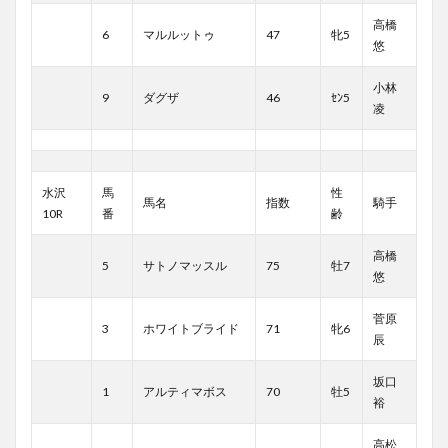
高橋
6
マルルットゥ
47
牝5
悠
小林
9
ダグザ
46
ｾﾝ5
凌
水沢
馬
性
馬名
指数
騎手
10R
番
齢
高橋
5
サトノマッスル
75
牡7
悠
菅原
3
ホワイトブライド
71
牝6
辰
坂口
1
アルティマボス
70
牡5
裕
高松