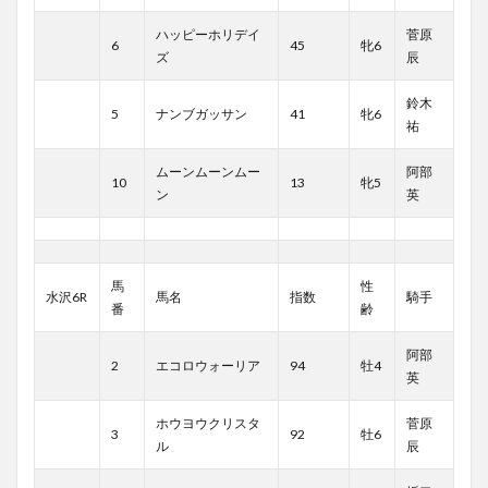
ハッピーホリデイ
菅原
6
45
牝6
ズ
辰
鈴木
5
ナンブガッサン
41
牝6
祐
ムーンムーンムー
阿部
10
13
牝5
ン
英
馬
性
水沢6R
馬名
指数
騎手
番
齢
阿部
2
エコロウォーリア
94
牡4
英
ホウヨウクリスタ
菅原
3
92
牡6
ル
辰