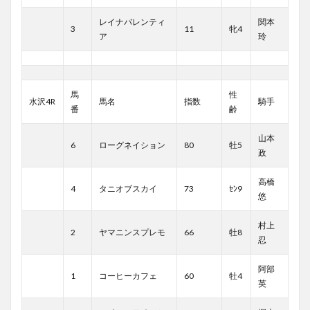
レイナバレンティ
関本
3
11
牝4
ア
玲
馬
性
水沢4R
馬名
指数
騎手
番
齢
山本
6
ローグネイション
80
牡5
政
高橋
4
タニオブスカイ
73
ｾﾝ9
悠
村上
2
ヤマニンスプレモ
66
牡8
忍
阿部
1
コーヒーカフェ
60
牡4
英