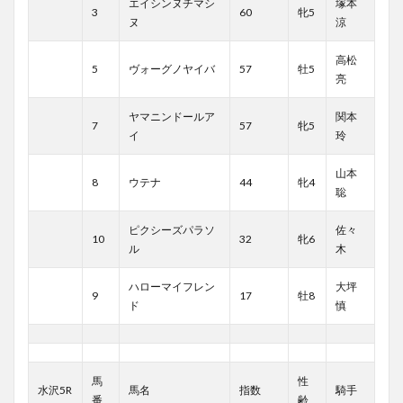
エイシンヌチマシ
塚本
3
60
牝5
ヌ
涼
高松
5
ヴォーグノヤイバ
57
牡5
亮
ヤマニンドールア
関本
7
57
牝5
イ
玲
山本
8
ウテナ
44
牝4
聡
ピクシーズパラソ
佐々
10
32
牝6
ル
木
ハローマイフレン
大坪
9
17
牡8
ド
慎
馬
性
水沢5R
馬名
指数
騎手
番
齢