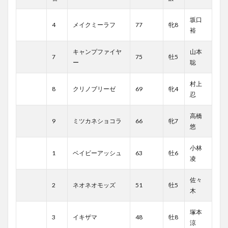
坂口
4
メイクミーラフ
77
牝8
裕
キャンプファイヤ
山本
7
75
牡5
ー
聡
村上
8
クリノブリーゼ
69
牝4
忍
高橋
9
ミツカネショコラ
66
牝7
悠
小林
1
ベイビーアッシュ
63
牡6
凌
佐々
2
ネオネオモッズ
51
牡5
木
塚本
3
イキザマ
48
牡8
涼