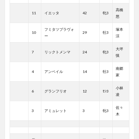
高橋
11
イエッタ
42
牝3
悠
フミタツブラヴォ
塚本
10
29
牡3
ー
涼
大坪
7
リックトメンマ
24
牝3
慎
南郷
4
アンベイル
14
牡3
家
小林
6
グランフリオ
12
ｾﾝ3
凌
佐々
3
アミュレット
3
牝3
木