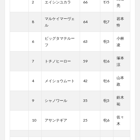
2
エイシンユカラ
66
ｾﾝ5
亮
マルケイマーヴェ
岩本
8
64
牝7
ル
怜
ビッグタマテルー
小林
6
63
牝5
フ
凌
塚本
7
トチノヒーロー
59
牡6
涼
山本
4
メイショウムート
42
牡6
政
鈴木
9
シャノワール
35
牝5
祐
佐々
10
アサンテギア
25
牝6
木