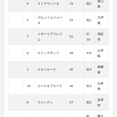
坂口
9
ラミアヴィータ
73
牝5
裕
グルノイユジョー
大坪
5
55
牝5
ヌ
慎
メダーリアフレイ
ｾﾝ
高松
7
52
ム
10
亮
山本
6
ウインラザンツ
49
ｾﾝ6
聡
南郷
1
スカイルーク
45
牡9
家
山本
10
エースオブエース
42
牡6
政
岩本
8
ウインディ
37
牝5
怜
牝
陶文