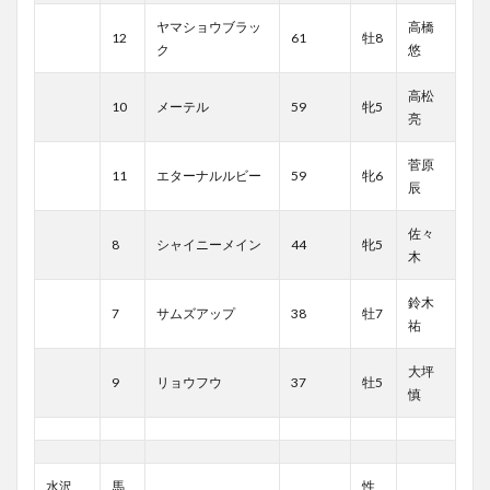
ヤマショウブラッ
高橋
12
61
牡8
ク
悠
高松
10
メーテル
59
牝5
亮
菅原
11
エターナルルビー
59
牝6
辰
佐々
8
シャイニーメイン
44
牝5
木
鈴木
7
サムズアップ
38
牡7
祐
大坪
9
リョウフウ
37
牡5
慎
水沢
馬
性