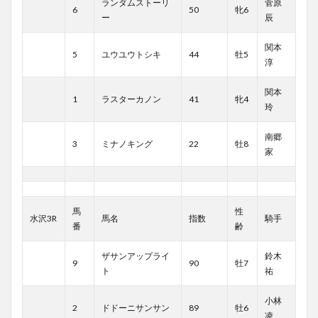
ランダムストーリ
菅原
6
50
牝6
ー
辰
関本
5
ユウユウトシキ
44
牡5
淳
関本
1
ラスターカノン
41
牝4
玲
南郷
3
ミナノキング
22
牡8
家
馬
性
水沢3R
馬名
指数
騎手
番
齢
ザサンアップライ
鈴木
9
90
牡7
ト
祐
小林
2
ドドーニサンサン
89
牡6
凌