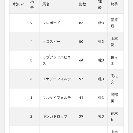
馬
性
水沢8R
馬名
指数
騎手
番
齢
菅原
9
レレボード
82
牡3
辰
山本
4
クロスビー
80
牡3
聡
ラブアンドハピネ
佐々
8
64
牝3
ス
木
高松
3
エナジーフォルテ
57
牝3
亮
阿部
1
マルケイフォルテ
44
牡3
英
鈴木
2
ギンガドロップ
39
牡3
祐
山本