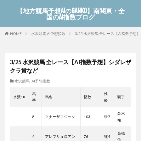
【地方競馬予想AIのGANKO】南関東・全
国のAI指数ブログ
水沢競馬 AI予想指数
3/25 水沢競馬 全レース【AI指数予
HOME
3/25 水沢競馬 全レース【AI指数予想】シダレザ
クラ賞など
水沢競馬 AI予想指数
馬
性
水沢1R
馬名
指数
騎手
番
齢
鈴木
8
マナーザマジック
103
牡7
祐
高橋
4
アレプリュロアン
76
牝4
悠