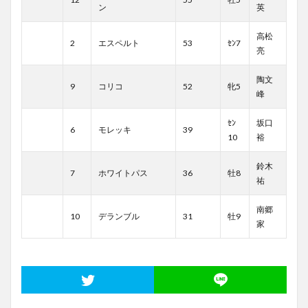
ン
英
高松
2
エスペルト
53
ｾﾝ7
亮
陶文
9
コリコ
52
牝5
峰
ｾﾝ
坂口
6
モレッキ
39
10
裕
鈴木
7
ホワイトパス
36
牡8
祐
南郷
10
デランブル
31
牡9
家