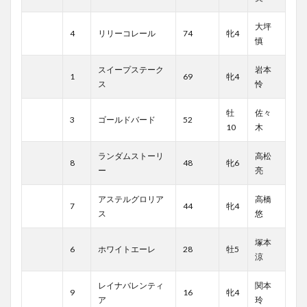
大坪
4
リリーコレール
74
牝4
慎
スイープステーク
岩本
1
69
牝4
ス
怜
牡
佐々
3
ゴールドバード
52
10
木
ランダムストーリ
高松
8
48
牝6
ー
亮
アステルグロリア
高橋
7
44
牝4
ス
悠
塚本
6
ホワイトエーレ
28
牡5
涼
レイナバレンティ
関本
9
16
牝4
ア
玲