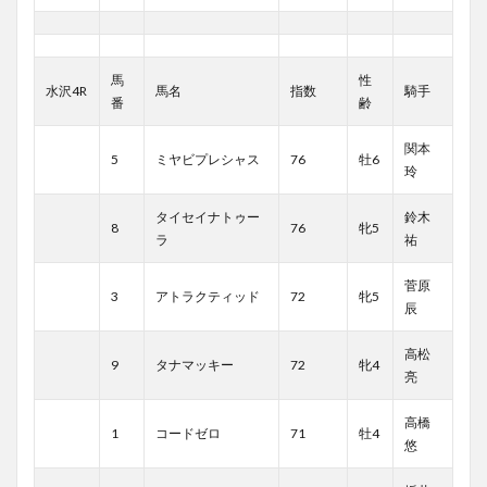
馬
性
水沢4R
馬名
指数
騎手
番
齢
関本
5
ミヤビプレシャス
76
牡6
玲
タイセイナトゥー
鈴木
8
76
牝5
ラ
祐
菅原
3
アトラクティッド
72
牝5
辰
高松
9
タナマッキー
72
牝4
亮
高橋
1
コードゼロ
71
牡4
悠