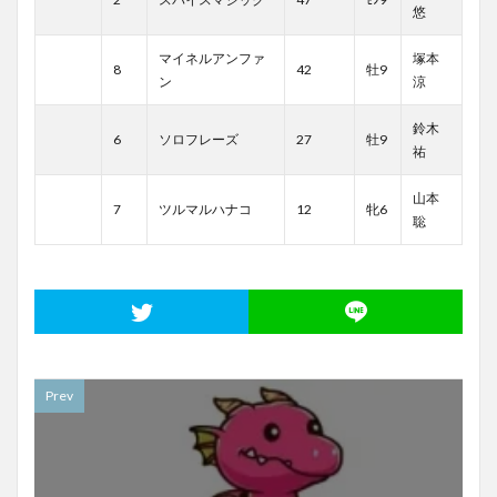
悠
マイネルアンファ
塚本
8
42
牡9
ン
涼
鈴木
6
ソロフレーズ
27
牡9
祐
山本
7
ツルマルハナコ
12
牝6
聡
Prev