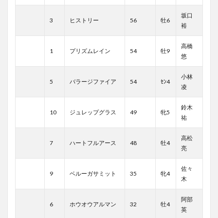
坂口
3
ヒストリー
56
牡6
裕
高橋
1
プリズムレイン
54
牡9
悠
小林
5
バラージファイア
54
ｾﾝ4
凌
鈴木
10
ジュレップグラス
49
牝5
祐
高松
7
ハートフルアース
48
牡4
亮
佐々
9
ベルーガサミット
35
牝4
木
阿部
6
ホウオウアルマン
32
牡4
英