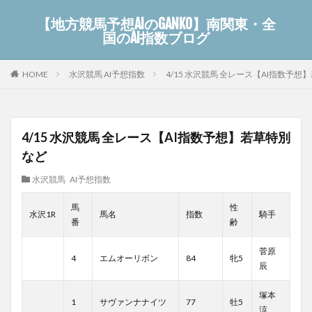
【地方競馬予想AIのGANKO】南関東・全
国のAI指数ブログ
水沢競馬 AI予想指数
4/15 水沢競馬 全レース【AI指数予想
HOME
4/15 水沢競馬 全レース【AI指数予想】若草特別
など
水沢競馬 AI予想指数
馬
性
水沢1R
馬名
指数
騎手
番
齢
菅原
4
エムオーリボン
84
牝5
辰
塚本
1
サヴァンナナイツ
77
牡5
涼