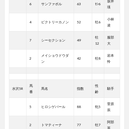
坂井
6
サンファボル
63
ｾﾝ6
瑛
小林
4
ビクトリーカノン
52
牡6
凌
牡
服部
7
シーセクション
49
12
大
メイショウドウダ
岩本
2
42
牡8
ン
怜
馬
性
水沢5R
馬名
指数
騎手
番
齢
菅原
5
ヒロシゲパール
88
牝5
辰
阿部
2
トマティーナ
77
牡7
英