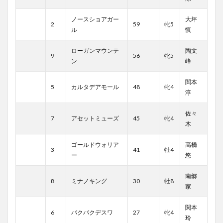
ノースショアガー
大坪
2
59
牝5
ル
慎
ローガンマウンテ
陶文
9
56
牝5
ン
峰
関本
5
カルタデアモール
48
牝4
淳
佐々
7
アセットミューズ
45
牝4
木
ゴールドウォリア
高橋
3
41
牡4
ー
悠
南郷
8
ミナノキング
30
牡8
家
関本
6
パクパクデスワ
27
牝4
玲