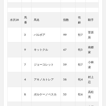
馬
性
水沢2R
馬名
指数
騎手
番
齢
菅原
3
バルボア
99
牡7
辰
南郷
9
キットクル
67
牝5
家
小林
7
ジョーコレット
59
牡7
凌
村上
4
アキノカトレア
58
牝4
忍
高松
8
ボルケーノペスカ
53
牡6
亮