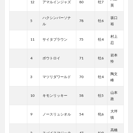
12
アマルインジャズ
80
牡7
英
ハクシンパーソナ
坂口
5
78
牡6
ル
裕
村上
11
サイタブラウン
75
牡4
忍
岩本
4
ボウトロイ
71
牡6
怜
陶文
3
マツリダワールド
70
牡4
峰
山本
10
キモンリッキー
58
牡5
政
大坪
9
ノースリュシオル
54
牝6
慎
高橋
2
スパイスマジック
47
ｾﾝ9