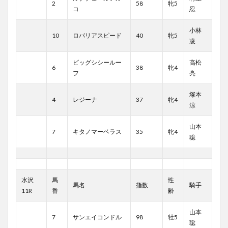
2
58
牝5
コ
忍
小林
10
ロバリアスピード
40
牝5
凌
ビッグシシールー
高松
6
38
牝4
フ
亮
塚本
4
レジーナ
37
牝4
涼
山本
7
キタノマーベラス
35
牝4
聡
水沢
馬
性
馬名
指数
騎手
11R
番
齢
山本
7
サンエイコンドル
98
牡5
聡