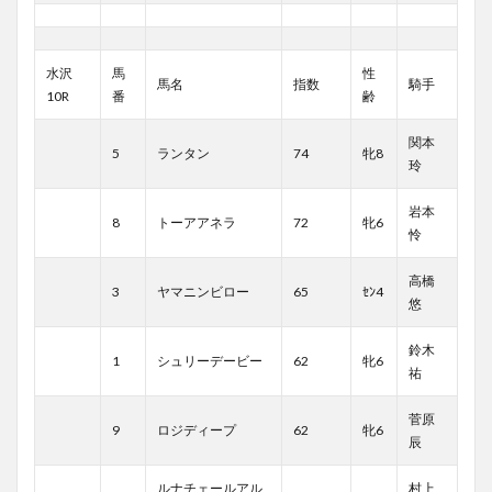
水沢
馬
性
馬名
指数
騎手
10R
番
齢
関本
5
ランタン
74
牝8
玲
岩本
8
トーアアネラ
72
牝6
怜
高橋
3
ヤマニンビロー
65
ｾﾝ4
悠
鈴木
1
シュリーデービー
62
牝6
祐
菅原
9
ロジディープ
62
牝6
辰
ルナチェールアル
村上