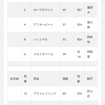
服部
2
ホープホワイト
45
牝7
大
坂口
4
アフタービート
37
牡4
裕
関本
8
ハシュマル
31
牝6
玲
牡
阿部
6
スカイサーベル
28
10
英
馬
性
水沢8R
馬名
指数
騎手
番
齢
村上
11
アウトレイジング
89
牡6
忍