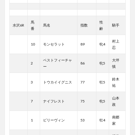
馬
性
水沢6R
馬名
指数
騎手
番
齢
村上
10
モンセラット
89
牝4
忍
ベストフィーチャ
大坪
2
86
牝5
ー
慎
鈴木
3
トウカイイグニス
77
牡5
祐
山本
7
ナイフレスト
75
牝5
政
南郷
1
ビリーヴィン
53
牡4
家