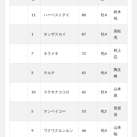
鈴木
11
ハーベストデイ
88
牡4
祐
高松
1
オンザスカイ
87
牡4
亮
村上
7
キラメキ
72
牝6
忍
陶文
3
テルテ
65
牝4
峰
山本
10
ステキナココロ
62
牡4
政
菅原
5
ナンベイコー
53
牝5
辰
山本
9
ワクワクルンルン
46
牝4
聡