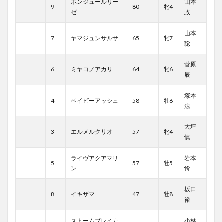
ボンジュールリー
山本
9
80
牝4
ゼ
政
山本
7
ヤマジュンサルサ
65
牝7
聡
菅原
6
ミヤコノアカリ
64
牝6
辰
塚本
4
ベイビーアッシュ
58
牡6
涼
大坪
3
エルメルクリオ
57
牝4
慎
ライヴアクアマリ
岩本
5
57
牡5
ン
怜
坂口
8
イキザマ
47
牡8
裕
ストームブレイカ
小林