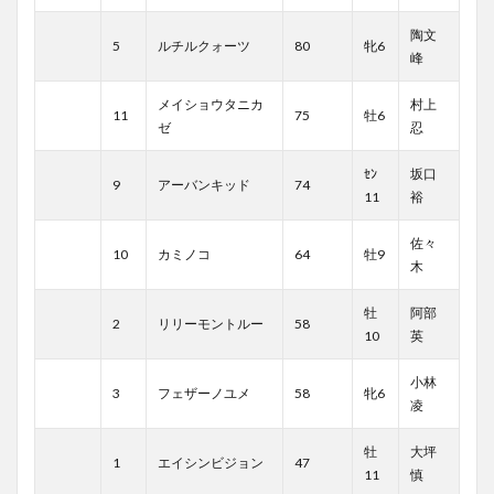
陶文
5
ルチルクォーツ
80
牝6
峰
メイショウタニカ
村上
11
75
牡6
ゼ
忍
ｾﾝ
坂口
9
アーバンキッド
74
11
裕
佐々
10
カミノコ
64
牡9
木
牡
阿部
2
リリーモントルー
58
10
英
小林
3
フェザーノユメ
58
牝6
凌
牡
大坪
1
エイシンビジョン
47
11
慎