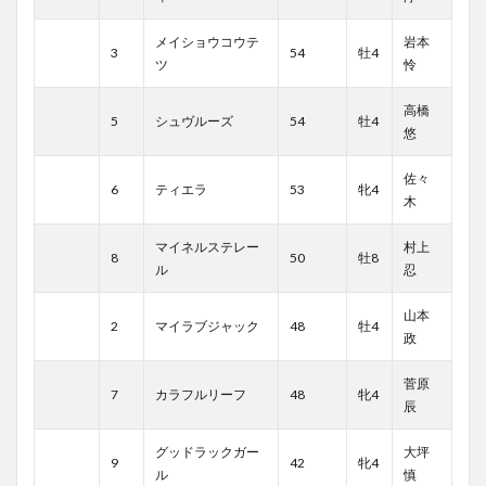
メイショウコウテ
岩本
3
54
牡4
ツ
怜
高橋
5
シュヴルーズ
54
牡4
悠
佐々
6
ティエラ
53
牝4
木
マイネルステレー
村上
8
50
牡8
ル
忍
山本
2
マイラブジャック
48
牡4
政
菅原
7
カラフルリーフ
48
牝4
辰
グッドラックガー
大坪
9
42
牝4
ル
慎