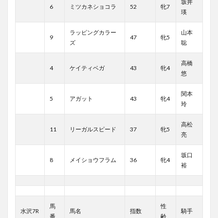
坂井
6
ミツカネショコラ
52
牝7
瑛
ラッピングカラー
山本
9
47
牝5
ズ
聡
高橋
4
ケイティベガ
43
牝4
悠
関本
5
アガット
43
牝4
玲
高松
11
リーガルスピード
37
牝5
亮
坂口
8
メイショウフラム
36
牝4
裕
馬
性
水沢7R
馬名
指数
騎手
番
齢