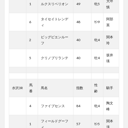
大坪
1
ルクスリベリオン
49
牝5
慎
タイセイトレンデ
阿部
6
48
ｾﾝ9
ィ
英
ビッグピエンルー
関本
2
40
牝4
フ
玲
坂井
5
クリノブリランテ
40
牡4
瑛
馬
性
水沢3R
馬名
指数
騎手
番
齢
陶文
4
ファイブセンス
84
牝4
峰
フィールドグーフ
関本
1
57
ｾﾝ5
ィ
淳