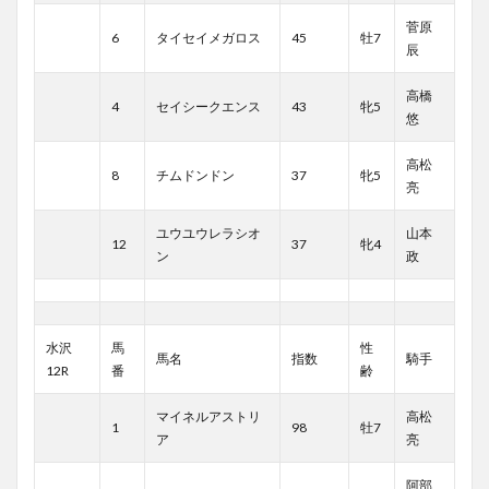
菅原
6
タイセイメガロス
45
牡7
辰
高橋
4
セイシークエンス
43
牝5
悠
高松
8
チムドンドン
37
牝5
亮
ユウユウレラシオ
山本
12
37
牝4
ン
政
水沢
馬
性
馬名
指数
騎手
12R
番
齢
マイネルアストリ
高松
1
98
牡7
ア
亮
阿部