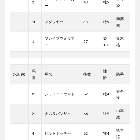
2
43
牝5
ー
凌
南郷
10
メダツヤツ
33
牡5
家
ブレイブウォリア
ｾﾝ
鈴木
1
27
ー
10
祐
馬
性
水沢9R
馬名
指数
騎手
番
齢
岩本
8
シャイニーヤマト
82
牡4
怜
山本
2
ナムラバンザイ
66
牡9
政
塚本
4
ヒラトミッチー
62
牝4
涼