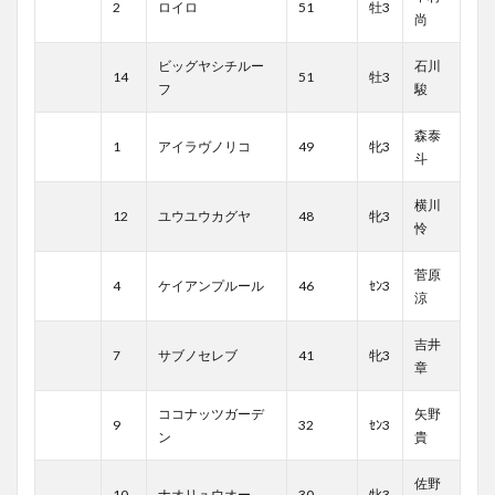
2
ロイロ
51
牡3
尚
ビッグヤシチルー
石川
14
51
牡3
フ
駿
森泰
1
アイラヴノリコ
49
牝3
斗
横川
12
ユウユウカグヤ
48
牝3
怜
菅原
4
ケイアンプルール
46
ｾﾝ3
涼
吉井
7
サブノセレブ
41
牝3
章
ココナッツガーデ
矢野
9
32
ｾﾝ3
ン
貴
佐野
10
ナオリュウオー
30
牝3