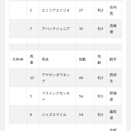
谷内
2
エミリアエミリオ
27
牝3
貫
高橋
7
アバンテジュニア
15
牡3
優
馬
性
大井4R
馬名
指数
騎手
番
齢
アヤサンダワキン
西啓
13
60
牡3
グ
太
フライングモンキ
野畑
5
56
牡3
ー
凌
藤田
8
ジャズスマイル
54
牡3
凌
中村