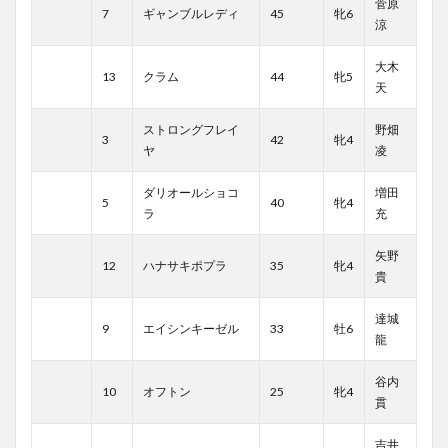
菅原
7
ギャンブルレディ
45
牝6
涼
大木
13
クラム
44
牝5
天
ストロングフレイ
野畑
3
42
牝4
ヤ
凌
ダリオールショコ
増田
5
40
牝4
ラ
充
矢野
12
ハナサキポプラ
35
牝4
貴
達城
9
エイシンキーゼル
33
牡6
龍
谷内
10
オフトン
25
牝4
貫
吉井