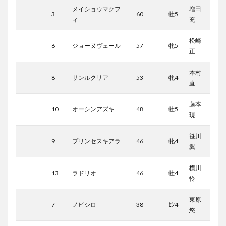
メイショウマクフ
増田
3
60
牡5
ィ
充
松崎
6
ジョーヌヴェール
57
牝5
正
本村
8
サンルクリア
53
牝4
直
藤本
10
オーシンアズキ
48
牡5
現
笹川
9
プリンセスキアラ
46
牝4
翼
横川
13
ラドリオ
46
牡4
怜
東原
7
ノビシロ
38
ｾﾝ4
悠