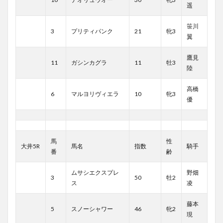
遥
笹川
3
プリティパンク
21
牝3
翼
鷹見
11
ガシンカグラ
11
牡3
陸
高橋
6
マルヨリヴィエラ
10
牝3
優
馬
性
大井5R
馬名
指数
騎手
番
齢
ムサシエクスプレ
野畑
3
50
牡2
ス
凌
藤本
5
スノーシャワー
46
牝2
現