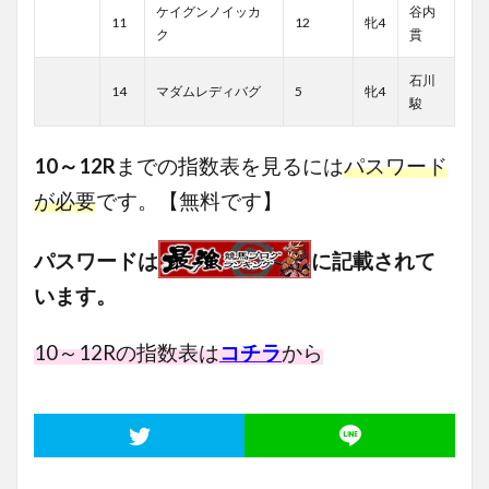
ケイグンノイッカ
谷内
11
12
牝4
ク
貫
石川
14
マダムレディバグ
5
牝4
駿
10
～12R
までの指数表を見るには
パスワード
が必要
です。【無料です】
パスワードは
に記載されて
います。
10～12
Rの指数表は
コチラ
から