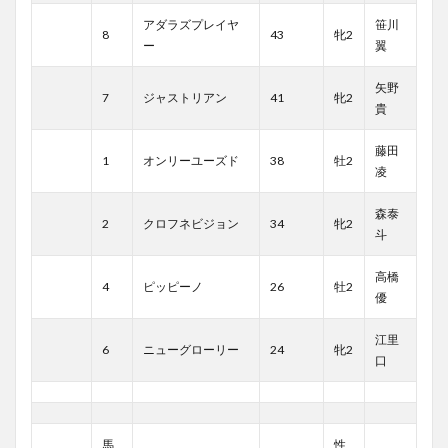
アダラズプレイヤ
笹川
8
43
牝2
ー
翼
矢野
7
ジャストリアン
41
牝2
貴
藤田
1
オンリーユーズド
38
牡2
凌
森泰
2
クロフネビジョン
34
牝2
斗
高橋
4
ピッピーノ
26
牡2
優
江里
6
ニューグローリー
24
牝2
口
馬
性