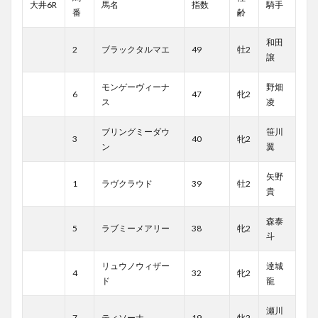
大井6R
馬名
指数
騎手
番
齢
和田
2
ブラックタルマエ
49
牡2
譲
モンゲーヴィーナ
野畑
6
47
牝2
ス
凌
ブリングミーダウ
笹川
3
40
牝2
ン
翼
矢野
1
ラヴクラウド
39
牡2
貴
森泰
5
ラブミーメアリー
38
牝2
斗
リュウノウィザー
達城
4
32
牝2
ド
龍
瀬川
7
ティソーナ
19
牝2