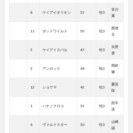
笹川
8
ケイアイオリオン
55
牡3
翼
西啓
11
ポッドワイルド
50
牡3
太
矢野
5
ケイアイスバル
47
牡3
貴
岡村
3
アンロック
44
牝3
健
鷹見
12
ショウマ
42
牡3
陸
田中
1
ハナノクロコ
35
牝3
洸
山崎
6
ヴァルドスター
30
牡3
誠