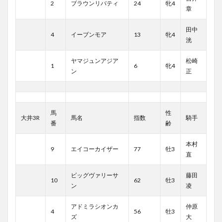
2
ブラウンリバティ
24
牝4
章
田中
4
イーブンモア
13
牝4
洸
ヤマジュンアジア
松崎
1
6
牝4
ン
正
馬
性
大井3R
馬名
指数
騎手
番
齢
本村
9
エイコーカイザー
77
牡3
直
ビッグヴァリーサ
藤田
10
62
牡3
ン
凌
アドミラシオンカ
仲原
4
56
牡3
ズ
大