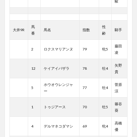
駿
馬
性
大井9R
馬名
指数
騎手
番
齢
藤田
2
ロクスマリアンヌ
79
牝5
凌
矢野
12
ケイアイバザラ
78
牡4
貴
ホウオウレンジャ
菅原
5
77
牡4
ー
涼
篠谷
1
トゥジアース
70
牡5
葵
高橋
4
デルマネコダマシ
69
牝4
優