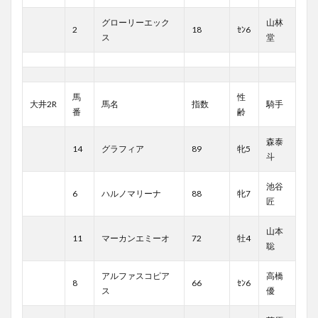
グローリーエック
山林
2
18
ｾﾝ6
ス
堂
馬
性
大井2R
馬名
指数
騎手
番
齢
森泰
14
グラフィア
89
牝5
斗
池谷
6
ハルノマリーナ
88
牝7
匠
山本
11
マーカンエミーオ
72
牡4
聡
アルファスコピア
高橋
8
66
ｾﾝ6
ス
優