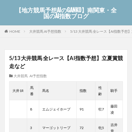
【地方競馬予想AIのGANKO】南関東・全
国のAI指数ブログ
大井競馬 AI予想指数
5/13 大井競馬 全レース【AI指数予
HOME
5/13 大井競馬 全レース【AI指数予想】立夏賞競
走など
大井競馬 AI予想指数
馬
性
大井1R
馬名
指数
騎手
番
齢
藤田
8
エムジェイホープ
91
牡7
凌
吉井
3
マーゴットリープ
72
牝5
章