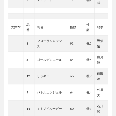
将
馬
性
大井7R
馬名
指数
騎手
番
齢
フローラルロマン
野畑
1
92
牝5
ス
凌
鷹見
5
ゴールデンエール
84
牡4
陸
藤田
12
リッキー
68
牡9
凌
仲原
9
バトルエンジェル
64
牝4
大
石川
11
ミトノベルーガー
60
牡7
駿