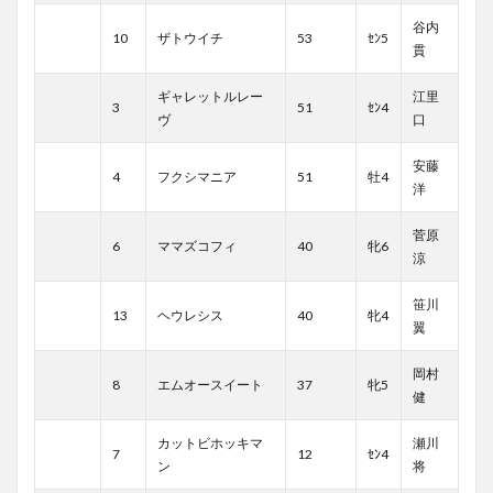
谷内
10
ザトウイチ
53
ｾﾝ5
貫
ギャレットルレー
江里
3
51
ｾﾝ4
ヴ
口
安藤
4
フクシマニア
51
牡4
洋
菅原
6
ママズコフィ
40
牝6
涼
笹川
13
ヘウレシス
40
牝4
翼
岡村
8
エムオースイート
37
牝5
健
カットビホッキマ
瀬川
7
12
ｾﾝ4
ン
将