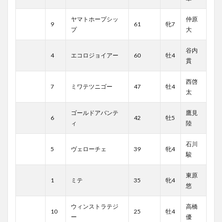
ヤマトホープシッ
仲原
9
61
牝7
プ
大
谷内
4
エコロジョイアー
60
牡4
貫
西啓
7
ミワテツニゴー
47
牡4
太
ゴールドアバンテ
鷹見
6
42
牡5
ィ
陸
石川
5
ヴェローチェ
39
牝4
駿
東原
1
ミテ
35
牝4
悠
ウィンストラテジ
高橋
10
25
牡4
ー
優