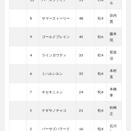
斗
谷内
8
サマーストーリー
48
牡4
貫
藤本
9
ゴールドブレイン
45
牡6
現
菅原
4
ラインガウディ
33
牡4
涼
本村
6
ミハルンルン
33
牝4
直
本橋
7
キセキニャン
24
牝4
孝
松崎
5
ナギサノチャコ
21
牝4
正
石川
2
バーサズバラード
16
牝4