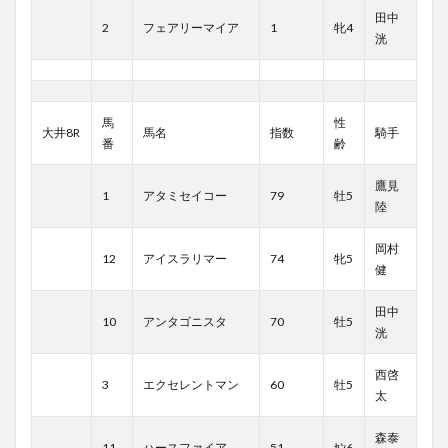
田中
2
フェアリーマイア
1
牝4
洸
馬
性
大井8R
馬名
指数
騎手
番
齢
鷹見
1
アタミセイコー
79
牡5
陸
岡村
12
アイスラリマー
74
牝5
健
田中
10
アンタゴニスタ
70
牡5
洸
西啓
3
エクセレントマン
60
牡5
太
森泰
11
ハースファイア
51
ｾﾝ6