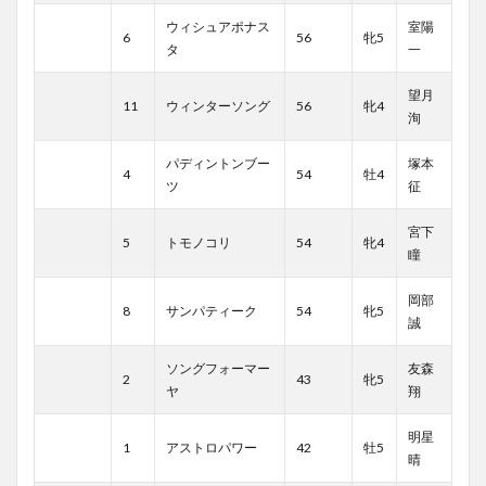
ウィシュアポナス
室陽
6
56
牝5
タ
一
望月
11
ウィンターソング
56
牝4
洵
パディントンブー
塚本
4
54
牡4
ツ
征
宮下
5
トモノコリ
54
牝4
瞳
岡部
8
サンパティーク
54
牝5
誠
ソングフォーマー
友森
2
43
牝5
ヤ
翔
明星
1
アストロパワー
42
牡5
晴