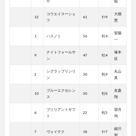
ケ
聡
コウエイスーシェ
大畑
12
61
ｾﾝ9
フ
慧
室陽
1
ハスノミ
56
牡4
一
ナイトフォールサ
塚本
9
47
牡4
ン
征
シグラップリンリ
丸山
2
30
牝9
ン
真
ブルーエクセレン
友森
10
30
牡8
ス
翔
ブリリアントギフ
望月
6
22
牝5
ト
洵
細川
7
ヴォイテク
18
ｾﾝ7
智