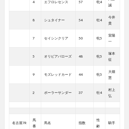
4
エフロレセンス
57
牝4
誠
今井
8
シュタイナー
54
牡4
貴
室陽
7
セイシンクリア
50
牝5
一
塚本
5
オリビアバローズ
48
牝5
征
大畑
9
モズレッドカード
44
牝5
慧
村上
2
ポーラーサンダー
37
牡4
弘
馬
性
名古屋7R
馬名
指数
騎手
番
齢