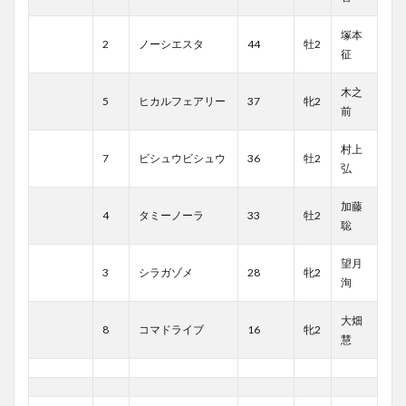
塚本
2
ノーシエスタ
44
牡2
征
木之
5
ヒカルフェアリー
37
牝2
前
村上
7
ビシュウビシュウ
36
牡2
弘
加藤
4
タミーノーラ
33
牡2
聡
望月
3
シラガゾメ
28
牝2
洵
大畑
8
コマドライブ
16
牝2
慧