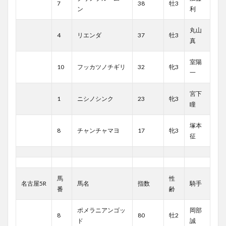
7
38
牡3
ン
利
丸山
4
リエンダ
37
牡3
真
室陽
10
フッカツノチギリ
32
牝3
一
宮下
1
ニシノシンク
23
牝3
瞳
塚本
8
チャンチャマヨ
17
牝3
征
馬
性
名古屋5R
馬名
指数
騎手
番
齢
ポメラニアンゴッ
岡部
8
80
牡2
ド
誠