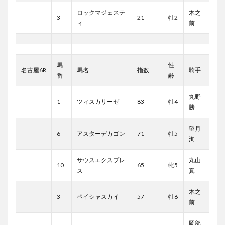
ロックマジェステ
木之
3
21
牡2
ィ
前
馬
性
名古屋6R
馬名
指数
騎手
番
齢
丸野
1
ツィスカリーゼ
83
牡4
勝
望月
6
アスターデカゴン
71
牡5
洵
サウスエクスプレ
丸山
10
65
牝5
ス
真
木之
3
ペイシャスカイ
57
牡6
前
岡部