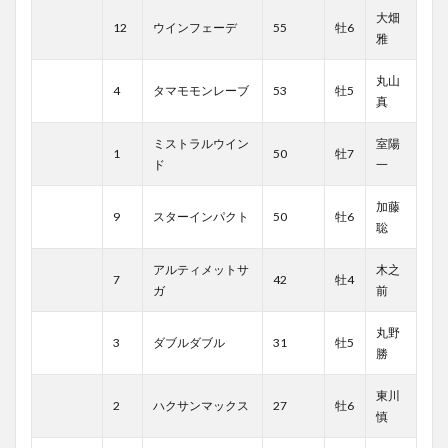
大畑
12
ウインフェーデ
55
牡6
雅
丸山
4
タマモモンレーブ
53
牡5
真
ミストラルウイン
室陽
1
50
牡7
ド
一
加藤
9
スターインパクト
50
牡6
聡
アルティメットサ
木之
7
42
牡4
ガ
前
丸野
3
ダブルダブル
31
牡5
勝
東川
2
ハクサンマックス
27
牡6
慎