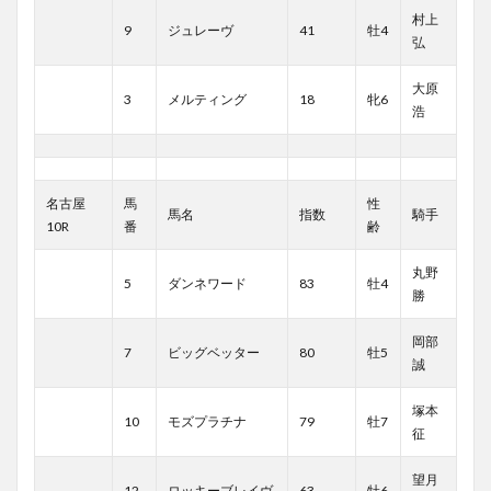
村上
9
ジュレーヴ
41
牡4
弘
大原
3
メルティング
18
牝6
浩
名古屋
馬
性
馬名
指数
騎手
10R
番
齢
丸野
5
ダンネワード
83
牡4
勝
岡部
7
ビッグベッター
80
牡5
誠
塚本
10
モズプラチナ
79
牡7
征
望月
12
ロッキーブレイヴ
63
牡6