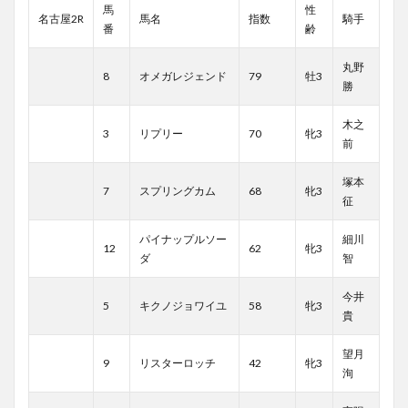
馬
性
名古屋2R
馬名
指数
騎手
番
齢
丸野
8
オメガレジェンド
79
牡3
勝
木之
3
リプリー
70
牝3
前
塚本
7
スプリングカム
68
牝3
征
パイナップルソー
細川
12
62
牝3
ダ
智
今井
5
キクノジョワイユ
58
牝3
貴
望月
9
リスターロッチ
42
牝3
洵