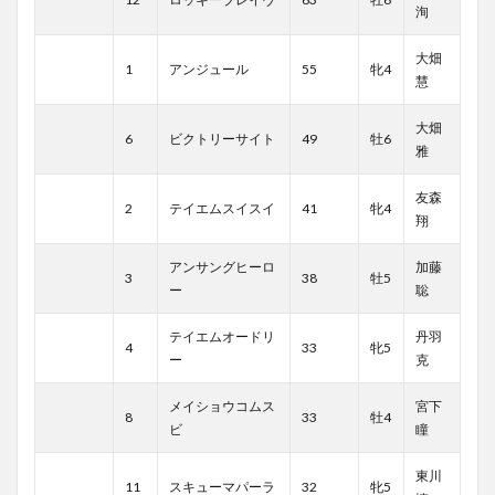
洵
大畑
1
アンジュール
55
牝4
慧
大畑
6
ビクトリーサイト
49
牡6
雅
友森
2
テイエムスイスイ
41
牝4
翔
アンサングヒーロ
加藤
3
38
牡5
ー
聡
テイエムオードリ
丹羽
4
33
牝5
ー
克
メイショウコムス
宮下
8
33
牡4
ビ
瞳
東川
11
スキューマパーラ
32
牝5