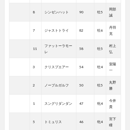
岡部
8
シンゼンハット
90
牡5
誠
丹羽
7
ジャストトライ
82
牡6
克
ファットーラモー
村上
11
58
牡5
レ
弘
室陽
3
クリスプエアー
54
牡4
一
丸野
2
ノーブルガルフ
50
牡5
勝
今井
1
スングリダンダン
47
牝4
貴
宮下
5
トミュリス
46
牝4
瞳