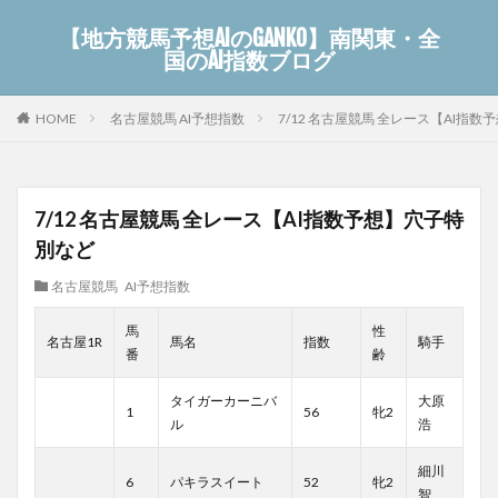
【地方競馬予想AIのGANKO】南関東・全
国のAI指数ブログ
名古屋競馬 AI予想指数
7/12 名古屋競馬 全レース【AI指
HOME
7/12 名古屋競馬 全レース【AI指数予想】穴子特
別など
名古屋競馬 AI予想指数
馬
性
名古屋1R
馬名
指数
騎手
番
齢
タイガーカーニバ
大原
1
56
牝2
ル
浩
細川
6
パキラスイート
52
牝2
智