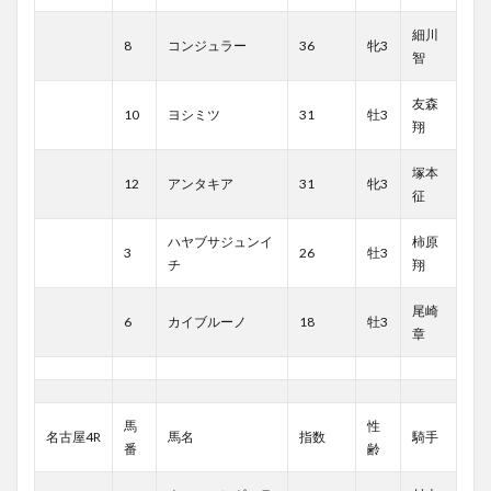
細川
8
コンジュラー
36
牝3
智
友森
10
ヨシミツ
31
牡3
翔
塚本
12
アンタキア
31
牝3
征
ハヤブサジュンイ
柿原
3
26
牡3
チ
翔
尾崎
6
カイブルーノ
18
牡3
章
馬
性
名古屋4R
馬名
指数
騎手
番
齢