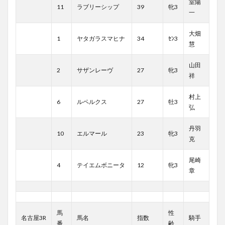
室陽
11
ラブリーシップ
39
牝3
一
大畑
1
ヤタガラスマヒナ
34
ｾﾝ3
慧
山田
2
サザンレーヴ
27
牝3
祥
村上
6
ルペルクス
27
牡3
弘
丹羽
10
エルマール
23
牝3
克
尾崎
4
テイエムボニータ
12
牝3
章
馬
性
名古屋3R
馬名
指数
騎手
番
齢