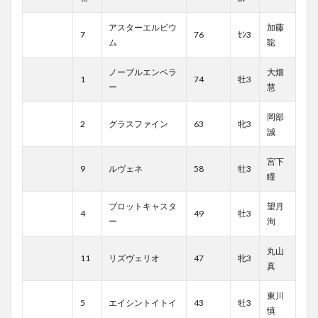
アスターエルビウ
加藤
7
76
ｾﾝ3
ム
聡
ノーブルエンペラ
大畑
1
74
牡3
ー
慧
岡部
2
グラスファイン
63
牝3
誠
宮下
9
ルヴェネ
58
牡3
瞳
ブロットキャスタ
望月
4
49
牡3
ー
洵
丸山
11
リズヴェリオ
47
牝3
真
東川
5
エイシントイトイ
43
牡3
慎