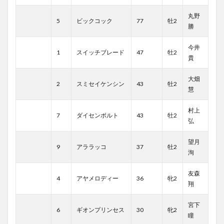
丸野
5
ビックコック
77
牡2
勝
今井
1
スイッチブレード
47
牡2
貴
大畑
2
スミセイケンシン
43
牡2
慧
村上
7
ダイセンボルト
43
牡2
弘
望月
9
アララッコ
37
牡2
洵
友森
4
アヤメロディー
36
牝2
翔
宮下
6
ギオンプリンセス
30
牝2
瞳