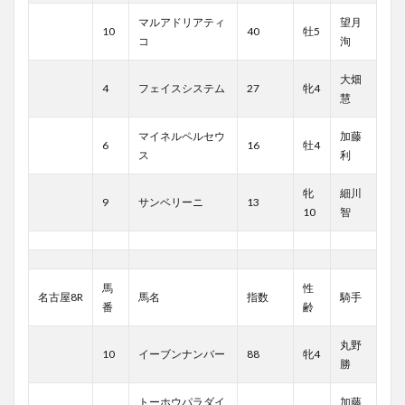
マルアドリアティ
望月
10
40
牡5
コ
洵
大畑
4
フェイスシステム
27
牝4
慧
マイネルペルセウ
加藤
6
16
牡4
ス
利
牝
細川
9
サンベリーニ
13
10
智
馬
性
名古屋8R
馬名
指数
騎手
番
齢
丸野
10
イーブンナンバー
88
牝4
勝
トーホウパラダイ
加藤