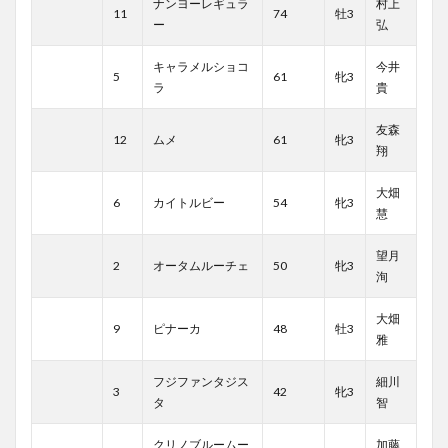
ナンヨーレギュラ
村上
11
74
牡3
ー
弘
キャラメルショコ
今井
5
61
牝3
ラ
貴
友森
12
ムメ
61
牝3
翔
大畑
6
カイトルビー
54
牝3
慧
望月
2
オータムルーチェ
50
牝3
洵
大畑
9
ピナーカ
48
牡3
雅
フジファンタジス
細川
3
42
牝3
タ
智
クリノブルームー
加藤