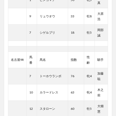
真
大原
9
リュウオウ
33
牡8
浩
岡部
7
シゲルブリ
18
牡5
誠
馬
性
名古屋9R
馬名
指数
騎手
番
齢
加藤
7
トーホウランボ
76
牝4
聡
木之
10
カラードレス
63
牝4
前
大畑
12
スタローン
60
牡5
慧