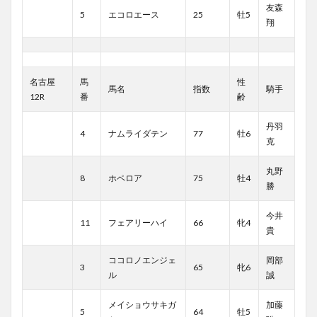
友森
5
エコロエース
25
牡5
翔
名古屋
馬
性
馬名
指数
騎手
12R
番
齢
丹羽
4
ナムライダテン
77
牡6
克
丸野
8
ホペロア
75
牡4
勝
今井
11
フェアリーハイ
66
牝4
貴
ココロノエンジェ
岡部
3
65
牝6
ル
誠
メイショウサキガ
加藤
5
64
牡5