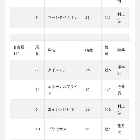
慎
村上
9
マーシテイクオン
23
牡5
弘
名古屋
馬
性
馬名
指数
騎手
11R
番
齢
塚本
8
アイスマン
96
牡6
征
エターナルプライ
今井
11
92
牝5
ド
貴
村上
6
エイシンヒビキ
88
牡6
弘
望月
10
プラウサス
61
牡5
洵