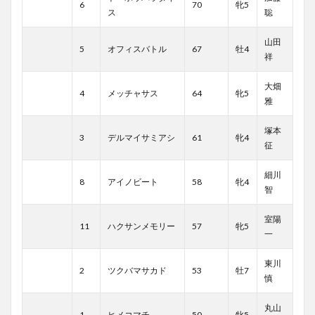
6
70
牝5
ス
聡
山田
5
オフィスバトル
67
牡4
祥
大畑
4
メッチャサス
64
牝5
雅
塚本
3
デルマイサミアシ
61
牝4
征
細川
8
アイノビート
58
牝4
智
室陽
11
ハクサンメモリー
57
牝5
一
東川
2
ツクバマサカド
53
牡7
慎
丸山
1
ヒメコマチ
50
牝5