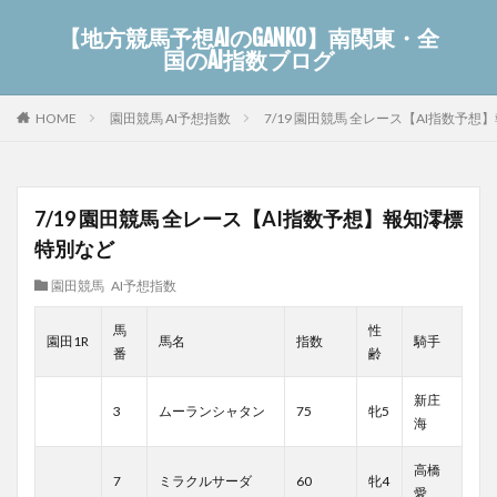
【地方競馬予想AIのGANKO】南関東・全
国のAI指数ブログ
園田競馬 AI予想指数
7/19 園田競馬 全レース【AI指数予
HOME
7/19 園田競馬 全レース【AI指数予想】報知澪標
特別など
園田競馬 AI予想指数
馬
性
園田1R
馬名
指数
騎手
番
齢
新庄
3
ムーランシャタン
75
牝5
海
高橋
7
ミラクルサーダ
60
牝4
愛