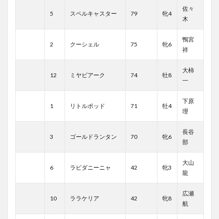
佐々
5
スペルキャスター
79
牝4
木
鴨宮
2
クーシェル
75
牝6
祥
大柿
12
ミヤビアーク
74
牡8
一
下原
1
リトルポッド
71
牡4
理
長谷
3
ゴールドランタン
70
牝6
部
大山
6
ラピダニーニャ
42
牝3
龍
広瀬
10
ララケリア
42
牝8
航