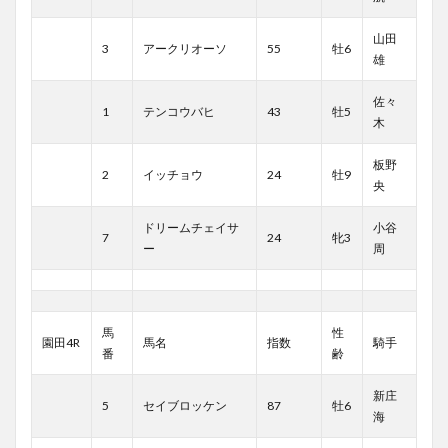
山田
3
アークリオーソ
55
牡6
雄
佐々
1
テンコウバヒ
43
牡5
木
板野
2
イッチョウ
24
牡9
央
ドリームチェイサ
小谷
7
24
牝3
ー
周
馬
性
園田4R
馬名
指数
騎手
番
齢
新庄
5
セイブロッケン
87
牡6
海