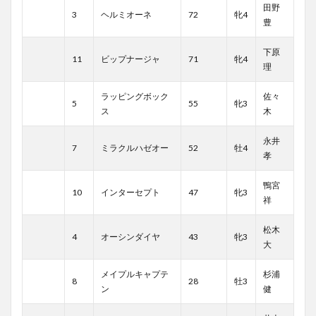
田野
3
ヘルミオーネ
72
牝4
豊
下原
11
ビップナージャ
71
牝4
理
ラッピングボック
佐々
5
55
牝3
ス
木
永井
7
ミラクルハゼオー
52
牡4
孝
鴨宮
10
インターセプト
47
牝3
祥
松木
4
オーシンダイヤ
43
牝3
大
メイプルキャプテ
杉浦
8
28
牡3
ン
健