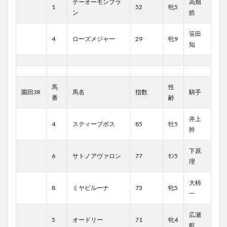
テーオーモンブラ
高畑
1
52
牝5
ン
皓
笹田
4
ローズメジャー
29
牝9
知
馬
性
園田3R
馬名
指数
騎手
番
齢
井上
4
スティーブボス
85
牡5
幹
下原
6
サトノアヴァロン
77
ｾﾝ5
理
大柿
8
ミヤビルーナ
73
牝5
一
広瀬
5
オードリー
71
牝4
航