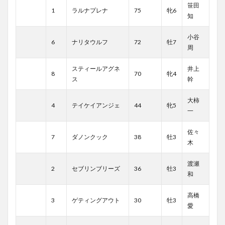
笹田
1
ラルナプレナ
75
牝6
知
小谷
6
ナリタウルフ
72
牡7
周
スティールアグネ
井上
8
70
牝4
ス
幹
大柿
4
テイケイアンジェ
44
牝5
一
佐々
7
ダノンクック
38
牡3
木
渡瀬
2
セブリンブリーズ
36
牡3
和
高橋
3
ゲティングアウト
30
牡3
愛