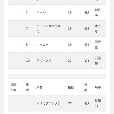
新庄
3
キール
29
牝9
海
エイシンオキクル
永井
7
29
牡3
ミ
孝
田野
8
ウォニー
29
牡6
豊
石堂
10
アヴァノス
25
ｾﾝ6
響
園田
馬
性
馬名
指数
騎手
12R
番
齢
笹田
1
オメガプランタン
77
牡9
知