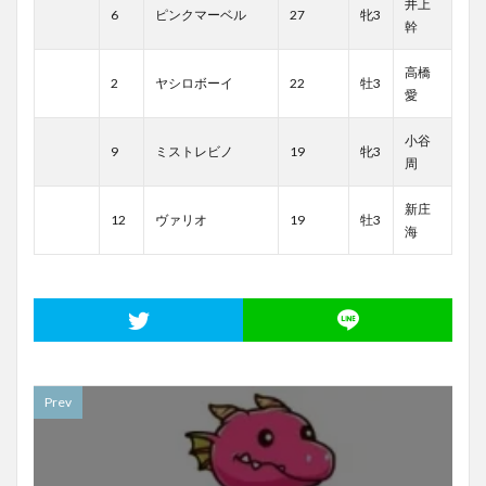
井上
6
ピンクマーベル
27
牝3
幹
高橋
2
ヤシロボーイ
22
牡3
愛
小谷
9
ミストレビノ
19
牝3
周
新庄
12
ヴァリオ
19
牡3
海
Prev