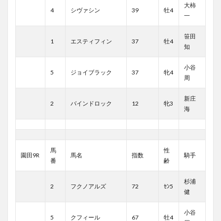
大柿
4
シヴァシン
39
牡4
一
笹田
1
エスティフィン
37
牡4
知
小谷
5
ジョイブラック
37
牝4
周
新庄
2
バインドロック
12
牝3
海
馬
性
園田9R
馬名
指数
騎手
番
齢
杉浦
2
フクノアルズ
72
ｾﾝ5
健
小谷
5
クフィール
67
牡4