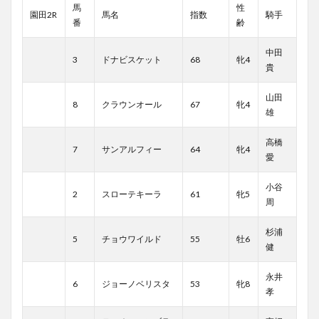
馬
性
園田2R
馬名
指数
騎手
番
齢
中田
3
ドナビスケット
68
牝4
貴
山田
8
クラウンオール
67
牝4
雄
高橋
7
サンアルフィー
64
牝4
愛
小谷
2
スローテキーラ
61
牝5
周
杉浦
5
チョウワイルド
55
牡6
健
永井
6
ジョーノベリスタ
53
牝8
孝