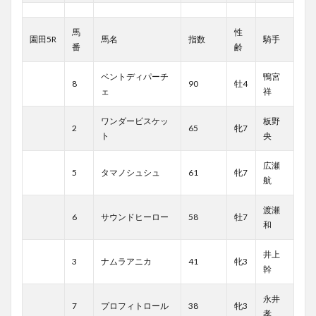
馬
性
園田5R
馬名
指数
騎手
番
齢
ベントディパーチ
鴨宮
8
90
牡4
ェ
祥
ワンダービスケッ
板野
2
65
牝7
ト
央
広瀬
5
タマノシュシュ
61
牝7
航
渡瀬
6
サウンドヒーロー
58
牡7
和
井上
3
ナムラアニカ
41
牝3
幹
永井
7
プロフィトロール
38
牝3
孝