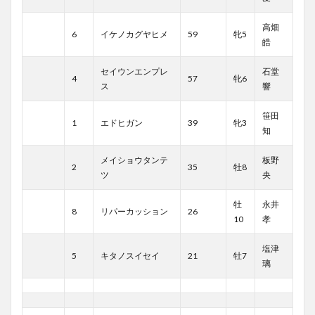
高畑
6
イケノカグヤヒメ
59
牝5
皓
セイウンエンプレ
石堂
4
57
牝6
ス
響
笹田
1
エドヒガン
39
牝3
知
メイショウタンテ
板野
2
35
牡8
ツ
央
牡
永井
8
リパーカッション
26
10
孝
塩津
5
キタノスイセイ
21
牡7
璃