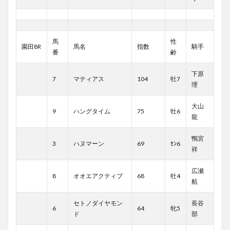
馬
性
園田8R
馬名
指数
騎手
番
齢
下原
7
マティアス
104
牡7
理
大山
9
ハングタイム
75
牡6
龍
鴨宮
3
ハヌマーン
69
ｾﾝ6
祥
広瀬
8
オオエアクティブ
68
牡4
航
セトノダイヤモン
長谷
6
64
牝5
ド
部