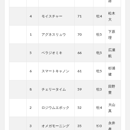
祥
松木
4
モイスチャー
71
牡4
大
下原
1
アグネスリュウ
70
牡5
理
広瀬
5
ベラジオミキ
66
牝5
航
杉浦
6
スマートキャノン
61
牡5
健
田野
8
チェリータイム
59
牡3
豊
大山
2
ロジウムエポック
52
牡4
真
永井
3
オメガモーニング
35
ｾﾝ3
孝