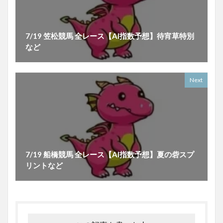
7/19 笠松競馬 全レース【AI指数予想】待宵草特別
など
Next
7/19 船橋競馬 全レース【AI指数予想】夏の砦スプ
リントなど