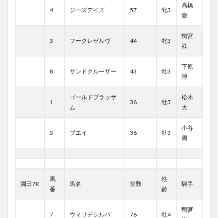
高橋
4
ジーズデイズ
57
牝3
愛
鴨宮
3
フークレゼルヴ
44
牝3
祥
下原
8
サンドクルーザー
43
牡3
理
ゴールドブラッサ
松木
1
36
牡3
ム
大
小谷
5
ブエイ
36
牡3
周
馬
性
園田7R
馬名
指数
騎手
番
齢
鴨宮
7
ウィリデシルバ
78
牡4