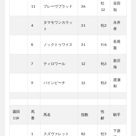
牡
笹田
11
ブレーヴブラッド
36
12
知
タマモワンカラッ
永井
4
31
牝3
ト
孝
長尾
8
ノックトゥワイス
31
ｾﾝ6
翼
新庄
7
ティロワール
12
牝3
海
渡瀬
9
パインピーチ
12
牝3
和
園田
馬
性
馬名
指数
騎手
11R
番
齢
下原
1
スズヴァレット
82
牡5