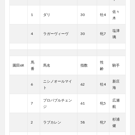
佐々
1
ダリ
30
牡4
木
塩津
4
ラガーヴィーヴ
30
牝7
璃
馬
性
園田6R
馬名
指数
騎手
番
齢
ニシノオールマイ
新庄
6
62
牡4
ト
海
プロバブルチェン
広瀬
7
61
牝5
ジ
航
杉浦
2
ラブカレン
58
牝7
健