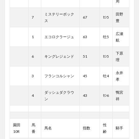
周
ミステリーボック
田野
7
67
ｾﾝ5
ス
豊
広瀬
1
エコロクラージュ
63
牡5
航
下原
6
キングレジェンド
51
ｾﾝ5
理
永井
3
フランコルシャン
45
牡4
孝
ダッシュダクラウ
鴨宮
4
43
ｾﾝ6
ン
祥
園田
馬
性
馬名
指数
騎手
10R
番
齢