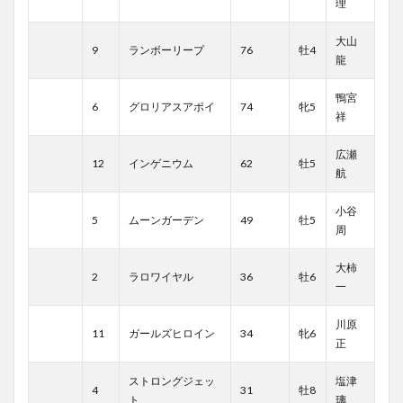
理
大山
9
ランボーリープ
76
牡4
龍
鴨宮
6
グロリアスアポイ
74
牝5
祥
広瀬
12
インゲニウム
62
牡5
航
小谷
5
ムーンガーデン
49
牡5
周
大柿
2
ラロワイヤル
36
牡6
一
川原
11
ガールズヒロイン
34
牝6
正
ストロングジェッ
塩津
4
31
牡8
ト
璃