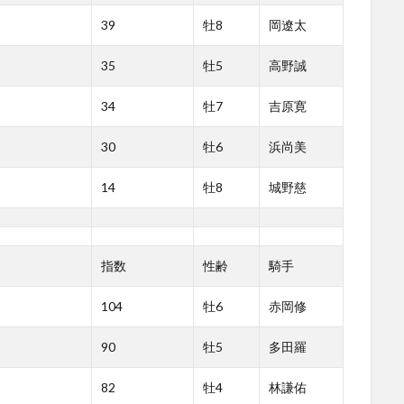
39
牡8
岡遼太
35
牡5
高野誠
34
牡7
吉原寛
30
牡6
浜尚美
14
牡8
城野慈
指数
性齢
騎手
104
牡6
赤岡修
90
牡5
多田羅
82
牡4
林謙佑