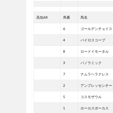
高知6R
馬番
馬名
6
ゴールデンチョイス
4
パイロスコープ
8
ロードイモータル
3
パノラミック
7
ナムラヘラクレス
2
アンプレッセシチー
5
コスモザウル
1
ホーカスポーカス