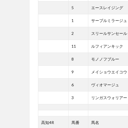
5
エースレイジング
1
サーブルミラージュ
2
スリールサンセール
11
ルフィアンキック
8
モノノフブルー
9
メイショウエイコウ
6
ヴィオマージュ
3
リンガスウォリアー
高知4R
馬番
馬名