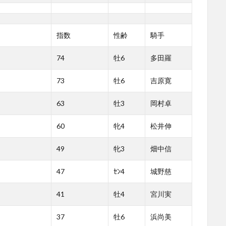
指数
性齢
騎手
74
牡6
多田羅
73
牡6
吉原寛
63
牡3
岡村卓
60
牝4
松井伸
49
牝3
畑中信
47
ｾﾝ4
城野慈
41
牡4
宮川実
37
牡6
浜尚美