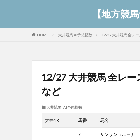
【地方競馬予
大井競馬 AI予想指数
12/27 大井競馬 全
HOME
12/27 大井競馬 全
など
大井競馬 AI予想指数
大井1R
馬番
馬名
7
サンサンラルーナ