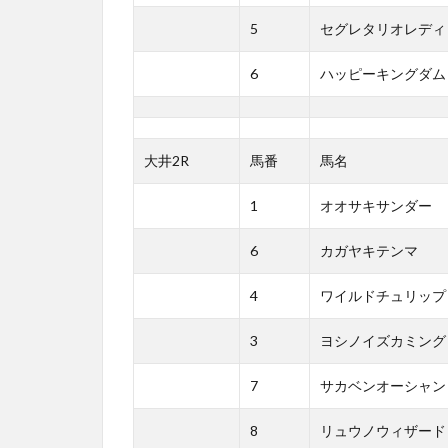
5
セグレタリオレディ
6
ハッピーキングダム
大井2R
馬番
馬名
1
オオサキサンダー
6
カガヤキテンマ
4
ワイルドチュリップ
3
ヨシノイズカミング
7
サカベンオーシャン
8
リュウノウィザード