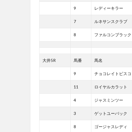
9
レディーキラー
7
ルネサンスクラブ
8
ファルコンブラック
大井5R
馬番
馬名
9
チョコレイトビスコ
11
ロイヤルカラット
4
ジャスミンツー
3
ゲットユーバック
8
ゴージャスレディ