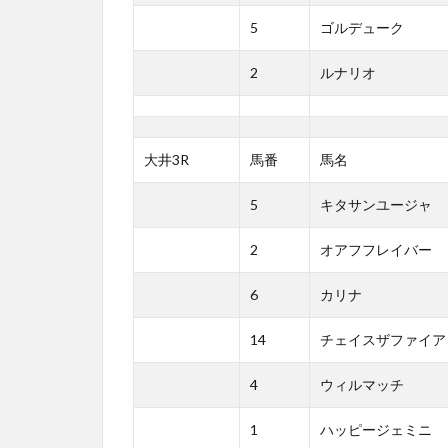
5
ゴルデューク
2
ルナリオ
大井3R
馬番
馬名
5
キタサンユージャ
2
オアフフレイバー
6
カリナ
14
チェイスザファイア
4
ウィルマッチ
1
ハッピージェミニ