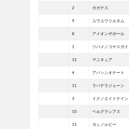
2
ガガテス
9
ユウユウリルタム
8
アイオンザボール
1
ツバメノコヤスガイ
12
マニキュア
4
アパッシオナート
11
ラバテラジェーン
3
イクノエイトナイン
10
ベルグラシアス
13
ヨシノルビー