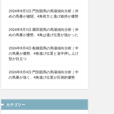
2026年8月5日 門別競馬の馬場傾向分析｜外
めの馬番が健闘、4角前方と逃げ維持が優勢
2026年8月5日 園田競馬の馬場傾向分析｜外
めの馬番が優勢、4角は逃げ位置が強かった
2026年8月4日 船橋競馬の馬場傾向分析｜中
の馬番が優勢、4角逃げ位置と道中押し上げ
型が目立つ
2026年8月4日 門別競馬の馬場傾向分析｜中
の馬番が強く、4角逃げ位置が圧倒的優勢
カテゴリー