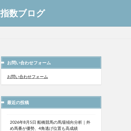
AI指数ブログ
お問い合わせフォーム
お問い合わせフォーム
最近の投稿
2026年8月5日 船橋競馬の馬場傾向分析｜外
め馬番が優勢、4角逃げ位置も高成績