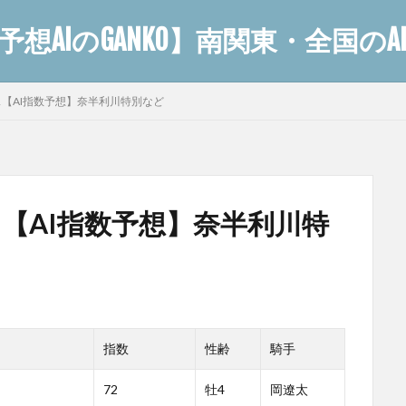
想AIのGANKO】南関東・全国の
ース【AI指数予想】奈半利川特別など
ース【AI指数予想】奈半利川特
指数
性齢
騎手
72
牡4
岡遼太