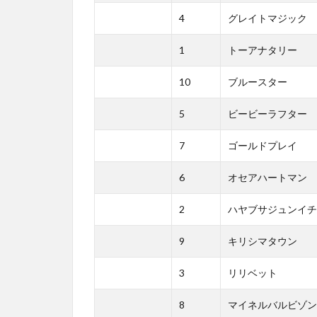
4
グレイトマジック
1
トーアナタリー
10
ブルースター
5
ビービーラフター
7
ゴールドプレイ
6
オセアハートマン
2
ハヤブサジュンイチ
9
キリシマタウン
3
リリベット
8
マイネルバルビゾン