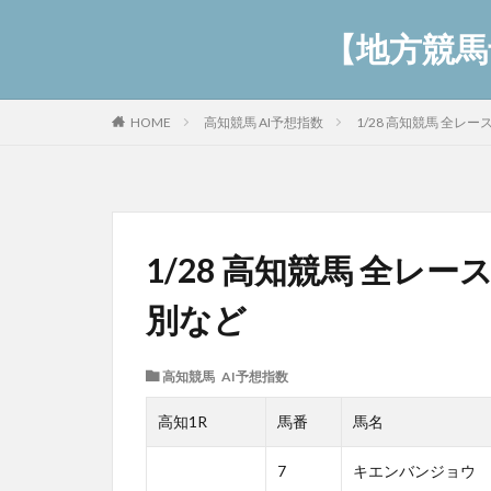
【地方競馬予
高知競馬 AI予想指数
1/28 高知競馬 全レ
HOME
1/28 高知競馬 全レ
別など
高知競馬 AI予想指数
高知1R
馬番
馬名
7
キエンバンジョウ