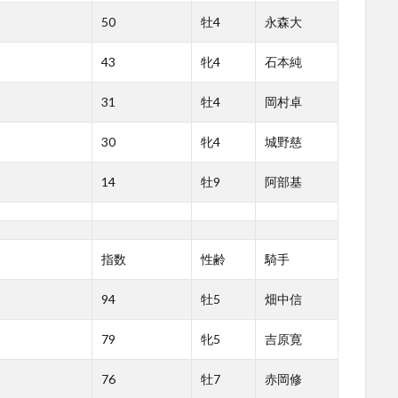
50
牡4
永森大
43
牝4
石本純
31
牡4
岡村卓
30
牝4
城野慈
14
牡9
阿部基
指数
性齢
騎手
94
牡5
畑中信
79
牝5
吉原寛
76
牡7
赤岡修