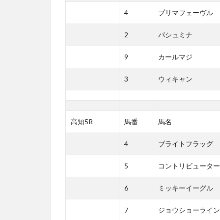
4
プリマフェーヴル
2
パシュミナ
9
カールマジ
3
ウィキャン
高知5R
馬番
馬名
4
ブライトフラッグ
5
コントリビューター
6
ミッキーイーグル
7
ジョウショーライン