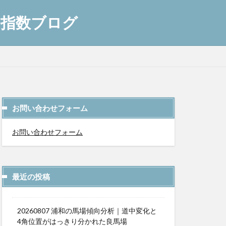
AI指数ブログ
お問い合わせフォーム
お問い合わせフォーム
最近の投稿
20260807 浦和の馬場傾向分析｜道中変化と
4角位置がはっきり分かれた良馬場