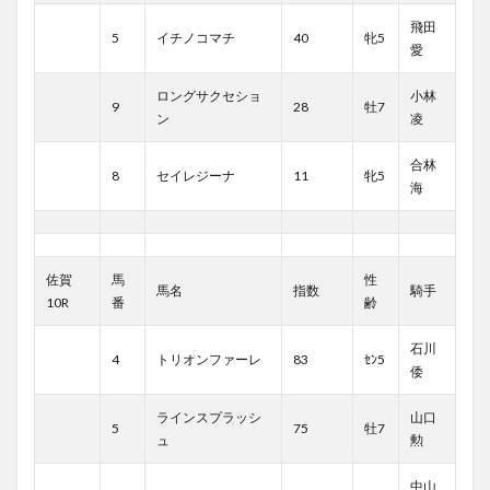
飛田
5
イチノコマチ
40
牝5
愛
ロングサクセショ
小林
9
28
牡7
ン
凌
合林
8
セイレジーナ
11
牝5
海
佐賀
馬
性
馬名
指数
騎手
10R
番
齢
石川
4
トリオンファーレ
83
ｾﾝ5
倭
ラインスプラッシ
山口
5
75
牡7
ュ
勲
中山