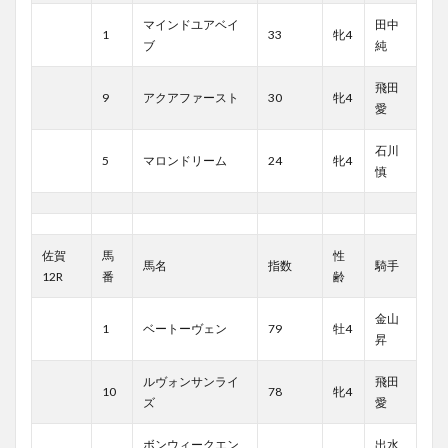
マインドユアベイ
田中
1
33
牝4
ブ
純
飛田
9
アクアファースト
30
牝4
愛
石川
5
マロンドリーム
24
牝4
慎
佐賀
馬
性
馬名
指数
騎手
12R
番
齢
金山
1
ベートーヴェン
79
牡4
昇
ルヴォンサンライ
飛田
10
78
牝4
ズ
愛
ボンウィークエン
出水