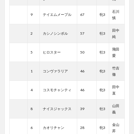
石川
9
テイエムメープル
67
牝3
慎
田中
2
カシノシンボル
57
牡3
純
飛田
5
ヒロスター
50
牡3
愛
竹吉
1
コンヴァラリア
46
牝3
徹
田中
4
コスモチャンティ
46
牝3
直
山田
8
ナイスジャックス
39
牡3
義
金山
6
カオリチャン
28
牝3
昇