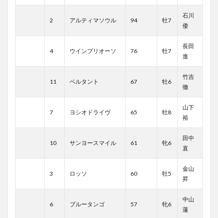
石川
2
アルティマソウル
94
牡7
倭
長田
4
ウインブリオーソ
76
牡7
進
竹吉
11
ベルタント
67
牡6
徹
山下
7
ヨシオドライヴ
65
牡8
裕
田中
10
サンヨースマイル
61
牝6
直
金山
3
ロッソ
60
牡5
昇
中山
6
ブルータンゴ
57
牝6
蓮