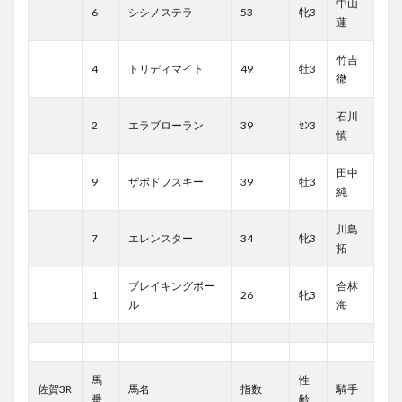
中山
6
シシノステラ
53
牝3
蓮
竹吉
4
トリディマイト
49
牡3
徹
石川
2
エラブローラン
39
ｾﾝ3
慎
田中
9
ザボドフスキー
39
牡3
純
川島
7
エレンスター
34
牝3
拓
ブレイキングボー
合林
1
26
牝3
ル
海
馬
性
佐賀3R
馬名
指数
騎手
番
齢