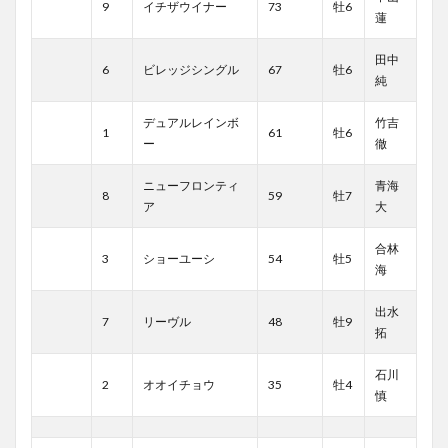
9
イチザウイナー
73
牡6
蓮
田中
6
ビレッジシングル
67
牡6
純
デュアルレインボ
竹吉
1
61
牡6
ー
徹
ニューフロンティ
青海
8
59
牡7
ア
大
合林
3
ショーユーシ
54
牡5
海
出水
7
リーヴル
48
牡9
拓
石川
2
オオイチョウ
35
牡4
慎