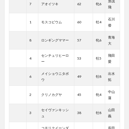
加茂
7
アオイツキ
62
牝6
飛
石川
1
モスコビウム
60
牡4
倭
青海
8
ロンギングママー
57
牝6
大
センチュリヒーロ
飛田
4
53
牡5
ー
愛
メイショウニタボ
出水
6
49
牡8
ウ
拓
中山
2
クリノカグヤ
45
牝4
蓮
セイヴァンキッシ
山田
3
38
牡8
ュ
義
コモリクイーンダ
長田