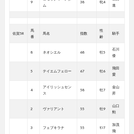
9
38
牝4
ム
進
馬
性
佐賀5R
馬名
指数
騎手
番
齢
石川
8
ネオシエル
68
牡5
倭
飛田
5
テイエムフェロー
67
牡6
愛
アイリッシュセン
金山
4
58
牡7
ス
昇
山口
2
ヴァリアント
55
牡9
勲
加茂
3
フェブキラナ
55
ｾﾝ7
飛