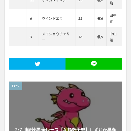
飛
田中
6
ウインドエラ
22
牝6
直
メイショウチェリ
中山
3
13
牝5
ー
蓮
Prev
2/7 川崎競馬 全レース【AI指数予想】しずおか早春