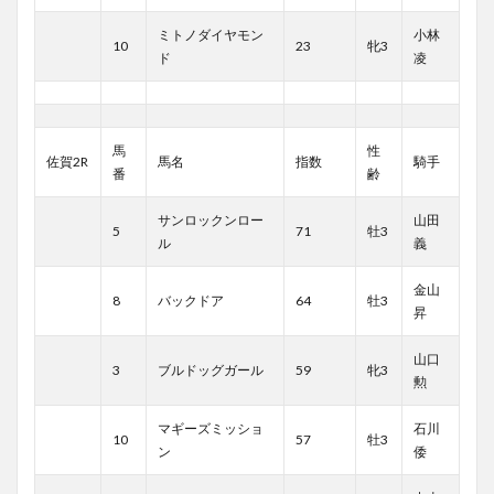
ミトノダイヤモン
小林
10
23
牝3
ド
凌
馬
性
佐賀2R
馬名
指数
騎手
番
齢
サンロックンロー
山田
5
71
牡3
ル
義
金山
8
バックドア
64
牡3
昇
山口
3
ブルドッグガール
59
牝3
勲
マギーズミッショ
石川
10
57
牡3
ン
倭