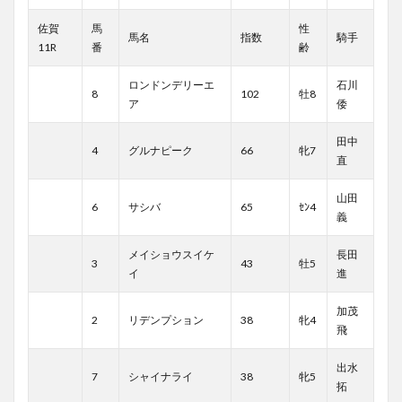
佐賀
馬
性
馬名
指数
騎手
11R
番
齢
ロンドンデリーエ
石川
8
102
牡8
ア
倭
田中
4
グルナピーク
66
牝7
直
山田
6
サシバ
65
ｾﾝ4
義
メイショウスイケ
長田
3
43
牡5
イ
進
加茂
2
リデンプション
38
牝4
飛
出水
7
シャイナライ
38
牝5
拓