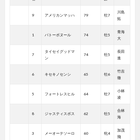
川島
9
アメリカンマッハ
79
牡7
拓
青海
1
バトーボヌール
74
牡5
大
タイセイグッドマ
長田
7
74
牡5
ン
進
竹吉
6
キセキノセンシ
65
牡6
徹
小林
5
フォートレスヒル
64
牡7
凌
合林
8
ジャスティスボス
62
牡5
海
加茂
3
メーオーテソーロ
60
牝4
飛