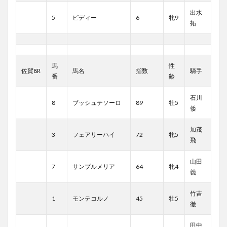
出水
5
ビディー
6
牝9
拓
馬
性
佐賀8R
馬名
指数
騎手
番
齢
石川
8
ブッシュテソーロ
89
牡5
倭
加茂
3
フェアリーハイ
72
牝5
飛
山田
7
サンプルメリア
64
牝4
義
竹吉
1
モンテコルノ
45
牡5
徹
田中