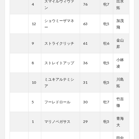
スマイルヴィヴァ
出水
4
76
牝7
ン
拓
ショウミーザマネ
加茂
12
63
牝5
ー
飛
金山
9
ストライクリッチ
61
牡6
昇
小林
8
ストレイトアップ
36
牝5
凌
ミユキアルテミシ
川島
10
31
牝5
ア
拓
竹吉
5
フーレドロール
30
牡7
徹
青海
1
マリノペガサス
29
牝5
大
田中