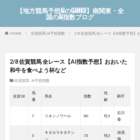
【地方競馬予想AIのGANKO】南関東・全
国のAI指数ブログ
佐賀競馬 AI予想指数
2/8 佐賀競馬 全レース【AI指数予
HOME
2/8 佐賀競馬 全レース【AI指数予想】おおいた
和牛を食べよう杯など
佐賀競馬 AI予想指数
馬
性
佐賀1R
馬名
指数
騎手
番
齢
石川
7
リオンノワール
80
牡3
倭
キタカラキタテン
加茂
3
73
牝3
シ
飛