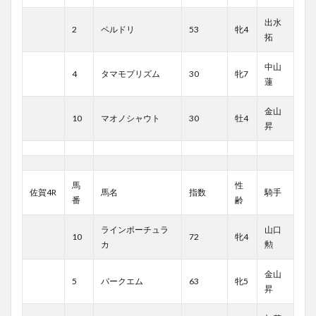
出水
2
ペルドリ
53
牝4
拓
中山
4
タマモプリズム
30
牝7
蓮
金山
10
マオノシャウト
30
牡4
昇
馬
性
佐賀4R
馬名
指数
騎手
番
齢
ラインポーチュラ
山口
10
72
牝4
カ
勲
金山
5
バークエム
63
牝5
昇