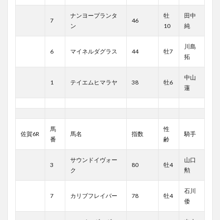
ナンヨープランタ
牡
田中
7
46
ン
10
純
川島
6
マイネルダグラス
44
牡7
拓
中山
1
テイエムヒマラヤ
38
牡6
蓮
馬
性
佐賀6R
馬名
指数
騎手
番
齢
サウンドイヴォー
山口
3
80
牡4
ク
勲
石川
7
カリブフレイバー
78
牡4
倭