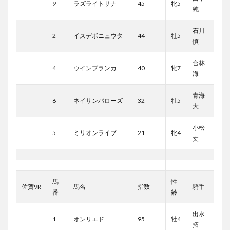
9
ラズライトサナ
45
牝5
純
石川
2
イスデボニュウタ
44
牡5
慎
合林
4
ウインブランカ
40
牝7
海
青海
6
ネイサンバローズ
32
牡5
大
小松
5
ミリオンライブ
21
牝4
丈
馬
性
佐賀9R
馬名
指数
騎手
番
齢
出水
1
オンリエド
95
牡4
拓