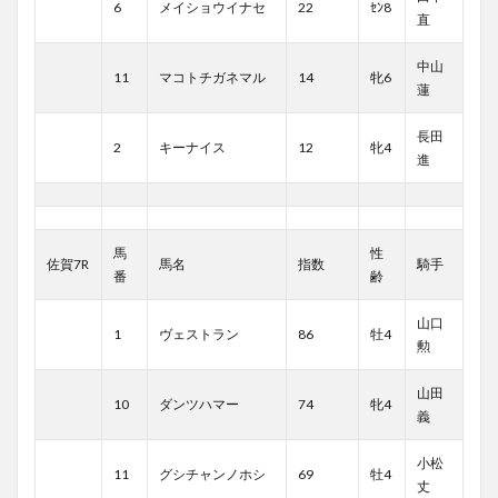
6
メイショウイナセ
22
ｾﾝ8
直
中山
11
マコトチガネマル
14
牝6
蓮
長田
2
キーナイス
12
牝4
進
馬
性
佐賀7R
馬名
指数
騎手
番
齢
山口
1
ヴェストラン
86
牡4
勲
山田
10
ダンツハマー
74
牝4
義
小松
11
グシチャンノホシ
69
牡4
丈