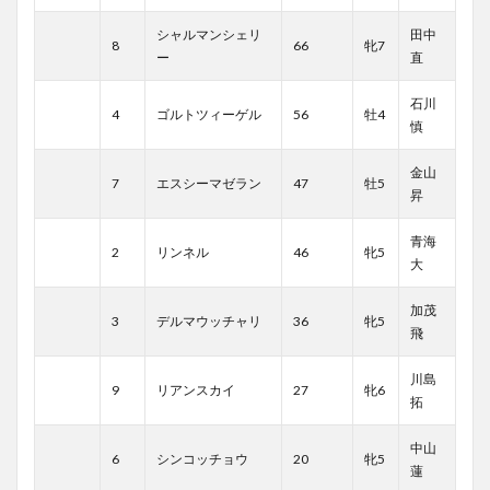
シャルマンシェリ
田中
8
66
牝7
ー
直
石川
4
ゴルトツィーゲル
56
牡4
慎
金山
7
エスシーマゼラン
47
牡5
昇
青海
2
リンネル
46
牝5
大
加茂
3
デルマウッチャリ
36
牝5
飛
川島
9
リアンスカイ
27
牝6
拓
中山
6
シンコッチョウ
20
牝5
蓮