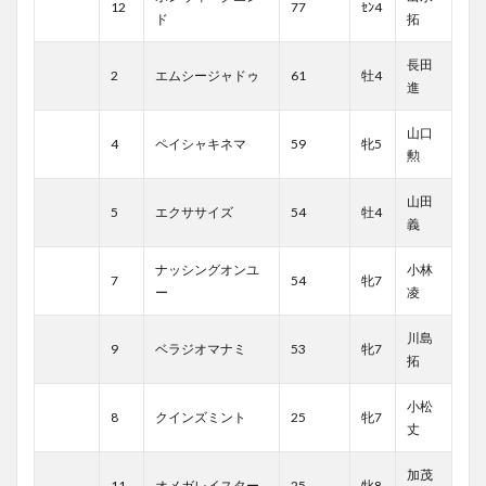
12
77
ｾﾝ4
ド
拓
長田
2
エムシージャドゥ
61
牡4
進
山口
4
ペイシャキネマ
59
牝5
勲
山田
5
エクササイズ
54
牡4
義
ナッシングオンユ
小林
7
54
牝7
ー
凌
川島
9
ベラジオマナミ
53
牝7
拓
小松
8
クインズミント
25
牝7
丈
加茂
11
オメガレイスター
25
牝8