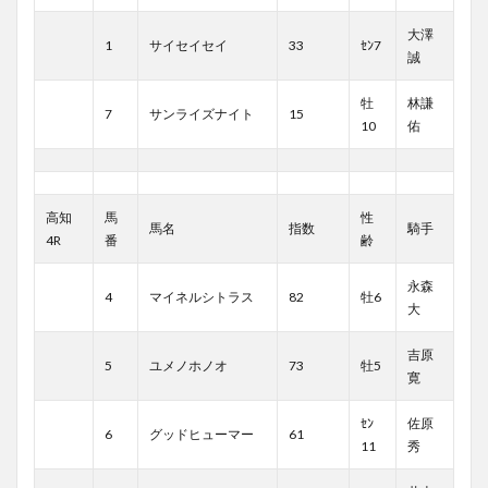
大澤
1
サイセイセイ
33
ｾﾝ7
誠
牡
林謙
7
サンライズナイト
15
10
佑
高知
馬
性
馬名
指数
騎手
4R
番
齢
永森
4
マイネルシトラス
82
牡6
大
吉原
5
ユメノホノオ
73
牡5
寛
ｾﾝ
佐原
6
グッドヒューマー
61
11
秀