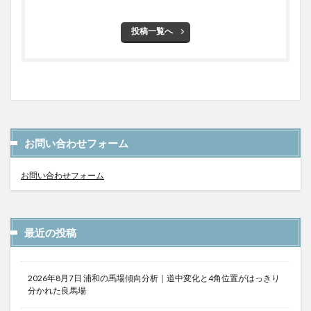
投稿一覧へ
お問い合わせフォーム
お問い合わせフォーム
最近の投稿
2026年8月7日 浦和の馬場傾向分析｜道中変化と4角位置がはっきり
分かれた良馬場