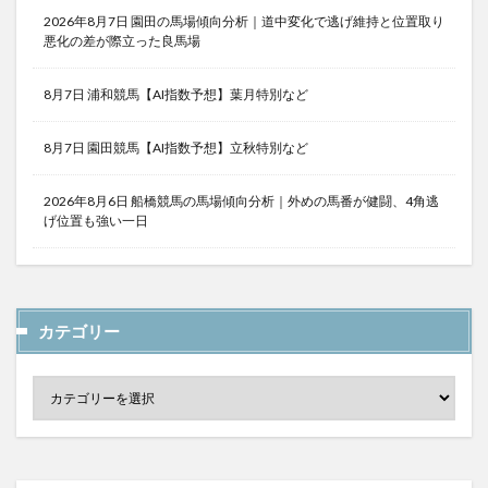
2026年8月7日 園田の馬場傾向分析｜道中変化で逃げ維持と位置取り
悪化の差が際立った良馬場
8月7日 浦和競馬【AI指数予想】葉月特別など
8月7日 園田競馬【AI指数予想】立秋特別など
2026年8月6日 船橋競馬の馬場傾向分析｜外めの馬番が健闘、4角逃
げ位置も強い一日
カテゴリー