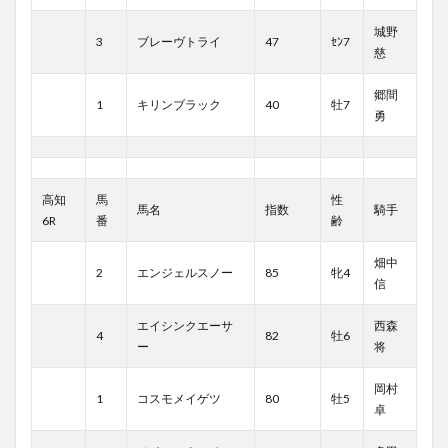
城野
3
ブレーヴトライ
47
ｾﾝ7
慈
郷間
1
キリンブラック
40
牡7
勇
高知
馬
性
馬名
指数
騎手
6R
番
齢
畑中
2
エンジェルスノー
85
牝4
信
エイシンクエーサ
西森
4
82
牡6
ー
将
岡村
1
コスモメイゲツ
80
牡5
卓