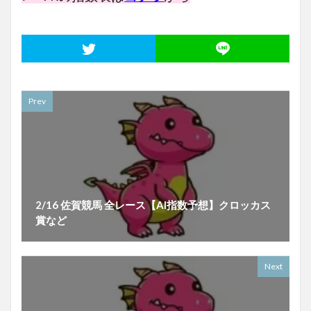
Prev
2/16 佐賀競馬 全レース【AI指数予想】クロッカス
賞など
Next