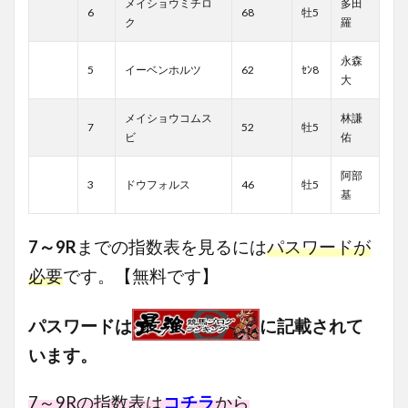
メイショウミチロ
多田
6
68
牡5
ク
羅
永森
5
イーベンホルツ
62
ｾﾝ8
大
メイショウコムス
林謙
7
52
牡5
ビ
佑
阿部
3
ドウフォルス
46
牡5
基
7～9R
までの指数表を見るには
パスワードが
必要
です。【無料です】
パスワードは
に記載されて
います。
7～9
Rの指数表は
コチラ
から