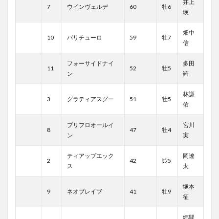
井上
7
ウインヴェルデ
60
牡6
瑛
畑中
10
バリチューロ
59
牡7
信
フォーサイドナイ
多田
11
52
牡5
ン
羅
林謙
3
グラティアスグー
51
牡5
佑
プリフロオールイ
宮川
8
47
牡4
ン
実
ティアップエック
岡遼
2
42
ｾﾝ5
ス
太
塚本
9
ネオブレイブ
41
牡9
征
郷間