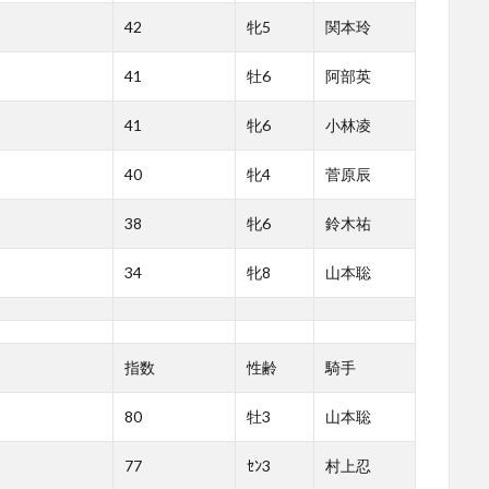
42
牝5
関本玲
41
牡6
阿部英
41
牝6
小林凌
40
牝4
菅原辰
38
牝6
鈴木祐
34
牝8
山本聡
指数
性齢
騎手
80
牡3
山本聡
77
ｾﾝ3
村上忍