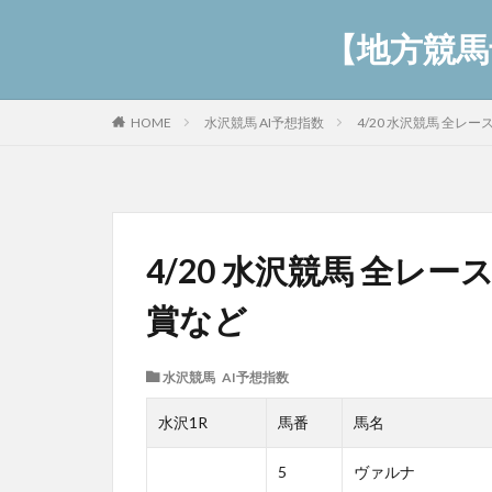
【地方競馬予
水沢競馬 AI予想指数
4/20 水沢競馬 全レ
HOME
4/20 水沢競馬 全レ
賞など
水沢競馬 AI予想指数
水沢1R
馬番
馬名
5
ヴァルナ