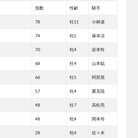
指数
性齢
騎手
78
牡11
小林凌
74
牝5
塚本涼
70
牝4
岩本怜
68
牡4
山本聡
66
牡5
阿部英
57
牝4
鷹見陸
48
牡7
高松亮
48
牝4
関本玲
28
牝4
佐々木