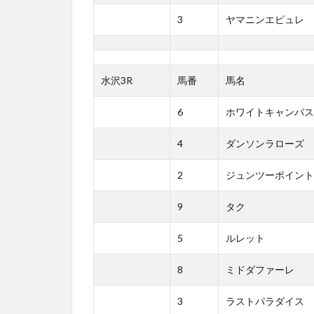
3
ヤマニンエピュレ
水沢3R
馬番
馬名
6
ホワイトキャンバス
4
ダンソンラローズ
2
ジュンツーポイント
9
タク
5
ルレット
8
ミドダファーレ
3
ラストパラダイス