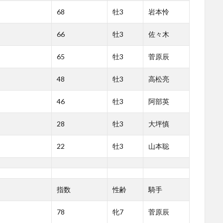
68
牡3
岩本怜
66
牡3
佐々木
65
牡3
菅原辰
48
牡3
高松亮
46
牡3
阿部英
28
牡3
大坪慎
22
牡3
山本聡
指数
性齢
騎手
78
牝7
菅原辰