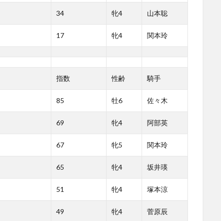
34
牝4
山本聡
17
牝4
関本玲
指数
性齢
騎手
85
牡6
佐々木
69
牝4
阿部英
67
牝5
関本玲
65
牝4
坂井瑛
51
牝4
塚本涼
49
牝4
菅原辰