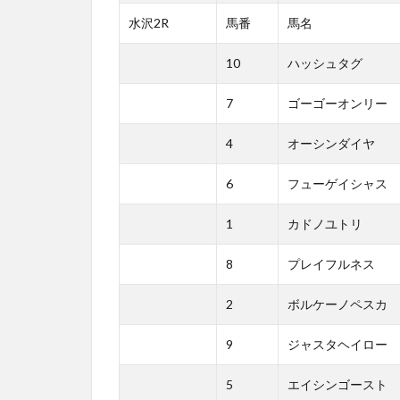
水沢2R
馬番
馬名
10
ハッシュタグ
7
ゴーゴーオンリー
4
オーシンダイヤ
6
フューゲイシャス
1
カドノユトリ
8
プレイフルネス
2
ボルケーノペスカ
9
ジャスタヘイロー
5
エイシンゴースト