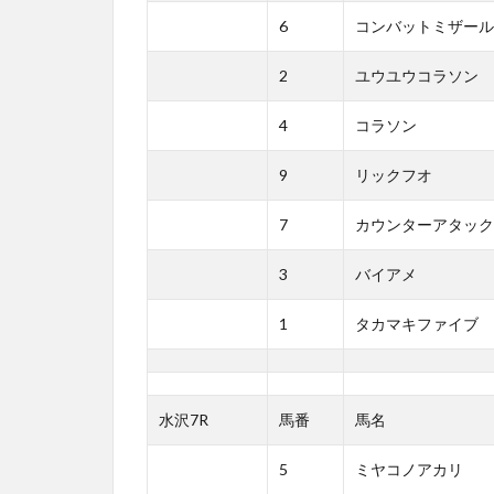
6
コンバットミザール
2
ユウユウコラソン
4
コラソン
9
リックフオ
7
カウンターアタック
3
バイアメ
1
タカマキファイブ
水沢7R
馬番
馬名
5
ミヤコノアカリ