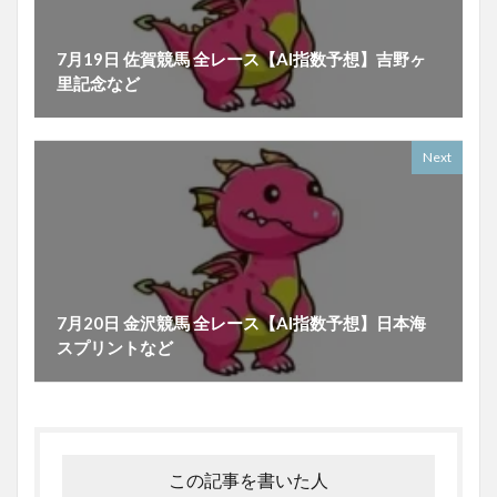
7月19日 佐賀競馬 全レース【AI指数予想】吉野ヶ
里記念など
Next
7月20日 金沢競馬 全レース【AI指数予想】日本海
スプリントなど
この記事を書いた人