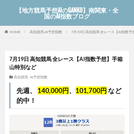
【地方競馬予想AIのGANKO】南関東・全
国のAI指数ブログ
高知競馬 AI予想指数
7月19日 高知競馬 全レース【AI指数
HOME
7月19日 高知競馬 全レース【AI指数予想】手箱
山特別など
高知競馬 AI予想指数
先週、
140,000円
、
101,700円
など
的中！