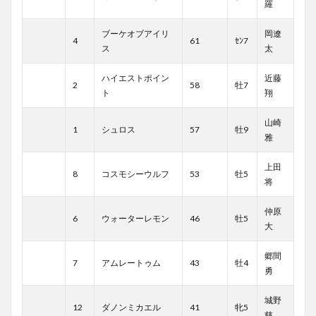
羅
ブーケオブアイリ
岡遼
4
61
ｾﾝ7
ス
太
ハイエストポイン
近藤
2
58
牡7
ト
翔
山崎
1
シュロス
57
牡9
雅
上田
8
コスモシーウルフ
53
牡5
将
仲原
6
ウォーターレモン
46
牡5
大
郷間
7
アムレートゥム
43
牡4
勇
城野
12
ダノンミカエル
41
牝5
慈