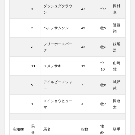
ダッシュダクラウ
岡村
3
47
ｾﾝ7
ン
卓
近藤
2
ハルノサムソン
45
牡5
翔
フリーホースパー
妹尾
6
43
牡6
ク
浩
ｾﾝ
山崎
11
ユメノサキ
15
10
雅
アイルビーメジャ
城野
9
7
牡8
ー
慈
メイショウヒュー
岡遼
1
3
牡7
マ
太
馬
性
高知8R
馬名
指数
騎手
番
齢