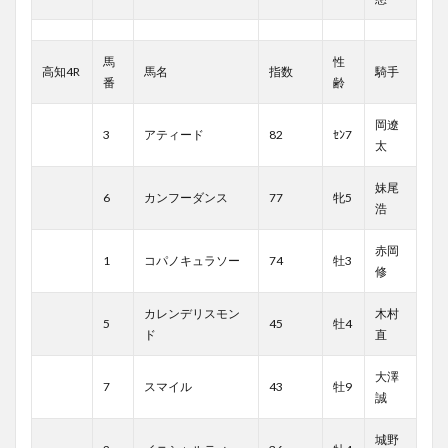
馬
性
高知4R
馬名
指数
騎手
番
齢
岡遼
3
アティード
82
ｾﾝ7
太
妹尾
6
カンフーダンス
77
牝5
浩
赤岡
1
コパノキュラソー
74
牡3
修
カレンデリスモン
木村
5
45
牡4
ド
直
大澤
7
スマイル
43
牡9
誠
城野