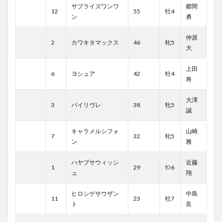
サプライズワンワ
郷間
12
55
牡4
ン
勇
仲原
2
カワキタマックス
46
牝5
大
上田
6
ヨシュア
42
牡4
将
大澤
3
パイリヴレ
38
牝5
誠
キャラメルシフォ
山崎
7
32
牝5
ン
雅
ハヤブサウィッシ
近藤
1
29
ｾﾝ6
ュ
翔
ヒロシゲサウザン
中島
11
23
牡7
ト
良