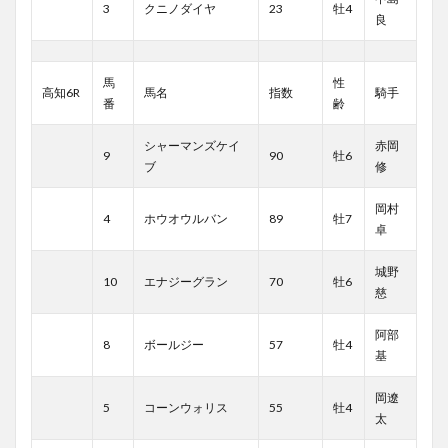
3
クニノダイヤ
23
牡4
良
馬
性
高知6R
馬名
指数
騎手
番
齢
シャーマンズケイ
赤岡
9
90
牡6
ブ
修
岡村
4
ホウオウルバン
89
牡7
卓
城野
10
エナジーグラン
70
牡6
慈
阿部
8
ボールジー
57
牡4
基
岡遼
5
コーンウォリス
55
牡4
太