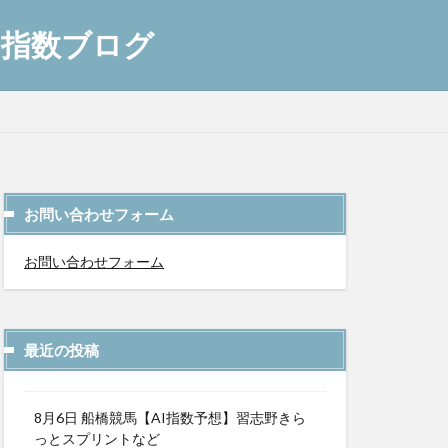
AI指数ブログ
お問い合わせフォーム
お問い合わせフォーム
最近の投稿
8月6日 船橋競馬【AI指数予想】習志野きら
っとスプリントなど