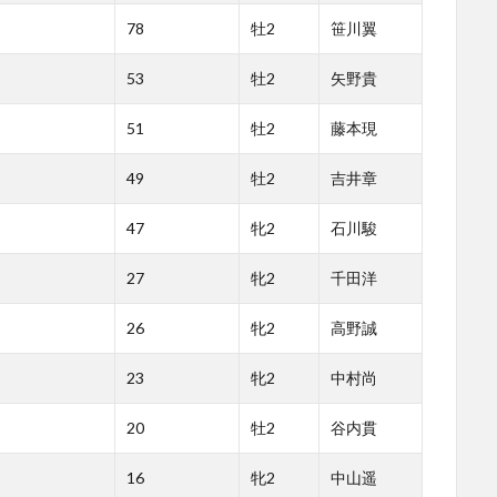
78
牡2
笹川翼
53
牡2
矢野貴
51
牡2
藤本現
49
牡2
吉井章
47
牝2
石川駿
27
牝2
千田洋
26
牝2
高野誠
23
牝2
中村尚
20
牡2
谷内貫
16
牝2
中山遥