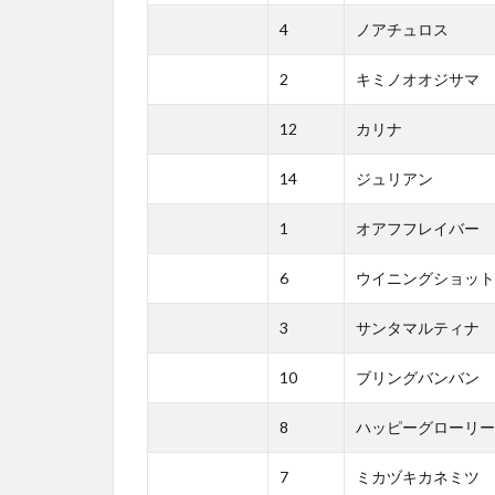
4
ノアチュロス
2
キミノオオジサマ
12
カリナ
14
ジュリアン
1
オアフフレイバー
6
ウイニングショット
3
サンタマルティナ
10
ブリングバンバン
8
ハッピーグローリー
7
ミカヅキカネミツ