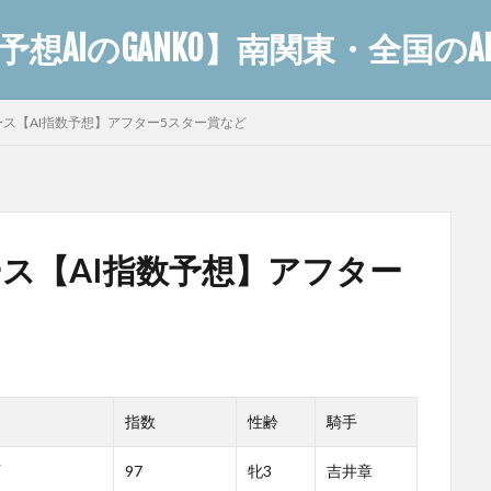
想AIのGANKO】南関東・全国の
レース【AI指数予想】アフター5スター賞など
ース【AI指数予想】アフター
指数
性齢
騎手
97
牝3
吉井章