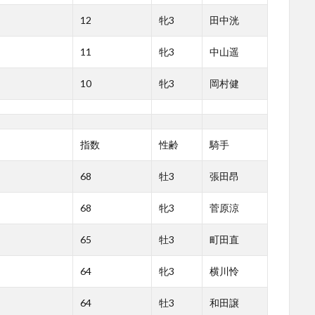
12
牝3
田中洸
11
牝3
中山遥
10
牝3
岡村健
指数
性齢
騎手
68
牡3
張田昂
68
牝3
菅原涼
65
牡3
町田直
64
牝3
横川怜
64
牡3
和田譲