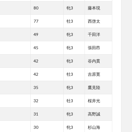
80
牝3
藤本現
77
牡3
西啓太
49
牝3
千田洋
45
牝3
張田昂
42
牝3
谷内貫
42
牡3
吉原寛
35
牝3
鷹見陸
32
牡3
桜井光
31
牝3
高野誠
30
牝3
杉山海