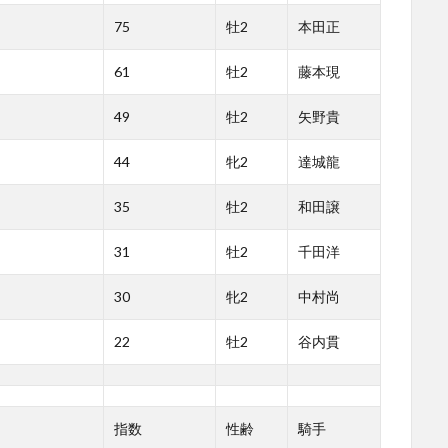
75
牡2
本田正
61
牡2
藤本現
49
牡2
矢野貴
44
牝2
達城龍
35
牡2
和田譲
31
牡2
千田洋
30
牝2
中村尚
22
牡2
谷内貫
指数
性齢
騎手