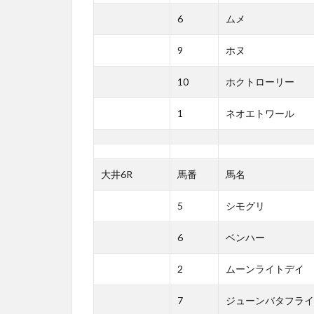
6
ムメ
9
ホヌ
10
ホクトローリー
1
ネオエトワール
大井6R
馬番
馬名
5
シモグリ
6
ベンハー
2
ムーンライトデイ
7
ジューンバタフライ