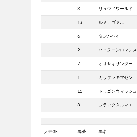
3
リュウノワールド
13
ルミナヴァル
6
タンパベイ
2
ハイヌーンロマンス
7
オオサキサンダー
1
カッタラキマセン
11
ドラゴンウィッシュ
8
ブラックタルマエ
大井3R
馬番
馬名