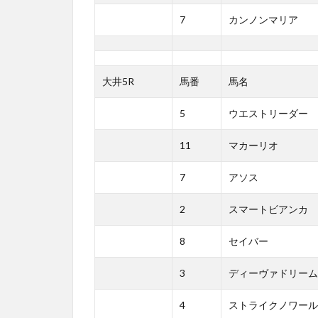
7
カンノンマリア
大井5R
馬番
馬名
5
ウエストリーダー
11
マカーリオ
7
アソス
2
スマートビアンカ
8
セイバー
3
ディーヴァドリーム
4
ストライクノワール