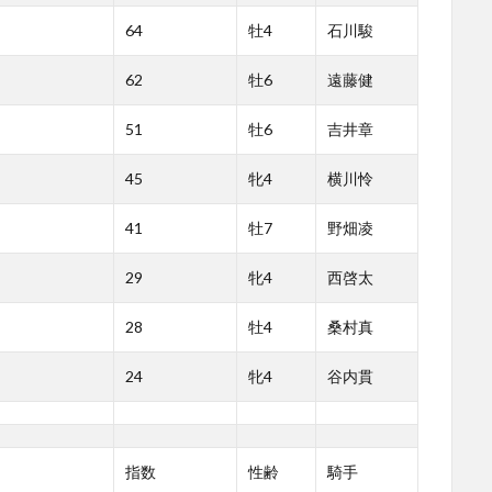
64
牡4
石川駿
62
牡6
遠藤健
51
牡6
吉井章
45
牝4
横川怜
41
牡7
野畑凌
29
牝4
西啓太
28
牡4
桑村真
24
牝4
谷内貫
指数
性齢
騎手