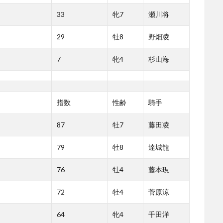
33
牝7
瀬川将
29
牡8
野畑凌
7
牝4
杉山海
指数
性齢
騎手
87
牡7
藤田凌
79
牡8
達城龍
76
牡4
藤本現
72
牡4
菅原涼
64
牝4
千田洋