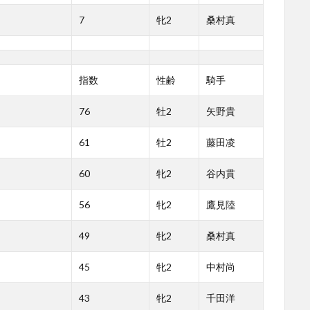
7
牝2
桑村真
指数
性齢
騎手
76
牡2
矢野貴
61
牡2
藤田凌
60
牝2
谷内貫
56
牝2
鷹見陸
49
牝2
桑村真
45
牝2
中村尚
43
牝2
千田洋