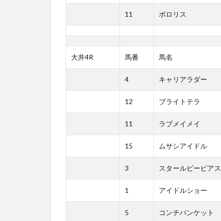
11
ポロリス
大井4R
馬番
馬名
4
キャリアラダー
12
ブライトテラ
11
ラブメイメイ
15
ムサシアイドル
3
スタールビーピアス
1
アイドルショー
5
コンチバンケット