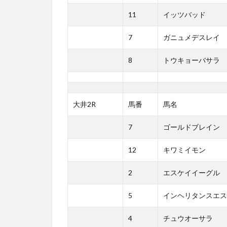
11
イッツバッド
7
ガニュメデスレイ
8
トウキョーバサラ
大井2R
馬番
馬名
7
ゴールドブレイン
12
キワミイモン
2
エスケイイーグル
5
インヘリタンスエス
4
チュウオーサラ