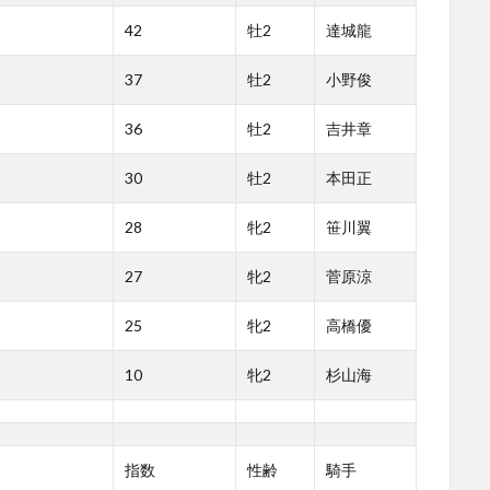
42
牡2
達城龍
37
牡2
小野俊
36
牡2
吉井章
30
牡2
本田正
28
牝2
笹川翼
27
牝2
菅原涼
25
牝2
高橋優
10
牝2
杉山海
指数
性齢
騎手