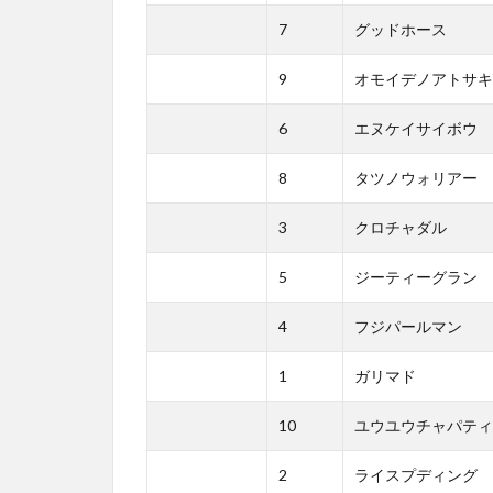
7
グッドホース
9
オモイデノアトサキ
6
エヌケイサイボウ
8
タツノウォリアー
3
クロチャダル
5
ジーティーグラン
4
フジパールマン
1
ガリマド
10
ユウユウチャパティ
2
ライスプディング