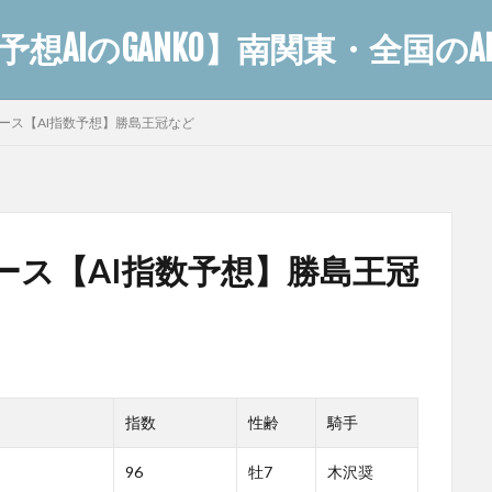
想AIのGANKO】南関東・全国の
全レース【AI指数予想】勝島王冠など
レース【AI指数予想】勝島王冠
指数
性齢
騎手
96
牡7
木沢奨