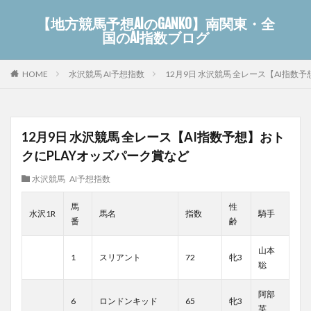
【地方競馬予想AIのGANKO】南関東・全
国のAI指数ブログ
水沢競馬 AI予想指数
12月9日 水沢競馬 全レース【AI指数
HOME
12月9日 水沢競馬 全レース【AI指数予想】おト
クにPLAYオッズパーク賞など
水沢競馬 AI予想指数
馬
性
水沢1R
馬名
指数
騎手
番
齢
山本
1
スリアント
72
牝3
聡
阿部
6
ロンドンキッド
65
牝3
英