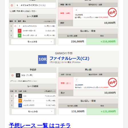
予想レース 一覧 はコチラ