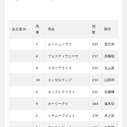
馬
指
名古屋1R
馬名
騎手
番
数
1
ルージュノヴァ
233
望月洵
6
フェスティヴニーサ
217
加藤聡
4
スターアライズ
215
丸山真
10
エンゼルランプ
213
山田祥
3
エンドレスクライ
212
近藤颯
9
ホーリーデイ
184
塚本征
2
ミヤムーブメント
178
木之前