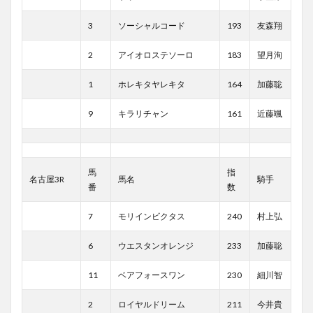
3
ソーシャルコード
193
友森翔
2
アイオロステソーロ
183
望月洵
1
ホレキタヤレキタ
164
加藤聡
9
キラリチャン
161
近藤颯
馬
指
名古屋3R
馬名
騎手
番
数
7
モリインビクタス
240
村上弘
6
ウエスタンオレンジ
233
加藤聡
11
ベアフォースワン
230
細川智
2
ロイヤルドリーム
211
今井貴