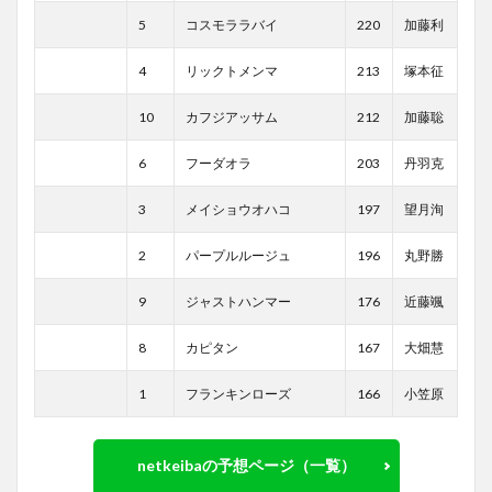
5
コスモララバイ
220
加藤利
4
リックトメンマ
213
塚本征
10
カフジアッサム
212
加藤聡
6
フーダオラ
203
丹羽克
3
メイショウオハコ
197
望月洵
2
パープルルージュ
196
丸野勝
9
ジャストハンマー
176
近藤颯
8
カピタン
167
大畑慧
1
フランキンローズ
166
小笠原
netkeibaの予想ページ（一覧）