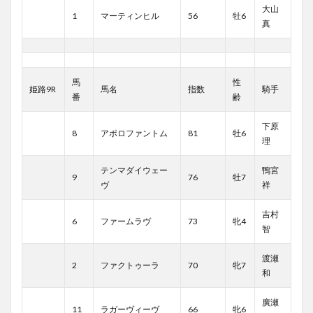
大山
1
マーティンヒル
56
牡6
真
馬
性
姫路9R
馬名
指数
騎手
番
齢
下原
8
アポロファントム
81
牡6
理
テンマダイウェー
鴨宮
9
76
牡7
ヴ
祥
吉村
6
ファームラヴ
73
牝4
智
渡瀬
2
ファクトゥーラ
70
牝7
和
廣瀬
11
ラガーヴィーヴ
66
牝6