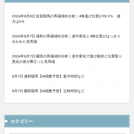
2026年8月8日 佐賀競馬の馬場傾向分析｜4角逃げ位置が92.9％、後
方は0％
2026年8月7日 浦和の馬場傾向分析｜道中変化と4角位置がはっきり
分かれた良馬場
2026年8月7日 園田の馬場傾向分析｜道中変化で逃げ維持と位置取り
悪化の差が際立った良馬場
8月7日 浦和競馬【AI指数予想】葉月特別など
8月7日 園田競馬【AI指数予想】立秋特別など
カテゴリー