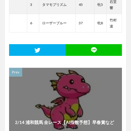
石堂
3
タマモプリズム
45
牝5
響
竹村
6
ローザーブルー
37
牝8
達
Prev
2/14 浦和競馬 全レース【AI指数予想】早春賞など