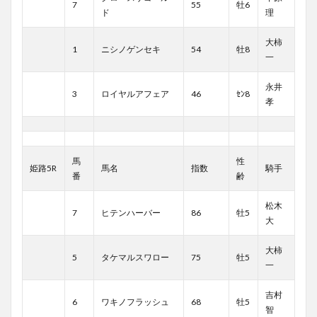
7
55
牡6
ド
理
大柿
1
ニシノゲンセキ
54
牡8
一
永井
3
ロイヤルアフェア
46
ｾﾝ8
孝
馬
性
姫路5R
馬名
指数
騎手
番
齢
松木
7
ヒテンハーバー
86
牡5
大
大柿
5
タケマルスワロー
75
牡5
一
吉村
6
ワキノフラッシュ
68
牡5
智