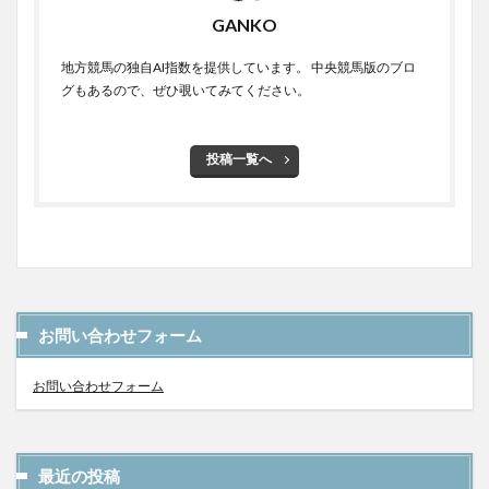
GANKO
地方競馬の独自AI指数を提供しています。 中央競馬版のブロ
グもあるので、ぜひ覗いてみてください。
投稿一覧へ
お問い合わせフォーム
お問い合わせフォーム
最近の投稿