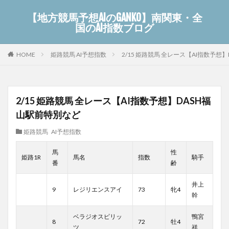
【地方競馬予想AIのGANKO】南関東・全
国のAI指数ブログ
姫路競馬 AI予想指数
2/15 姫路競馬 全レース【AI指数予想
HOME
2/15 姫路競馬 全レース【AI指数予想】DASH福
山駅前特別など
姫路競馬 AI予想指数
馬
性
姫路1R
馬名
指数
騎手
番
齢
井上
9
レジリエンスアイ
73
牝4
幹
ベラジオスピリッ
鴨宮
8
72
牡4
ツ
祥