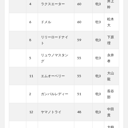
井上
4
ラクスエーター
60
牝3
幹
松木
6
ドメル
60
牡3
大
リリーロードナイ
下原
8
59
牝3
ト
理
リュウノマスタン
永井
5
55
牡3
グ
孝
大山
11
エムオーベリー
55
牝3
龍
長谷
2
ガンバルレディー
51
牝3
部
中田
12
ヤマノトライ
48
牝3
貴
大柿