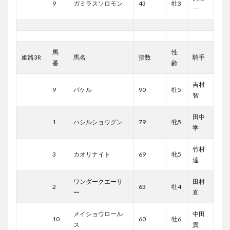
9
ガミラスソロモン
43
牡3
一
馬
性
姫路3R
馬名
指数
騎手
番
齢
吉村
9
バケル
90
牡5
智
田中
1
ハシルショウグン
79
牝5
学
竹村
3
カオリナイト
69
牝5
達
ワンダークエーサ
田村
2
63
牡4
ー
直
メイショウロール
中田
10
60
牡6
ス
貴