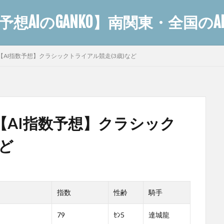
想AIのGANKO】南関東・全国の
ス【AI指数予想】クラシックトライアル競走(3歳)など
ス【AI指数予想】クラシック
など
指数
性齢
騎手
79
ｾﾝ5
達城龍