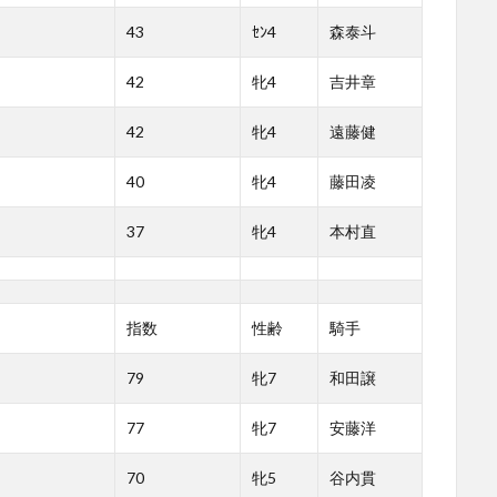
43
ｾﾝ4
森泰斗
42
牝4
吉井章
42
牝4
遠藤健
40
牝4
藤田凌
37
牝4
本村直
指数
性齢
騎手
79
牝7
和田譲
77
牝7
安藤洋
70
牝5
谷内貫