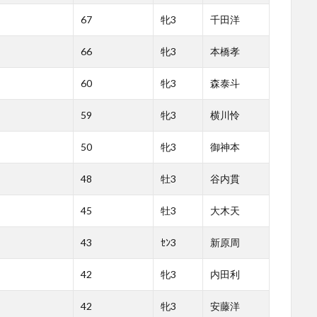
67
牝3
千田洋
66
牝3
本橋孝
60
牝3
森泰斗
59
牝3
横川怜
50
牝3
御神本
48
牡3
谷内貫
45
牡3
大木天
43
ｾﾝ3
新原周
42
牝3
内田利
42
牝3
安藤洋