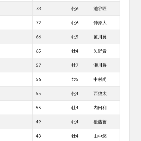
73
牝6
池谷匠
72
牝6
仲原大
66
牝5
笹川翼
65
牡4
矢野貴
57
牡7
瀬川将
56
ｾﾝ5
中村尚
55
牝4
西啓太
55
牡4
内田利
49
牝4
後藤蒼
43
牡4
山中悠