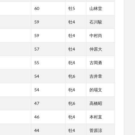
60
牡5
山林堂
59
牡4
石川駿
59
牡4
中村尚
57
牡4
仲原大
55
牝4
古岡勇
54
牝6
吉井章
54
牝4
的場文
47
牝6
高橋昭
46
牝4
本村直
44
牡4
菅原涼