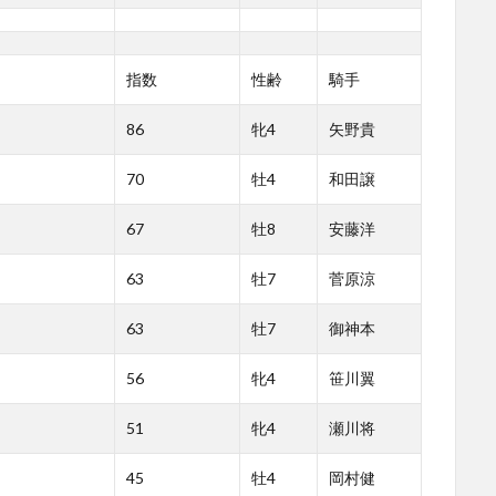
指数
性齢
騎手
86
牝4
矢野貴
70
牡4
和田譲
67
牡8
安藤洋
63
牡7
菅原涼
63
牡7
御神本
56
牝4
笹川翼
51
牝4
瀬川将
45
牡4
岡村健