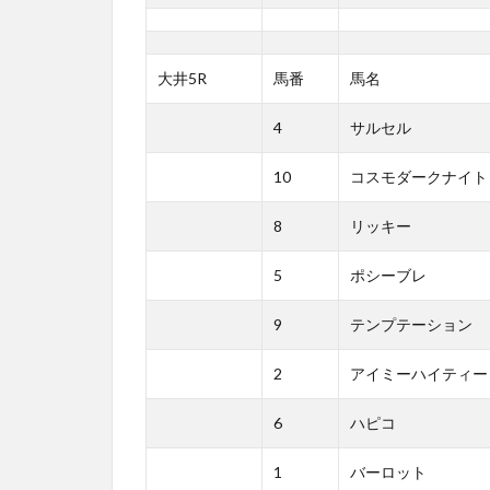
大井5R
馬番
馬名
4
サルセル
10
コスモダークナイト
8
リッキー
5
ポシーブレ
9
テンプテーション
2
アイミーハイティー
6
ハピコ
1
バーロット