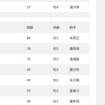
37
牝4
瀬川将
指数
性齢
騎手
84
牡3
本田正
76
牝3
藤田凌
73
牡3
達城龍
69
牝3
横川怜
69
牝3
笹川翼
59
牝3
森泰斗
58
牡3
藤本現