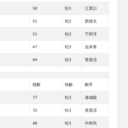
58
牡3
江里口
51
牝3
西啓太
51
牝3
千田洋
47
牡3
吉井章
44
牡3
菅原涼
指数
性齢
騎手
77
牡3
達城龍
72
牡3
菅原涼
68
牡3
中村尚