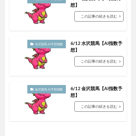
想】
この記事の続きを読む
6/12 水沢競馬【AI指数予
水沢競馬 AI予想指数
想】
この記事の続きを読む
6/12 金沢競馬【AI指数予
金沢競馬 AI予想指数
想】
この記事の続きを読む