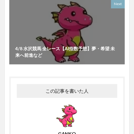
Next
4/8 水沢競馬 全レース【AI指数予想】夢・希望 未
来へ前進など
この記事を書いた人
GANKO