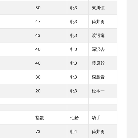
50
牝3
東川慎
47
牝3
筒井勇
43
牝3
渡辺竜
40
牡3
深沢杏
40
牝3
藤原幹
30
牝3
森島貴
20
牝3
松本一
指数
性齢
騎手
73
牡4
筒井勇