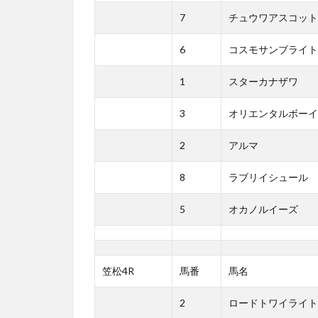
7
チュウワアスコット
6
コスモサンブライト
1
スターカナザワ
3
オリエンタルボーイ
2
アルマ
8
ラブリイシュール
5
オカノルイーズ
笠松4R
馬番
馬名
2
ロードトワイライト