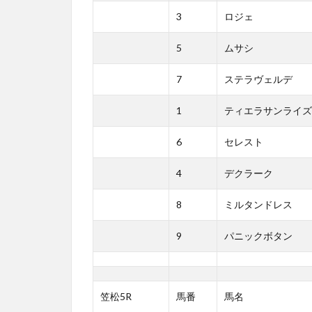
3
ロジェ
5
ムサシ
7
ステラヴェルデ
1
ティエラサンライズ
6
セレスト
4
デクラーク
8
ミルタンドレス
9
パニックボタン
笠松5R
馬番
馬名