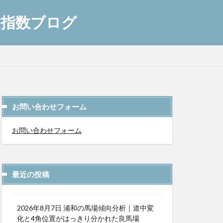
AI指数ブログ
お問い合わせフォーム
お問い合わせフォーム
最近の投稿
2026年8月7日 浦和の馬場傾向分析｜道中変
化と4角位置がはっきり分かれた良馬場