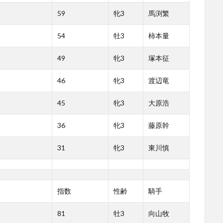
59
牝3
馬渕繁
54
牡3
柿本量
49
牝3
塚本征
46
牝3
渡辺竜
45
牝3
大原浩
36
牝3
藤原幹
31
牝3
東川慎
指数
性齢
騎手
81
牡3
向山牧