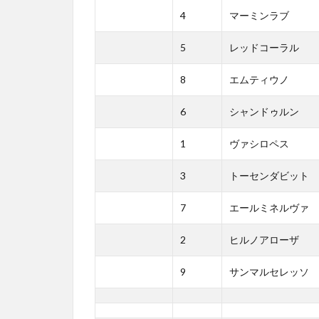
4
マーミンラブ
5
レッドコーラル
8
エムティウノ
6
シャンドゥルン
1
ヴァシロペス
3
トーセンダビット
7
エールミネルヴァ
2
ヒルノアローザ
9
サンマルセレッソ