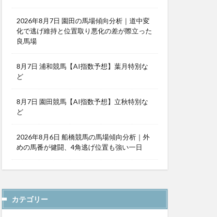
2026年8月7日 園田の馬場傾向分析｜道中変
化で逃げ維持と位置取り悪化の差が際立った
良馬場
8月7日 浦和競馬【AI指数予想】葉月特別な
ど
8月7日 園田競馬【AI指数予想】立秋特別な
ど
2026年8月6日 船橋競馬の馬場傾向分析｜外
めの馬番が健闘、4角逃げ位置も強い一日
カテゴリー