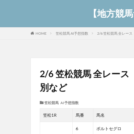
【地方競馬予
笠松競馬 AI予想指数
2/6 笠松競馬 全レ
HOME
2/6 笠松競馬 全レー
別など
笠松競馬 AI予想指数
笠松1R
馬番
馬名
6
ポルトセグロ