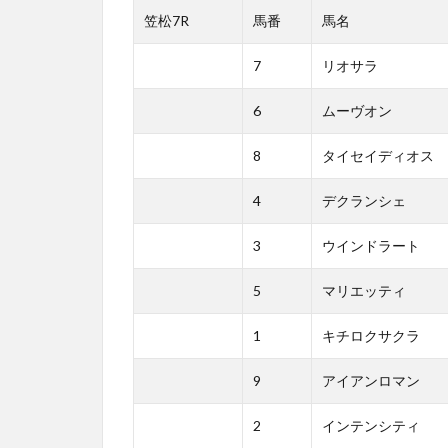
笠松7R
馬番
馬名
7
リオサラ
6
ムーヴオン
8
タイセイディオス
4
デクランシェ
3
ウインドラート
5
マリエッティ
1
キチロクサクラ
9
アイアンロマン
2
インテンシティ