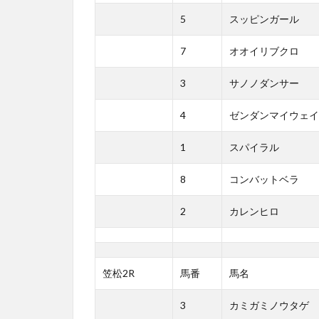
5
スッピンガール
7
オオイリブクロ
3
サノノダンサー
4
ゼンダンマイウェイ
1
スパイラル
8
コンバットベラ
2
カレンヒロ
笠松2R
馬番
馬名
3
カミガミノウタゲ