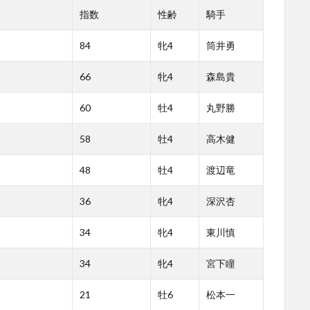
指数
性齢
騎手
84
牝4
筒井勇
66
牝4
森島貴
60
牡4
丸野勝
58
牡4
高木健
48
牡4
渡辺竜
36
牝4
深沢杏
34
牝4
東川慎
34
牝4
宮下瞳
21
牡6
松本一