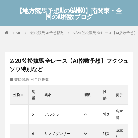
【地方競馬予想AIのGANKO】南関東・全
国のAI指数ブログ
笠松競馬 AI予想指数
2/20 笠松競馬 全レース【AI指数予
HOME
2/20 笠松競馬 全レース【AI指数予想】フクジュ
ソウ特別など
笠松競馬 AI予想指数
馬
性
笠松1R
馬名
指数
騎手
番
齢
高木
5
アルシラ
74
牡3
健
塚本
6
サノノダンサー
64
牝3
征