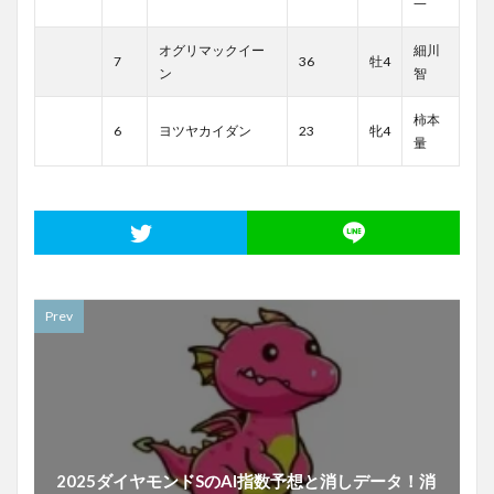
一
オグリマックイー
細川
7
36
牡4
ン
智
柿本
6
ヨツヤカイダン
23
牝4
量
Prev
2025ダイヤモンドSのAI指数予想と消しデータ！消