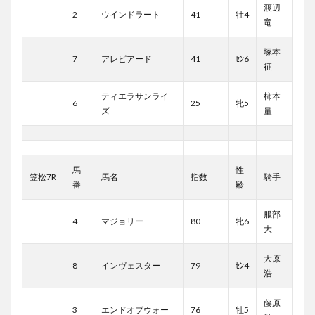
渡辺
2
ウインドラート
41
牡4
竜
塚本
7
アレピアード
41
ｾﾝ6
征
ティエラサンライ
柿本
6
25
牝5
ズ
量
馬
性
笠松7R
馬名
指数
騎手
番
齢
服部
4
マジョリー
80
牝6
大
大原
8
インヴェスター
79
ｾﾝ4
浩
藤原
3
エンドオブウォー
76
牡5