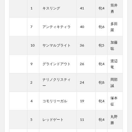
筒井
1
キスリング
41
牝4
勇
多田
7
アンティキティラ
40
牝6
羅
加藤
10
サンマルブライト
36
牝5
聡
渡辺
9
グラインドアウト
26
牝4
竜
ナリノクリスティ
岡部
2
24
牝8
ー
誠
塚本
4
コモリリーガル
19
牝4
征
丸野
5
レッドゲート
11
牝4
勝