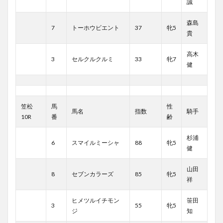
誠
森島
7
トーホウビエント
37
牝5
貴
高木
3
セルクルクルミ
33
牝7
健
笠松
馬
性
馬名
指数
騎手
10R
番
齢
杉浦
6
スマイルミーシャ
88
牝5
健
山田
8
セブンカラーズ
85
牝5
祥
ヒメツルイチモン
笹田
3
55
牝5
ジ
知