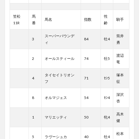
笠松
馬
性
馬名
指数
騎手
11R
番
齢
スーパーバウンデ
筒井
3
84
牡4
ィ
勇
渡辺
2
オールスティール
74
牡5
竜
タイセイトリオン
塚本
4
71
ｾﾝ5
フ
征
深沢
8
オルマジェス
54
ｾﾝ4
杏
高木
1
マリエッティ
50
牝4
健
松本
5
ラヴーシュカ
40
牡4