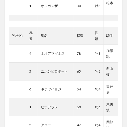
松本
1
オルガンザ
30
牡8
一
馬
性
笠松9R
馬名
指数
騎手
番
齢
加藤
4
ネオアマゾネス
78
牝8
聡
向山
5
ニホンピロポート
65
牝6
牧
筒井
6
キテヤイヨジ
54
牝4
勇
東川
1
ヒナアラレ
50
牝6
慎
岡部
2
アコー
47
牝4