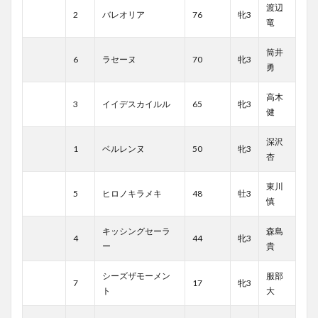
渡辺
2
バレオリア
76
牝3
竜
筒井
6
ラセーヌ
70
牝3
勇
高木
3
イイデスカイルル
65
牝3
健
深沢
1
ベルレンヌ
50
牝3
杏
東川
5
ヒロノキラメキ
48
牡3
慎
キッシングセーラ
森島
4
44
牝3
ー
貴
シーズザモーメン
服部
7
17
牝3
ト
大