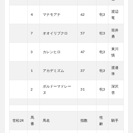
渡辺
4
マナモアナ
62
牝3
竜
筒井
7
オオイリブクロ
57
牡3
勇
東川
3
カレンヒロ
47
牝3
慎
渡邊
1
アカデミズム
37
牝3
準
ボルドーマドレー
深沢
2
31
牝3
ヌ
杏
馬
性
笠松2R
馬名
指数
騎手
番
齢