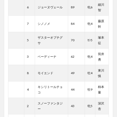
細川
6
ジョーヌヴェール
89
牝6
智
藤原
7
シノノメ
84
牝4
幹
ザスターオブチグ
塚本
5
70
ｾﾝ5
サ
征
筒井
3
ベーディーナ
62
牝4
勇
東川
8
モイエンド
49
牡4
慎
キシリトールチョ
柿本
4
44
牡9
コ
量
スノーファンタジ
深沢
2
43
牝5
ー
杏