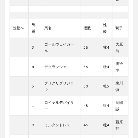
馬
性
笠松6R
馬名
指数
騎手
番
齢
ゴールウェイガー
大原
3
58
牝4
ル
浩
渡邊
4
デクランシェ
56
牡4
準
グリグリグリジロ
東川
5
50
牡5
ウ
慎
ロイヤルデバイサ
岡部
1
48
牡4
ー
誠
藤原
8
ミルタンドレス
45
牝4
幹