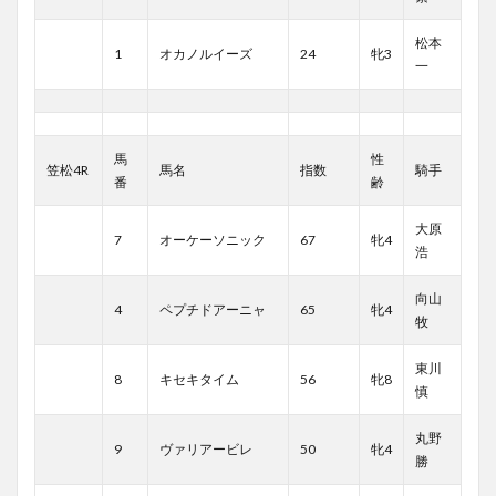
松本
1
オカノルイーズ
24
牝3
一
馬
性
笠松4R
馬名
指数
騎手
番
齢
大原
7
オーケーソニック
67
牝4
浩
向山
4
ペプチドアーニャ
65
牝4
牧
東川
8
キセキタイム
56
牝8
慎
丸野
9
ヴァリアービレ
50
牝4
勝