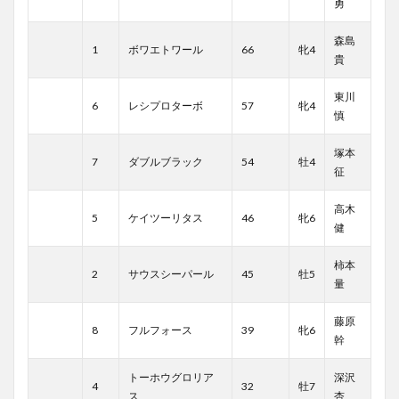
勇
森島
1
ボワエトワール
66
牝4
貴
東川
6
レシプロターボ
57
牝4
慎
塚本
7
ダブルブラック
54
牡4
征
高木
5
ケイツーリタス
46
牝6
健
柿本
2
サウスシーパール
45
牡5
量
藤原
8
フルフォース
39
牝6
幹
トーホウグロリア
深沢
4
32
牡7
ス
杏