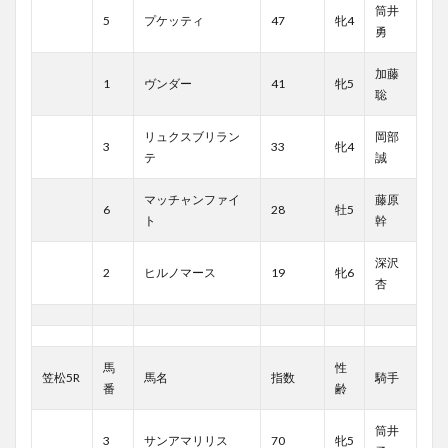
筒井
5
プケッティ
47
牝4
勇
加藤
1
ヴンダー
41
牝5
聡
リュクスブリラン
岡部
3
33
牝4
テ
誠
マッチャンファイ
藤原
6
28
牡5
ト
幹
深沢
2
ヒルノマース
19
牝6
杏
馬
性
笠松5R
馬名
指数
騎手
番
齢
筒井
3
サンアマリリス
70
牝5