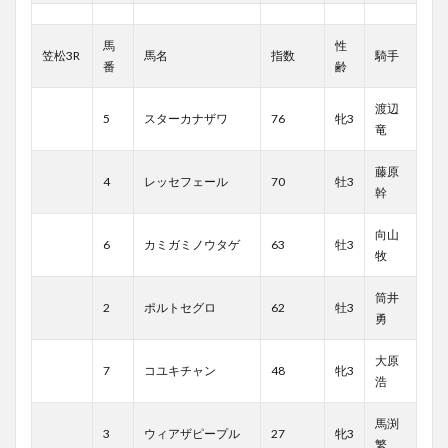
馬
性
笠松3R
馬名
指数
騎手
番
齢
渡辺
5
スターカナザワ
76
牝3
竜
藤原
4
レッセフェール
70
牡3
幹
向山
6
カミガミノウタゲ
63
牡3
牧
筒井
2
ポルトセグロ
62
牡3
勇
大原
7
コユキチャン
48
牝3
浩
馬渕
3
ウィアザピープル
27
牝3
繁