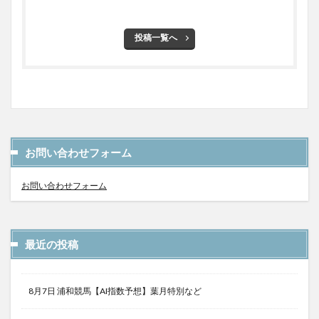
投稿一覧へ
お問い合わせフォーム
お問い合わせフォーム
最近の投稿
8月7日 浦和競馬【AI指数予想】葉月特別など