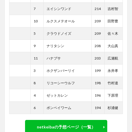
7
エイシンワンド
214
吉村智
10
ルクスメテオール
209
田野豊
5
クラウドノイズ
209
佐々木
9
ナリタシン
208
大山真
11
ハナブサ
203
広瀬航
3
ホクザンバーリイ
199
永井孝
8
リコーシーウルフ
198
竹村達
4
ゼットカレン
196
下原理
6
ポンペイワーム
194
杉浦健
netkeibaの予想ページ（一覧）