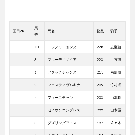
馬
園田2R
馬名
指数
騎手
番
10
ニシノミニョンヌ
228
広瀬航
3
ブルーディザイア
223
土方颯
1
アタックチャンス
211
南部楓
9
フェスティヴルキナ
205
竹村達
4
フィーユチャン
203
山本咲
5
セイウンエンプレス
202
山本屋
8
ダズリングアイス
187
佐々木