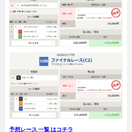
予想レース 一覧 はコチラ