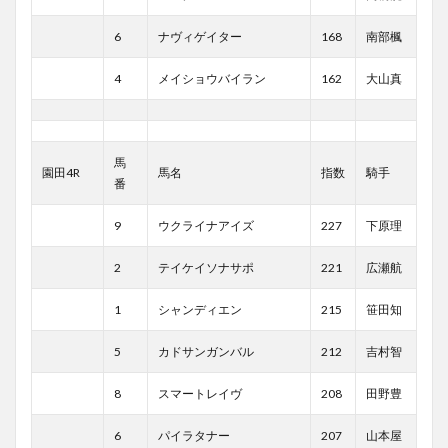
6
ナヴィゲイター
168
南部楓
4
メイショウバイラン
162
大山真
馬
園田4R
馬名
指数
騎手
番
9
ウクライナアイズ
227
下原理
2
テイケイソナサポ
221
広瀬航
1
シャンディエン
215
笹田知
5
カドサンガンバル
212
吉村智
8
スマートレイヴ
208
田野豊
6
パイラタナー
207
山本屋