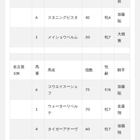
前
加藤
6
スタニングビスタ
42
牝6
聡
大畑
1
メイショウペルム
30
牝7
雅
名古屋
馬
性
馬名
指数
騎手
10R
番
齢
コウエイスーシェ
加藤
6
75
ｾﾝ8
フ
聡
ウォーターリベル
友森
1
70
牡7
テ
翔
保園
4
タイガーアチーヴ
60
牡7
翔