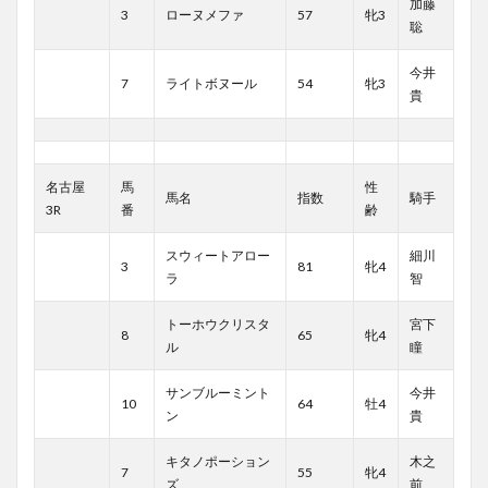
加藤
3
ローヌメファ
57
牝3
聡
今井
7
ライトボヌール
54
牝3
貴
名古屋
馬
性
馬名
指数
騎手
3R
番
齢
スウィートアロー
細川
3
81
牝4
ラ
智
トーホウクリスタ
宮下
8
65
牝4
ル
瞳
サンブルーミント
今井
10
64
牡4
ン
貴
キタノポーション
木之
7
55
牝4
ズ
前