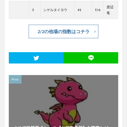
渡辺
3
シゲルタイヨウ
41
ｾﾝ6
竜
2/2の他場の指数はコチラ
Prev