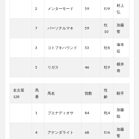
村上
2
メンターモード
59
ｾﾝ9
弘
牡
加藤
7
パーソナルマキ
59
10
誓
塚本
3
コトブキハウンド
53
牡8
征
横井
5
リガス
46
牡9
将
名古屋
馬
性
馬名
指数
騎手
12R
番
齢
加藤
1
ブエナディオサ
84
牝4
聡
加藤
4
アナンダライト
68
ｾﾝ6
誓