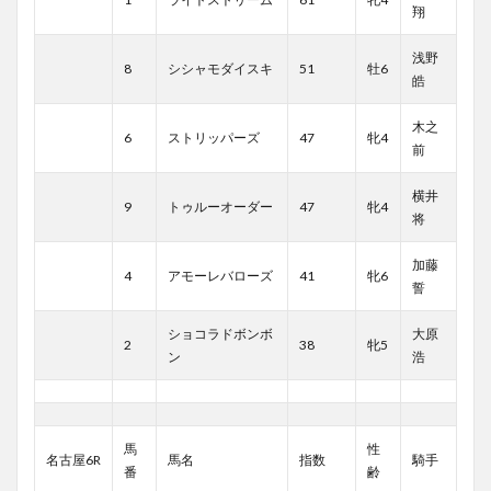
翔
浅野
8
シシャモダイスキ
51
牡6
皓
木之
6
ストリッパーズ
47
牝4
前
横井
9
トゥルーオーダー
47
牝4
将
加藤
4
アモーレバローズ
41
牝6
誓
ショコラドボンボ
大原
2
38
牝5
ン
浩
馬
性
名古屋6R
馬名
指数
騎手
番
齢