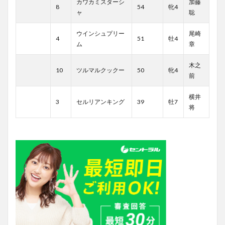
カワカミスターシ
加藤
8
54
牝4
ャ
聡
ウインシュプリー
尾崎
4
51
牡4
ム
章
木之
10
ツルマルクックー
50
牝4
前
横井
3
セルリアンキング
39
牡7
将