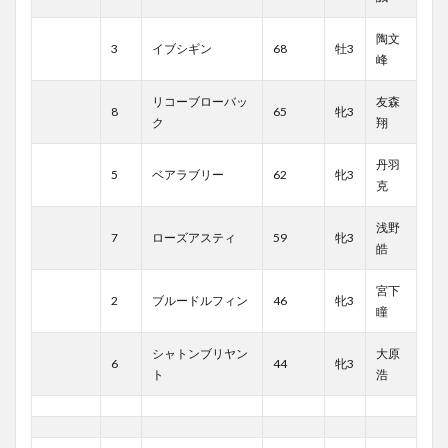
陶文
3
イブシギン
68
牡3
峰
リコーブローバッ
友森
8
65
牝3
ク
翔
丹羽
5
ベアラブリー
62
牝3
克
浅野
7
ローズアスティ
59
牝3
皓
宮下
2
ブルードルフィン
46
牝3
瞳
シャトンブリヤン
大原
6
44
牝3
ト
浩