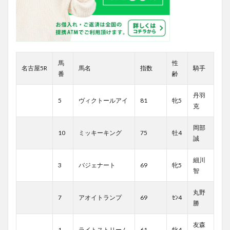
馬
性
名古屋5R
馬名
指数
騎手
番
齢
丹羽
5
ヴィクトールアイ
81
牝5
克
岡部
10
ミッキーキング
75
牡4
誠
細川
3
バジェナート
69
牝5
智
丸野
7
アオイトランプ
69
ｾﾝ4
勝
友森
1
ライトストリーム
61
牝4