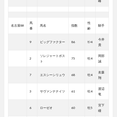
峰
馬
性
名古屋8R
馬名
指数
騎手
番
齢
今井
9
ビッグファクター
86
ｾﾝ4
貴
ソレジャートポス
岡部
2
75
牡4
ト
誠
友森
7
エスシーシリュウ
68
牡4
翔
渡辺
3
サヴァンナナイツ
61
牡4
竜
宮下
6
ローゼオ
60
牡5
瞳