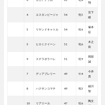
翔
宮下
4
エスタンピージャ
54
牝5
瞳
塚本
5
リヤンドキャトル
54
牡6
征
木之
3
ヒロミクイーン
51
牝6
前
岡部
9
ステラポラーレ
51
牡9
誠
今井
7
ディアブレリー
49
ｾﾝ4
貴
細川
8
ハクサンコマチ
49
牝5
智
陶文
10
リアリーカ
47
牡6