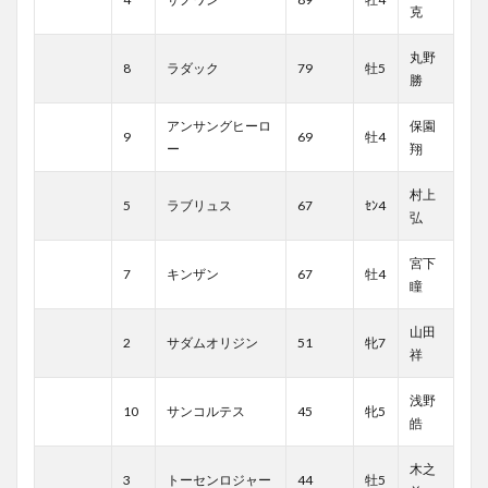
克
丸野
8
ラダック
79
牡5
勝
アンサングヒーロ
保園
9
69
牡4
ー
翔
村上
5
ラブリュス
67
ｾﾝ4
弘
宮下
7
キンザン
67
牡4
瞳
山田
2
サダムオリジン
51
牝7
祥
浅野
10
サンコルテス
45
牝5
皓
木之
3
トーセンロジャー
44
牡5