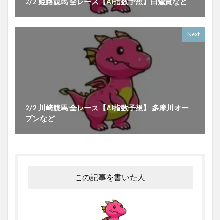
2/2 姫路競馬 全レース【AI指数予想】白鷺賞など
Next
2/2 川崎競馬 全レース【AI指数予想】 多摩川オー
プンなど
この記事を書いた人