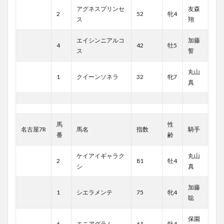
アグネスプリンセ
友森
2
52
牝4
ス
翔
エイシンニアルコ
加藤
4
42
牡5
ス
誓
丸山
1
クイーンソネラ
32
牝7
真
馬
性
名古屋7R
馬名
指数
騎手
番
齢
ケイアイギャラク
丸山
2
81
牡4
シ
真
加藤
1
シエラメンテ
75
牝4
聡
保園
6
エニアグラム
61
牝4