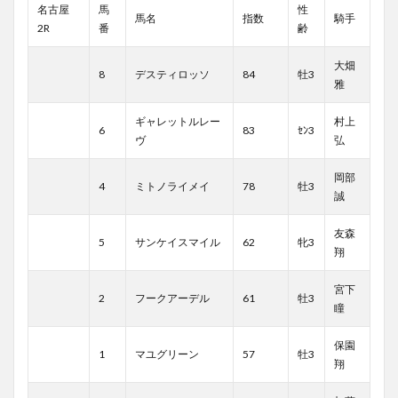
名古屋
馬
性
馬名
指数
騎手
2R
番
齢
大畑
8
デスティロッソ
84
牡3
雅
ギャレットルレー
村上
6
83
ｾﾝ3
ヴ
弘
岡部
4
ミトノライメイ
78
牡3
誠
友森
5
サンケイスマイル
62
牝3
翔
宮下
2
フークアーデル
61
牡3
瞳
保園
1
マユグリーン
57
牡3
翔