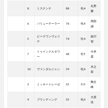
丸野
8
ミスナンナ
88
牝4
勝
岡部
6
バリューテーラー
76
牝4
誠
ピースワンヴェリ
細川
5
74
牡4
テ
智
トゥインクルタワ
今井
7
68
牡5
ー
貴
木之
10
ヴァンダルジャン
59
牝4
前
陶文
3
ミッキートレーゼ
55
ｾﾝ5
峰
大原
9
ブランディング
55
牝4
浩