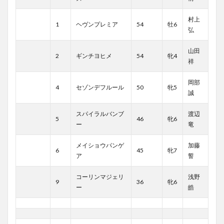
村上
1
ヘヴンプレミア
54
牡6
弘
山田
2
ギンチヨヒメ
54
牝4
祥
岡部
4
セゾンデフルール
50
牝5
誠
スパイラルバンブ
渡辺
5
46
牝6
ー
竜
メイショウパンゲ
加藤
6
45
牝7
ア
誓
コーリンマジェリ
浅野
9
36
牝6
ー
皓