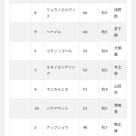
リュウノエルヴィ
浅野
8
66
牡5
ス
皓
宮下
9
ヘーメル
64
牝5
瞳
大畑
5
ゴラッソゴール
53
牡6
雅
キタノエンディン
木之
7
53
牡5
グ
前
山田
6
マニカルニカ
51
牝4
祥
尾崎
10
パラマウント
51
牝5
章
陶文
2
アップショウ
48
牝7
峰