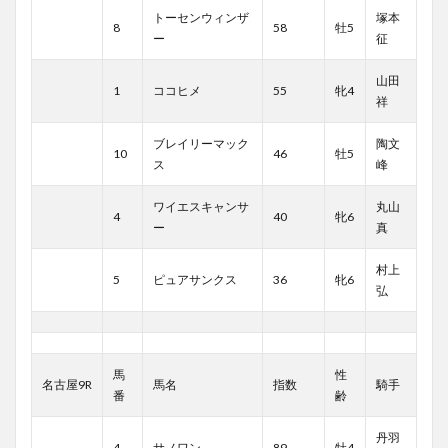
トーセンウィンザ
塚本
8
58
牡5
ー
征
山田
1
ココヒメ
55
牝4
祥
ブレイリーマック
陶文
10
46
牡5
ス
峰
ワイエスキャンサ
丸山
4
40
牝6
ー
真
村上
5
ピュアサンクス
36
牝6
弘
馬
性
名古屋9R
馬名
指数
騎手
番
齢
丹羽
4
サノワン
89
牡4