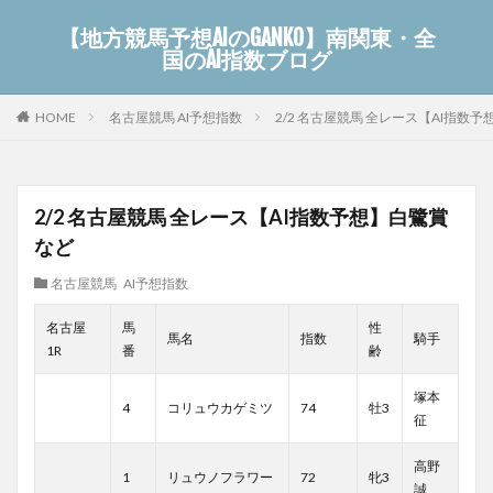
【地方競馬予想AIのGANKO】南関東・全
国のAI指数ブログ
名古屋競馬 AI予想指数
2/2 名古屋競馬 全レース【AI指数
HOME
2/2 名古屋競馬 全レース【AI指数予想】白鷺賞
など
名古屋競馬 AI予想指数
名古屋
馬
性
馬名
指数
騎手
1R
番
齢
塚本
4
コリュウカゲミツ
74
牡3
征
高野
1
リュウノフラワー
72
牝3
誠