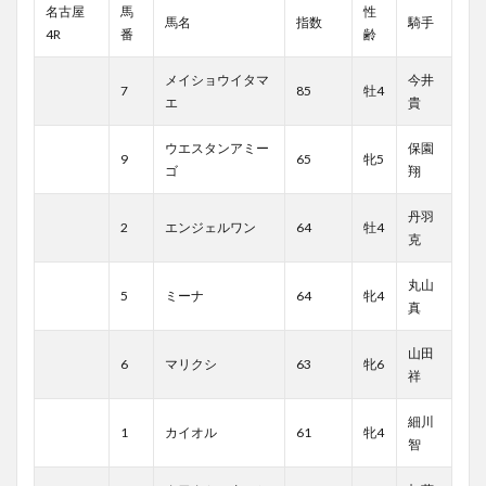
名古屋
馬
性
馬名
指数
騎手
4R
番
齢
メイショウイタマ
今井
7
85
牡4
エ
貴
ウエスタンアミー
保園
9
65
牝5
ゴ
翔
丹羽
2
エンジェルワン
64
牡4
克
丸山
5
ミーナ
64
牝4
真
山田
6
マリクシ
63
牝6
祥
細川
1
カイオル
61
牝4
智