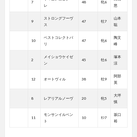
7
48
牝6
レ
悠
ストロングフーヴ
山本
9
47
牡7
ス
聡
ベストコレクトパ
陶文
10
47
牝6
リ
峰
メイショウケイゼ
塚本
2
45
牡6
ン
涼
阿部
12
オートヴィル
38
牡9
英
大坪
8
レアリアルノーヴ
20
牝5
慎
モンサンイルベン
坂口
11
10
ｾﾝ7
ト
裕