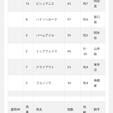
阿部
11
ピシュマニエ
61
牝7
英
坂口
8
ハドソンホーク
57
牡6
裕
関本
3
パームアイル
55
牝5
玲
ｾﾝ
山本
2
トップフェイス
36
10
聡
塚本
7
クライアウト
21
牝4
涼
南郷
5
フユノソラ
10
牝4
家
馬
性
盛岡9R
馬名
指数
騎手
番
齢