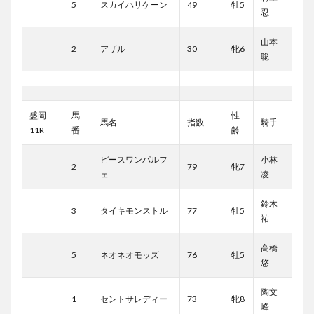
5
スカイハリケーン
49
牡5
忍
山本
2
アザル
30
牝6
聡
盛岡
馬
性
馬名
指数
騎手
11R
番
齢
ピースワンパルフ
小林
2
79
牝7
ェ
凌
鈴木
3
タイキモンストル
77
牡5
祐
高橋
5
ネオネオモッズ
76
牡5
悠
陶文
1
セントサレディー
73
牝8
峰