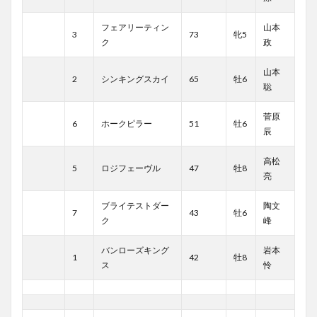
フェアリーティン
山本
3
73
牝5
ク
政
山本
2
シンキングスカイ
65
牡6
聡
菅原
6
ホークピラー
51
牡6
辰
高松
5
ロジフェーヴル
47
牡8
亮
ブライテストダー
陶文
7
43
牡6
ク
峰
バンローズキング
岩本
1
42
牡8
ス
怜