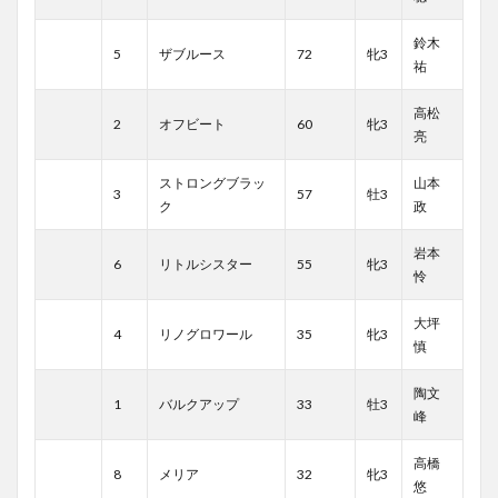
鈴木
5
ザブルース
72
牝3
祐
高松
2
オフビート
60
牝3
亮
ストロングブラッ
山本
3
57
牡3
ク
政
岩本
6
リトルシスター
55
牝3
怜
大坪
4
リノグロワール
35
牝3
慎
陶文
1
バルクアップ
33
牡3
峰
高橋
8
メリア
32
牝3
悠