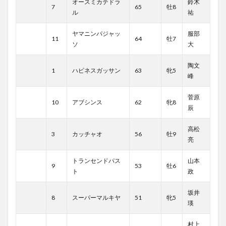
オースミカテドラ
鈴木
7
65
牡8
ル
祐
ヤマニンパジャッ
服部
11
64
牡7
ソ
大
陶文
1
ハピネスガッサン
63
牝5
峰
菅原
10
アブシンス
62
牝8
辰
高松
3
カッチャオ
56
牡9
亮
トランセンドパス
山本
9
53
牡6
ト
政
坂井
8
スーパーマルキヤ
51
牝5
瑛
村上