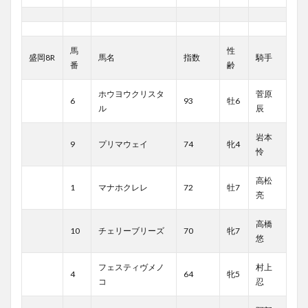
馬
性
盛岡8R
馬名
指数
騎手
番
齢
ホウヨウクリスタ
菅原
6
93
牡6
ル
辰
岩本
9
プリマウェイ
74
牝4
怜
高松
1
マナホクレレ
72
牡7
亮
高橋
10
チェリーブリーズ
70
牝7
悠
フェスティヴメノ
村上
4
64
牝5
コ
忍