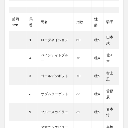
盛岡
馬
性
馬名
指数
騎手
12R
番
齢
山本
1
ローグネイション
80
牡5
政
ペインティトブル
佐々
4
78
牝4
ー
木
村上
3
ゴールデンギフト
70
牡5
忍
菅原
6
サダムターゲット
66
牡4
辰
岩本
5
ブルースカイラニ
62
牡5
怜
ヤマニンエピクー
高橋