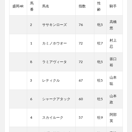
馬
性
盛岡4R
馬名
指数
騎手
番
齢
高橋
2
ササキンローズ
76
牝5
悠
村上
1
カミノホウオー
72
牡7
忍
坂口
8
ラミアヴィータ
72
牝5
裕
山本
3
レティクル
67
牡5
聡
山本
6
シャークアタック
60
牡5
政
阿部
4
スカイルーク
57
牡9
英