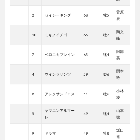
菅原
2
セイシーキング
68
牝5
辰
陶文
10
ミキノイチゴ
66
牡7
峰
阿部
7
ベロニカブレイン
63
牝4
英
関本
4
ウインラザンツ
59
ｾﾝ6
玲
小林
8
アレクサンドロス
51
牡6
凌
ヤマニンアルマー
山本
5
49
牝4
レ
聡
坂口
9
ドラマ
49
牡8
裕