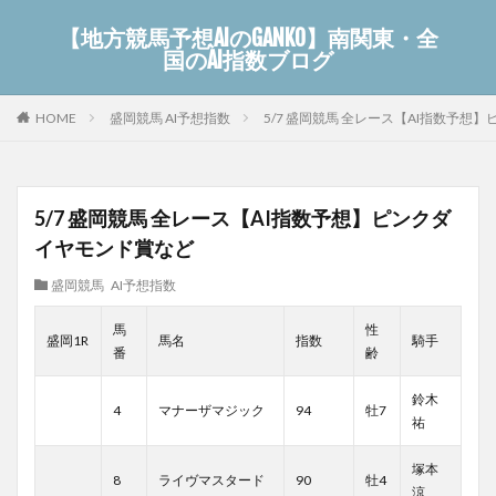
【地方競馬予想AIのGANKO】南関東・全
国のAI指数ブログ
盛岡競馬 AI予想指数
5/7 盛岡競馬 全レース【AI指数予想
HOME
5/7 盛岡競馬 全レース【AI指数予想】ピンクダ
イヤモンド賞など
盛岡競馬 AI予想指数
馬
性
盛岡1R
馬名
指数
騎手
番
齢
鈴木
4
マナーザマジック
94
牡7
祐
塚本
8
ライヴマスタード
90
牡4
涼