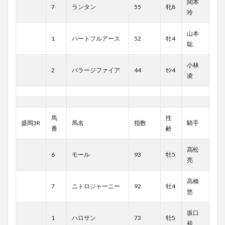
関本
7
ランタン
55
牝8
玲
山本
1
ハートフルアース
52
牡4
聡
小林
2
バラージファイア
44
ｾﾝ4
凌
馬
性
盛岡3R
馬名
指数
騎手
番
齢
高松
6
モール
93
牡5
亮
高橋
7
ニトロジャーニー
92
牡4
悠
坂口
1
ハロサン
73
牡5
裕