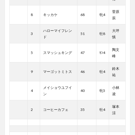
菅原
8
キッカケ
68
牝4
辰
ハローマイフレン
大坪
3
51
牡8
ド
慎
陶文
5
スマッシュキング
47
ｾﾝ4
峰
鈴木
9
マーゴットミトス
46
牡4
祐
メイショウユフイ
小林
4
40
牝5
ン
凌
塚本
2
コーヒーカフェ
35
牡4
涼