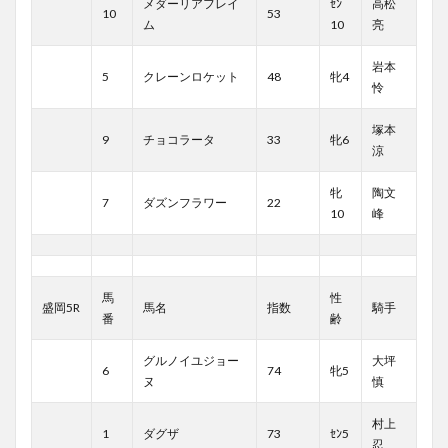
メダーリアフレイ
ｾﾝ
高松
10
53
ム
10
亮
岩本
5
クレーンロケット
48
牝4
怜
塚本
9
チョコラータ
33
牝6
涼
牝
陶文
7
ダズンフラワー
22
10
峰
馬
性
盛岡5R
馬名
指数
騎手
番
齢
グルノイユジョー
大坪
6
74
牝5
ヌ
慎
村上
1
ダグザ
73
ｾﾝ5
忍