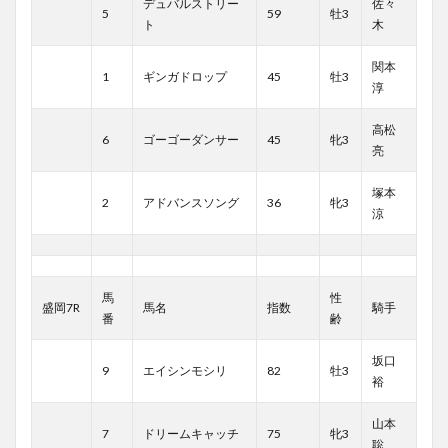
デュバルストリー
佐々
5
59
牡3
ト
木
関本
1
ギンガドロップ
45
牡3
淳
高松
6
ゴーゴーダンサー
45
牝3
亮
塚本
2
アドバンスソング
36
牝3
涼
馬
性
盛岡7R
馬名
指数
騎手
番
齢
坂口
9
エイシンモシリ
82
牡3
裕
山本
7
ドリームキャッチ
75
牝3
聡