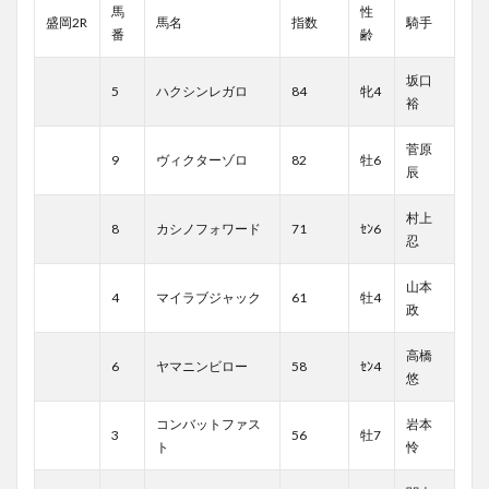
馬
性
盛岡2R
馬名
指数
騎手
番
齢
坂口
5
ハクシンレガロ
84
牝4
裕
菅原
9
ヴィクターゾロ
82
牡6
辰
村上
8
カシノフォワード
71
ｾﾝ6
忍
山本
4
マイラブジャック
61
牡4
政
高橋
6
ヤマニンビロー
58
ｾﾝ4
悠
コンバットファス
岩本
3
56
牡7
ト
怜