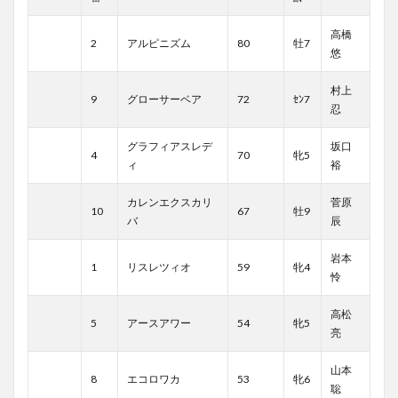
高橋
2
アルピニズム
80
牡7
悠
村上
9
グローサーベア
72
ｾﾝ7
忍
グラフィアスレデ
坂口
4
70
牝5
ィ
裕
カレンエクスカリ
菅原
10
67
牡9
バ
辰
岩本
1
リスレツィオ
59
牝4
怜
高松
5
アースアワー
54
牝5
亮
山本
8
エコロワカ
53
牝6
聡