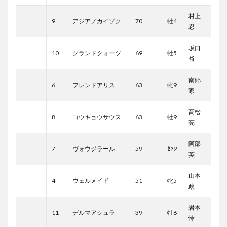
村上
9
アジアノカイゾク
70
牡4
忍
坂口
10
グランドクォーツ
69
牡5
裕
南郷
6
フレンドアリス
63
牝9
家
高松
8
コウギョウサウス
63
牡9
亮
阿部
7
ヴォウジラール
59
ｾﾝ9
英
山本
4
ウェルメイド
51
牝5
政
岩本
11
デルマアシュラ
39
牡6
怜