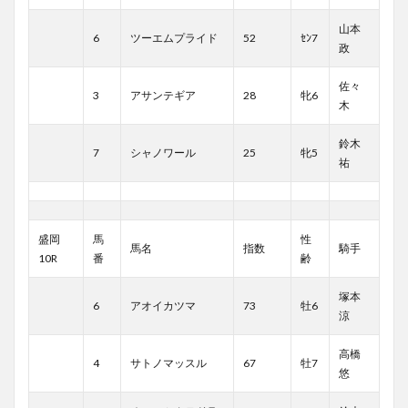
山本
6
ツーエムプライド
52
ｾﾝ7
政
佐々
3
アサンテギア
28
牝6
木
鈴木
7
シャノワール
25
牝5
祐
盛岡
馬
性
馬名
指数
騎手
10R
番
齢
塚本
6
アオイカツマ
73
牡6
涼
高橋
4
サトノマッスル
67
牡7
悠