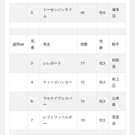
トーセンジンライ
塚本
3
43
牡8
ム
涼
馬
性
盛岡6R
馬名
指数
騎手
番
齢
阿部
3
レレボード
77
牡3
英
村上
4
ティーズハンター
72
牡3
忍
マルケイヴェスパ
山本
8
72
牝3
ー
政
レフトフィールダ
菅原
7
70
牡3
ー
辰