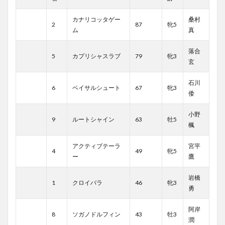
カナリコッタゲー
桑村
2
87
牝5
ム
真
落合
5
カプリシャスラブ
79
牝3
玄
石川
6
ベイサルシュート
67
牝3
倭
小野
9
ルートシャイン
63
牡5
楓
アクティブテーラ
宮平
4
49
牝5
ー
鷹
岩橋
1
クロイバラ
46
牝3
勇
阿岸
8
ソガノドルフィン
43
牡3
潤