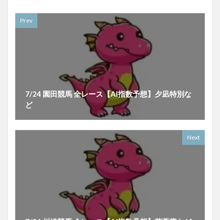
Prev
7/24 園田競馬 全レース【AI指数予想】夕凪特別な
ど
Next