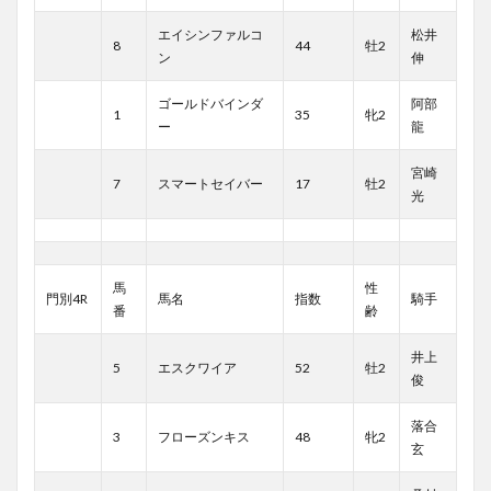
エイシンファルコ
松井
8
44
牡2
ン
伸
ゴールドバインダ
阿部
1
35
牝2
ー
龍
宮崎
7
スマートセイバー
17
牡2
光
馬
性
門別4R
馬名
指数
騎手
番
齢
井上
5
エスクワイア
52
牡2
俊
落合
3
フローズンキス
48
牝2
玄