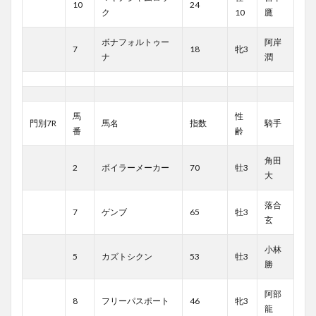
10
24
ク
10
鷹
ボナフォルトゥー
阿岸
7
18
牝3
ナ
潤
馬
性
門別7R
馬名
指数
騎手
番
齢
角田
2
ボイラーメーカー
70
牡3
大
落合
7
ゲンブ
65
牡3
玄
小林
5
カズトシクン
53
牡3
勝
阿部
8
フリーパスポート
46
牝3
龍