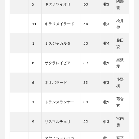
阿部
5
キタノワイオリ
60
牝3
龍
松井
11
キラリメイラード
54
牝3
伸
藤田
1
ミスジャカルタ
50
牝4
凌
黒沢
8
サクラレイピア
39
牝5
愛
小野
6
ネオバラード
33
牝3
楓
落合
3
トランスランナー
30
牝5
玄
宮内
9
リスマルチェリ
25
牡3
勇
マヤノシャムロッ
牡
宮平