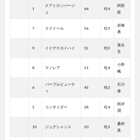
クアトロソバージ
阿部
1
64
牡4
ュ
龍
岩橋
7
ラグドール
56
牡5
勇
落合
9
イイデスカイハイ
52
牝3
玄
小野
8
マノレア
51
牝4
楓
パープルビューテ
石川
6
43
牝3
ィ
倭
阿岸
3
コンサイダー
38
牡4
潤
桑村
10
ジュデシャンス
20
牝3
真