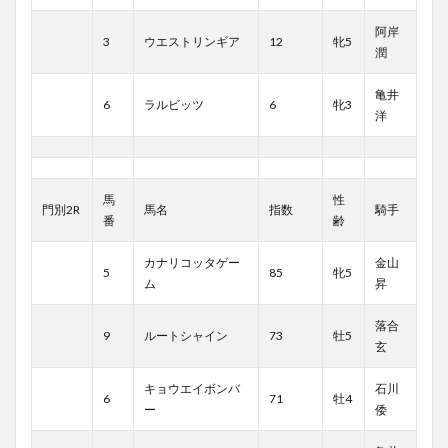
阿岸
3
ウエストリンギア
12
牝5
潤
亀井
6
ラルビッツ
6
牝3
洋
馬
性
門別2R
馬名
指数
騎手
番
齢
カナリコッタゲー
金山
5
85
牝5
ム
昇
落合
9
ルートシャイン
73
牡5
玄
キョウエイボンバ
石川
6
71
牡4
ー
倭