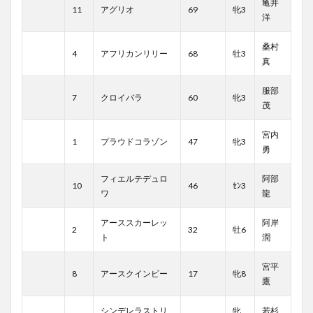
亀井
11
アグリオ
69
牝3
洋
桑村
4
アフリカンリリー
68
牡3
真
服部
7
クロイバラ
60
牝3
茂
宮内
1
プラウドコラゾン
47
牝3
勇
フィエルテデュロ
阿部
10
46
ｾﾝ3
ワ
龍
アーススカーレッ
阿岸
2
32
牡6
ト
潤
宮平
8
アースクインビー
17
牝8
鷹
シンデレラストリ
牝
若杉