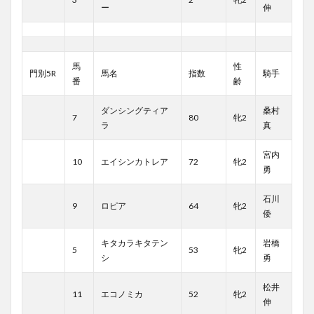
ー
伸
馬
性
門別5R
馬名
指数
騎手
番
齢
ダンシングティア
桑村
7
80
牝2
ラ
真
宮内
10
エイシンカトレア
72
牝2
勇
石川
9
ロピア
64
牝2
倭
キタカラキタテン
岩橋
5
53
牝2
シ
勇
松井
11
エコノミカ
52
牝2
伸