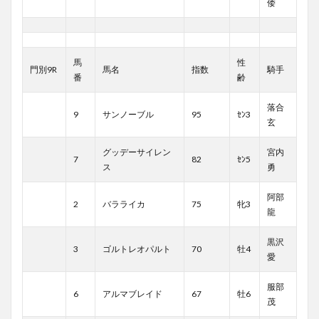
倭
馬
性
門別9R
馬名
指数
騎手
番
齢
落合
9
サンノーブル
95
ｾﾝ3
玄
グッデーサイレン
宮内
7
82
ｾﾝ5
ス
勇
阿部
2
バラライカ
75
牝3
龍
黒沢
3
ゴルトレオパルト
70
牡4
愛
服部
6
アルマブレイド
67
牡6
茂