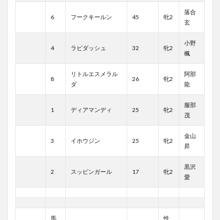
落合
6
フークキールン
45
牝2
玄
小野
4
ラピダッシュ
32
牝2
楓
リトルエスメラル
阿部
8
26
牝2
ダ
龍
服部
1
ディアマンディ
25
牝2
茂
金山
3
イホウジン
25
牝2
昇
黒沢
2
スッピンガール
17
牝2
愛
馬
性