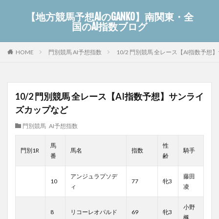
【地方競馬予想AIのGANKO】南関東・全
国のAI指数ブログ
門別競馬 AI予想指数
10/2 門別競馬 全レース【AI指数予
HOME
10/2 門別競馬 全レース【AI指数予想】サンライ
ズカップなど
門別競馬 AI予想指数
馬
性
門別1R
馬名
指数
騎手
番
齢
アンジュラプソデ
藤田
10
77
牝3
ィ
凌
小野
8
リコーレオパルド
69
牝3
楓