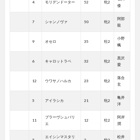
4
モリデンドーター
52
牝2
倭
阿部
7
シャンノヴァ
50
牝2
龍
小野
9
オセロ
35
牡2
楓
黒沢
6
キャロットラペ
32
牝2
愛
落合
12
ウワサノハルカ
23
牝2
玄
亀井
5
アイラシカ
21
牝2
洋
ブラーヴシュバリ
阿岸
11
12
牡2
エ
潤
エイシンマスタリ
松井
3
2
牝2