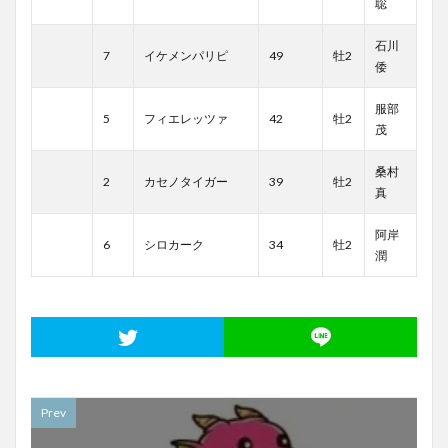
聡
石川
7
イケメンパリピ
49
牡2
倭
服部
5
フィエレッツァ
42
牡2
茂
桑村
2
カセノタイガー
39
牡2
真
阿岸
6
シロカーク
34
牡2
潤
Prev