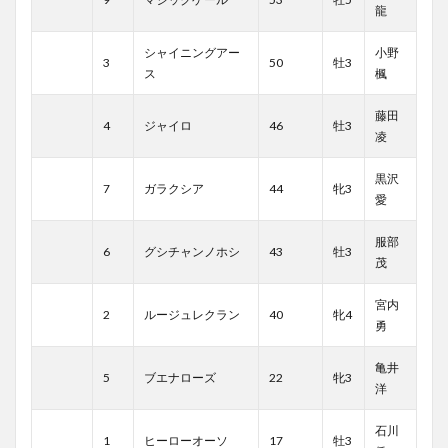
龍
シャイニングアー
小野
3
50
牡3
ス
楓
藤田
4
ジャイロ
46
牡3
凌
黒沢
7
ガラクシア
44
牝3
愛
服部
6
グシチャンノホシ
43
牡3
茂
宮内
2
ルージュレクラン
40
牝4
勇
亀井
5
ブエナローズ
22
牝3
洋
石川
1
ヒーローオーソ
17
牡3