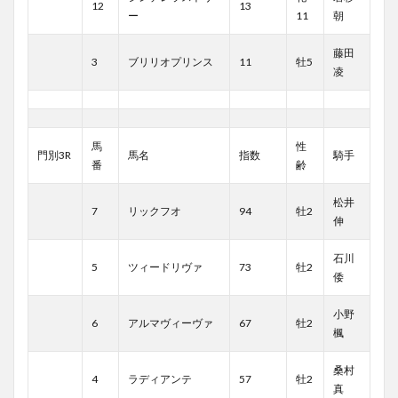
12
13
ー
11
朝
藤田
3
ブリリオプリンス
11
牡5
凌
馬
性
門別3R
馬名
指数
騎手
番
齢
松井
7
リックフオ
94
牡2
伸
石川
5
ツィードリヴァ
73
牡2
倭
小野
6
アルマヴィーヴァ
67
牡2
楓
桑村
4
ラディアンテ
57
牡2
真