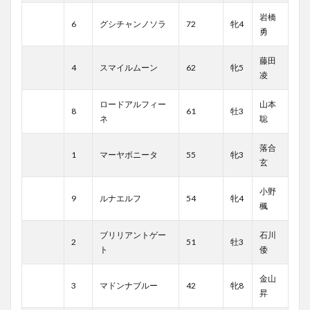
岩橋
6
グシチャンノソラ
72
牝4
勇
藤田
4
スマイルムーン
62
牝5
凌
ロードアルフィー
山本
8
61
牡3
ネ
聡
落合
1
マーヤボニータ
55
牝3
玄
小野
9
ルナエルフ
54
牝4
楓
ブリリアントゲー
石川
2
51
牡3
ト
倭
金山
3
マドンナブルー
42
牝8
昇