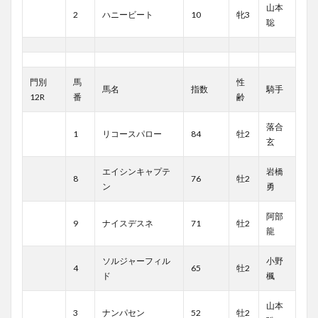
山本
2
ハニービート
10
牝3
聡
門別
馬
性
馬名
指数
騎手
12R
番
齢
落合
1
リコースパロー
84
牡2
玄
エイシンキャプテ
岩橋
8
76
牡2
ン
勇
阿部
9
ナイスデスネ
71
牡2
龍
ソルジャーフィル
小野
4
65
牡2
ド
楓
山本
3
ナンパセン
52
牡2