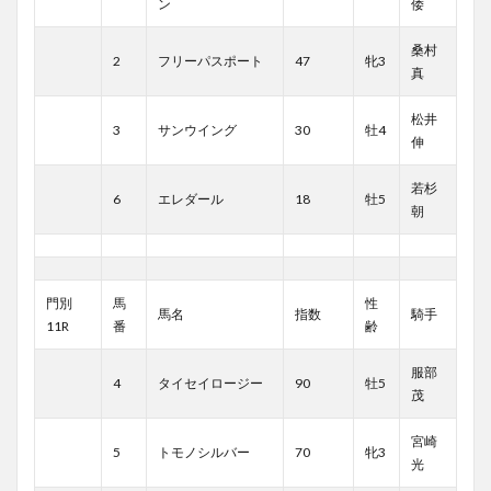
ン
倭
桑村
2
フリーパスポート
47
牝3
真
松井
3
サンウイング
30
牡4
伸
若杉
6
エレダール
18
牡5
朝
門別
馬
性
馬名
指数
騎手
11R
番
齢
服部
4
タイセイロージー
90
牡5
茂
宮崎
5
トモノシルバー
70
牝3
光