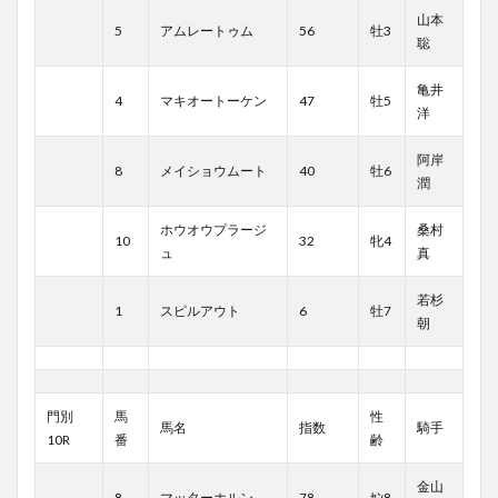
山本
5
アムレートゥム
56
牡3
聡
亀井
4
マキオートーケン
47
牡5
洋
阿岸
8
メイショウムート
40
牡6
潤
ホウオウプラージ
桑村
10
32
牝4
ュ
真
若杉
1
スピルアウト
6
牡7
朝
門別
馬
性
馬名
指数
騎手
10R
番
齢
金山
8
マッターホルン
78
ｾﾝ8