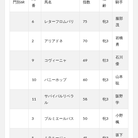
門別6R
馬名
指数
騎手
番
齢
服部
6
レターフロムパリ
75
牝3
茂
岩橋
2
アリアドネ
70
牝3
勇
石川
9
コヴィーニャ
69
牡3
倭
山本
10
バニーホップ
60
牝3
聡
サバイバルリベラ
阪野
11
58
牝3
ル
学
小野
3
プルミエールパス
50
牝3
楓
坂下
5
ミラルージュ
45
牝3