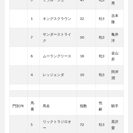
秀
吉本
1
キングスクラウン
32
牡3
隆
サンダーストライ
亀井
7
30
牝3
ク
洋
金山
8
ムーラングリース
18
牝3
昇
阿岸
4
レッジェンダ
10
牝3
潤
馬
性
門別7R
馬名
指数
騎手
番
齢
リックトラジロオ
黒沢
5
72
牡3
ー
愛