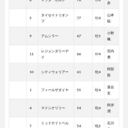
昇
タイセイトリオン
山本
5
77
ｾﾝ4
フ
聡
小野
9
アムンラー
67
牡3
楓
レジェンダリーデ
宮内
11
66
ｾﾝ4
イ
勇
阿部
10
シティウォリアー
61
牝4
龍
落合
1
フィールザダイヤ
55
牡4
玄
阿岸
4
マドンナリリー
54
牝4
潤
ミッドナイトベル
石川
7
54
牝3