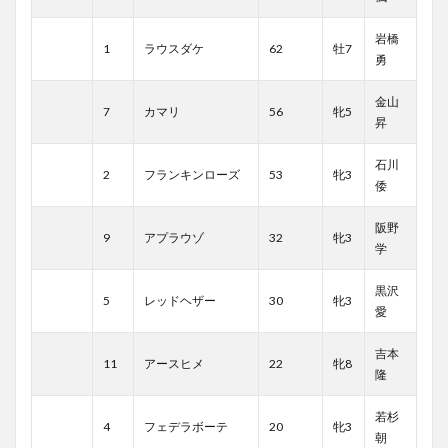
岩橋
1
ラウスダケ
62
牡7
勇
金山
7
カマリ
56
牝5
昇
石川
2
フランキンローズ
53
牝3
倭
阪野
9
アプラウゾ
32
牝3
学
黒沢
5
レッドヘザー
30
牝3
愛
吉本
11
アースヒメ
22
牝8
隆
若杉
4
フェデラボーテ
20
牝3
朝