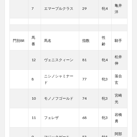
亀井
7
エマーブルクラス
29
牝4
洋
馬
性
門別8R
馬名
指数
騎手
番
齢
松井
12
ヴェニスクィーン
81
牝4
伸
ニシノシャミナー
落合
8
77
牝3
ド
玄
宮崎
10
モノノフゴールド
74
牝3
光
岩橋
11
フェレザ
68
牝3
勇
阿部
9
マジックゲール
53
牡5