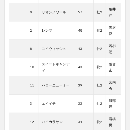
亀井
9
リオンノワール
57
牡2
洋
黒沢
2
レンマ
48
牝2
愛
若杉
8
ユイウィッシュ
43
牡2
朝
スイートキャンデ
落合
10
43
牝2
ィ
玄
宮内
11
ハローニューミー
39
牡2
勇
服部
3
エイイチ
33
牡2
茂
岩橋
12
ハイカラサン
31
牝2
勇