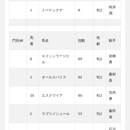
阿岸
1
トーケンナナ
8
牝2
潤
馬
性
門別4R
馬名
指数
騎手
番
齢
エイシンラージヒ
岩橋
8
89
牝2
ル
勇
桑村
1
オールスパイス
82
牝2
真
宮内
10
エスクワイア
80
牡2
勇
藤田
2
ラブリイシュール
55
牝2
凌
石川