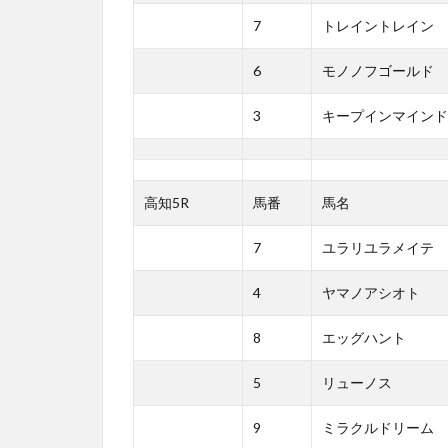
7
トレイントレイン
6
モノノフゴールド
3
キープインマインド
高知5R
馬番
馬名
7
ユラリユラメイテ
4
ヤマノアシオト
8
エッグハント
5
リューノス
9
ミラクルドリーム