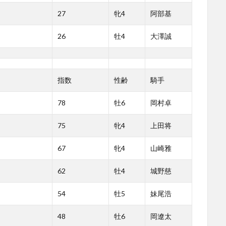
27
牝4
阿部基
26
牡4
大澤誠
指数
性齢
騎手
78
牡6
岡村卓
75
牝4
上田将
67
牝4
山崎雅
62
牡4
城野慈
54
牡5
妹尾浩
48
牡6
岡遼太