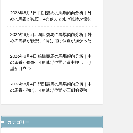
2026年8月5日 門別競馬の馬場傾向分析｜外
めの馬番が健闘、4角前方と逃げ維持が優勢
2026年8月5日 園田競馬の馬場傾向分析｜外
めの馬番が優勢、4角は逃げ位置が強かった
2026年8月4日 船橋競馬の馬場傾向分析｜中
の馬番が優勢、4角逃げ位置と道中押し上げ
型が目立つ
2026年8月4日 門別競馬の馬場傾向分析｜中
の馬番が強く、4角逃げ位置が圧倒的優勢
カテゴリー