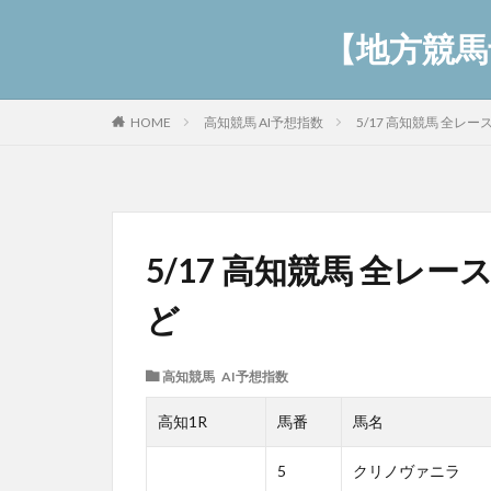
【地方競馬予
高知競馬 AI予想指数
5/17 高知競馬 全レ
HOME
5/17 高知競馬 全レ
ど
高知競馬 AI予想指数
高知1R
馬番
馬名
5
クリノヴァニラ