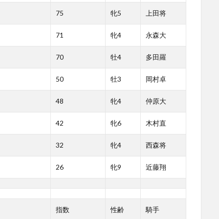
75
牝5
上田将
71
牝4
永森大
70
牡4
多田羅
50
牡3
岡村卓
48
牝4
仲原大
42
牝6
木村直
32
牝4
西森将
26
牝9
近藤翔
指数
性齢
騎手