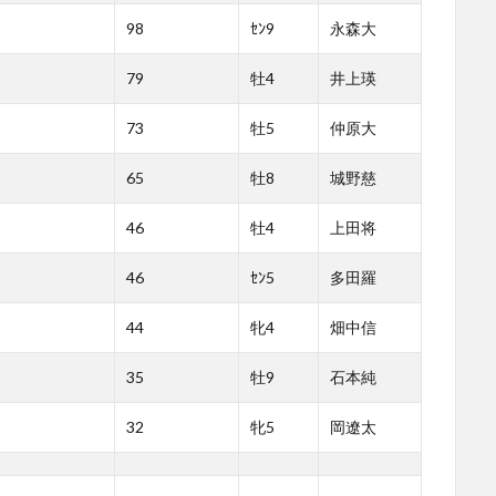
98
ｾﾝ9
永森大
79
牡4
井上瑛
73
牡5
仲原大
65
牡8
城野慈
46
牡4
上田将
46
ｾﾝ5
多田羅
44
牝4
畑中信
35
牡9
石本純
32
牝5
岡遼太