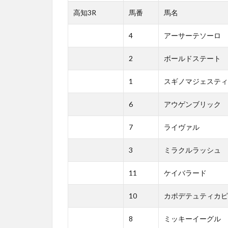
高知3R
馬番
馬名
4
アーサーテソーロ
2
ボールドステート
1
スギノマジェスティ
6
アウゲンブリック
7
ライヴァル
3
ミラクルラッシュ
11
ケイバラード
10
カポデテュティカピ
8
ミッキーイーグル