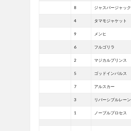
8
ジャスパージャック
4
タマモジャケット
9
メンヒ
6
フルゴリラ
2
マジカルプリンス
5
ゴッドインパルス
7
アルスカー
3
リバーシブルレーン
1
ノーブルプロセス