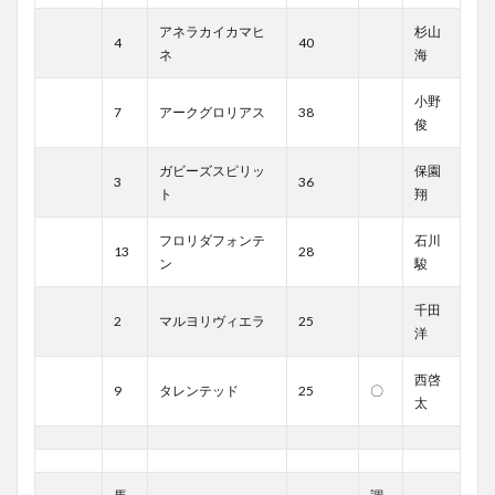
アネラカイカマヒ
杉山
4
40
ネ
海
小野
7
アークグロリアス
38
俊
ガビーズスピリッ
保園
3
36
ト
翔
フロリダフォンテ
石川
13
28
ン
駿
千田
2
マルヨリヴィエラ
25
洋
西啓
9
タレンテッド
25
〇
太