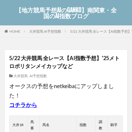
【地方競馬予想AIのGANKO】南関東・全
国のAI指数ブログ
大井競馬 AI予想指数
5/22 大井競馬 全レース【AI指数予
HOME
5/22 大井競馬 全レース【AI指数予想】’25メト
ロポリタンメイカップなど
大井競馬 AI予想指数
オークスの予想をnetkeibaにアップしまし
た！
コチラから
馬
調
大井1R
馬名
指数
騎手
番
教