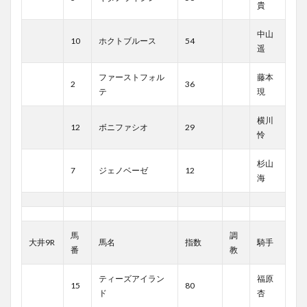
貴
中山
10
ホクトブルース
54
遥
ファーストフォル
藤本
2
36
テ
現
横川
12
ボニファシオ
29
怜
杉山
7
ジェノベーゼ
12
海
馬
調
大井9R
馬名
指数
騎手
番
教
ティーズアイラン
福原
15
80
ド
杏