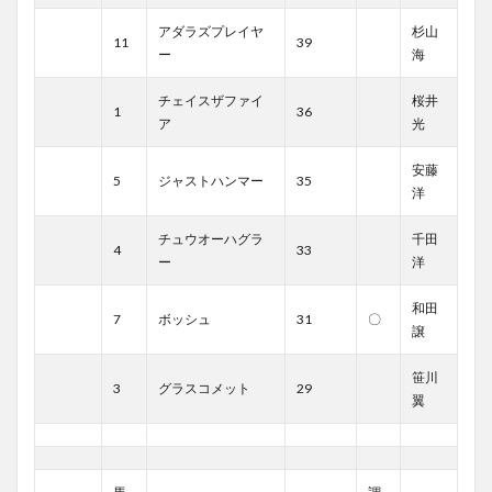
アダラズプレイヤ
杉山
11
39
ー
海
チェイスザファイ
桜井
1
36
ア
光
安藤
5
ジャストハンマー
35
洋
チュウオーハグラ
千田
4
33
ー
洋
和田
7
ボッシュ
31
〇
譲
笹川
3
グラスコメット
29
翼