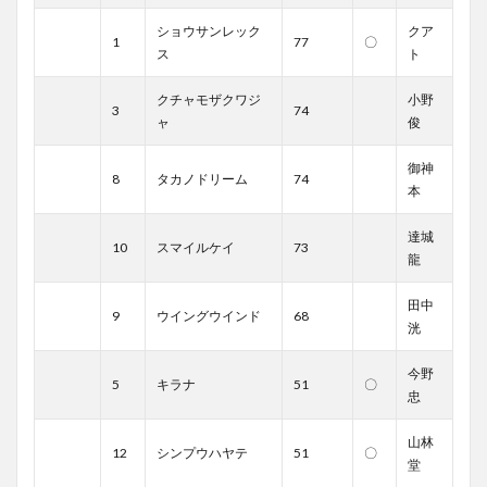
ショウサンレック
クア
1
77
〇
ス
ト
クチャモザクワジ
小野
3
74
ャ
俊
御神
8
タカノドリーム
74
本
達城
10
スマイルケイ
73
龍
田中
9
ウイングウインド
68
洸
今野
5
キラナ
51
〇
忠
山林
12
シンプウハヤテ
51
〇
堂