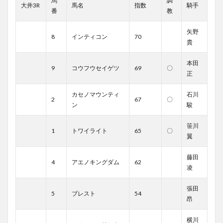
馬
調
大井3R
馬名
指数
騎手
番
教
矢野
8
インティコン
70
貴
本田
9
コウフウセイゲツ
69
〇
正
カセノマウンティ
石川
2
67
〇
ン
駿
笹川
1
トワイライト
65
〇
翼
藤田
4
アエノキングダム
62
凌
張田
5
ブレスト
54
昂
横川