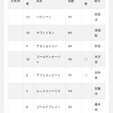
大井2R
馬名
指数
騎手
番
教
菅原
11
バクシーシ
91
涼
達城
10
キワミイモン
80
龍
5
アタミセイコー
69
所蛍
ゴールデンオージ
木沢
12
58
〇
ャ
奨
吉井
6
アフリカンビート
55
〇
章
安藤
1
ルックスソーリス
54
洋
藤本
8
ゴールドブレイン
50
現