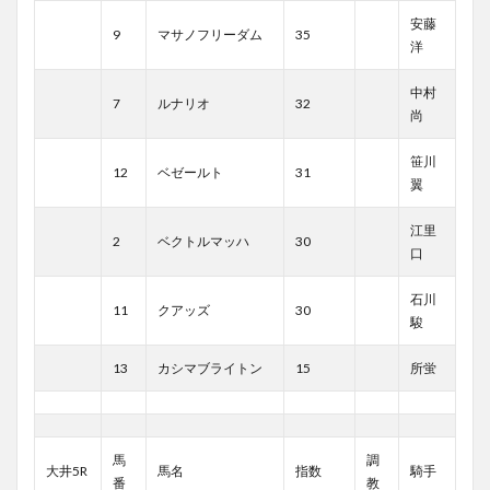
安藤
9
マサノフリーダム
35
洋
中村
7
ルナリオ
32
尚
笹川
12
ベゼールト
31
翼
江里
2
ベクトルマッハ
30
口
石川
11
クアッズ
30
駿
13
カシマブライトン
15
所蛍
馬
調
大井5R
馬名
指数
騎手
番
教