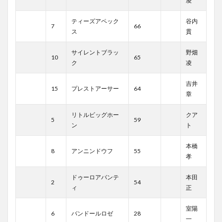
凌
ティーズアペック
谷内
7
66
ス
貫
サイレントブラッ
野畑
10
65
ク
凌
吉井
15
プレストアーサー
64
章
リトルビッグホー
クア
5
59
ン
ト
本橋
8
アンニンドウフ
55
孝
ドゥーロアバンテ
本田
2
54
ィ
正
室陽
6
バンドールロゼ
28
一