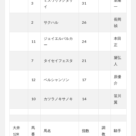
ミズワリヲクダサ
室陽
3
31
イ
一
長岡
2
サクハル
26
禎
ジェイエルバルカ
本田
11
24
ー
正
黛弘
7
タイセイフェスタ
21
人
原優
12
ベルシャンソン
17
介
笹川
10
カツラノキサノキ
14
翼
大井
馬
調
馬名
指数
騎手
12R
番
教