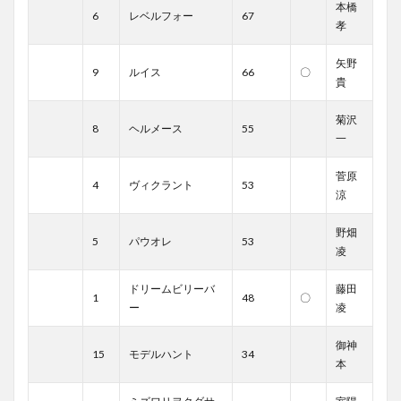
本橋
6
レベルフォー
67
孝
矢野
9
ルイス
66
〇
貴
菊沢
8
ヘルメース
55
一
菅原
4
ヴィクラント
53
涼
野畑
5
パウオレ
53
凌
ドリームビリーバ
藤田
1
48
〇
ー
凌
御神
15
モデルハント
34
本