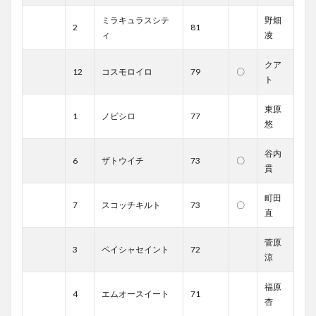
ミラキュラスシテ
野畑
2
81
ィ
凌
クア
12
コスモロイロ
79
〇
ト
東原
1
ノビシロ
77
悠
谷内
6
ザトウイチ
73
〇
貫
町田
7
スコッチキルト
73
〇
直
菅原
3
ペイシャセイント
72
涼
福原
4
エムオースイート
71
杏