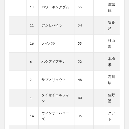
達城
13
パワーキングダム
55
龍
安藤
11
アシセバイラ
54
洋
杉山
16
ノイバラ
53
海
本橋
6
ハクアイアテナ
52
孝
石川
2
サブノリョウマ
48
駿
タイセイエルフィ
佐野
1
40
ン
遥
ウィンザーバロー
クア
14
35
ズ
ト