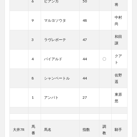
6
ビアンカ
50
将
中村
9
マルヨソウタ
48
尚
和田
3
ラヴレボーテ
47
譲
クア
4
バイアルド
44
〇
ト
佐野
8
シャンペートル
44
遥
東原
1
アンパト
27
悠
馬
調
大井7R
馬名
指数
騎手
番
教