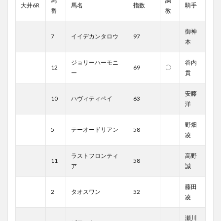
馬
調
大井6R
馬名
指数
騎手
番
教
御神
7
イイデカンタロウ
97
本
ジョリーハーモニ
谷内
12
69
〇
ー
貫
安藤
10
ハヴィティペイ
63
洋
野畑
5
テーオードリアン
58
凌
ラストフロンティ
高野
11
58
ア
誠
藤田
2
タオスワン
52
凌
瀬川