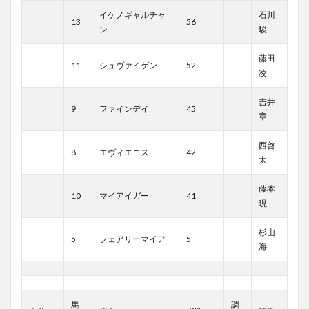
イケノギャルチャ
石川
13
56
ン
駿
藤田
11
シュヴァイゲン
52
凌
吉井
9
ファインデイ
45
章
西啓
8
エヴィエニス
42
太
藤本
10
マイアイガー
41
現
杉山
5
フェアリーマイア
5
海
馬
調