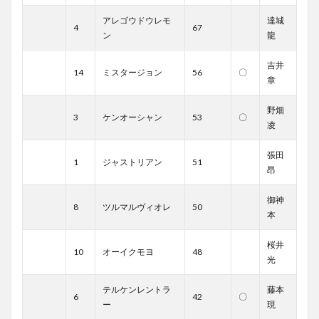
アレゴウドウレモ
達城
4
67
ン
龍
吉井
14
ミスタージョン
56
〇
章
野畑
3
ケンオーシャン
53
〇
凌
張田
1
ジャストリアン
51
昂
御神
8
ツルマルヴィオレ
50
本
桜井
10
オーイクモヨ
48
光
テルケンレントラ
藤本
6
42
〇
ー
現