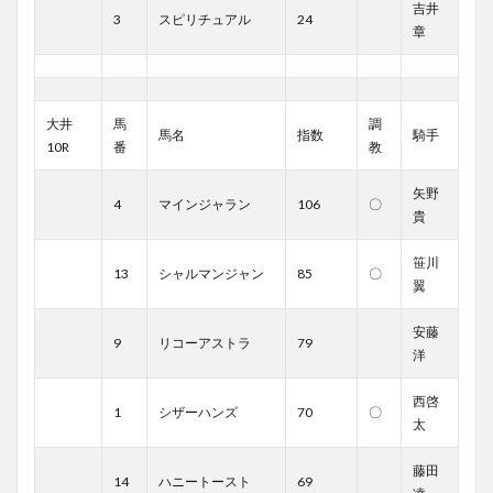
吉井
3
スピリチュアル
24
章
大井
馬
調
馬名
指数
騎手
10R
番
教
矢野
4
マインジャラン
106
〇
貴
笹川
13
シャルマンジャン
85
〇
翼
安藤
9
リコーアストラ
79
洋
西啓
1
シザーハンズ
70
〇
太
藤田
14
ハニートースト
69