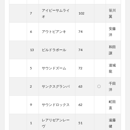
アイビーサムライ
笹川
7
102
オ
翼
安藤
6
アウトビアンキ
74
洋
和田
13
ビルドラポール
74
譲
達城
5
サウンドズーム
72
龍
千田
2
サンクスグランパ
63
〇
洋
町田
9
サウンドロックス
62
直
レアリゼアンレー
遠藤
1
51
ヴ
健