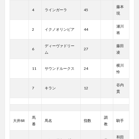
藤本
4
ラインガーラ
45
現
瀬川
2
イクノオリンピア
44
将
ディーヴァドリー
藤田
6
27
ム
凌
横川
11
サウンドルークス
24
怜
谷内
7
キラン
12
貫
馬
調
大井8R
馬名
指数
騎手
番
教
和田