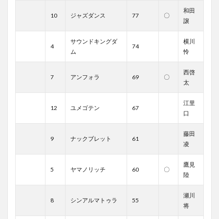
和田
10
ジャズダンス
77
〇
譲
サウンドキングダ
横川
4
74
ム
怜
西啓
7
アンフォラ
69
〇
太
江里
12
ユメゴテン
67
口
藤田
9
ナックブレット
61
凌
鷹見
5
ヤマノリッチ
60
〇
陸
瀬川
8
シンアルマトゥラ
55
将