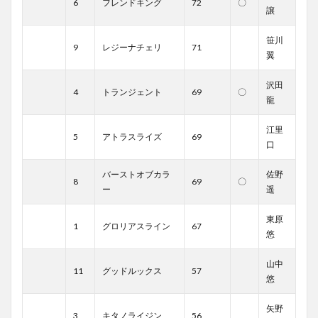
6
フレンドキング
72
〇
譲
笹川
9
レジーナチェリ
71
翼
沢田
4
トランジェント
69
〇
龍
江里
5
アトラスライズ
69
口
バーストオブカラ
佐野
8
69
〇
ー
遥
東原
1
グロリアスライン
67
悠
山中
11
グッドルックス
57
悠
矢野
3
キタノライジン
56