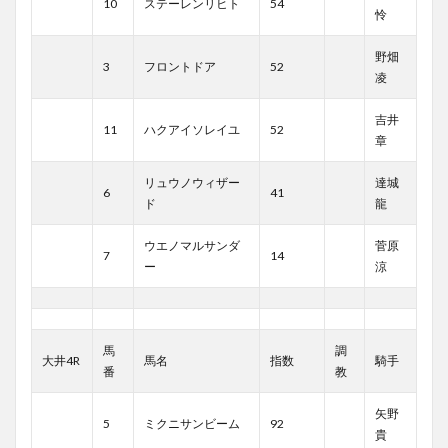
10
ステーレンリヒト
54
怜
野畑
3
フロントドア
52
凌
吉井
11
ハクアイソレイユ
52
章
リュウノウィザー
達城
6
41
ド
龍
ウエノマルサンダ
菅原
7
14
ー
涼
馬
調
大井4R
馬名
指数
騎手
番
教
矢野
5
ミクニサンビーム
92
貴