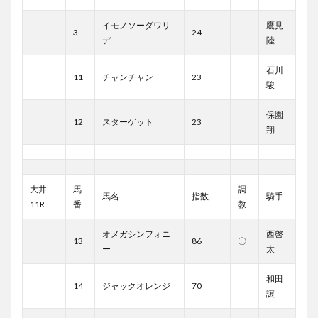
イモノソーダワリ
鷹見
3
24
デ
陸
石川
11
チャンチャン
23
駿
保園
12
スターゲット
23
翔
大井
馬
調
馬名
指数
騎手
11R
番
教
オメガシンフォニ
西啓
13
86
〇
ー
太
和田
14
ジャックオレンジ
70
譲