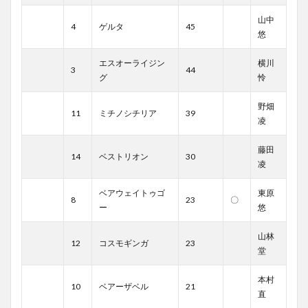
山中
4
ゲルタ
45
悠
エスオーライジン
横川
3
44
グ
怜
野畑
11
ミチノシチリア
39
凌
藤田
14
ベストリオン
30
凌
ベアウェイトゥゴ
東原
8
23
〇
ー
悠
山林
12
コスモギンガ
23
堂
本村
10
ベアーザベル
21
直