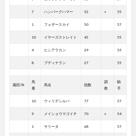
7
ハンバーグハマー
52
○
55
1
フェザースカイ
50
57
10
イヤーズストレイト
45
55
4
ヒシアラカン
29
53
8
ブディナラン
27
55
馬
調
騎
園田7R
馬名
指数
番
教
手
10
ウィリデシルバ
77
57
9
メイショウマゴイチ
70
○
54
1
サリータ
68
57