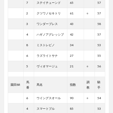
7
ステイチューンド
65
57
2
クツワノセキトリ
61
○
57
3
ワンダーブレス
43
58
4
ハギノアグレッシブ
42
57
8
ミストレビノ
34
53
6
ラズライトサナ
27
55
5
ヴィオマージュ
21
○
56
馬
調
騎
園田8R
馬名
指数
番
教
手
6
ウイングスオール
90
○
54
4
スマートブル
85
53