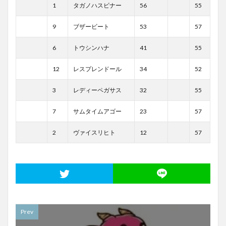
1
タガノハスビナー
56
55
9
ブザービート
53
57
6
トウシンハナ
41
55
12
レスプレンドール
34
52
3
レディーペガサス
32
55
7
サムタイムアゴー
23
57
2
ヴァイスリヒト
12
57
Prev