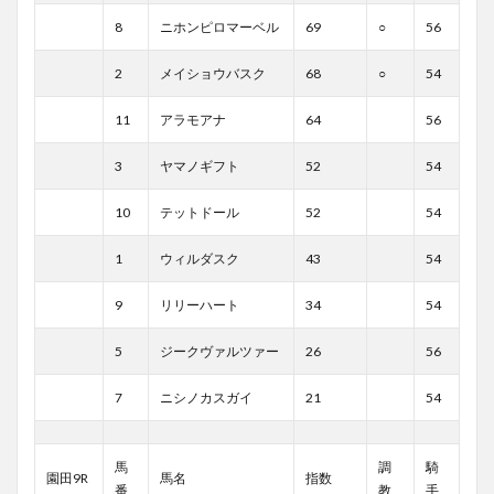
8
ニホンピロマーベル
69
○
56
2
メイショウバスク
68
○
54
11
アラモアナ
64
56
3
ヤマノギフト
52
54
10
テットドール
52
54
1
ウィルダスク
43
54
9
リリーハート
34
54
5
ジークヴァルツァー
26
56
7
ニシノカスガイ
21
54
馬
調
騎
園田9R
馬名
指数
番
教
手