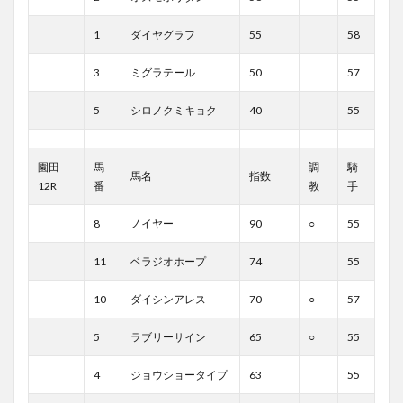
1
ダイヤグラフ
55
58
3
ミグラテール
50
57
5
シロノクミキョク
40
55
園田
馬
調
騎
馬名
指数
12R
番
教
手
8
ノイヤー
90
○
55
11
ベラジオホープ
74
55
10
ダイシンアレス
70
○
57
5
ラブリーサイン
65
○
55
4
ジョウショータイプ
63
55