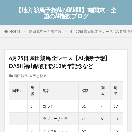
【地方競馬予想AIのGANKO】南関東・全
国のAI指数ブログ
園田競馬 AI予想指数
6月25日 園田競馬 全レース【AI指数
HOME
6月25日 園田競馬 全レース【AI指数予想】
DASH福山駅前開設12周年記念など
園田競馬 AI予想指数
馬
調
騎
園田1R
馬名
指数
番
教
手
5
ゴルド
81
○
57
11
ラブユーサクラ
73
○
55
7
ナリタサフラン
69
55