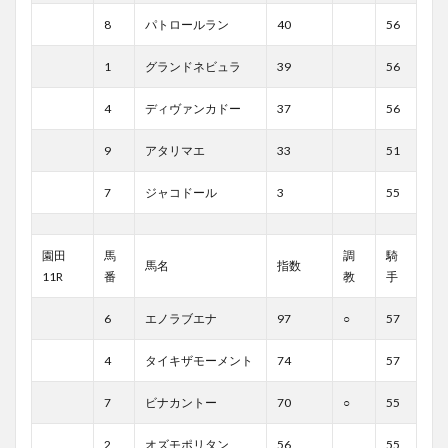
8
パトロールラン
40
56
1
グランドネビュラ
39
56
4
ディヴァンカドー
37
56
9
アタリマエ
33
51
7
ジャコドール
3
55
園田
馬
調
騎
馬名
指数
11R
番
教
手
6
エノラブエナ
97
○
57
4
タイキザモーメント
74
57
7
ビナカントー
70
○
55
2
オズモポリタン
56
55