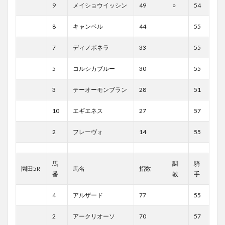
9
メイショウイッシン
49
○
54
8
キャンベル
44
55
7
ディノポネラ
33
55
5
コルシカブルー
30
55
3
テーオーモンブラン
28
51
10
エギエネス
27
57
2
フレーヴォ
14
55
馬
調
騎
園田5R
馬名
指数
番
教
手
4
アルザード
77
55
2
アークリオーソ
70
57