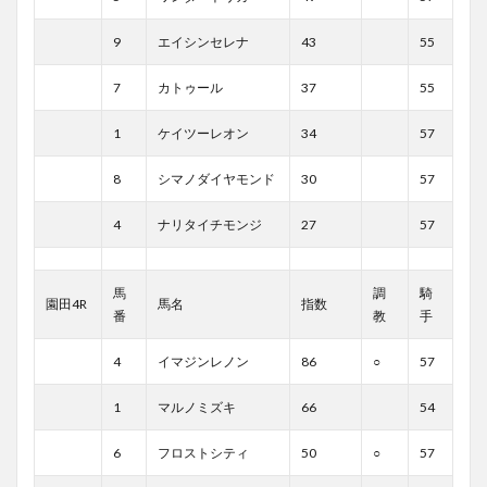
9
エイシンセレナ
43
55
7
カトゥール
37
55
1
ケイツーレオン
34
57
8
シマノダイヤモンド
30
57
4
ナリタイチモンジ
27
57
馬
調
騎
園田4R
馬名
指数
番
教
手
4
イマジンレノン
86
○
57
1
マルノミズキ
66
54
6
フロストシティ
50
○
57