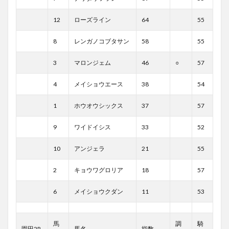
12
ローズライン
64
55
8
レンガノコブタサン
58
55
3
マロンジェム
46
○
57
4
メイショウエース
38
54
1
ホウオウシックス
37
57
9
ワイドイシス
33
52
10
アンジェラ
21
55
2
キョウワグロリア
18
57
6
メイショウクダン
11
53
馬
調
騎
園田2R
馬名
指数