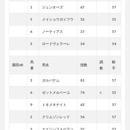
1
ジュンオーズ
67
57
5
メイショウガイフウ
52
55
6
ノーティアス
37
57
3
ロードヴォラーレ
34
54
馬
調
騎
園田6R
馬名
指数
番
教
手
3
ガルバナム
81
57
6
ゼットメルベーユ
74
○
55
9
トキメキナイト
63
57
2
クリムゾンレッド
56
57
5
エイシンフォーラン
52
57