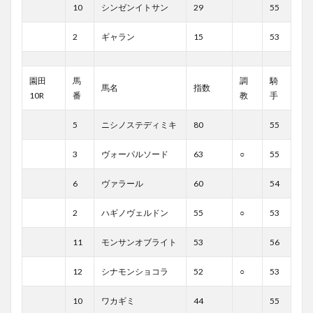
10
シンゼンイトサン
29
55
2
ギャラン
15
53
園田
馬
調
騎
馬名
指数
10R
番
教
手
5
ニシノステディミキ
80
55
3
ヴォーパルソード
63
○
55
6
ヴァラール
60
54
2
ハギノヴェルドン
55
○
53
11
モンサンオブライト
53
56
12
シナモンショコラ
52
○
53
10
ワカギミ
44
55