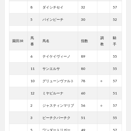
8
ダイシチセイ
32
57
5
パインピーチ
30
52
馬
調
騎
園田3R
馬名
指数
番
教
手
6
テイケイヴィーノ
89
55
11
サンエルサ
80
55
10
グリューンヴァルト
78
○
57
12
ミヤビルーナ
60
51
2
ジャスティンマリブ
56
○
57
3
ピーチクパーチク
51
55
5
ワンダートリガー
49
57