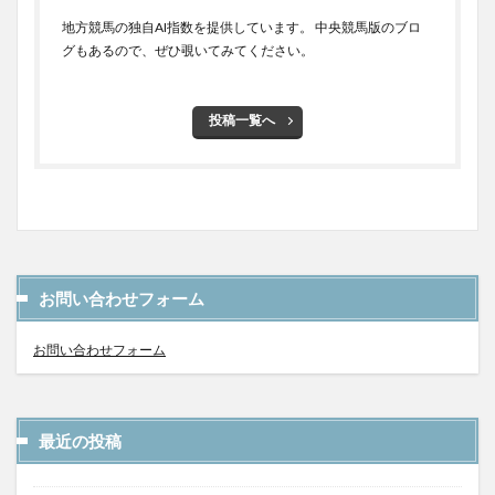
地方競馬の独自AI指数を提供しています。 中央競馬版のブロ
グもあるので、ぜひ覗いてみてください。
投稿一覧へ
お問い合わせフォーム
お問い合わせフォーム
最近の投稿