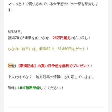
マルっと！で提供されている全予想の中の一部を紹介しま
す。
8月28日。
新潟7Rで3連単を的中させ、
28万円超え
の払い戻し！
ちなみに前日には、新潟5Rで、53,350円をゲット！
9/4
は
【新潟記念】の買い目予想を無料でプレゼント
！
中央だけでなく、地方競馬の情報にも対応しています。
気軽に
LINE無料登録
してください！