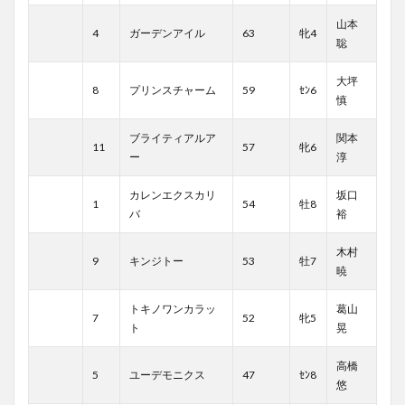
山本
4
ガーデンアイル
63
牝4
聡
大坪
8
プリンスチャーム
59
ｾﾝ6
慎
ブライティアルア
関本
11
57
牝6
ー
淳
カレンエクスカリ
坂口
1
54
牡8
バ
裕
木村
9
キンジトー
53
牡7
暁
トキノワンカラッ
葛山
7
52
牝5
ト
晃
高橋
5
ユーデモニクス
47
ｾﾝ8
悠