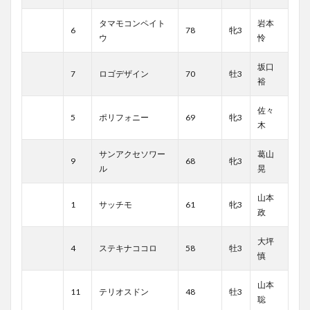
タマモコンペイト
岩本
6
78
牝3
ウ
怜
坂口
7
ロゴデザイン
70
牡3
裕
佐々
5
ポリフォニー
69
牝3
木
サンアクセソワー
葛山
9
68
牝3
ル
晃
山本
1
サッチモ
61
牝3
政
大坪
4
ステキナココロ
58
牡3
慎
山本
11
テリオスドン
48
牡3
聡