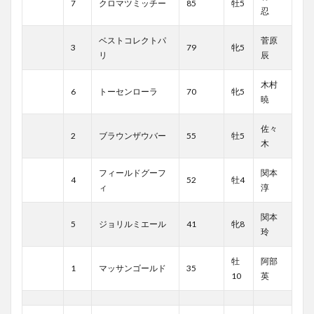
7
クロマツミッチー
85
牡5
忍
ベストコレクトパ
菅原
3
79
牝5
リ
辰
木村
6
トーセンローラ
70
牝5
暁
佐々
2
ブラウンザウバー
55
牡5
木
フィールドグーフ
関本
4
52
牡4
ィ
淳
関本
5
ジョリルミエール
41
牝8
玲
牡
阿部
1
マッサンゴールド
35
10
英