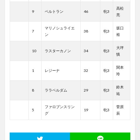
高松
9
ペルトラン
46
牝3
亮
マリノシュライエ
坂口
7
38
牝3
ン
裕
大坪
10
ラスターカノン
34
牝3
慎
関本
1
レジーナ
32
牝3
玲
鈴木
8
ララベルダム
29
牝3
祐
ファロブンスリン
菅原
5
19
牝3
グ
辰