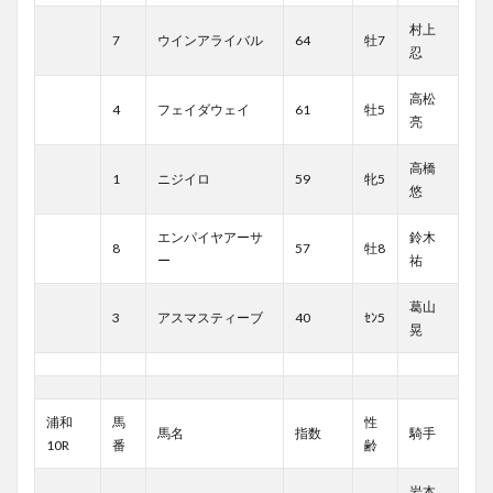
村上
7
ウインアライバル
64
牡7
忍
高松
4
フェイダウェイ
61
牡5
亮
高橋
1
ニジイロ
59
牝5
悠
エンパイヤアーサ
鈴木
8
57
牡8
ー
祐
葛山
3
アスマスティーブ
40
ｾﾝ5
晃
浦和
馬
性
馬名
指数
騎手
10R
番
齢
岩本