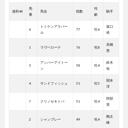
馬
性
浦和4R
馬名
指数
騎手
番
齢
トミケンアラバー
坂口
6
77
牡6
ル
裕
高橋
1
ラヴベローナ
76
牝8
悠
アンバーアイトー
鈴木
3
58
牡4
ン
祐
関本
4
サンドフィッシュ
51
牡5
淳
阿部
7
クリノセキトバ
51
牡4
英
陶文
2
シャンブレー
49
牝4
峰