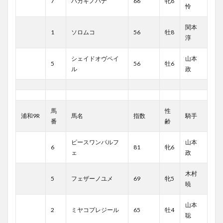
7
ハガキノハナ
66
牝8
怜
関本
1
ソロムコ
56
牡8
淳
シェイドオヴペイ
山本
5
56
牡6
ル
政
馬
性
浦和9R
馬名
指数
騎手
番
齢
ピースワンパルフ
山本
6
81
牝6
ェ
政
木村
5
フェザーノユメ
69
牝5
暁
山本
2
ミヤコプレジール
65
牡4
聡