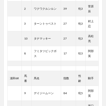
菅原
2
ワクワクルンルン
39
牝3
辰
村上
3
ターントゥベスト
27
牝3
忍
高松
10
タナマッキー
27
牝3
亮
フミタツビックボ
阿部
8
17
牡3
ス
英
馬
性
浦和6R
馬名
指数
騎手
番
齢
阿部
9
デイジームーン
84
牝5
英
坂口