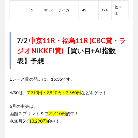
佐々
5
ホワイトライガー
45
ｾﾝ4
木
7/2
中京11R・福島11R (CBC賞・ラ
ジオNIKKEI賞)
【買い目+AI指数
表】予想
1レース目の発走は、
15:35
です。
6/30は、
7,910円・2,940円・2,560円
などをゲット！
6月の中央は、
函館スプリントＳで
21,410円
的中！
水無月Sで
13,290円
的中！