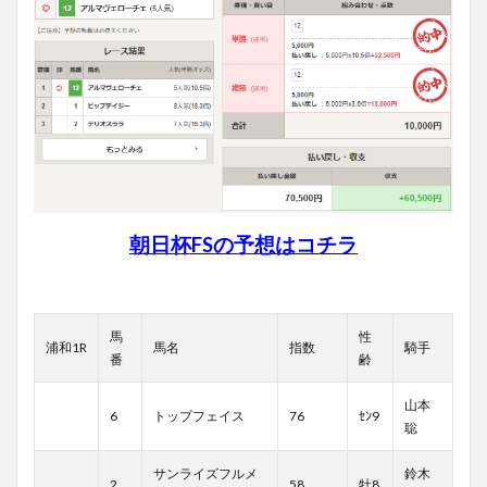
朝日杯FSの予想は
コ
チラ
馬
性
浦和1R
馬名
指数
騎手
番
齢
山本
6
トップフェイス
76
ｾﾝ9
聡
サンライズフルメ
鈴木
2
58
牡8