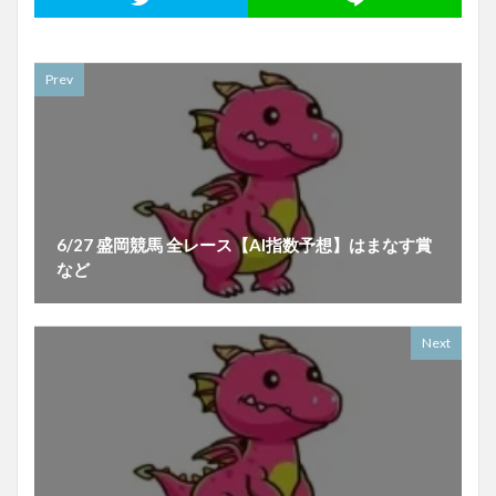
Prev
6/27 盛岡競馬 全レース【AI指数予想】はまなす賞
など
Next