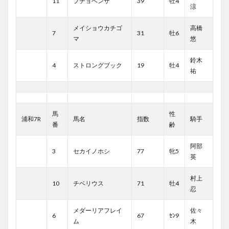
11
プチョヘンザ
39
牡4
涼
メイショウカチゴ
高橋
7
31
牡6
マ
悠
鈴木
4
ストロングブック
19
牡4
祐
馬
性
浦和7R
馬名
指数
騎手
番
齢
阿部
3
セカイノホシ
77
牝5
英
村上
10
チベリウス
71
牡4
忍
メダーリアフレイ
佐々
6
67
ｾﾝ9
ム
木