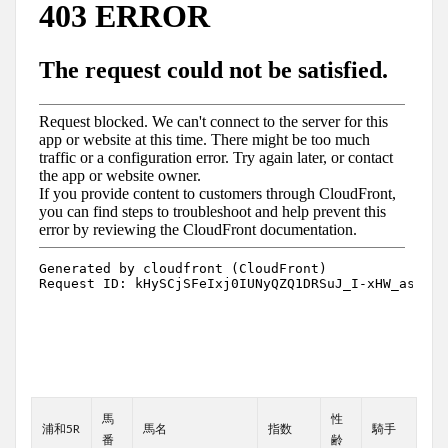
馬
性
浦和5R
馬名
指数
騎手
番
齢