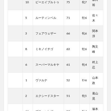
10
ビーエイブルトゥ
75
牝7
裕
佐々
5
ルーティンベル
71
牡6
木
関本
3
フェアウェザー
66
牝6
淳
陶文
8
ミキノイチゴ
63
牡6
峰
村上
6
スーパーマルキヤ
61
牝4
忍
山本
1
ヴァルナ
52
ｾﾝ6
政
葛山
2
エクシードスター
51
牝5
晃
塚本