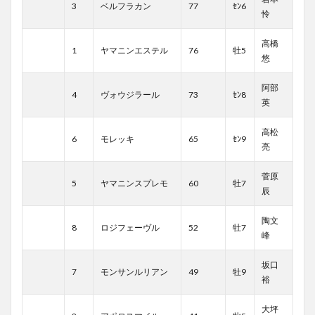
3
ベルフラカン
77
ｾﾝ6
怜
高橋
1
ヤマニンエステル
76
牡5
悠
阿部
4
ヴォウジラール
73
ｾﾝ8
英
高松
6
モレッキ
65
ｾﾝ9
亮
菅原
5
ヤマニンスプレモ
60
牡7
辰
陶文
8
ロジフェーヴル
52
牡7
峰
坂口
7
モンサンルリアン
49
牡9
裕
大坪