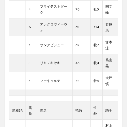
ブライテストダー
陶文
4
70
牡5
ク
峰
アレグロヴィーヴ
菅原
6
63
ｾﾝ4
ォ
辰
塚本
1
サンクビジュー
62
牝7
涼
葛山
3
リキノキセキ
46
牝4
晃
大坪
5
ファキュルテ
42
牡5
慎
馬
性
浦和3R
馬名
指数
騎手
番
齢
村上