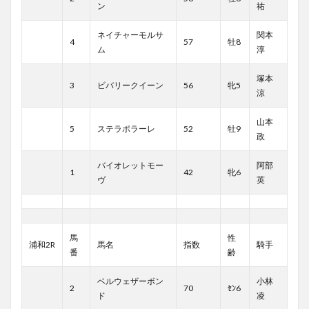
ン
祐
ネイチャーモルサ
関本
4
57
牡8
ム
淳
塚本
3
ビバリークイーン
56
牝5
涼
山本
5
ステラポラーレ
52
牡9
政
バイオレットモー
阿部
1
42
牝6
ヴ
英
馬
性
浦和2R
馬名
指数
騎手
番
齢
ベルウェザーボン
小林
2
70
ｾﾝ6
ド
凌