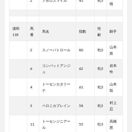
2
アポロスマイル
41
牝5
慎
浦和
馬
性
馬名
指数
騎手
11R
番
齢
山本
2
スノーパトロール
80
牝3
政
コンバットアンジ
岩本
6
62
牝3
ュ
怜
トーセンカタリー
山本
4
61
牝3
ナ
聡
村上
3
ベロニカブレイン
58
牝3
忍
トーセンジニアー
高橋
11
55
牡3
ル
悠