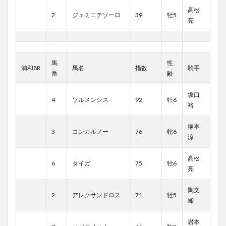
高松
2
ジェミニテソーロ
39
牡5
亮
馬
性
浦和8R
馬名
指数
騎手
番
齢
坂口
4
ソルメンシス
92
牡6
裕
塚本
3
コンカルノー
76
牝6
涼
高松
6
タイガ
75
牡6
亮
陶文
2
アレクサンドロス
71
牡5
峰
岩本