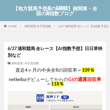
【地方競馬予想AIのGANKO】南関東・全
国のAI指数ブログ
浦和競馬 AI予想指数
6/27 浦和競馬 全レース【AI指数予
HOME
6/27 浦和競馬 全レース【AI指数予想】日日草特
別など
浦和競馬 AI予想指数
直近4ヶ月の中央全Rの回収率＝
109％
netkeibaデビューしてからの
GIの
通算
回収率
＝
118％