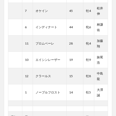
松井
7
オケイン
45
牡4
伸
林謙
6
インディナート
44
牝6
佑
加藤
11
ブロムベーレ
28
牝4
翔
妹尾
10
エイシンレーザー
19
牡9
浩
中島
12
クラールス
15
牡8
龍
大澤
1
ノーブルフロスト
14
牡5
誠