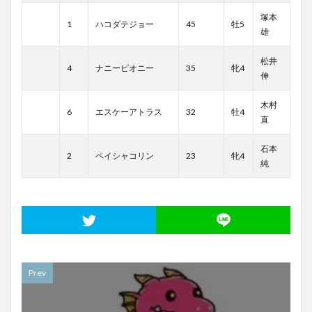
塚本
1
ハコダテジョー
45
牡5
雄
松井
4
ナニーピオニー
35
牝4
伸
木村
6
エスケーアトラス
32
牡4
直
石本
2
ペイシャコリン
23
牝4
純
Prev