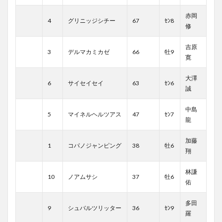
赤岡
4
グリニッジシチー
67
ｾﾝ8
修
吉原
3
デルマカミカゼ
66
牡9
寛
大澤
6
サイセイセイ
63
ｾﾝ6
誠
中島
5
マイネルヘルツアス
47
ｾﾝ7
龍
加藤
1
コパノジャンピング
38
牡6
翔
林謙
10
ノアムサシ
37
牡6
佑
多田
9
シュバルツリッター
36
ｾﾝ9
羅