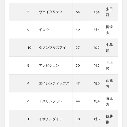
多田
2
ヴァイタリティ
64
牝4
羅
岡遼
9
ギロウ
59
牡4
太
中島
10
ダノンブルズアイ
57
ｾﾝ5
龍
井上
8
アンビション
50
牡5
瑛
西森
4
エイシンティップス
47
牡6
将
佐原
6
ミスサンフラワー
44
牝4
秀
嬉勝
1
イサチルダイチ
30
牡8
則