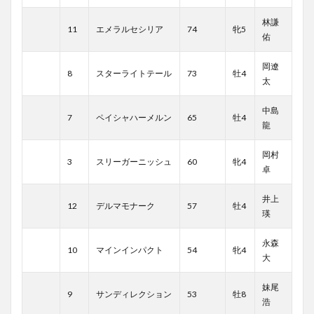
林謙
11
エメラルセシリア
74
牝5
佑
岡遼
8
スターライトテール
73
牡4
太
中島
7
ペイシャハーメルン
65
牡4
龍
岡村
3
スリーガーニッシュ
60
牝4
卓
井上
12
デルマモナーク
57
牡4
瑛
永森
10
マインインパクト
54
牝4
大
妹尾
9
サンディレクション
53
牡8
浩