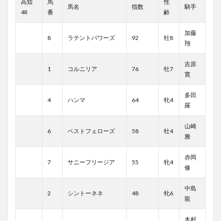
高知
馬
性
馬名
指数
騎手
4R
番
齢
加藤
8
ラテントパワーズ
92
牡8
翔
吉原
1
コルニリア
76
牡7
寛
多田
4
ハンマ
64
牝4
羅
山崎
6
ベストフェローズ
58
牡4
雅
赤岡
7
サニーフリージア
55
牝4
修
中島
2
シントーネネ
48
牝6
龍
木村