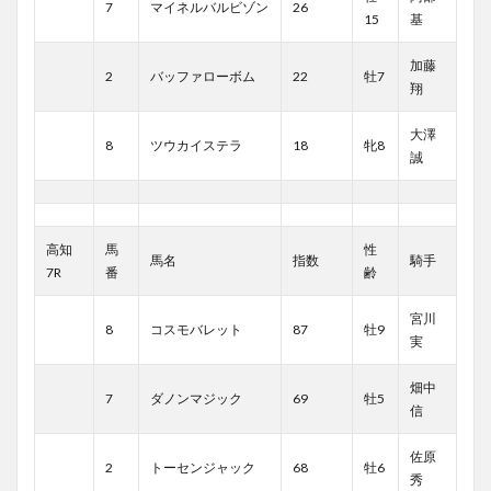
7
マイネルバルビゾン
26
15
基
加藤
2
バッファローボム
22
牡7
翔
大澤
8
ツウカイステラ
18
牝8
誠
高知
馬
性
馬名
指数
騎手
7R
番
齢
宮川
8
コスモバレット
87
牡9
実
畑中
7
ダノンマジック
69
牡5
信
佐原
2
トーセンジャック
68
牡6
秀