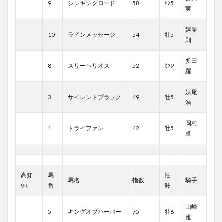
9
シンギングロード
58
ｾﾝ5
実
嬉勝
10
ラインメッセージ
54
牡5
則
多田
8
スリーヘリオス
52
ｾﾝ9
羅
妹尾
3
サイレントブラック
49
牡5
浩
岡村
1
トライファン
42
牡5
卓
高知
馬
性
馬名
指数
騎手
9R
番
齢
山崎
5
キングオブハーバー
75
牡6
雅