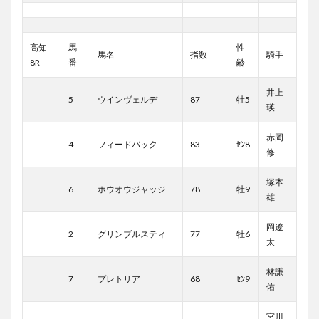
高知
馬
性
馬名
指数
騎手
8R
番
齢
井上
5
ウインヴェルデ
87
牡5
瑛
赤岡
4
フィードバック
83
ｾﾝ8
修
塚本
6
ホウオウジャッジ
78
牡9
雄
岡遼
2
グリンブルスティ
77
牡6
太
林謙
7
プレトリア
68
ｾﾝ9
佑
宮川