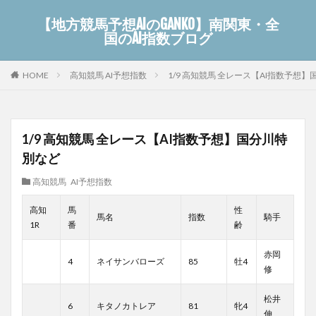
【地方競馬予想AIのGANKO】南関東・全
国のAI指数ブログ
高知競馬 AI予想指数
1/9 高知競馬 全レース【AI指数予想
HOME
1/9 高知競馬 全レース【AI指数予想】国分川特
別など
高知競馬 AI予想指数
高知
馬
性
馬名
指数
騎手
1R
番
齢
赤岡
4
ネイサンバローズ
85
牡4
修
松井
6
キタノカトレア
81
牝4
伸