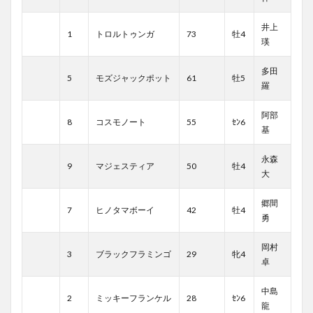
井上
1
トロルトゥンガ
73
牡4
瑛
多田
5
モズジャックポット
61
牡5
羅
阿部
8
コスモノート
55
ｾﾝ6
基
永森
9
マジェスティア
50
牡4
大
郷間
7
ヒノタマボーイ
42
牡4
勇
岡村
3
ブラックフラミンゴ
29
牝4
卓
中島
2
ミッキーフランケル
28
ｾﾝ6
龍