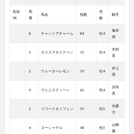
高知
馬
性
馬名
指数
騎手
3R
番
齢
塚本
8
チャントアチャーム
84
牡4
雄
木村
5
カリスマタイクーン
72
牡4
直
井上
2
ウォーターレモン
70
牡4
瑛
浜尚
9
ヴェニスクィーン
62
牝4
美
永森
3
リワードタイフォン
55
牡5
大
山崎
4
ヌーシャテル
48
牝5
雅