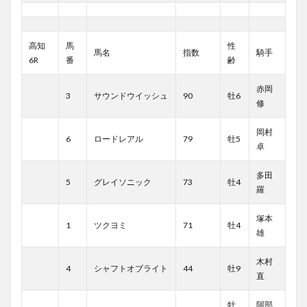
高知
馬
性
馬名
指数
騎手
6R
番
齢
赤岡
3
サウンドウイッシュ
90
牡6
修
岡村
6
ロードレアル
79
牡5
卓
多田
5
グレイソニック
73
牡4
羅
塚本
1
ツクヨミ
71
牡4
雄
木村
4
シャフトオブライト
44
牡9
直
牡
阿部