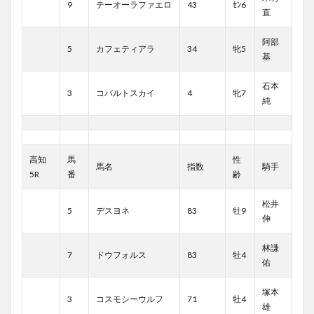
9
テーオーラファエロ
43
ｾﾝ6
直
阿部
5
カフェティアラ
34
牝5
基
石本
3
コバルトスカイ
4
牝7
純
高知
馬
性
馬名
指数
騎手
5R
番
齢
松井
5
デスヨネ
83
牡9
伸
林謙
7
ドウフォルス
83
牡4
佑
塚本
3
コスモシーウルフ
71
牡4
雄