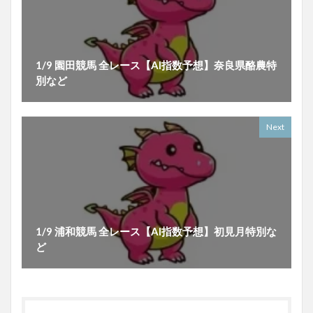
1/9 園田競馬 全レース【AI指数予想】奈良県酪農特
別など
Next
1/9 浦和競馬 全レース【AI指数予想】初見月特別な
ど