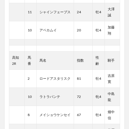
大澤
11
シャインフェーブス
24
牡4
誠
加藤
10
アペカムイ
20
牡4
翔
高知
馬
性
馬名
指数
騎手
2R
番
齢
吉原
2
ロードアスタリスク
81
牡4
寛
中島
10
ラトラパンテ
72
牝4
龍
畑中
8
メイショウケンセイ
67
牡4
信