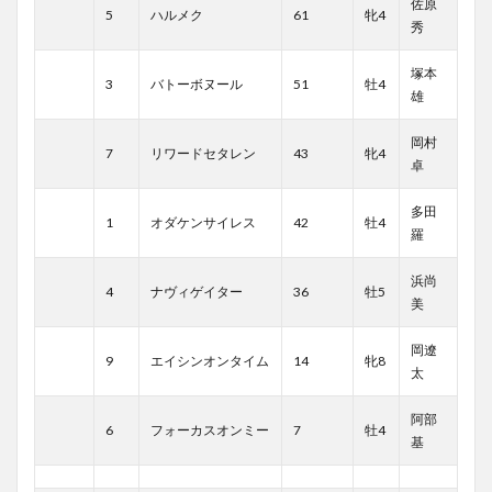
佐原
5
ハルメク
61
牝4
秀
塚本
3
バトーボヌール
51
牡4
雄
岡村
7
リワードセタレン
43
牝4
卓
多田
1
オダケンサイレス
42
牡4
羅
浜尚
4
ナヴィゲイター
36
牡5
美
岡遼
9
エイシンオンタイム
14
牝8
太
阿部
6
フォーカスオンミー
7
牡4
基