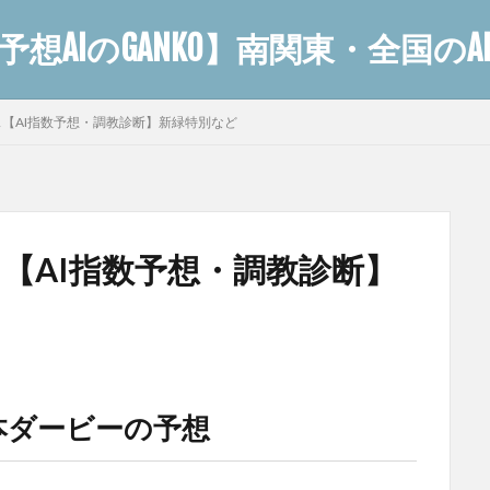
想AIのGANKO】南関東・全国の
レース【AI指数予想・調教診断】新緑特別など
ース【AI指数予想・調教診断】
本ダービーの予想