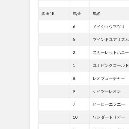
園田4R
馬番
馬名
6
メイショウマツリ
5
マインドユアリズム
2
スカーレットハニー
1
ユナピンクゴールド
8
レオフューチャー
9
ケイツーレオン
7
ヒーローエフエー
10
ワンダートリガー