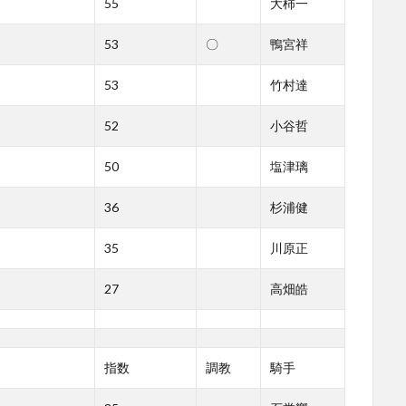
55
大柿一
53
〇
鴨宮祥
53
竹村達
52
小谷哲
50
塩津璃
36
杉浦健
35
川原正
27
高畑皓
指数
調教
騎手