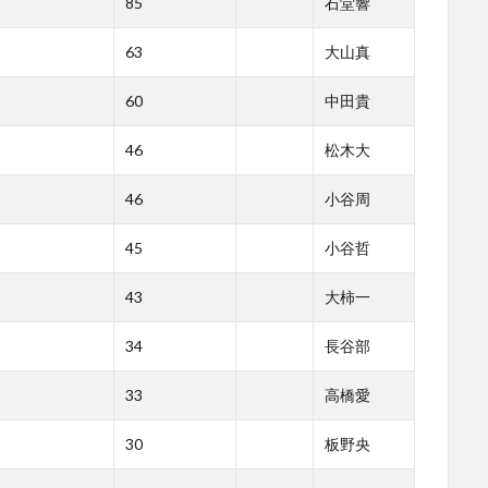
85
石堂響
63
大山真
60
中田貴
46
松木大
46
小谷周
45
小谷哲
43
大柿一
34
長谷部
33
高橋愛
30
板野央