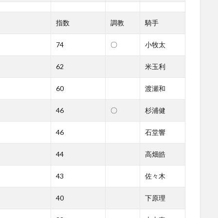
指数
調教
騎手
74
〇
小牧太
62
米玉利
60
渡瀬和
46
〇
杉浦健
46
石堂響
44
高畑皓
43
佐々木
40
下原理