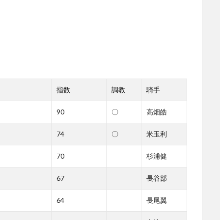
指数
調教
騎手
90
〇
高畑皓
74
〇
米玉利
70
杉浦健
67
長谷部
64
長尾翼