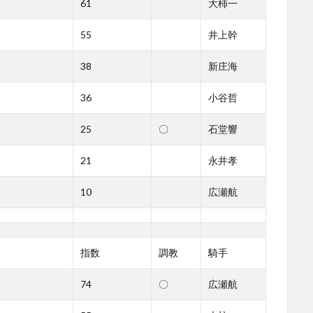
61
大柿一
55
井上幹
38
新庄海
36
小谷哲
25
〇
石堂響
21
永井孝
10
広瀬航
指数
調教
騎手
74
〇
広瀬航