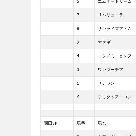
5
エムオードリーム
7
リベリューラ
8
サンライズアトム
9
マタギ
4
ニシノミニョンヌ
3
ワンダーチア
1
サノワン
6
フミタツアーロン
園田3R
馬番
馬名