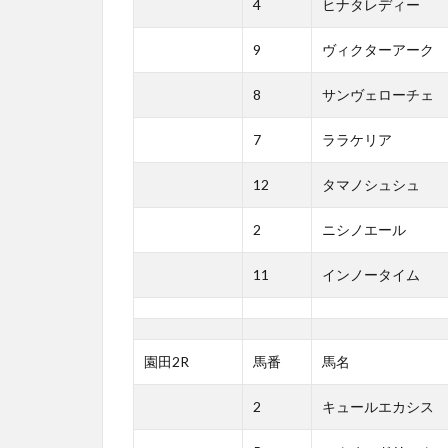
4
ヒナタレディー
9
ヴィクターアーク
8
サンヴェローチェ
7
ララケリア
12
タマノシュシュ
2
ニシノエール
11
インノータイム
園田2R
馬番
馬名
2
キュールエカシス