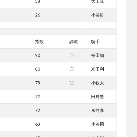
38
大山真
26
小谷哲
指数
調教
騎手
90
〇
笹田知
80
〇
米玉利
78
〇
小牧太
77
田野豊
72
永井孝
63
小谷周