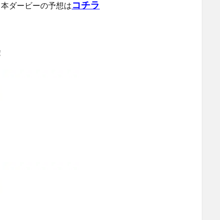
コチラ
た日本ダービーの予想は
！