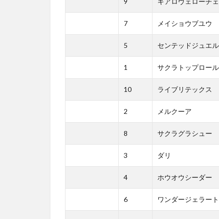
9
キアロヴェローチェ
7
メイショウブユウ
5
センテッドジュエル
1
サクラトップロール
10
ライブリテックス
2
メルクーア
8
サクラグラシュー
3
ダリ
4
ホウオウシーダー
6
ワンダージェラート