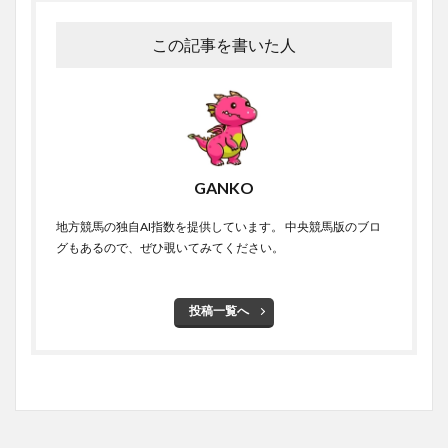
この記事を書いた人
GANKO
地方競馬の独自AI指数を提供しています。 中央競馬版のブロ
グもあるので、ぜひ覗いてみてください。
投稿一覧へ