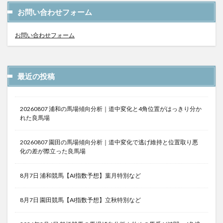
お問い合わせフォーム
お問い合わせフォーム
最近の投稿
20260807 浦和の馬場傾向分析｜道中変化と4角位置がはっきり分か
れた良馬場
20260807 園田の馬場傾向分析｜道中変化で逃げ維持と位置取り悪
化の差が際立った良馬場
8月7日 浦和競馬【AI指数予想】葉月特別など
8月7日 園田競馬【AI指数予想】立秋特別など