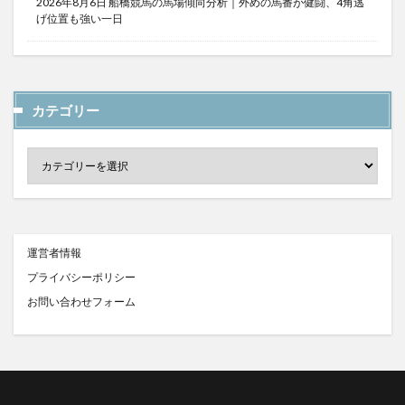
2026年8月6日 船橋競馬の馬場傾向分析｜外めの馬番が健闘、4角逃
げ位置も強い一日
カテゴリー
運営者情報
プライバシーポリシー
お問い合わせフォーム