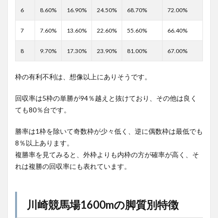
6
8.60%
16.90%
24.50%
68.70%
72.00%
7
7.60%
13.60%
22.60%
55.60%
66.40%
8
9.70%
17.30%
23.90%
81.00%
67.00%
枠の有利不利は、想像以上にありそうです。
回収率は5枠の単勝が94％越えと抜けており、その他は良く
ても80％台です。
勝率は1枠を除いて奇数枠が少々低く、逆に偶数枠は最低でも
8％以上あります。
複勝率を見てみると、外枠よりも内枠の方が確率が高く、そ
れは複勝の回収率にも表れています。
川崎競馬場1600mの脚質別特徴