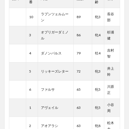
番
齢
ラプンツェルムー
長谷
10
89
牝3
ン
部
オブリガーダミノ
杉浦
3
86
牝4
ル
健
吉村
4
ダノンパルス
79
牡4
智
井上
5
リッキーズレター
72
牝3
幹
川原
6
ファルサ
65
牝5
正
小谷
1
アヴェイル
63
牝5
周
松木
2
アオアラシ
63
牝8
大