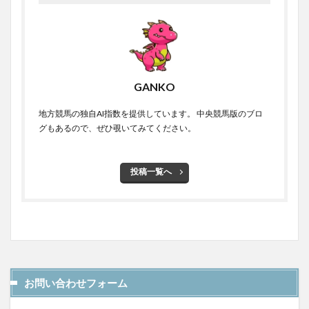
GANKO
地方競馬の独自AI指数を提供しています。 中央競馬版のブロ
グもあるので、ぜひ覗いてみてください。
投稿一覧へ
お問い合わせフォーム