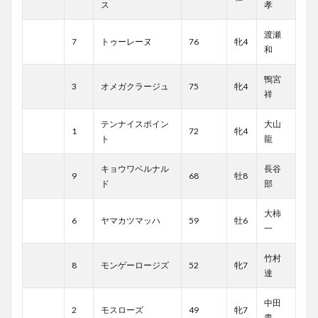
ス
孝
渡瀬
7
トゥーレーヌ
76
牝4
和
鴨宮
3
オメガクラージュ
75
牝4
祥
テンナイスポイン
大山
1
72
牝4
ト
龍
キョウワベルナル
長谷
9
68
牡8
ド
部
大柿
6
ヤマカツマッハ
59
牡6
一
竹村
8
モンゲーロージズ
52
牝7
達
中田
2
モスローズ
49
牝7
貴