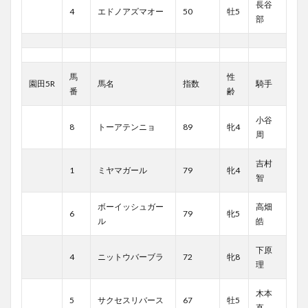
長谷
4
エドノアズマオー
50
牡5
部
馬
性
園田5R
馬名
指数
騎手
番
齢
小谷
8
トーアテンニョ
89
牝4
周
吉村
1
ミヤマガール
79
牝4
智
ボーイッシュガー
高畑
6
79
牝5
ル
皓
下原
4
ニットウバーブラ
72
牝8
理
木本
5
サクセスリバース
67
牡5
直