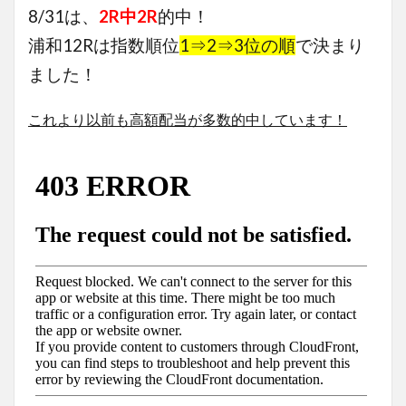
8/31は、
2R中2R
的中！
浦和12Rは指数順位
1⇒2⇒3位の順
で決まり
ました！
これより以前も高額配当が多数的中しています！