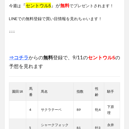
『
セントウルS
』が
無料
今週は
でプレゼントされます！
LINEでの無料登録で買い目情報を見れちゃいます！
↓↓↓
⇒コチラ
からの
無料
登録で、9/11の
セントウルS
の
予想を見れます
馬
性
園田1R
馬名
指数
騎手
番
齢
下原
4
サクラテーベ
89
牝4
理
シャークフォック
永井
5
81
牡3