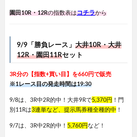
コチラ
園田10R・12R
の指数表は
から
9/9「勝負レース」
大井10R・大井
12R・園田11R
セット
3R分の【指数+買い目】を660円で販売
※1レース目の発走時間は19:30
9/8は、3R中2R的中！大井9Rで
5,370円
！門
別11Rは
3連単など、提示馬券種全種的中
！
9/7は、3R中2R的中！
5,760円
など！