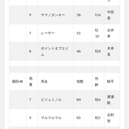
中田
9
ヤマノタンキー
58
ｾﾝ6
貴
牡
永井
7
レーザー
52
10
孝
ポイントオブエイ
木本
8
46
牡8
ム
直
馬
性
園田4R
馬名
指数
騎手
番
齢
廣瀬
7
ビジュミノル
84
牝6
航
吉村
9
マルマルマル
83
牝5
智