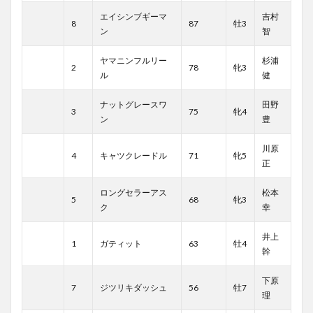
エイシンブギーマ
吉村
8
87
牡3
ン
智
ヤマニンフルリー
杉浦
2
78
牝3
ル
健
ナットグレースワ
田野
3
75
牝4
ン
豊
川原
4
キャツクレードル
71
牝5
正
ロングセラーアス
松本
5
68
牝3
ク
幸
井上
1
ガティット
63
牡4
幹
下原
7
ジツリキダッシュ
56
牡7
理