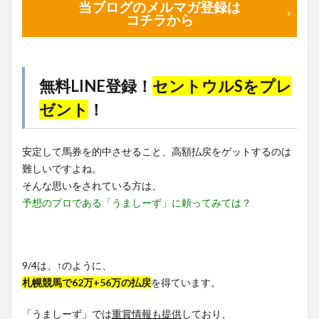
当ブログのメルマガ登録は
コチラから
無料LINE登録！
セントウルSをプレ
ゼント
！
安定して馬券を的中させること、高額払戻をゲットするのは
難しいですよね。
そんな思いをされている方は、
予想のプロである「うましーず」に頼ってみては？
9/4は、↑のように、
札幌競馬で62万+56万の払戻
を得ています。
「うましーず」では
重賞情報も提供
しており、