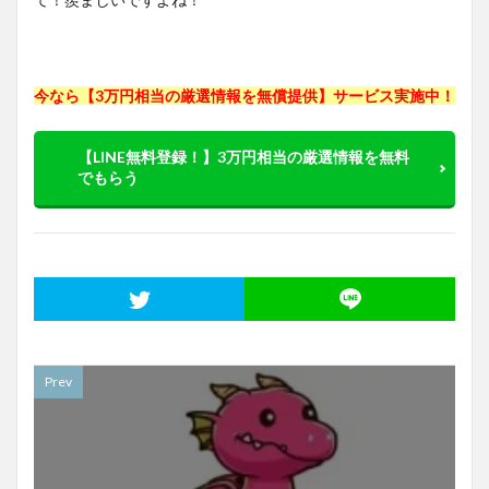
今なら【3万円相当の厳選情報を無償提供】サービス実施中！
【LINE無料登録！】3万円相当の厳選情報を無料
でもらう
Prev