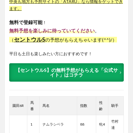
中央も地方も予想サイトの「ATARU」なら情報をゲットでき
ます。
無料で登録可能
！
無料予想を楽しみに待っていてください
。
セントウルS
（
の予想がもらえちゃいます(^^)/）
平日も土日も楽しみたい方におすすめです！
【セントウルS】の無料予想がもらえる「公式サ
イト」はコチラ
馬
性
園田6R
馬名
指数
騎手
番
齢
竹村
1
ナムラシベラ
88
牝4
達