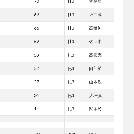
70
牡3
菅原辰
69
牡3
坂井瑛
66
牡3
高橋悠
59
牡3
佐々木
58
牝3
高松亮
52
牝3
阿部英
37
牝3
山本政
34
牝3
大坪慎
14
牝3
関本玲