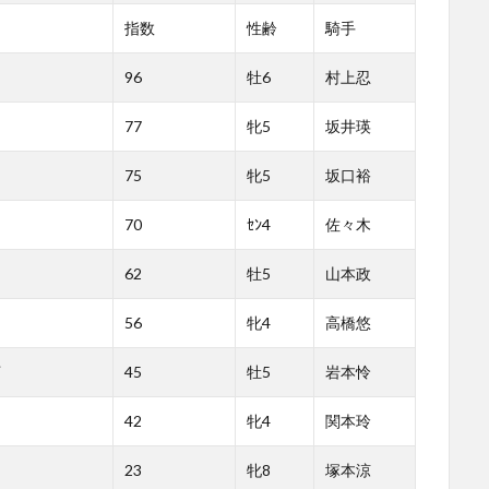
指数
性齢
騎手
96
牡6
村上忍
77
牝5
坂井瑛
75
牝5
坂口裕
70
ｾﾝ4
佐々木
62
牡5
山本政
56
牝4
高橋悠
45
牡5
岩本怜
42
牝4
関本玲
23
牝8
塚本涼