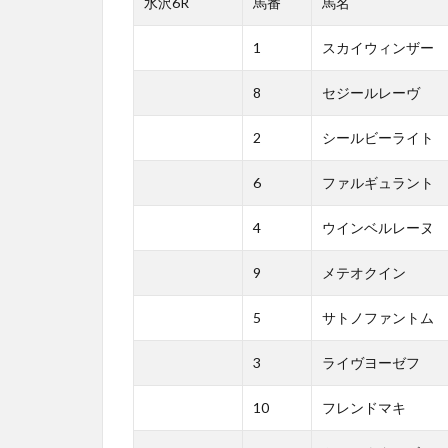
水沢6R
馬番
馬名
1
スカイウィンザー
8
セジールレーヴ
2
シールビーライト
6
ファルギュラント
4
ウインベルレーヌ
9
メテオクイン
5
サトノファントム
3
ライヴヨーゼフ
10
フレンドマキ