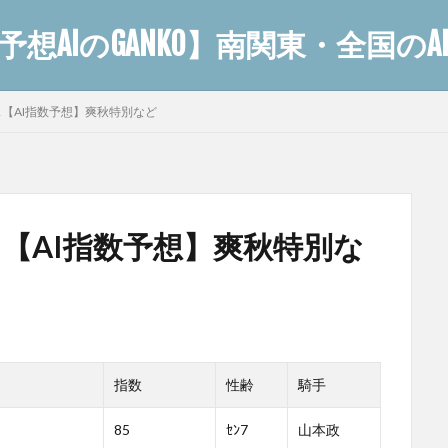
想AIのGANKO】南関東・全国の
ース【AI指数予想】爽秋特別など
ース【AI指数予想】爽秋特別な
指数
性齢
騎手
85
ｾﾝ7
山本政