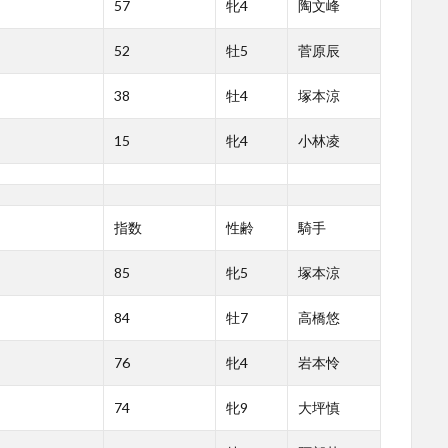
57
牝4
陶文峰
52
牡5
菅原辰
38
牡4
塚本涼
15
牝4
小林凌
指数
性齢
騎手
85
牝5
塚本涼
84
牡7
高橋悠
76
牝4
岩本怜
74
牝9
大坪慎