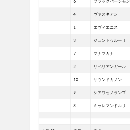
6
ブラックパーシモン
4
ヴァスキアン
1
エヴィエニス
8
ジュントゥルーリ
7
マナマカナ
2
リベリアンガール
10
サウンドカノン
9
シアワセノランプ
3
ミッレマンドルリ