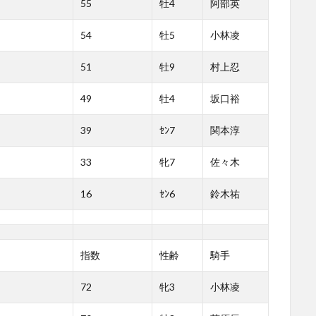
55
牡4
阿部英
54
牡5
小林凌
51
牡9
村上忍
49
牡4
坂口裕
39
ｾﾝ7
関本淳
33
牝7
佐々木
16
ｾﾝ6
鈴木祐
指数
性齢
騎手
72
牝3
小林凌