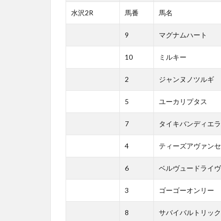
水沢2R
馬番
馬名
9
マグナムハート
10
ミルキー
2
ジャンヌノツルギ
5
ユーカリプタス
7
タイキバンディエラ
4
ティーズアヴァンセ
6
ベルヴュードライヴ
3
ゴーゴーオンリー
8
サバイバルトリック