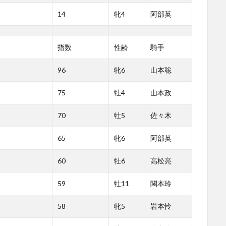
14
牝4
阿部英
指数
性齢
騎手
96
牝6
山本聡
75
牡4
山本政
70
牡5
佐々木
65
牝6
阿部英
60
牡6
高松亮
59
牡11
関本玲
58
牝5
岩本怜