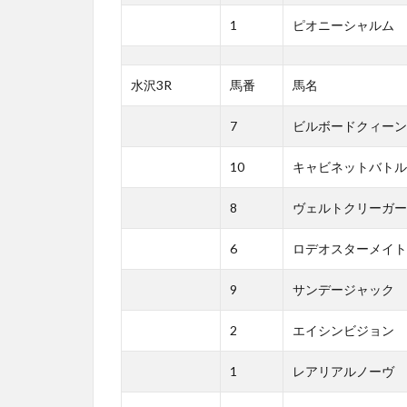
1
ピオニーシャルム
水沢3R
馬番
馬名
7
ビルボードクィーン
10
キャビネットバトル
8
ヴェルトクリーガー
6
ロデオスターメイト
9
サンデージャック
2
エイシンビジョン
1
レアリアルノーヴ