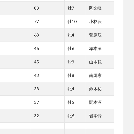
83
牡7
陶文峰
77
牡10
小林凌
68
牝4
菅原辰
46
牡6
塚本涼
45
ｾﾝ9
山本聡
43
牡8
南郷家
38
牝4
鈴木祐
37
牡5
関本淳
32
牝6
岩本怜