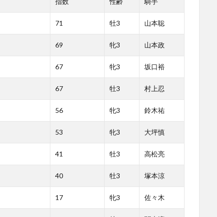
指数
性齢
騎手
71
牡3
山本聡
69
牝3
山本政
67
牝3
坂口裕
67
牡3
村上忍
56
牝3
鈴木祐
53
牝3
大坪慎
41
牡3
高松亮
40
牡3
塚本涼
17
牝3
佐々木