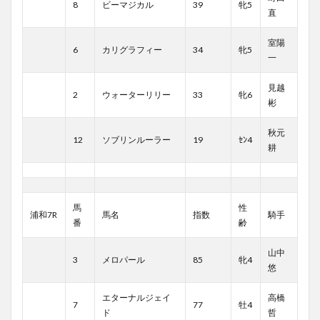
8
ビーマジカル
39
牝5
直
室陽
6
カリグラフィー
34
牝5
一
見越
2
ウォーターリリー
33
牝6
彬
秋元
12
ソブリンルーラー
19
ｾﾝ4
耕
馬
性
浦和7R
馬名
指数
騎手
番
齢
山中
3
メロパール
85
牝4
悠
エターナルジェイ
高橋
7
77
牡4
ド
哲