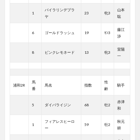
バイラリンデプラ
山本
1
23
牝3
ヤ
聡
藤江
6
ゴールドラッシュ
19
ｾﾝ3
渉
室陽
8
ピンクレモネード
13
牝3
一
馬
性
浦和2R
馬名
指数
騎手
番
齢
赤津
5
ダイバライジン
68
牡2
和
フィアレスヒーロ
秋元
1
59
牡2
ー
耕