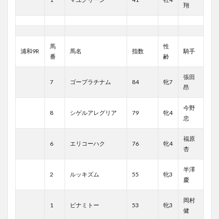
翔
馬
性
浦和9R
馬名
指数
騎手
番
齢
張田
7
ゴープラチナム
84
牝7
昂
今野
8
シゲルアレグリア
79
牝4
忠
福原
6
エリコーハク
76
牝4
杏
半澤
2
ルッキズム
55
牝3
慶
岡村
1
ビナミトー
53
牝3
健