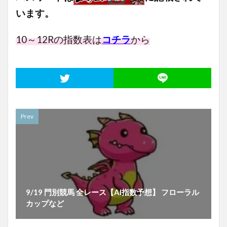
います。
10～12
Rの指数表は
コチラ
から
Prev
9/19 門別競馬 全レース【AI指数予想】 フローラル
カップなど