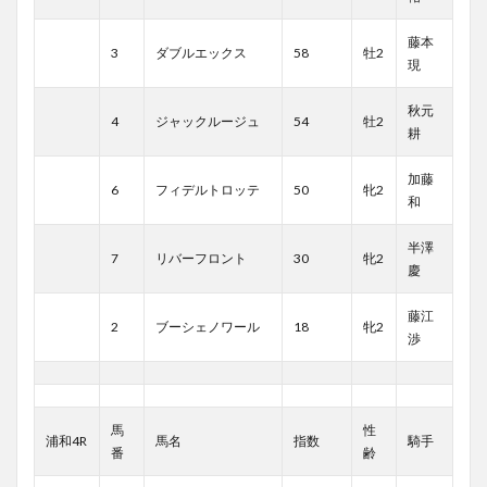
藤本
3
ダブルエックス
58
牡2
現
秋元
4
ジャックルージュ
54
牡2
耕
加藤
6
フィデルトロッテ
50
牝2
和
半澤
7
リバーフロント
30
牝2
慶
藤江
2
ブーシェノワール
18
牝2
渉
馬
性
浦和4R
馬名
指数
騎手
番
齢