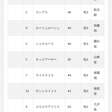
秋元
2
ラシアス
68
牝3
耕
加藤
9
ルージュルージュ
49
牝3
和
國分
3
シェナエース
46
牡3
祐
山林
5
キックアーサー
45
牝3
堂
保園
7
ライスライス
44
牝3
翔
福原
12
サンシスイメイ
41
牝3
杏
七夕
4
ユウユウアイリス
36
牝3
裕