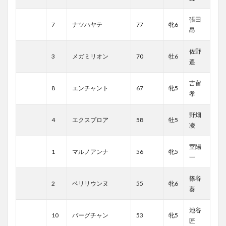
張田
7
ナツハヤテ
77
牝6
昂
佐野
3
メガミリオン
70
牡6
遥
吉留
8
エンチャント
67
牝5
孝
野畑
4
エクスプロア
58
牡5
凌
室陽
1
マルノアンナ
56
牝5
一
篠谷
2
ベリリウンヌ
55
牝6
葵
池谷
10
バーグチャン
53
牝5
匠