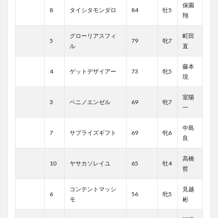
保園
8
タイシタモンダロ
84
牡5
翔
グローリアスフィ
町田
5
79
牝7
ル
直
藤本
4
ゲットデザイアー
73
牝5
現
室陽
3
ベニノエンゼル
69
牝7
一
中島
7
サプライズギフト
69
牝6
良
高橋
10
ヤサカソレイユ
65
牡4
哲
コンテントマッシ
見越
6
56
牝5
モ
彬