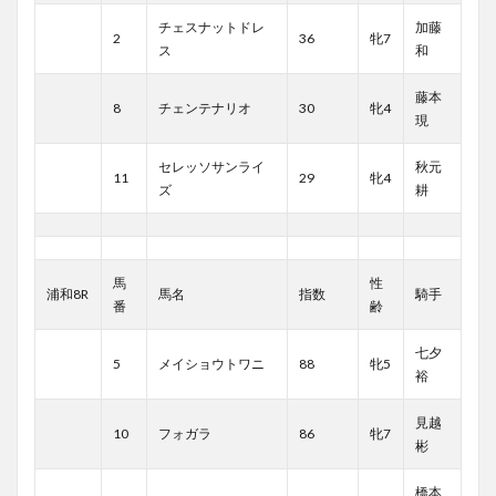
チェスナットドレ
加藤
2
36
牝7
ス
和
藤本
8
チェンテナリオ
30
牝4
現
セレッソサンライ
秋元
11
29
牝4
ズ
耕
馬
性
浦和8R
馬名
指数
騎手
番
齢
七夕
5
メイショウトワニ
88
牝5
裕
見越
10
フォガラ
86
牝7
彬
橋本