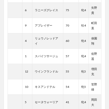
矢野
6
ラニーズグレイス
75
牝4
貴
町田
9
アプレイザー
70
牡4
直
リュウノレッドア
保園
4
60
牝4
イ
翔
佐野
1
スパイツサージュ
57
牝4
遥
増田
12
ウインフランドル
55
牝5
充
笠野
10
キスアンドテル
54
牝5
雄
岡田
5
セーヌウォーリア
41
牝4
大