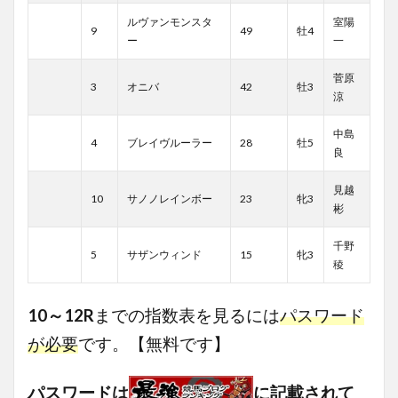
ルヴァンモンスタ
室陽
9
49
牡4
ー
一
菅原
3
オニバ
42
牡3
涼
中島
4
ブレイヴルーラー
28
牡5
良
見越
10
サノノレインボー
23
牝3
彬
千野
5
サザンウィンド
15
牝3
稜
10～12R
までの指数表を見るには
パスワード
が必要
です。【無料です】
パスワードは
に記載されて