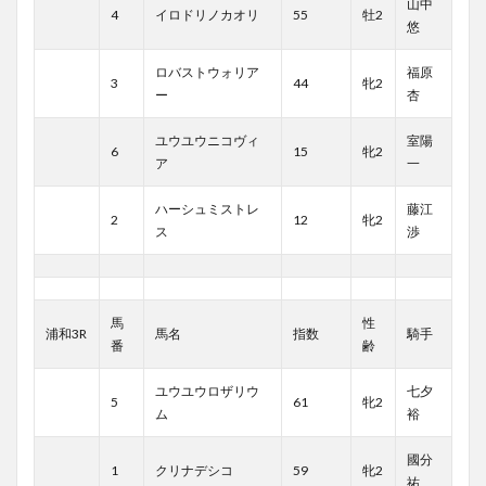
山中
4
イロドリノカオリ
55
牡2
悠
ロバストウォリア
福原
3
44
牝2
ー
杏
ユウユウニコヴィ
室陽
6
15
牝2
ア
一
ハーシュミストレ
藤江
2
12
牝2
ス
渉
馬
性
浦和3R
馬名
指数
騎手
番
齢
ユウユウロザリウ
七夕
5
61
牝2
ム
裕
國分
1
クリナデシコ
59
牝2
祐