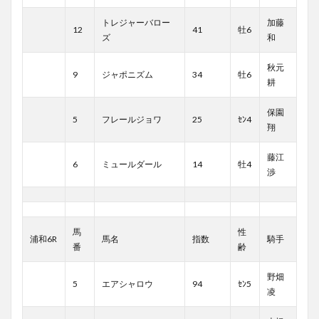
トレジャーバロー
加藤
12
41
牡6
ズ
和
秋元
9
ジャポニズム
34
牡6
耕
保園
5
フレールジョワ
25
ｾﾝ4
翔
藤江
6
ミュールダール
14
牡4
渉
馬
性
浦和6R
馬名
指数
騎手
番
齢
野畑
5
エアシャロウ
94
ｾﾝ5
凌