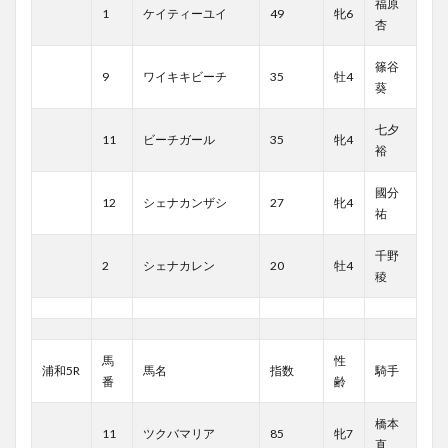
福原
1
ケイティーユイ
49
牝6
杏
篠谷
9
ワイキキビーチ
35
牡4
葵
七夕
11
ビーチガール
35
牝4
裕
國分
12
シェナカンザシ
27
牝4
祐
千野
2
シェナカレン
20
牡4
稜
馬
性
浦和5R
馬名
指数
騎手
番
齢
橋本
11
ツクバマリア
85
牝7
直