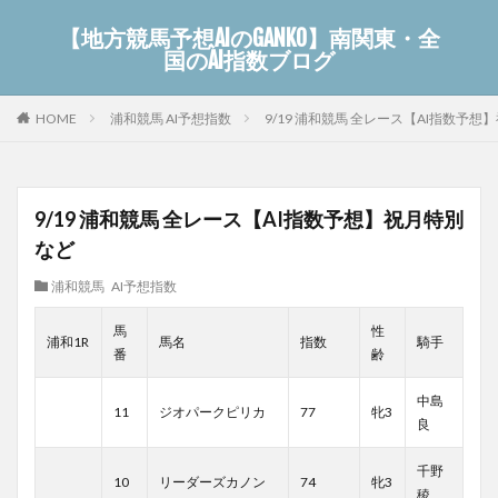
【地方競馬予想AIのGANKO】南関東・全
国のAI指数ブログ
浦和競馬 AI予想指数
9/19 浦和競馬 全レース【AI指数予想
HOME
9/19 浦和競馬 全レース【AI指数予想】祝月特別
など
浦和競馬 AI予想指数
馬
性
浦和1R
馬名
指数
騎手
番
齢
中島
11
ジオパークピリカ
77
牝3
良
千野
10
リーダーズカノン
74
牝3
稜