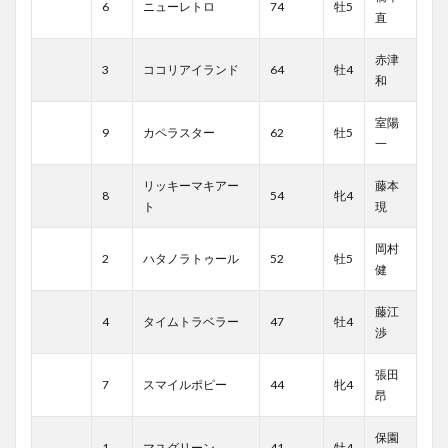
6
ニューレトロ
74
牡5
直
赤津
3
ココリアイランド
64
牡4
和
室陽
9
カペラスター
62
牡5
一
リッキーマキアー
藤本
8
54
牝4
ト
現
岡村
2
ハタノラトゥール
52
牡5
健
藤江
4
タイムトラベラー
47
牡4
渉
張田
7
スマイルポピー
44
牝4
昂
保園
1
マユグリーン
41
牡4