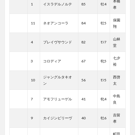
本橋
1
イスラデルノルテ
85
牡4
孝
保園
11
ネオアンコーラ
84
牡5
翔
山林
4
ブレイヴサウンド
82
ｾﾝ7
堂
七夕
3
コロディア
67
牝5
裕
ジャングルタキオ
西啓
10
56
ｾﾝ5
ン
太
中島
7
アモフリューゲル
41
牝4
良
吉留
9
カイジンビリーヴ
40
牡6
孝
町田