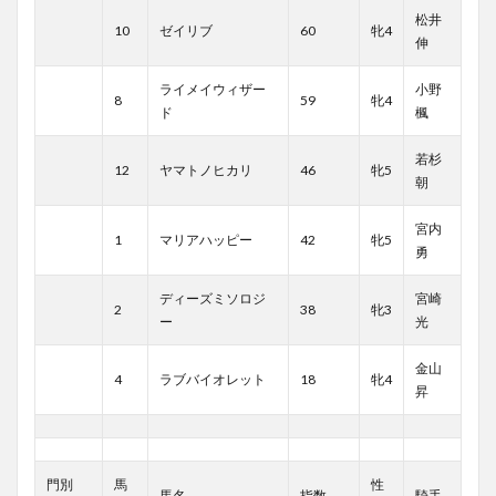
松井
10
ゼイリブ
60
牝4
伸
ライメイウィザー
小野
8
59
牝4
ド
楓
若杉
12
ヤマトノヒカリ
46
牝5
朝
宮内
1
マリアハッピー
42
牝5
勇
ディーズミソロジ
宮崎
2
38
牝3
ー
光
金山
4
ラブバイオレット
18
牝4
昇
門別
馬
性
馬名
指数
騎手