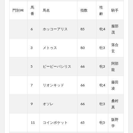
馬
性
門別9R
馬名
指数
騎手
番
齢
服部
6
ホッコーアリス
85
牝4
茂
落合
3
メトゥス
80
牡3
玄
阿部
5
ビービーバシリス
66
牝3
龍
藤田
7
リオンキッド
66
牝4
凌
桑村
9
オソレ
66
牡3
真
阪野
11
コインポケット
65
牝5
学