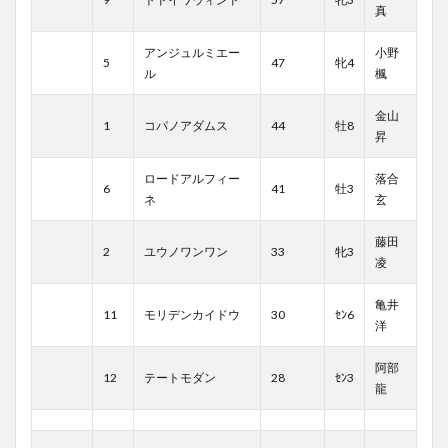
真
アンジュルミエー
小野
5
47
牝4
ル
楓
金山
1
コパノアダムス
44
牡8
昇
ロードアルフィー
落合
6
41
牡3
ネ
玄
藤田
2
ユウノワンワン
33
牝3
凌
亀井
11
モリデンカイドウ
30
ｾﾝ6
洋
阿部
12
テートモダン
28
ｾﾝ3
龍