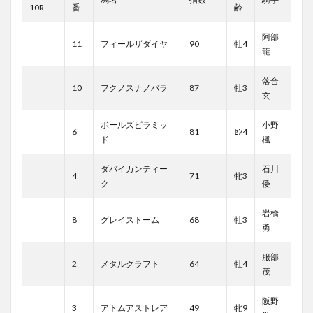
10R
番
齢
阿部
11
フィールザダイヤ
90
牡4
龍
落合
10
フクノスナノバラ
87
牡3
玄
ボールズピラミッ
小野
6
81
ｾﾝ4
ド
楓
ダバイカンティー
石川
4
71
牝3
ク
倭
岩橋
8
グレイストーム
68
牡3
勇
服部
2
メタルクラフト
64
牡4
茂
阪野
3
アトムアストレア
49
牝9