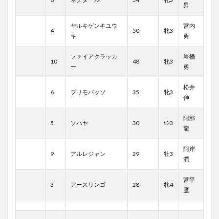
昇
ヤルキゲンキユウ
宮内
4
50
牝3
キ
勇
ファイアクラッカ
岩橋
10
48
牝3
ー
勇
松井
6
プリモパッソ
35
牝3
伸
阿部
5
ソハヤ
30
ｾﾝ3
龍
阿岸
9
アルレジャン
29
牡3
潤
宮平
3
アースリンゴ
28
牝4
鷹