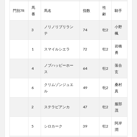
馬
性
門別7R
馬名
指数
騎手
番
齢
ノリノリブリラン
小野
3
74
牡2
テ
楓
岩橋
1
スマイルシエラ
72
牡2
勇
ノブハッピーホー
落合
4
64
牡2
ス
玄
クリムゾンジュエ
桑村
6
49
牝2
ル
真
服部
2
ステラビアンカ
47
牡2
茂
阿岸
5
シロカーク
39
牡2
潤