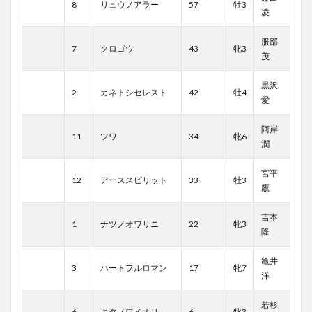
8
リュウノアラー
57
牡3
凌
服部
7
クロゴウ
43
牝3
茂
黒沢
2
カネトシセレスト
42
牡4
愛
阿岸
11
ツワ
34
牝6
潤
宮平
12
アーススピリット
33
牡3
鷹
吉本
1
ナツノオワリニ
22
牝3
隆
亀井
3
ハートフルロマン
17
牝7
洋
若杉
6
キタノワイオリ
6
牝3