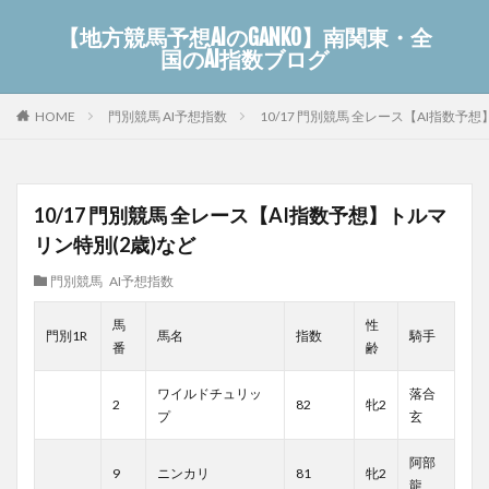
【地方競馬予想AIのGANKO】南関東・全
国のAI指数ブログ
門別競馬 AI予想指数
10/17 門別競馬 全レース【AI指数予
HOME
10/17 門別競馬 全レース【AI指数予想】トルマ
リン特別(2歳)など
門別競馬 AI予想指数
馬
性
門別1R
馬名
指数
騎手
番
齢
ワイルドチュリッ
落合
2
82
牝2
プ
玄
阿部
9
ニンカリ
81
牝2
龍