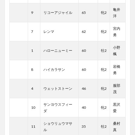
亀井
9
リコーアジャイル
65
牝2
洋
宮内
7
レンマ
62
牝2
勇
小野
1
ハローニューミー
60
牡2
楓
岩橋
8
ハイカラサン
60
牝2
勇
服部
4
ウェットストーン
46
牝2
茂
サンヨウスフィー
黒沢
10
40
牝2
ダ
愛
ショウリュウマサ
桑村
11
35
牡2
ル
真