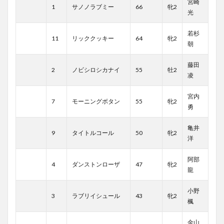
宮崎
1
サノノラブミー
66
牝2
光
若杉
11
リッククッキー
64
牝2
朝
藤田
2
ノビシロシカナイ
55
牡2
凌
宮内
7
モーニングボタン
55
牝2
勇
亀井
9
タイトルコール
50
牝2
洋
阿部
4
ダンストンローザ
47
牝2
龍
小野
3
ラブリイシュール
43
牝2
楓
金山