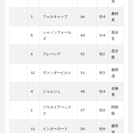
光
桑村
1
フォルキャップ
66
牡4
真
シャノンフォール
落合
8
64
ｾﾝ4
ズ
玄
黒沢
6
フレーシア
52
牝5
愛
服部
12
ヴァンダービルト
51
牡5
茂
岩橋
4
ジョルジュ
44
牡4
勇
ツウカイアペック
阿部
2
37
牡6
ス
龍
藤田
11
インターロード
30
牡8
凌