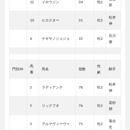
12
イホウジン
34
牝2
昇
松井
10
ヒロスター
31
牡2
伸
石川
6
ナギサノジョジョ
15
牡2
倭
馬
性
門別3R
馬名
指数
騎手
番
齢
松井
2
ラディアンテ
78
牡2
伸
若杉
5
リックフオ
76
牡2
朝
落合
3
アルマヴィーヴァ
71
牡2
玄