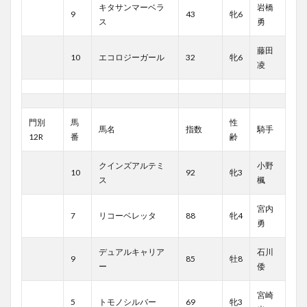
キタサンマーベラ
岩橋
9
43
牝6
ス
勇
藤田
10
エコロジーガール
32
牝6
凌
門別
馬
性
馬名
指数
騎手
12R
番
齢
クインズアルテミ
小野
10
92
牝3
ス
楓
宮内
7
リコーベレッタ
88
牝4
勇
デュアルキャリア
石川
9
85
牡8
ー
倭
宮崎
5
トモノシルバー
69
牝3