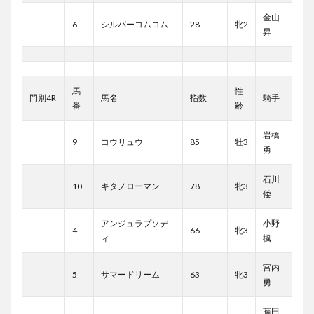
金山
6
シルバーコムコム
28
牝2
昇
馬
性
門別4R
馬名
指数
騎手
番
齢
岩橋
9
コウリュウ
85
牡3
勇
石川
10
キタノローマン
78
牝3
倭
アンジュラプソデ
小野
4
66
牝3
ィ
楓
宮内
5
サマードリーム
63
牝3
勇
藤田