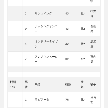
学
松井
5
サンウイング
45
牡4
伸
ナッシングオンユ
金山
9
43
牝6
ー
昇
オンドリータイザ
黒沢
1
32
牡4
ン
愛
アンノウンヒーロ
宮内
7
32
ｾﾝ6
ー
勇
門別
馬
性
馬名
指数
騎手
11R
番
齢
落合
1
ラビアータ
78
牝4
玄