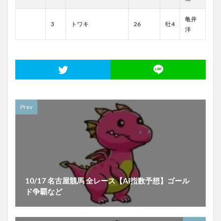
亀井
3
トワキ
26
牡4
洋
Prev
10/17 名古屋競馬 全レース【AI指数予想】ゴール
ド争覇など