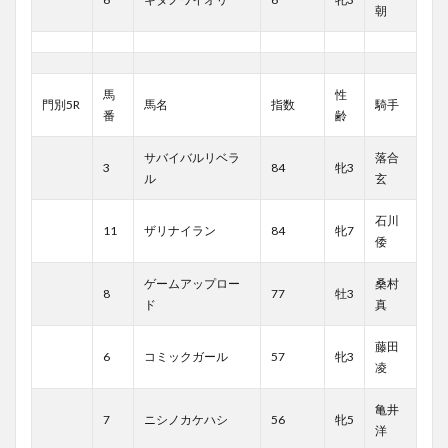
朝
馬
性
門別5R
馬名
指数
騎手
番
齢
サバイバルリベラ
落合
3
84
牝3
ル
玄
石川
11
ザリナイラン
84
牝7
倭
ゲームアップロー
桑村
8
77
牡3
ド
真
藤田
6
コミックガール
57
牝3
凌
亀井
7
ニシノカケハシ
56
牝5
洋