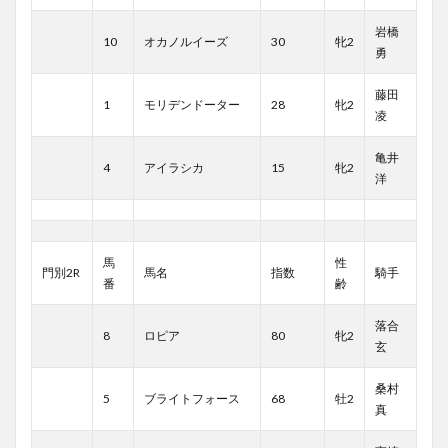
岩橋
10
オカノルイーズ
30
牝2
勇
藤田
1
モリデンドーター
28
牝2
凌
亀井
4
アイラシカ
15
牝2
洋
馬
性
門別2R
馬名
指数
騎手
番
齢
落合
8
ロピア
80
牝2
玄
桑村
5
ブライトフォース
68
牡2
真