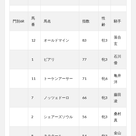
馬
性
門別6R
馬名
指数
騎手
番
齢
落合
12
オールドマイン
83
牡3
玄
石川
1
ピアリ
77
牝3
倭
亀井
11
トーケンアーサー
71
牝6
洋
藤田
7
ノッツェドーロ
66
牝3
凌
桑村
2
シェアーズソウル
56
牝3
真
金山
8
ネクタール
54
牝3