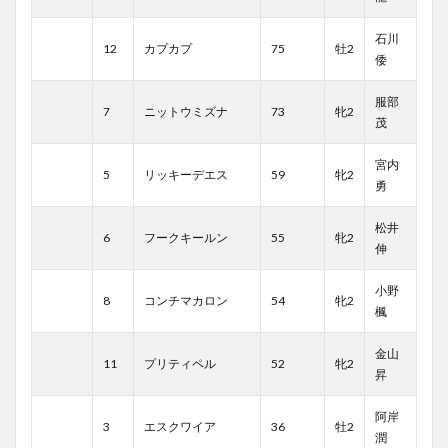
石川
12
カプカプ
75
牡2
倭
服部
7
ニットウミズナ
73
牝2
茂
宮内
5
リッキーデエス
59
牝2
勇
松井
6
フークキールン
55
牝2
伸
小野
8
コンチマカロン
54
牝2
楓
金山
11
プリティペル
52
牝2
昇
阿岸
3
エスクワイア
36
牡2
潤