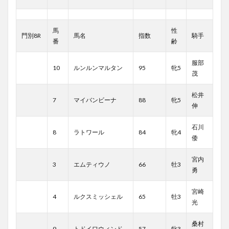
馬
性
門別8R
馬名
指数
騎手
番
齢
服部
10
ルンルンマルタン
95
牝5
茂
松井
7
マイバンビーナ
88
牝5
伸
石川
8
ラトワール
84
牝4
倭
宮内
3
エムティウノ
66
牡3
勇
宮崎
4
ルクスミッシェル
65
牡3
光
桑村
9
トドイワウィンド
57
牝3