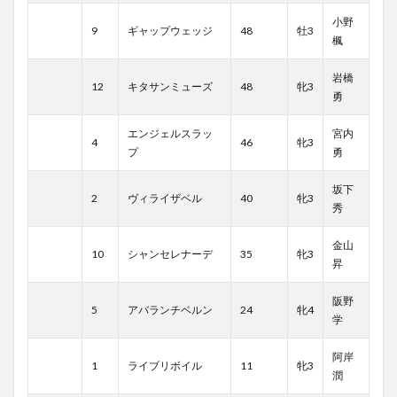
小野
9
ギャップウェッジ
48
牡3
楓
岩橋
12
キタサンミューズ
48
牝3
勇
エンジェルスラッ
宮内
4
46
牝3
プ
勇
坂下
2
ヴィライザベル
40
牝3
秀
金山
10
シャンセレナーデ
35
牝3
昇
阪野
5
アバランチベルン
24
牝4
学
阿岸
1
ライブリボイル
11
牝3
潤