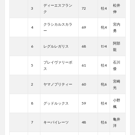
ディーエスフラン
松井
3
72
牡4
ク
伸
クラシカルスカラ
宮内
4
69
牝4
ー
勇
阿部
6
レグルレガリス
68
ｾﾝ4
龍
ブレイヴァリーボ
石川
5
61
牡4
ス
倭
宮崎
2
ヤマノプリティー
60
牝6
光
小野
8
グッドルックス
59
牡4
楓
亀井
7
キーパイレーツ
48
牡6
洋