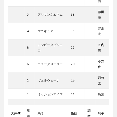
尚
藤田
5
アヤサンネムネム
38
凌
野畑
4
マニキュア
35
凌
アンビータブルニ
谷内
8
22
コ
貫
小野
6
ニューグローリー
20
俊
西啓
2
ヴェルヴェーナ
16
太
1
ミッションアイズ
11
所蛍
馬
調
大井4R
馬名
指数
騎手
番
教