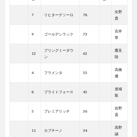
矢野
7
リヒターテソーロ
78
貴
吉井
9
ゴールデンラック
73
章
ブリングミーダウ
鷹見
12
62
ン
陸
高橋
4
フラメンタ
53
優
達城
8
ブライトフォース
45
龍
佐野
5
プレミアリッチ
36
遥
高野
11
カプチーノ
34
誠