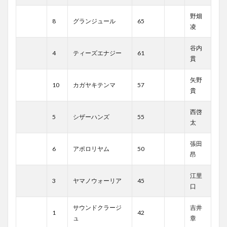
野畑
8
グランジュール
65
凌
谷内
4
ティーズエナジー
61
貫
矢野
10
カガヤキテンマ
57
貴
西啓
5
シザーハンズ
55
太
張田
6
アポロリヤム
50
昂
江里
3
ヤマノウォーリア
45
口
サウンドクラージ
吉井
1
42
ュ
章