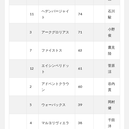
ヘデンバージャイ
石川
11
74
ト
駿
小野
3
アークグロリアス
71
俊
鷹見
7
ファイストス
63
陸
エイシンペリドッ
菅原
12
61
ト
涼
アドベントクラウ
谷内
2
60
ン
貫
岡村
5
ウォーバックス
39
健
千田
4
マルヨリヴィエラ
38
洋