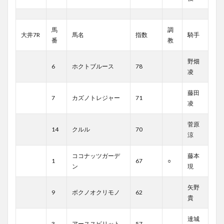
馬
調
大井7R
馬名
指数
騎手
番
教
野畑
6
ホクトブルース
78
凌
藤田
7
カズノトレジャー
71
凌
菅原
14
クルル
70
涼
ココナッツガーデ
藤本
1
67
○
ン
現
矢野
9
ボクノオクリモノ
62
貴
達城
3
アーススピリット
57