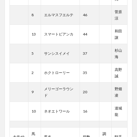
菅原
8
エルマスフエルテ
46
涼
和田
13
スマートビアンカ
44
譲
杉山
5
サンシスイメイ
37
海
高野
2
ホクトローリー
35
誠
メリーゴーラウン
野畑
9
20
ド
凌
達城
10
ネオエトワール
16
龍
馬
調
大井6R
馬名
指数
騎手