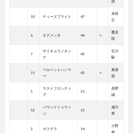
譲
本田
10
ティーズブライト
47
正
鷹見
6
オグメンタ
46
○
陸
サイキョウノオン
石川
7
43
ナ
駿
ベルベットハンマ
東原
11
42
○
ー
悠
ラストフロンティ
高野
5
31
ア
誠
バウンドトゥウィ
瀬川
12
15
ン
将
小野
2
カステラ
14
俊