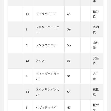
本
佐野
11
マテラハチイチ
64
遥
ジョリーハーモニ
谷内
3
56
ー
貫
山林
6
シンプウハヤテ
56
堂
安藤
12
アソス
55
洋
ディーヴァドリー
吉井
4
52
ム
章
ユイノサンバンカ
東原
14
51
ン
悠
桜井
1
ハヴィティペイ
47
光