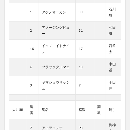
石川
1
タケノオーカン
33
駿
アメージングビュ
和田
2
31
ー
譲
イクノエイトナイ
西啓
10
17
ン
太
中山
6
ブラックタルマエ
13
遥
ヤマショウサッシ
千田
3
7
ュ
洋
馬
調
大井5R
馬名
指数
騎手
番
教
御神
7
アイヲコメテ
93