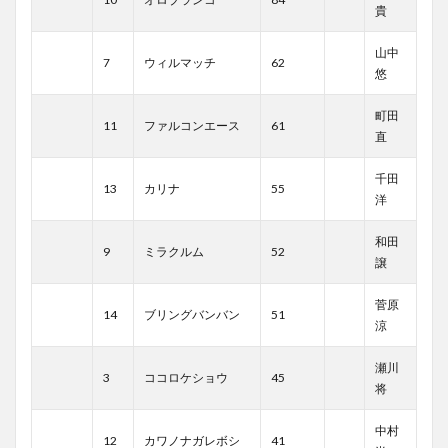
貴
山中
7
ウィルマッチ
62
悠
町田
11
ファルコンエース
61
直
千田
13
カリナ
55
洋
和田
9
ミラクルム
52
譲
菅原
14
ブリングバンバン
51
涼
瀬川
3
ココロケショウ
45
将
中村
12
カワノナガレボシ
41