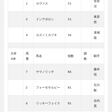
菅原
1
カヴァス
51
涼
東原
3
ドンアポロン
51
悠
達城
4
カズノミカヅキ
36
龍
大井
馬
調
馬名
指数
騎手
10R
番
教
藤本
7
ヤマノリッチ
86
現
石川
2
フォーモサルビー
81
駿
谷内
6
リッキーフェイス
81
貫