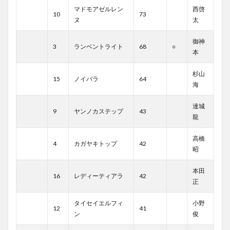
マドモアゼルレン
西啓
10
73
ヌ
太
御神
3
ランベントライト
68
○
本
杉山
15
ノイバラ
64
海
達城
9
ヤンノカステップ
43
龍
高橋
4
カガヤキトップ
42
昭
本田
16
レディーティアラ
42
正
タイセイエルフィ
小野
12
41
ン
俊