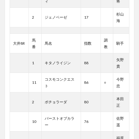
ィ
将
杉山
2
ジェノベーゼ
17
海
馬
調
大井8R
馬名
指数
騎手
番
教
矢野
1
キタノライジン
88
貴
コスモコンクエス
今野
11
86
○
ト
忠
本田
2
ポチョラーダ
80
正
バーストオブカラ
佐野
10
76
ー
遥
福原