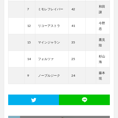
和田
7
ミモレフレイバー
42
譲
今野
12
リコーアストラ
41
忠
鷹見
15
マインジャラン
35
陸
杉山
14
フォルツァ
25
海
藤本
9
ノーブルジーク
24
現