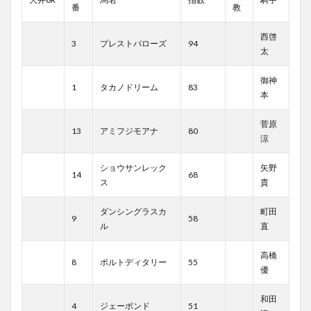
番
教
西啓
3
プレストバローズ
94
太
御神
1
タカノドリーム
83
本
菅原
13
アミフジモアナ
80
涼
ショウサンレック
矢野
14
68
ス
貴
ダンシングラスカ
町田
9
58
ル
直
高橋
8
ポルトディタリー
55
優
和田
4
ジェーボンド
51