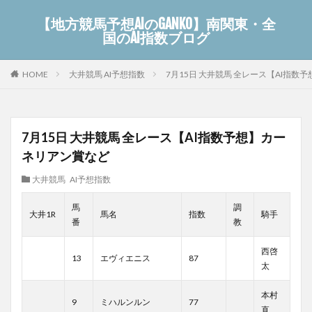
【地方競馬予想AIのGANKO】南関東・全
国のAI指数ブログ
大井競馬 AI予想指数
7月15日 大井競馬 全レース【AI指数
HOME
7月15日 大井競馬 全レース【AI指数予想】カー
ネリアン賞など
大井競馬 AI予想指数
馬
調
大井1R
馬名
指数
騎手
番
教
西啓
13
エヴィエニス
87
太
本村
9
ミハルンルン
77
直