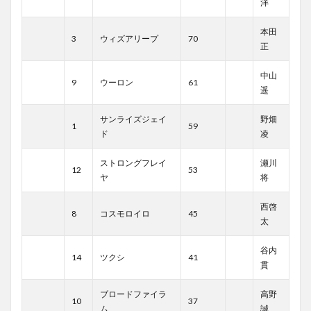
洋
本田
3
ウィズアリープ
70
正
中山
9
ウーロン
61
遥
サンライズジェイ
野畑
1
59
ド
凌
ストロングフレイ
瀬川
12
53
ヤ
将
西啓
8
コスモロイロ
45
太
谷内
14
ツクシ
41
貫
ブロードファイラ
高野
10
37
ム
誠