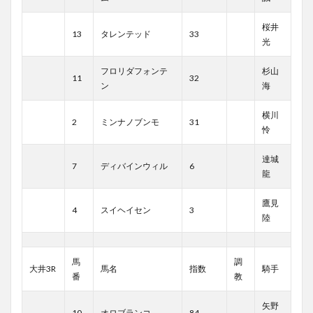
桜井
13
タレンテッド
33
光
フロリダフォンテ
杉山
11
32
ン
海
横川
2
ミンナノブンモ
31
怜
達城
7
ディバインウィル
6
龍
鷹見
4
スイヘイセン
3
陸
馬
調
大井3R
馬名
指数
騎手
番
教
矢野
10
オロブランコ
84