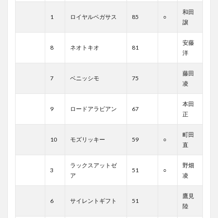
和田
1
ロイヤルペガサス
85
○
譲
安藤
8
ネオトキオ
81
洋
藤田
7
ベニッシモ
75
凌
本田
9
ロードアラビアン
67
正
町田
10
モズリッキー
59
○
直
ラックスアットゼ
野畑
3
51
○
ア
凌
鷹見
6
サイレントギフト
51
陸