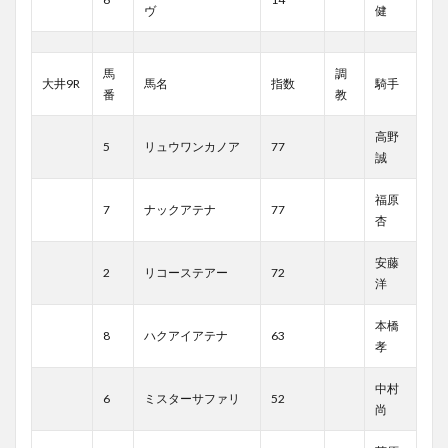
ヴ
健
馬
調
大井9R
馬名
指数
騎手
番
教
高野
5
リュウワンカノア
77
誠
福原
7
ナックアテナ
77
杏
安藤
2
リコーステアー
72
洋
本橋
8
ハクアイアテナ
63
孝
中村
6
ミスターサファリ
52
尚