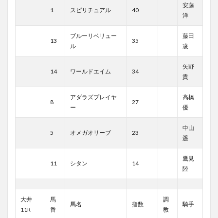
安藤
1
スピリチュアル
40
洋
ブルーリベリュー
藤田
13
35
ル
凌
矢野
14
ワールドエイム
34
貴
アダラズプレイヤ
高橋
8
27
ー
優
中山
5
オメガオリーブ
23
遥
鷹見
11
シタン
14
陸
大井
馬
調
馬名
指数
騎手
11R
番
教