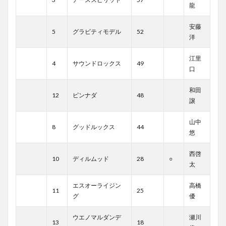
龍
安藤
5
グラビティモデル
52
洋
江里
4
サウンドロックス
49
口
和田
12
ピンナダ
48
譲
山中
8
グッドルックス
44
悠
西啓
10
ディルムッド
28
○
太
エスオーライジン
高橋
11
25
グ
優
ウエノマルダンデ
瀬川
13
18