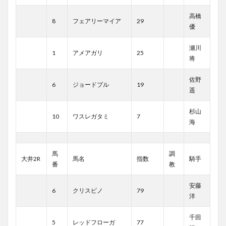
高橋
8
フェアリーマイア
29
優
瀬川
1
アメアガリ
25
将
佐野
6
ジョードプル
19
遥
杉山
10
ワスレガタミ
7
海
馬
調
大井2R
馬名
指数
騎手
番
教
安藤
6
クリスピノ
79
洋
千田
5
レッドフローガ
77