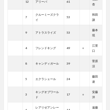
12
アリーバ
61
杏
クルーミーズクラ
和田
7
53
イ
譲
藤本
9
アトラスライズ
53
現
江里
4
フレンドキング
49
○
口
菅原
8
キャンディガール
39
涼
藤田
5
エクラシェール
24
凌
キングオブワール
安藤
3
17
○
ド
洋
レアリゼアンレー
遠藤
6
14