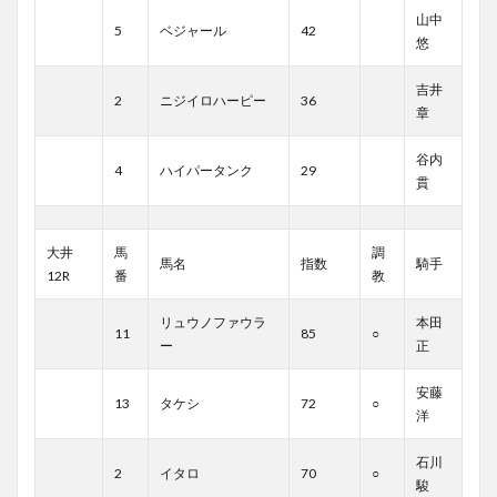
山中
5
ベジャール
42
悠
吉井
2
ニジイロハーピー
36
章
谷内
4
ハイパータンク
29
貫
大井
馬
調
馬名
指数
騎手
12R
番
教
リュウノファウラ
本田
11
85
○
ー
正
安藤
13
タケシ
72
○
洋
石川
2
イタロ
70
○
駿