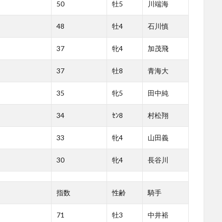
50
牡5
川端海
48
牡4
石川慎
37
牝4
加茂飛
37
牡8
青海大
35
牝5
田中純
34
ｾﾝ8
村松翔
33
牝4
山田義
30
牝4
長谷川
指数
性齢
騎手
71
牡3
中井裕