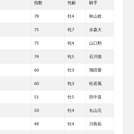
指数
性齢
騎手
78
牡4
秋山稔
75
牝7
永森大
75
牝4
山口勲
74
牝5
石川慎
60
牡3
飛田愛
60
牝3
松若風
51
牡5
田中直
50
牡4
丸山元
48
牡4
川島拓