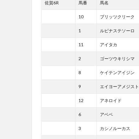
佐賀6R
馬番
馬名
10
ブリッツクリーク
1
ルピナステソーロ
11
アイタカ
2
ゴーツウキリシマ
8
ケイテンアイジン
9
エイヨーアメジスト
12
アネロイド
6
アベベ
3
カシノルーカス