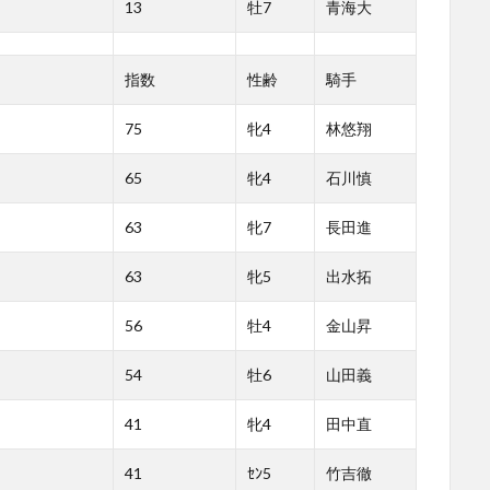
13
牡7
青海大
指数
性齢
騎手
75
牝4
林悠翔
65
牝4
石川慎
63
牝7
長田進
63
牝5
出水拓
56
牡4
金山昇
54
牡6
山田義
41
牝4
田中直
41
ｾﾝ5
竹吉徹