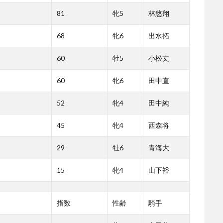
81
牝5
林悠翔
68
牝6
出水拓
60
牡5
小松丈
60
牝6
田中直
52
牝4
田中純
45
牝4
西森将
29
牡6
青海大
15
牝4
山下裕
指数
性齢
騎手