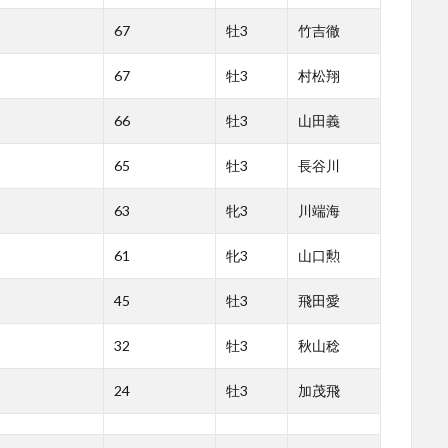
67
牡3
竹吉徹
67
牡3
村松翔
66
牡3
山田義
65
牡3
長谷川
63
牝3
川端海
61
牝3
山口勲
45
牡3
飛田愛
32
牡3
秋山稔
24
牡3
加茂飛