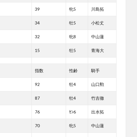
39
牝5
川島拓
34
牡5
小松丈
32
牝8
中山蓮
15
牡5
青海大
指数
性齢
騎手
92
牡4
山口勲
87
牡4
竹吉徹
76
ｾﾝ6
出水拓
70
牝5
中山蓮