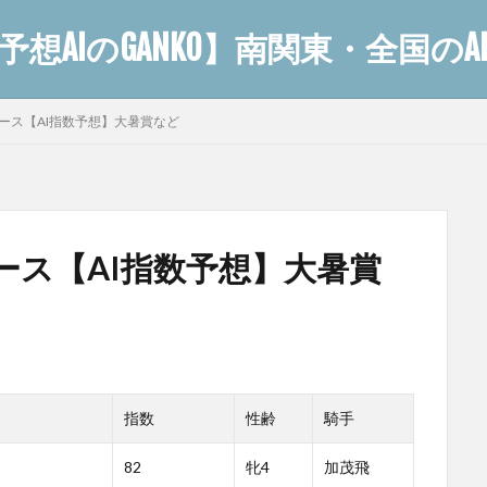
想AIのGANKO】南関東・全国の
全レース【AI指数予想】大暑賞など
レース【AI指数予想】大暑賞
指数
性齢
騎手
82
牝4
加茂飛