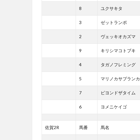
8
ユクサキタ
3
ゼットランポ
2
ヴェッキオカズマ
9
キリシマコトブキ
4
タガノフレミング
5
マリノカサブランカ
7
ビヨンドザタイム
6
ヨメニケイゴ
佐賀2R
馬番
馬名