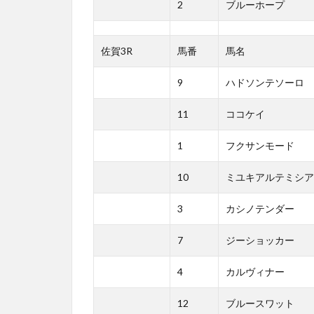
2
ブルーホープ
佐賀3R
馬番
馬名
9
ハドソンテソーロ
11
ココケイ
1
フクサンモード
10
ミユキアルテミシア
3
カシノテンダー
7
ジーショッカー
4
カルヴィナー
12
ブルースワット