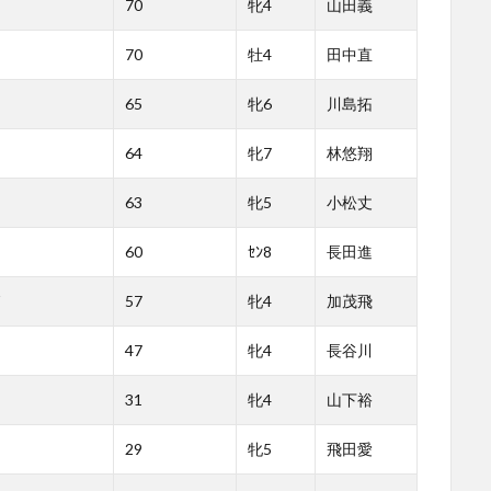
70
牝4
山田義
70
牡4
田中直
65
牝6
川島拓
64
牝7
林悠翔
63
牝5
小松丈
60
ｾﾝ8
長田進
57
牝4
加茂飛
47
牝4
長谷川
31
牝4
山下裕
29
牝5
飛田愛