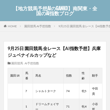
【地方競馬予想AIのGANKO】南関東・全
国のAI指数ブログ
園田競馬 AI予想指数
9月25日 園田競馬 全レース【AI指
HOME
9月25日 園田競馬 全レース【AI指数予想】兵庫
ジュベナイルカップなど
園田競馬 AI予想指数
馬
性
園田1R
馬名
指数
騎手
番
齢
中田
7
シャルトターク
74
牝5
貴
ドリームチェイサ
小谷
1
71
牝4
ー
哲