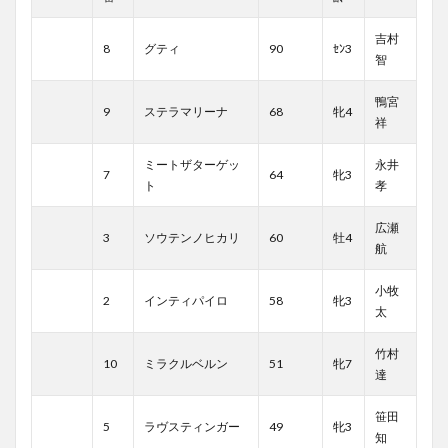
吉村
8
グティ
90
ｾﾝ3
智
鴨宮
9
ステラマリーナ
68
牝4
祥
ミートザターゲッ
永井
7
64
牝3
ト
孝
広瀬
3
ソウテンノヒカリ
60
牡4
航
小牧
2
インティパイロ
58
牝3
太
竹村
10
ミラクルベルン
51
牝7
達
笹田
5
ラヴスティンガー
49
牝3
知