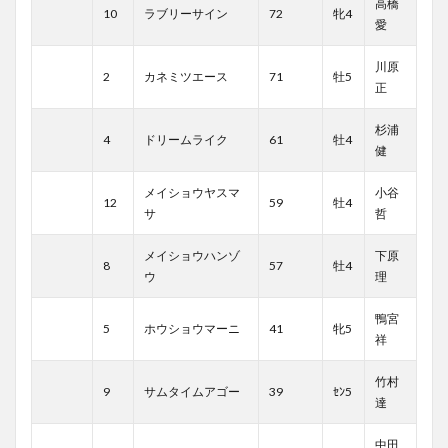
高橋
10
ラブリーサイン
72
牝4
愛
川原
2
カネミツエース
71
牡5
正
杉浦
4
ドリームライク
61
牡4
健
メイショウヤスマ
小谷
12
59
牡4
サ
哲
メイショウハンゾ
下原
8
57
牡4
ウ
理
鴨宮
5
ホウショウマーニ
41
牝5
祥
竹村
9
サムタイムアゴー
39
ｾﾝ5
達
中田