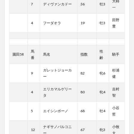
大柿
7
ディヴァンカドー
36
牡3
一
田野
4
フーダオラ
19
牡3
豊
馬
性
園田5R
馬名
指数
騎手
番
齢
ガレットジョーカ
杉浦
9
82
牝6
ー
健
エリカマルゲリー
吉村
4
80
牝4
タ
智
小谷
5
エイシンボーノ
68
牡4
哲
ナギサノバルコニ
小牧
12
67
牝3
ー
太