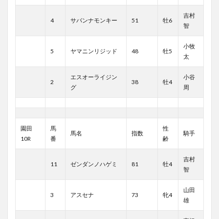
吉村
4
サバンナモンキー
51
牡6
智
小牧
5
ヤマニンリジッド
48
牡5
太
エスオーライジン
小谷
2
38
牡4
グ
周
園田
馬
性
馬名
指数
騎手
10R
番
齢
吉村
11
ゼンダンノハゲミ
81
牡4
智
山田
3
アスセナ
73
牝4
雄