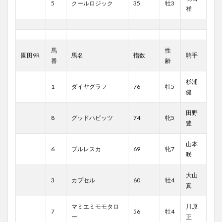
5
クールロジック
35
牡3
祥
馬
性
園田9R
馬名
指数
騎手
番
齢
杉浦
1
ダイヤグラフ
76
牡5
健
田野
8
グッドハビッツ
74
牝5
豊
山本
6
ブルレスカ
69
牝7
咲
大山
3
カプセル
60
牡4
真
マミエミモモタロ
川原
7
56
牡4
ー
正