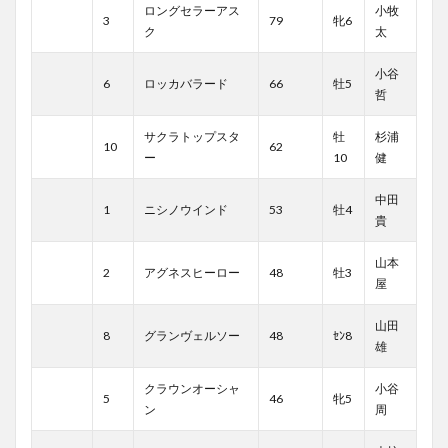
ロングセラーアス
小牧
3
79
牝6
ク
太
小谷
6
ロッカバラード
66
牡5
哲
サクラトップスタ
牡
杉浦
10
62
ー
10
健
中田
1
ニシノウインド
53
牡4
貴
山本
2
アグネスヒーロー
48
牡3
屋
山田
8
グランヴェルソー
48
ｾﾝ8
雄
クラウンオーシャ
小谷
5
46
牝5
ン
周