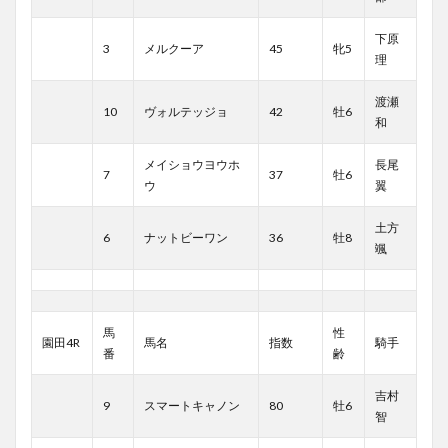
下原
3
メルクーア
45
牝5
理
渡瀬
10
ヴォルテッジョ
42
牡6
和
メイショウヨウホ
長尾
7
37
牡6
ウ
翼
土方
6
ナットビーワン
36
牡8
颯
馬
性
園田4R
馬名
指数
騎手
番
齢
吉村
9
スマートキャノン
80
牡6
智