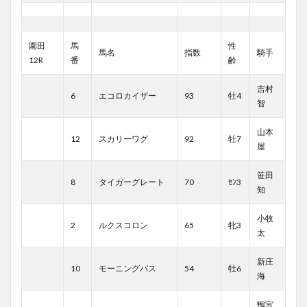
園田
馬
性
馬名
指数
騎手
12R
番
齢
吉村
6
エコロカイザー
93
牡4
智
山本
12
スカリーワグ
92
牡7
屋
笹田
8
タイガーグレート
70
ｾﾝ3
知
小牧
2
ルクスコロン
65
牝3
太
新庄
10
モーニングパス
54
牡6
海
鴨宮