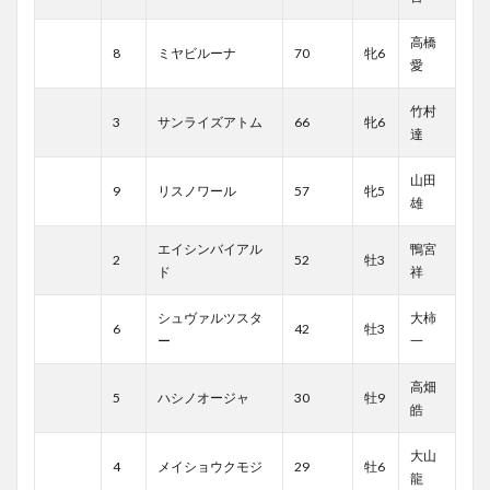
高橋
8
ミヤビルーナ
70
牝6
愛
竹村
3
サンライズアトム
66
牝6
達
山田
9
リスノワール
57
牝5
雄
エイシンバイアル
鴨宮
2
52
牡3
ド
祥
シュヴァルツスタ
大柿
6
42
牡3
ー
一
高畑
5
ハシノオージャ
30
牡9
皓
大山
4
メイショウクモジ
29
牡6
龍