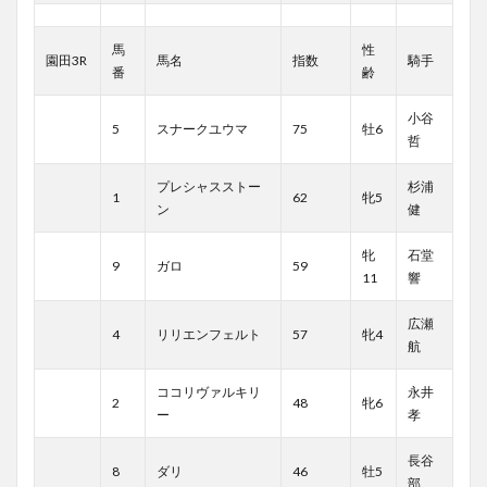
馬
性
園田3R
馬名
指数
騎手
番
齢
小谷
5
スナークユウマ
75
牡6
哲
プレシャスストー
杉浦
1
62
牝5
ン
健
牝
石堂
9
ガロ
59
11
響
広瀬
4
リリエンフェルト
57
牝4
航
ココリヴァルキリ
永井
2
48
牝6
ー
孝
長谷
8
ダリ
46
牡5
部