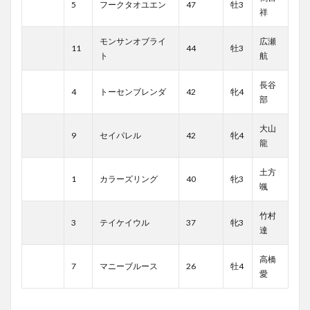
5
フークタオユエン
47
牡3
祥
モンサンオブライ
広瀬
11
44
牡3
ト
航
長谷
4
トーセンブレンダ
42
牝4
部
大山
9
セイパレル
42
牝4
龍
土方
1
カラーズリング
40
牝3
颯
竹村
3
テイケイウル
37
牝3
達
高橋
7
マニーブルース
26
牡4
愛