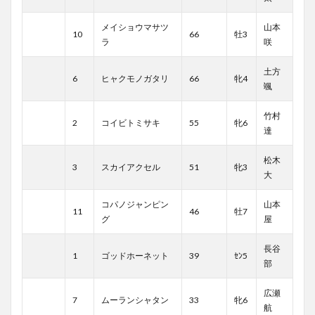
メイショウマサツ
山本
10
66
牡3
ラ
咲
土方
6
ヒャクモノガタリ
66
牝4
颯
竹村
2
コイビトミサキ
55
牝6
達
松木
3
スカイアクセル
51
牝3
大
コパノジャンピン
山本
11
46
牡7
グ
屋
長谷
1
ゴッドホーネット
39
ｾﾝ5
部
広瀬
7
ムーランシャタン
33
牝6
航