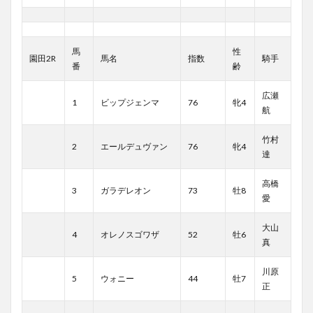
馬
性
園田2R
馬名
指数
騎手
番
齢
広瀬
1
ビップジェンマ
76
牝4
航
竹村
2
エールデュヴァン
76
牝4
達
高橋
3
ガラデレオン
73
牡8
愛
大山
4
オレノスゴワザ
52
牡6
真
川原
5
ウォニー
44
牡7
正