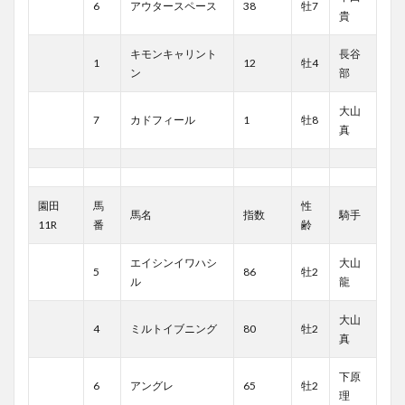
6
アウタースペース
38
牡7
貴
キモンキャリント
長谷
1
12
牡4
ン
部
大山
7
カドフィール
1
牡8
真
園田
馬
性
馬名
指数
騎手
11R
番
齢
エイシンイワハシ
大山
5
86
牡2
ル
龍
大山
4
ミルトイブニング
80
牡2
真
下原
6
アングレ
65
牡2
理