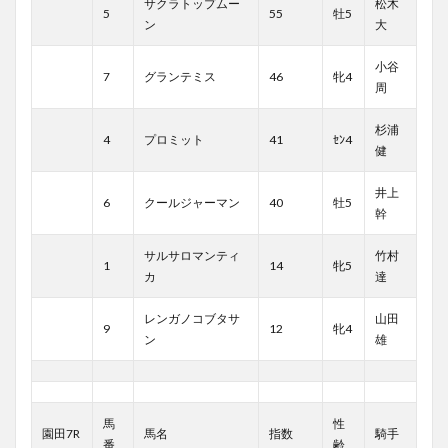
サクラトップムー
松木
5
55
牡5
ン
大
小谷
7
グランテミス
46
牝4
周
杉浦
4
プロミット
41
ｾﾝ4
健
井上
6
クールジャーマン
40
牡5
幹
サルサロマンティ
竹村
1
14
牝5
カ
達
レンガノコブタサ
山田
9
12
牝4
ン
雄
馬
性
園田7R
馬名
指数
騎手
番
齢