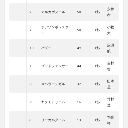
永井
2
マルカボヌール
50
牡2
孝
ポアゾンポレスタ
小牧
7
50
牡2
ー
太
広瀬
10
パズー
49
牡2
航
吉村
1
ゴッドフェンサー
44
牡2
智
山本
8
メヘラーンガル
37
牡2
屋
竹村
9
ヤクモドリーム
16
牝2
達
鴨宮
3
リーガルタイム
13
牡2
祥