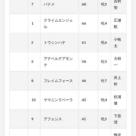
吉村
7
パドメ
68
牝3
智
クライムエンジェ
広瀬
1
66
牝4
ル
航
小牧
2
トウシンハナ
61
牝6
太
アナベルデアモン
大柿
3
58
牡3
テ
一
井上
8
フレイムフォース
46
牡7
幹
杉浦
10
ヤマニンラベーラ
43
牝4
健
下原
9
アフェシス
41
牝3
理
鴨宮