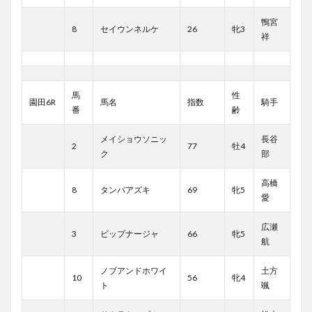
鴨宮
8
セイウンネルケ
26
牝3
祥
馬
性
園田6R
馬名
指数
騎手
番
齢
メイショウソニッ
長谷
2
77
牡4
ク
部
高橋
8
タンバアズキ
69
牝5
愛
広瀬
3
ビップナージャ
66
牝5
航
ノブアンドホワイ
土方
10
56
牝4
ト
颯