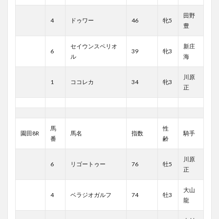
田野
4
ドゥワー
46
牝5
豊
セイウンスペリオ
新庄
6
39
牝3
ル
海
川原
1
ココレカ
34
牝3
正
馬
性
園田8R
馬名
指数
騎手
番
齢
川原
6
リゴートゥー
76
牡5
正
大山
4
ベラジオガルフ
74
牡3
龍