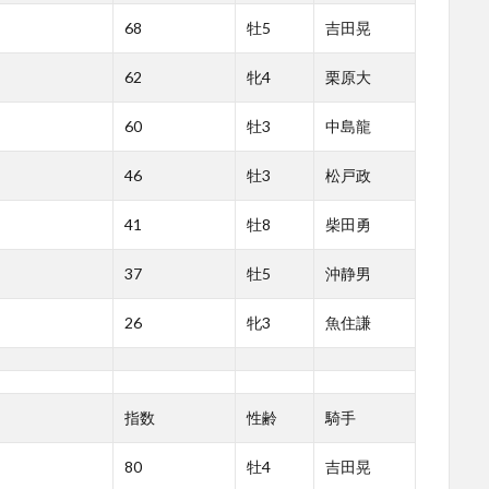
68
牡5
吉田晃
62
牝4
栗原大
60
牡3
中島龍
46
牡3
松戸政
41
牡8
柴田勇
37
牡5
沖静男
26
牝3
魚住謙
指数
性齢
騎手
80
牡4
吉田晃