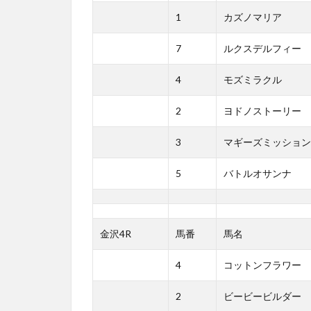
1
カズノマリア
7
ルクスデルフィー
4
モズミラクル
2
ヨドノストーリー
3
マギーズミッション
5
バトルオサンナ
金沢4R
馬番
馬名
4
コットンフラワー
2
ビービービルダー