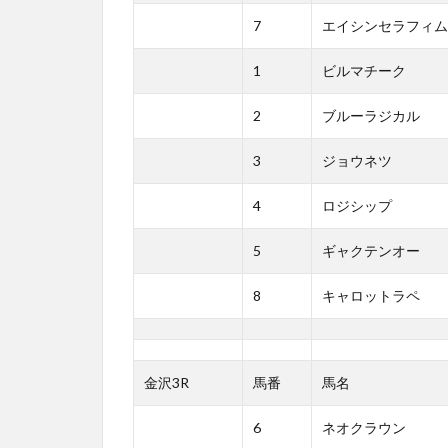
7
エイシンセラフィム
1
ビルマチーク
2
ブルーラジカル
3
ジョウネツ
4
ロジシップ
5
ギャクテンオー
8
キャロットラペ
金沢3R
馬番
馬名
6
ネオクラウン