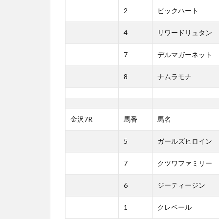
2
ビックハート
4
リワードリュタン
7
デルマガーネット
8
ナムラモナ
金沢7R
馬番
馬名
5
ガールズヒロイン
7
クツワファミリー
6
ジーティージン
1
クレベール