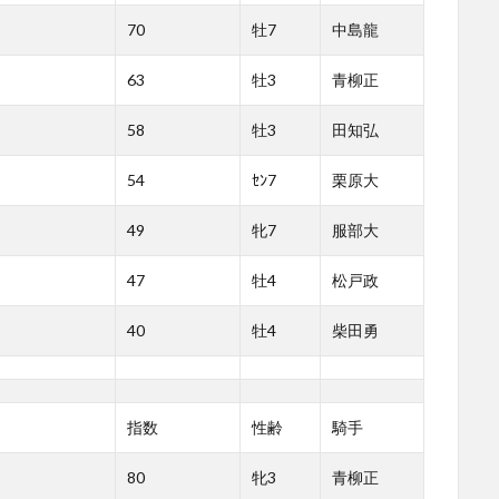
70
牡7
中島龍
63
牡3
青柳正
58
牡3
田知弘
54
ｾﾝ7
栗原大
49
牝7
服部大
47
牡4
松戸政
40
牡4
柴田勇
指数
性齢
騎手
80
牝3
青柳正