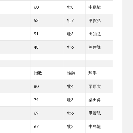
60
牡8
中島龍
53
牡7
甲賀弘
51
牝3
田知弘
48
牡6
魚住謙
指数
性齢
騎手
80
牝4
栗原大
74
牝3
柴田勇
69
牡6
甲賀弘
67
牝3
中島龍