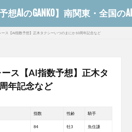
想AIのGANKO】南関東・全国の
 全レース【AI指数予想】正木タクシーいつのまにか10周年記念など
全レース【AI指数予想】正木タ
0周年記念など
指数
性齢
騎手
84
牡3
魚住謙