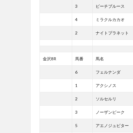
3
ビーチブルース
4
ミラクルカカオ
2
ナイトプラネット
金沢8R
馬番
馬名
6
フェルナンダ
1
アクシノス
2
ソルセルリ
3
ノーザンピーク
5
アエノジュピター