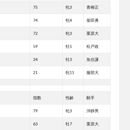
75
牝3
青柳正
74
牝4
柴田勇
72
牝3
栗原大
59
牡5
松戸政
34
牡3
魚住謙
21
牝11
服部大
指数
性齢
騎手
79
牝3
沖静男
63
牡7
栗原大