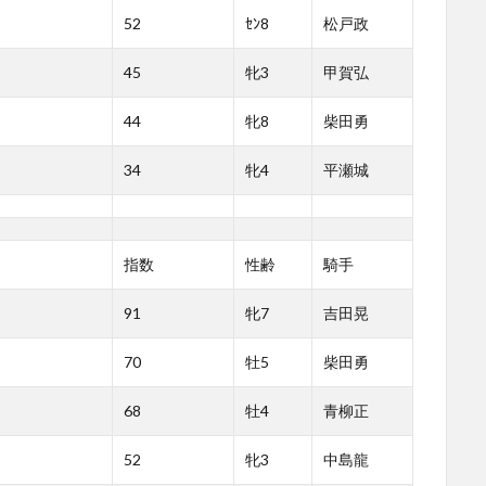
52
ｾﾝ8
松戸政
45
牝3
甲賀弘
44
牝8
柴田勇
34
牝4
平瀬城
指数
性齢
騎手
91
牝7
吉田晃
70
牡5
柴田勇
68
牡4
青柳正
52
牝3
中島龍