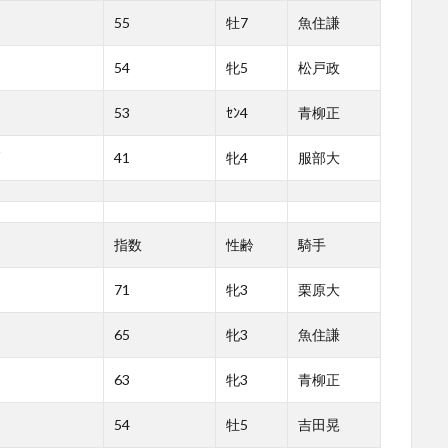
55
牡7
魚住謙
54
牝5
松戸政
53
ｾﾝ4
青柳正
41
牝4
服部大
指数
性齢
騎手
71
牝3
栗原大
65
牝3
魚住謙
63
牝3
青柳正
54
牡5
吉田晃