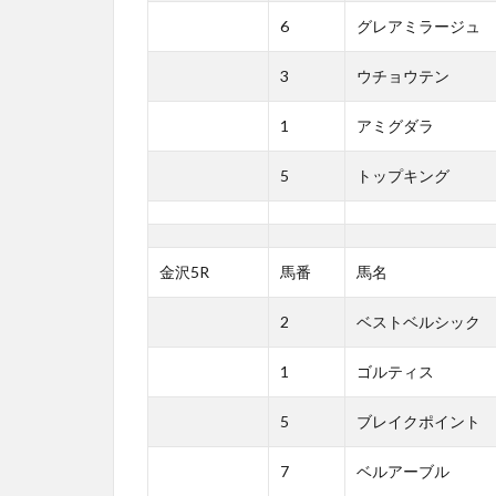
6
グレアミラージュ
3
ウチョウテン
1
アミグダラ
5
トップキング
金沢5R
馬番
馬名
2
ベストベルシック
1
ゴルティス
5
ブレイクポイント
7
ベルアーブル