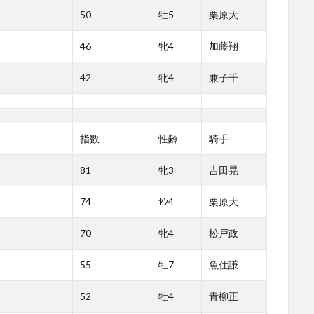
50
牡5
栗原大
46
牝4
加藤翔
42
牝4
兼子千
指数
性齢
騎手
81
牝3
吉田晃
74
ｾﾝ4
栗原大
70
牝4
松戸政
55
牡7
魚住謙
52
牡4
青柳正