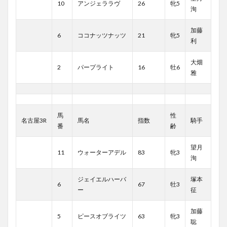
10
アンジェララヴ
26
牝5
洵
加藤
6
ココナッツナッツ
21
牝5
利
大畑
2
パープライト
16
牡6
雅
馬
性
名古屋3R
馬名
指数
騎手
番
齢
望月
11
ウォーターアデル
83
牝3
洵
ジェイエルハーバ
塚本
6
67
牡3
ー
征
加藤
5
ピースオブライツ
63
牝3
聡