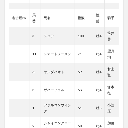
馬
性
名古屋8R
馬名
指数
騎手
番
齢
筒井
3
スコア
100
牡4
勇
望月
11
スマートヌーメン
71
牝4
洵
村上
6
ヤルダバオト
69
牡4
弘
塚本
8
ザハーフェル
68
牝4
征
ファルコンウィン
小笠
1
61
牡8
グ
原
シャイニングロー
加藤
9
60
牝4