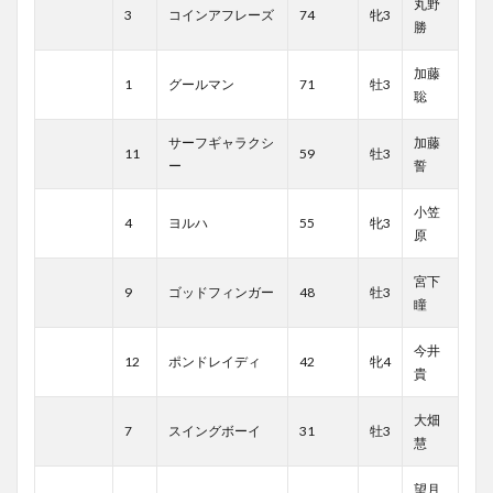
丸野
3
コインアフレーズ
74
牝3
勝
加藤
1
グールマン
71
牡3
聡
サーフギャラクシ
加藤
11
59
牡3
ー
誓
小笠
4
ヨルハ
55
牝3
原
宮下
9
ゴッドフィンガー
48
牡3
瞳
今井
12
ポンドレイディ
42
牝4
貴
大畑
7
スイングボーイ
31
牡3
慧
望月