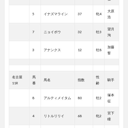
大原
5
イナズマライン
37
牝4
浩
望月
7
ニョイボウ
32
牡3
洵
加藤
3
アナンクス
12
牡8
誓
名古屋
馬
性
馬名
指数
騎手
11R
番
齢
塚本
8
アルティメイタム
80
牡2
征
宮下
4
リトルリリイ
68
牝2
瞳