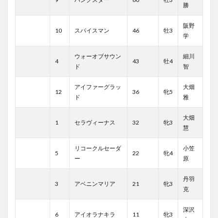
勝
阪野
10
スパイスマン
46
牡3
学
ウォーオブサウン
細川
4
43
牡4
ド
智
アイファーグラッ
大畑
12
36
牝5
ド
雅
大畑
1
セラヴィーナス
32
牝3
慧
リコークルセーダ
小笠
5
22
牝4
ー
原
丹羽
3
アベニンマリア
21
牝3
克
深沢
6
アイオラナキラ
11
牝3