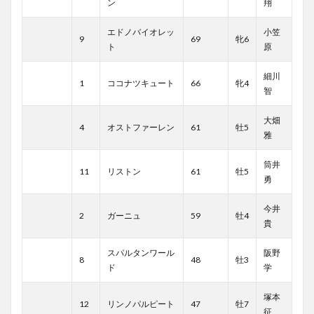
ン
翔
エドノバイオレッ
小笠
9
69
牝6
ト
原
細川
1
ココナツキュート
66
牝4
智
大畑
4
オストファーレン
61
牡5
雅
筒井
11
リストン
61
牡5
勇
今井
2
ガーニュ
59
牡4
貴
スパルタンワール
阪野
8
48
牡3
ド
学
塚本
12
リンノパルピート
47
牡7
征