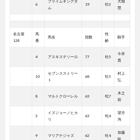
プライムキングダ
大畑
6
19
牡2
ム
慧
名古屋
馬
性
馬名
指数
騎手
12R
番
齢
今井
4
アスキステソーロ
77
牡5
貴
セブンスストリー
村上
10
68
牡5
ト
弘
木之
8
マルトクローレル
63
牝7
前
イズジョーノヒカ
望月
3
63
牝4
リ
洵
加藤
9
マリアナジャズ
62
牡4
聡