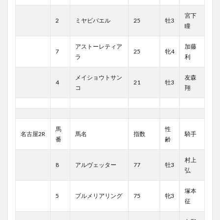
宮下
2
ミヤビバエル
25
牡3
瞳
アストーレティア
加藤
7
25
牝4
ラ
利
メイショウトサン
友森
4
21
牡3
コ
翔
馬
性
名古屋2R
馬名
指数
騎手
番
齢
村上
8
アルヴェッター
77
牡3
弘
塚本
5
プルメリアリング
75
牝3
征