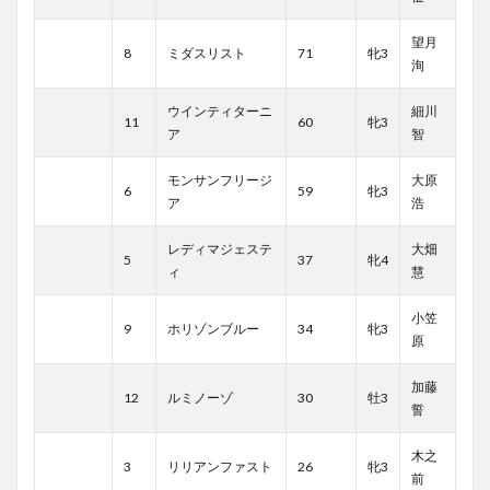
望月
8
ミダスリスト
71
牝3
洵
ウインティターニ
細川
11
60
牝3
ア
智
モンサンフリージ
大原
6
59
牝3
ア
浩
レディマジェステ
大畑
5
37
牝4
ィ
慧
小笠
9
ホリゾンブルー
34
牝3
原
加藤
12
ルミノーゾ
30
牡3
誓
木之
3
リリアンファスト
26
牝3
前