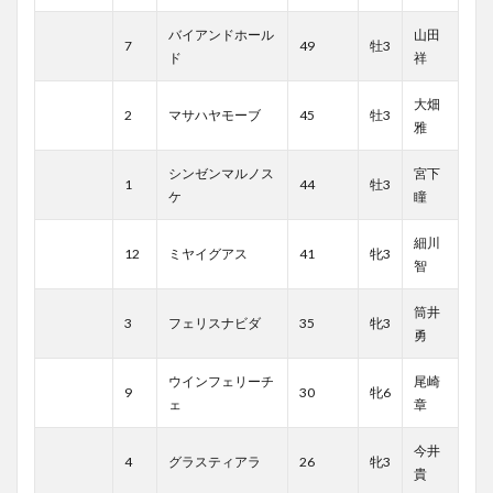
バイアンドホール
山田
7
49
牡3
ド
祥
大畑
2
マサハヤモーブ
45
牡3
雅
シンゼンマルノス
宮下
1
44
牡3
ケ
瞳
細川
12
ミヤイグアス
41
牝3
智
筒井
3
フェリスナビダ
35
牝3
勇
ウインフェリーチ
尾崎
9
30
牝6
ェ
章
今井
4
グラスティアラ
26
牝3
貴