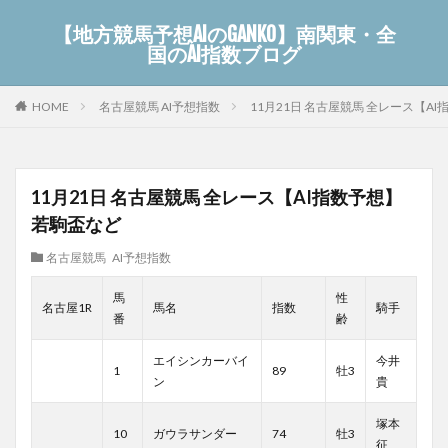
【地方競馬予想AIのGANKO】南関東・全
国のAI指数ブログ
名古屋競馬 AI予想指数
11月21日 名古屋競馬 全レース【A
HOME
11月21日 名古屋競馬 全レース【AI指数予想】
若駒盃など
名古屋競馬 AI予想指数
馬
性
名古屋1R
馬名
指数
騎手
番
齢
エイシンカーバイ
今井
1
89
牡3
ン
貴
塚本
10
ガウラサンダー
74
牡3
征