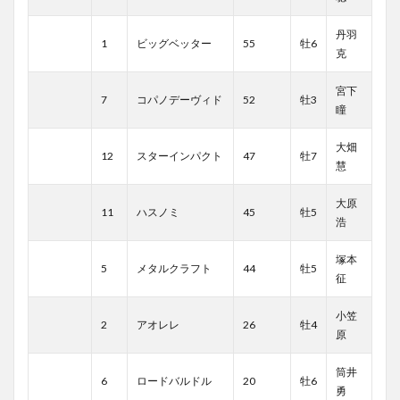
丹羽
1
ビッグベッター
55
牡6
克
宮下
7
コパノデーヴィド
52
牡3
瞳
大畑
12
スターインパクト
47
牡7
慧
大原
11
ハスノミ
45
牡5
浩
塚本
5
メタルクラフト
44
牡5
征
小笠
2
アオレレ
26
牡4
原
筒井
6
ロードバルドル
20
牡6
勇