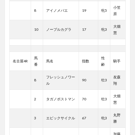
小笠
8
アイノメバエ
19
牝5
原
大畑
10
ノーブルカグラ
17
牝3
慧
馬
性
名古屋4R
馬名
指数
騎手
番
齢
フレッシュノワー
友森
8
90
牡3
ル
翔
大畑
2
タガノポストマン
70
牡3
慧
丸野
3
エピックサイクル
67
牝3
勝
加藤