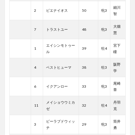
細川
2
ピエナイオス
50
牝3
智
大畑
7
トラストユー
48
牝3
慧
エイシンモトゥー
宮下
1
39
牡4
ル
瞳
阪野
4
ベストヒューマ
38
牡3
学
尾崎
6
イクアンロー
33
牝3
章
メイショウウミカ
丹羽
11
32
牡4
ゼ
克
ビーラブドウィッ
筒井
3
29
牝3
チ
勇