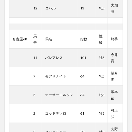
大畑
12
コハル
13
牝5
雅
馬
性
名古屋6R
馬名
指数
騎手
番
齢
今井
11
バレアレス
101
牡3
貴
望月
7
モアサナイト
64
牝3
洵
塚本
8
テーオーニルソン
64
牝3
征
村上
2
ゴッドテソロ
61
牡3
弘
丸野
9
ハンクスター
60
牡3