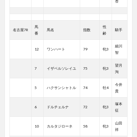
杏
馬
性
名古屋7R
馬名
指数
騎手
番
齢
細川
12
ワンハート
79
牝3
智
望月
7
イザベルソレイユ
75
牝3
洵
今井
5
ハクサンシャトル
74
牡4
貴
塚本
6
ドルチェルナ
72
牝3
征
山田
10
カルタジローネ
58
牝3
祥