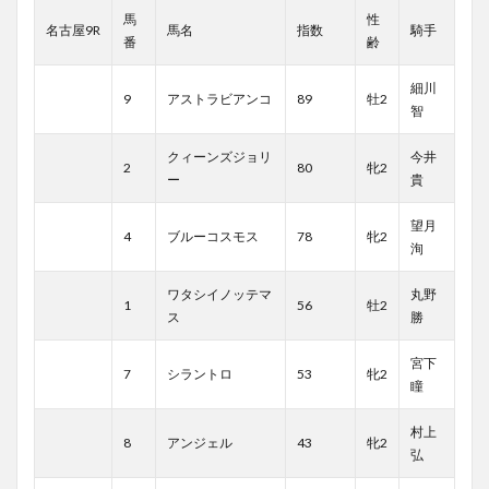
馬
性
名古屋9R
馬名
指数
騎手
番
齢
細川
9
アストラビアンコ
89
牡2
智
クィーンズジョリ
今井
2
80
牝2
ー
貴
望月
4
ブルーコスモス
78
牝2
洵
ワタシイノッテマ
丸野
1
56
牡2
ス
勝
宮下
7
シラントロ
53
牝2
瞳
村上
8
アンジェル
43
牝2
弘