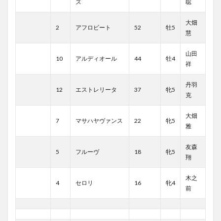
ズ
聡
大畑
2
アフロビート
52
牡5
慧
山田
10
アルディオール
44
牡4
祥
丹羽
12
エストレリータ
37
牝5
克
大畑
7
マサハヤヴァンス
22
牝5
雅
友森
5
フルーヴ
18
牝5
翔
木之
4
セロリ
16
牝4
前