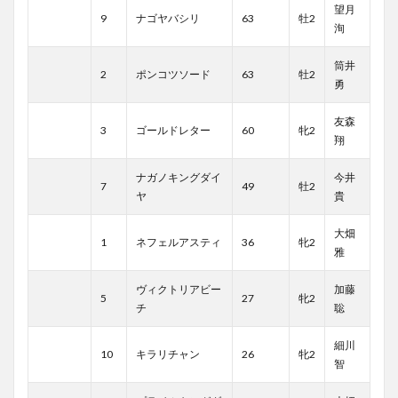
望月
9
ナゴヤバシリ
63
牡2
洵
筒井
2
ポンコツソード
63
牡2
勇
友森
3
ゴールドレター
60
牝2
翔
ナガノキングダイ
今井
7
49
牡2
ヤ
貴
大畑
1
ネフェルアスティ
36
牝2
雅
ヴィクトリアビー
加藤
5
27
牝2
チ
聡
細川
10
キラリチャン
26
牝2
智