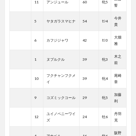
11
アンジュール
60
牝5
誓
今井
5
ヤタガラスマヒナ
54
ｾﾝ4
貴
大畑
6
カフジジャワ
42
ｾﾝ3
雅
木之
1
ヌプルクル
39
牝3
前
フクチャンフクメ
尾崎
10
39
牝4
イ
章
加藤
9
コズミックコール
29
牝5
利
ユイノペニーワイ
丹羽
12
24
牡6
ズ
克
阪野
4
アナベル
16
牝6