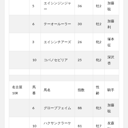
エイシンジンジャ
加藤
5
36
牡2
ー
聡
加藤
6
テーオールーラー
30
牡2
利
塚本
3
エイシンチアーズ
26
牝2
征
深沢
10
コパノセビリア
25
牝2
杏
名古屋
馬
性
馬名
指数
騎手
10R
番
齢
加藤
6
グローブフェイム
88
牝5
聡
ハクサンクラーケ
友森
10
81
牡7