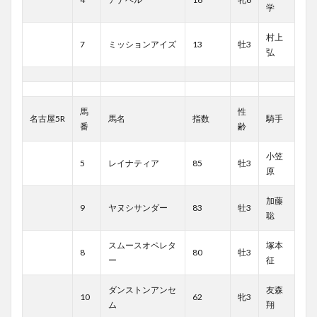
学
村上
7
ミッションアイズ
13
牡3
弘
馬
性
名古屋5R
馬名
指数
騎手
番
齢
小笠
5
レイナティア
85
牡3
原
加藤
9
ヤヌシサンダー
83
牡3
聡
スムースオペレタ
塚本
8
80
牡3
ー
征
ダンストンアンセ
友森
10
62
牝3
ム
翔