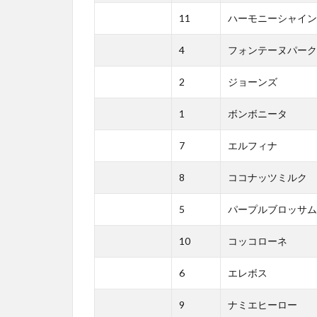
11
ハーモニーシャイン
4
フォンテーヌパーク
2
ジョーンズ
1
ボンボニータ
7
エルフィナ
8
ココナッツミルク
5
パープルブロッサム
10
コッコローネ
6
エレボス
9
ナミエヒーロー