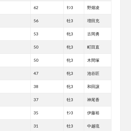
62
ｾﾝ3
野畑凌
56
牡3
増田充
53
牝3
古岡勇
50
牝3
町田直
50
牝3
木間塚
47
牝3
池谷匠
38
牝3
和田譲
37
牡3
神尾香
35
ｾﾝ3
伊藤裕
31
牡3
中越琉