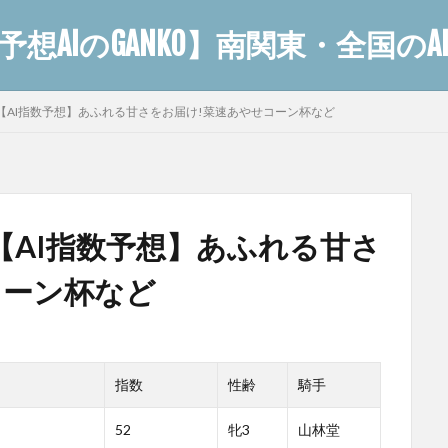
想AIのGANKO】南関東・全国の
ース【AI指数予想】あふれる甘さをお届け!菜速あやせコーン杯など
ス【AI指数予想】あふれる甘さ
コーン杯など
指数
性齢
騎手
52
牝3
山林堂