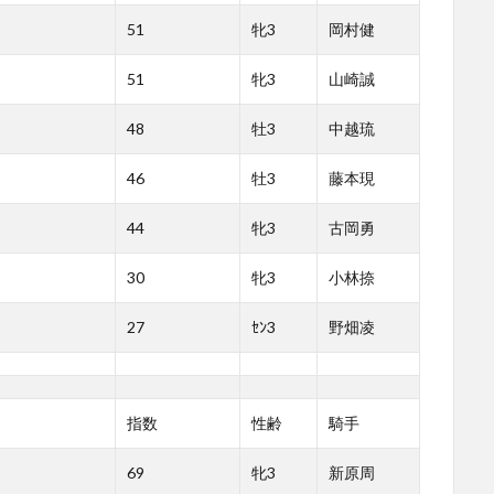
51
牝3
岡村健
51
牝3
山崎誠
48
牡3
中越琉
46
牡3
藤本現
44
牝3
古岡勇
30
牝3
小林捺
27
ｾﾝ3
野畑凌
指数
性齢
騎手
69
牝3
新原周