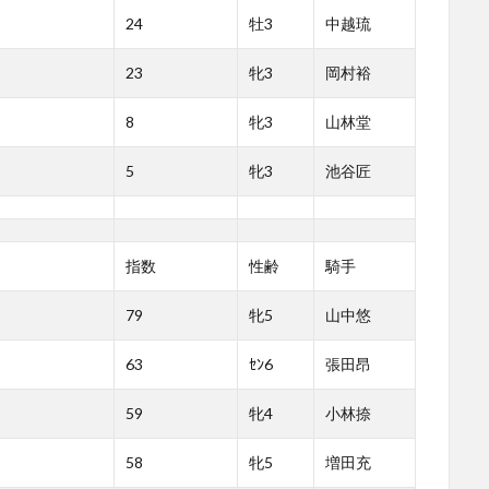
24
牡3
中越琉
23
牝3
岡村裕
8
牝3
山林堂
5
牝3
池谷匠
指数
性齢
騎手
79
牝5
山中悠
63
ｾﾝ6
張田昂
59
牝4
小林捺
58
牝5
増田充