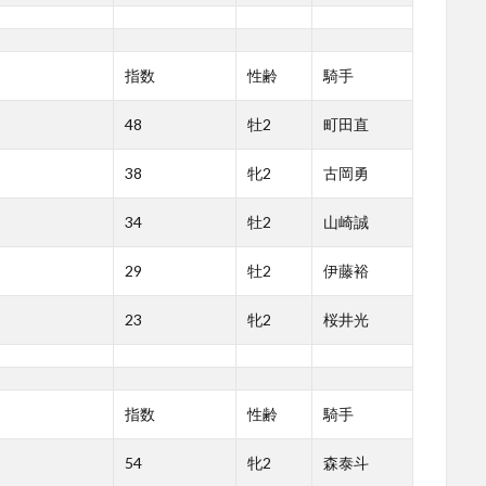
指数
性齢
騎手
48
牡2
町田直
38
牝2
古岡勇
34
牡2
山崎誠
29
牡2
伊藤裕
23
牝2
桜井光
指数
性齢
騎手
54
牝2
森泰斗