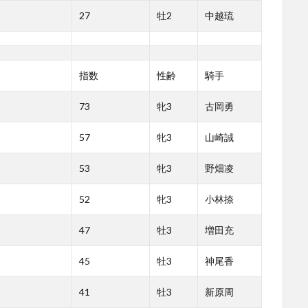
27
牡2
中越琉
指数
性齢
騎手
73
牝3
古岡勇
57
牝3
山崎誠
53
牝3
野畑凌
52
牝3
小林捺
47
牡3
増田充
45
牡3
神尾香
41
牡3
新原周