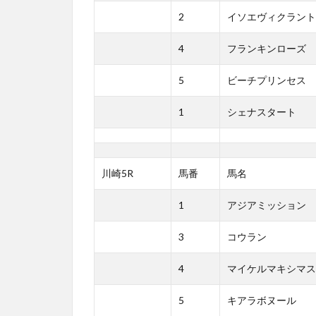
2
イソエヴィクラント
4
フランキンローズ
5
ビーチプリンセス
1
シェナスタート
川崎5R
馬番
馬名
1
アジアミッション
3
コウラン
4
マイケルマキシマス
5
キアラボヌール