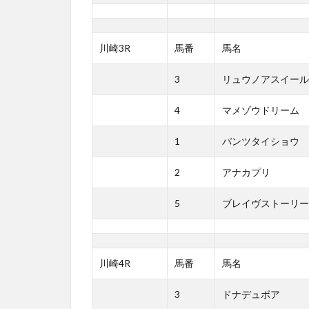
川崎3R
馬番
馬名
3
リュウノアスイール
4
マメゾウドリーム
1
パンツタイショウ
2
アナカプリ
5
ブレイヴストーリー
川崎4R
馬番
馬名
3
ドナデュボア