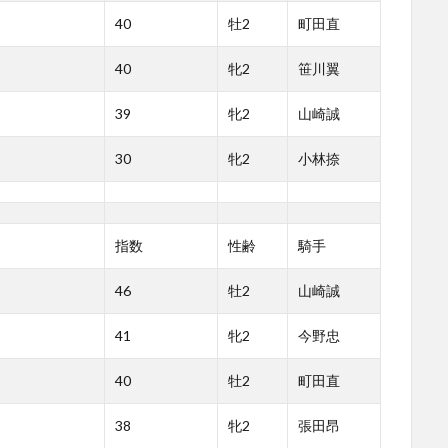
40
牡2
町田直
40
牝2
笹川翼
39
牝2
山崎誠
30
牝2
小林捺
指数
性齢
騎手
46
牡2
山崎誠
41
牝2
今野忠
40
牡2
町田直
38
牝2
張田昂