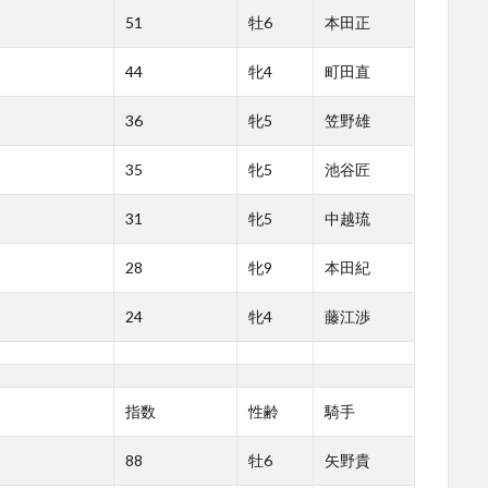
51
牡6
本田正
44
牝4
町田直
36
牝5
笠野雄
35
牝5
池谷匠
31
牝5
中越琉
28
牝9
本田紀
24
牝4
藤江渉
指数
性齢
騎手
88
牡6
矢野貴