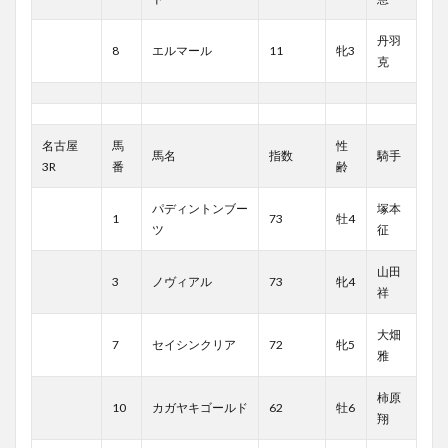
丹羽
8
エルマール
11
牝3
克
名古屋
馬
性
馬名
指数
騎手
3R
番
齢
パディントンブー
塚本
1
73
牡4
ツ
征
山田
3
ノヴィアル
73
牝4
祥
大畑
7
セイシンクリア
72
牝5
雅
柿原
10
カガヤキゴールド
62
牡6
翔