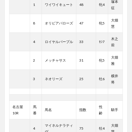
塚本
1
ワイワイキュート
48
牝4
征
大畑
8
オリビアバローズ
47
牝5
慧
木之
4
ロイヤルパープル
33
ｾﾝ7
前
大畑
2
メッチャサス
31
牝5
雅
横井
3
ネオリーズ
25
牡6
将
名古屋
馬
性
馬名
指数
騎手
10R
番
齢
マイネルナラティ
大畑
4
75
牡4
ヴ
慧