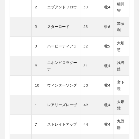
細川
2
エブアンドフロウ
53
牝4
智
加藤
5
スターロード
53
牡6
利
大畑
3
ハーピーティアラ
52
牝5
慧
ニホンピロラグー
浅野
9
51
牝4
ナ
皓
宮下
10
ウィンターソング
50
牝4
瞳
大畑
1
レアリーズレーヴ
49
牝4
雅
丸野
7
ストレイトアップ
44
牝4
勝