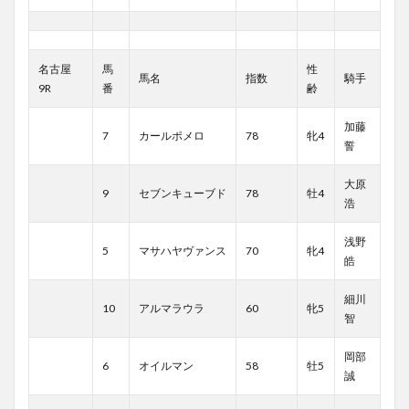
名古屋
馬
性
馬名
指数
騎手
9R
番
齢
加藤
7
カールポメロ
78
牝4
誓
大原
9
セブンキューブド
78
牡4
浩
浅野
5
マサハヤヴァンス
70
牝4
皓
細川
10
アルマラウラ
60
牝5
智
岡部
6
オイルマン
58
牡5
誠