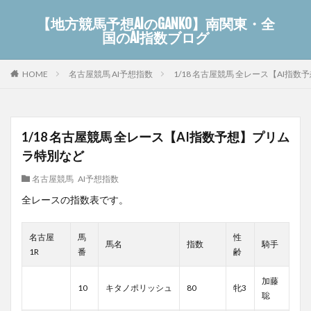
【地方競馬予想AIのGANKO】南関東・全
国のAI指数ブログ
名古屋競馬 AI予想指数
1/18 名古屋競馬 全レース【AI指
HOME
1/18 名古屋競馬 全レース【AI指数予想】プリム
ラ特別など
名古屋競馬 AI予想指数
全レースの指数表です。
名古屋
馬
性
馬名
指数
騎手
1R
番
齢
加藤
10
キタノポリッシュ
80
牝3
聡