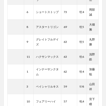
岡部
6
ショートストップ
73
牡4
誠
大畑
8
アスタートリゴン
69
牡5
雅
グレイトフルデイ
丸野
9
63
牡5
ズ
勝
浅野
11
ハクサンマックス
63
牡6
皓
インナーサンクタ
加藤
1
62
牡4
ム
聡
山田
3
ペイシャリルキス
59
ｾﾝ8
祥
宮下
10
フェアリーハイ
57
牝4
瞳