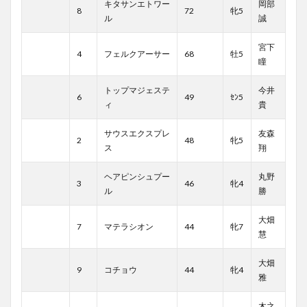
キタサンエトワー
岡部
8
72
牝5
ル
誠
宮下
4
フェルクアーサー
68
牡5
瞳
トップマジェステ
今井
6
49
ｾﾝ5
ィ
貴
サウスエクスプレ
友森
2
48
牝5
ス
翔
ヘアピンシュプー
丸野
3
46
牝4
ル
勝
大畑
7
マテラシオン
44
牝7
慧
大畑
9
コチョウ
44
牝4
雅
木之