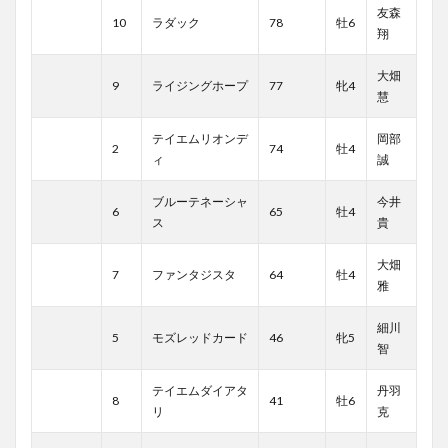
友森
10
ラダック
78
牡6
翔
大畑
9
ライジングホープ
77
牝4
慧
テイエムリオンデ
岡部
2
74
牡4
ィ
誠
ブルーテネーシャ
今井
6
65
牡4
ス
貴
大畑
7
ファンタジスタ
64
牡4
雅
細川
5
モズレッドカード
46
牝5
智
テイエムダイアタ
丹羽
8
41
牡6
リ
克