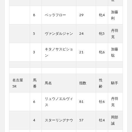
加藤
8
ベッラフロー
29
牝4
利
丹羽
5
ヴァンダルジャン
24
牝5
克
キタノサスピショ
加藤
3
21
牝6
ン
聡
名古屋
馬
性
馬名
指数
騎手
5R
番
齢
リュウノエルヴィ
丹羽
6
81
牡6
ス
克
岡部
4
スターリングナウ
57
牡4
誠