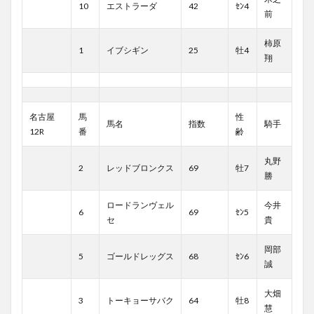
10
エストラーダ
42
ｾﾝ4
前
柿原
1
イブシギン
25
牡4
翔
名古屋
馬
性
馬名
指数
騎手
12R
番
齢
丸野
2
レッドブロンクス
69
牡7
勝
ロードランヴェル
今井
6
69
ｾﾝ5
セ
貴
岡部
5
ゴールドレッグス
68
ｾﾝ6
誠
大畑
3
トーキョーサバク
64
牡8
慧