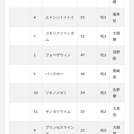
瞳
塚本
4
エイシントイトイ
55
牡3
征
コモリクイーンダ
大畑
7
52
牝3
ム
雅
浅野
1
フォーザウィン
47
牡3
皓
尾崎
5
バックホー
43
牝3
章
丸野
10
ツキノメガミ
34
牝3
勝
大原
11
サンヨウマイム
33
牝3
浩
プリンセスマイン
大畑
9
25
牝3
ド
慧