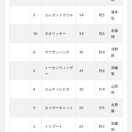
塚本
3
エレガントラウル
54
牝5
征
友森
10
ネオリッキー
54
牝5
翔
浅野
6
サウザンパンチ
45
牡4
皓
トーセンウィンザ
加藤
2
41
牡6
ー
誓
山田
4
エムティヒビキ
32
ｾﾝ4
祥
丸野
9
タイガーキャット
32
ｾﾝ5
勝
加藤
1
トリブート
25
牡5
利