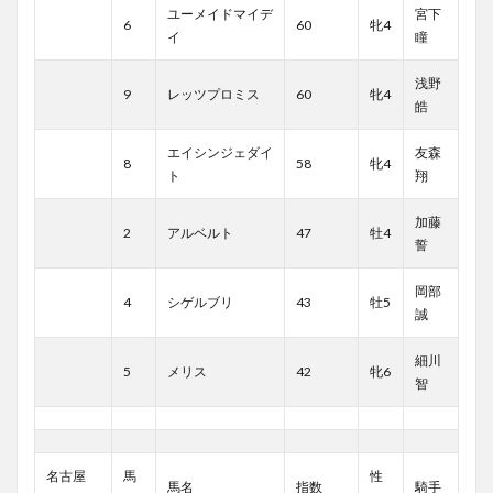
ユーメイドマイデ
宮下
6
60
牝4
イ
瞳
浅野
9
レッツプロミス
60
牝4
皓
エイシンジェダイ
友森
8
58
牝4
ト
翔
加藤
2
アルベルト
47
牡4
誓
岡部
4
シゲルブリ
43
牡5
誠
細川
5
メリス
42
牝6
智
名古屋
馬
性
馬名
指数
騎手