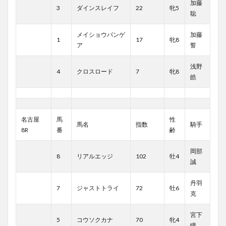
加藤
3
ダインスレイフ
22
牝5
聡
メイショウパンゲ
加藤
1
17
牝8
ア
誓
浅野
4
クロスロード
7
牝8
皓
名古屋
馬
性
馬名
指数
騎手
8R
番
齢
岡部
8
リアルエッジ
102
牡4
誠
丹羽
7
ジャストトライ
72
牡6
克
宮下
5
コウソクカナ
70
牝4
瞳