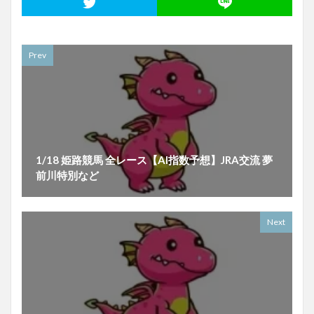
Prev
1/18 姫路競馬 全レース【AI指数予想】JRA交流 夢
前川特別など
Next