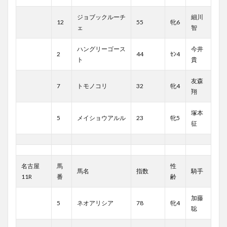
ジョブックルーチ
細川
12
55
牝6
ェ
智
ハングリーゴース
今井
2
44
ｾﾝ4
ト
貴
友森
7
トモノコリ
32
牝4
翔
塚本
5
メイショウアルル
23
牝5
征
名古屋
馬
性
馬名
指数
騎手
11R
番
齢
加藤
5
ネオアリシア
78
牝4
聡