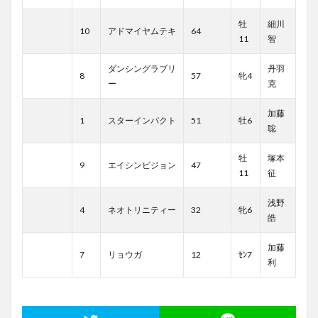
牡
細川
10
アドマイヤムテキ
64
11
智
ダンシングラブリ
丹羽
8
57
牝4
ー
克
加藤
1
スターインパクト
51
牡6
聡
牡
塚本
9
エイシンビジョン
47
11
征
浅野
4
ネオトリニティー
32
牝6
皓
加藤
7
リョウガ
12
ｾﾝ7
利