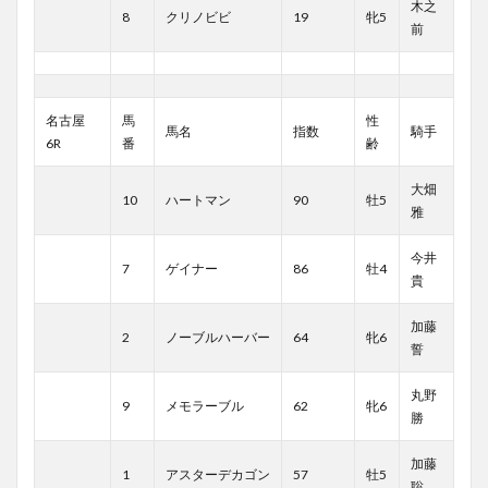
木之
8
クリノビビ
19
牝5
前
名古屋
馬
性
馬名
指数
騎手
6R
番
齢
大畑
10
ハートマン
90
牡5
雅
今井
7
ゲイナー
86
牡4
貴
加藤
2
ノーブルハーバー
64
牝6
誓
丸野
9
メモラーブル
62
牝6
勝
加藤
1
アスターデカゴン
57
牡5
聡