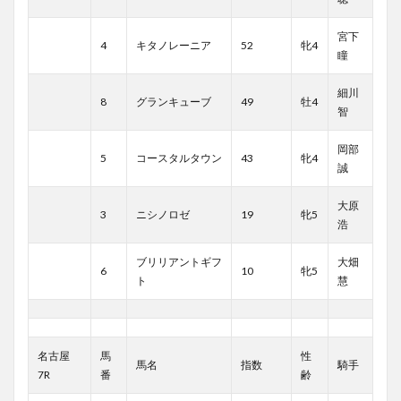
宮下
4
キタノレーニア
52
牝4
瞳
細川
8
グランキューブ
49
牡4
智
岡部
5
コースタルタウン
43
牝4
誠
大原
3
ニシノロゼ
19
牝5
浩
ブリリアントギフ
大畑
6
10
牝5
ト
慧
名古屋
馬
性
馬名
指数
騎手
7R
番
齢