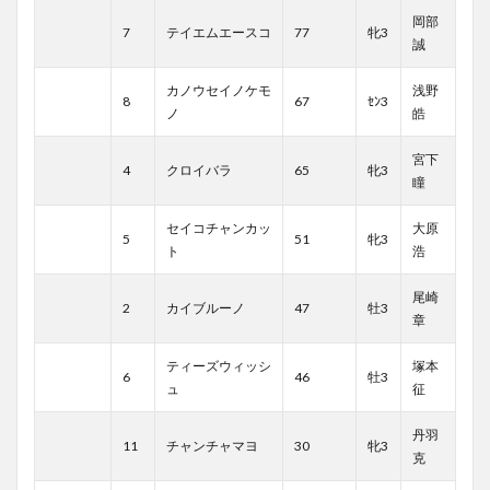
岡部
7
テイエムエースコ
77
牝3
誠
カノウセイノケモ
浅野
8
67
ｾﾝ3
ノ
皓
宮下
4
クロイバラ
65
牝3
瞳
セイコチャンカッ
大原
5
51
牝3
ト
浩
尾崎
2
カイブルーノ
47
牡3
章
ティーズウィッシ
塚本
6
46
牡3
ュ
征
丹羽
11
チャンチャマヨ
30
牝3
克