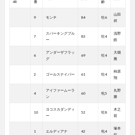
4R
番
齢
山田
9
モンチ
84
牡6
祥
スパーキングブル
浅野
7
83
牡4
ー
皓
アンダーザフラッ
大畑
6
69
牡4
グ
雅
柿原
2
ゴールスナイパー
61
牡4
翔
アイファームーラ
丸野
4
60
牝5
ン
勝
ヨコスカダンディ
木之
10
52
牡8
ー
前
塚本
1
エルディアナ
42
牝4
征