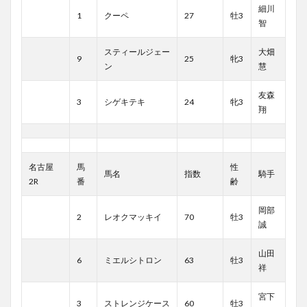
細川
1
クーペ
27
牡3
智
スティールジェー
大畑
9
25
牝3
ン
慧
友森
3
シゲキテキ
24
牝3
翔
名古屋
馬
性
馬名
指数
騎手
2R
番
齢
岡部
2
レオクマッキイ
70
牡3
誠
山田
6
ミエルシトロン
63
牡3
祥
宮下
3
ストレンジケース
60
牡3