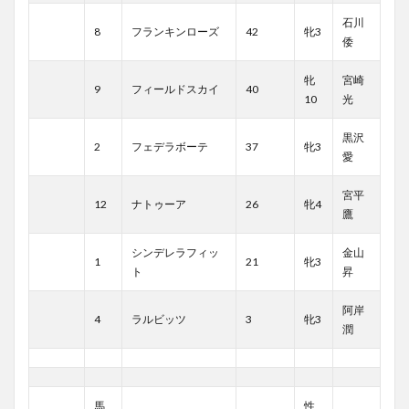
石川
8
フランキンローズ
42
牝3
倭
牝
宮崎
9
フィールドスカイ
40
10
光
黒沢
2
フェデラボーテ
37
牝3
愛
宮平
12
ナトゥーア
26
牝4
鷹
シンデレラフィッ
金山
1
21
牝3
ト
昇
阿岸
4
ラルビッツ
3
牝3
潤
馬
性