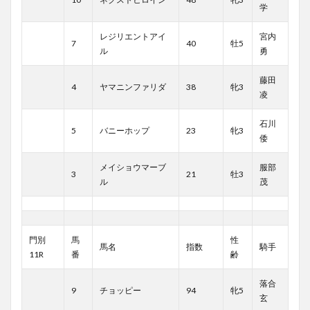
学
レジリエントアイ
宮内
7
40
牡5
ル
勇
藤田
4
ヤマニンファリダ
38
牝3
凌
石川
5
バニーホップ
23
牝3
倭
メイショウマーブ
服部
3
21
牡3
ル
茂
門別
馬
性
馬名
指数
騎手
11R
番
齢
落合
9
チョッピー
94
牝5
玄