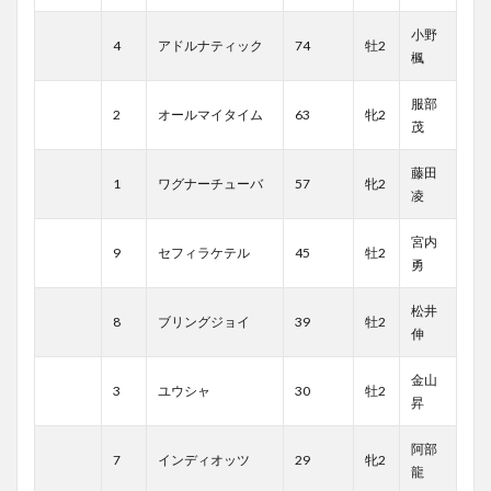
小野
4
アドルナティック
74
牡2
楓
服部
2
オールマイタイム
63
牝2
茂
藤田
1
ワグナーチューバ
57
牝2
凌
宮内
9
セフィラケテル
45
牡2
勇
松井
8
ブリングジョイ
39
牡2
伸
金山
3
ユウシャ
30
牡2
昇
阿部
7
インディオッツ
29
牝2
龍