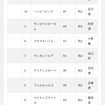
石川
12
ハッピーピンク
65
牝2
倭
サンヨウスターダ
阿岸
1
64
牡2
ム
潤
小野
6
マキマキパフェ
52
牝2
楓
金山
7
ヴィオレトピア
51
牝2
昇
宮内
2
アイアンスポーツ
49
牝2
勇
岩橋
5
フォルキャルゴ
38
牝2
勇
マリナイズマイー
藤田
9
29
牝2
ル
凌