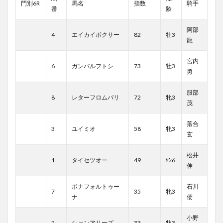
門別6R
馬名
指数
騎手
番
齢
阿部
4
エイカイボクサー
82
牡3
龍
宮内
6
ガンバルフトシ
73
牡3
勇
服部
8
レターフロムパリ
72
牝3
茂
落合
3
ユイミオ
58
牝3
玄
松井
1
タイセツオー
49
ｾﾝ6
伸
ボナフォルトゥー
石川
7
35
牝3
ナ
倭
小野
2
シャンアリーズ
33
牝3