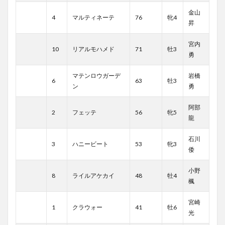
金山
4
マルティネーテ
76
牝4
昇
宮内
10
リアルモハメド
71
牡3
勇
マテンロウガーデ
岩橋
6
63
牡3
ン
勇
阿部
2
フェッテ
56
牝5
龍
石川
3
ハニービート
53
牝3
倭
小野
8
ライルアケカイ
48
牡4
楓
宮崎
1
クラウォー
41
牡6
光