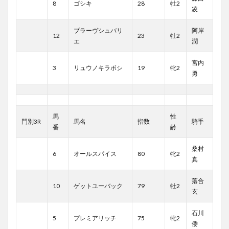
8
ゴシキ
28
牡2
凌
ブラーヴシュバリ
阿岸
12
23
牡2
エ
潤
宮内
3
リュウノキラボシ
19
牝2
勇
馬
性
門別3R
馬名
指数
騎手
番
齢
桑村
6
オールスパイス
80
牝2
真
落合
10
ゲットユーバック
79
牡2
玄
石川
5
プレミアリッチ
75
牝2
倭