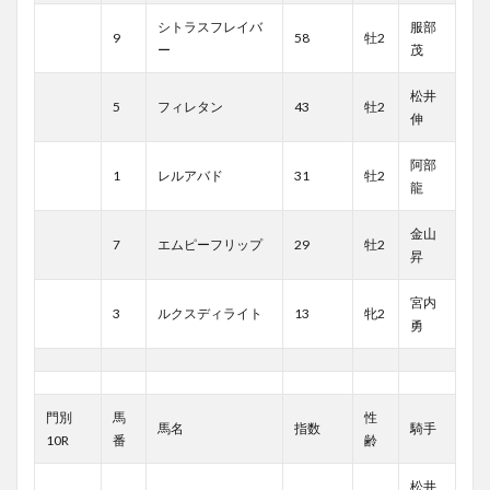
シトラスフレイバ
服部
9
58
牡2
ー
茂
松井
5
フィレタン
43
牡2
伸
阿部
1
レルアバド
31
牡2
龍
金山
7
エムピーフリップ
29
牡2
昇
宮内
3
ルクスディライト
13
牝2
勇
門別
馬
性
馬名
指数
騎手
10R
番
齢
松井