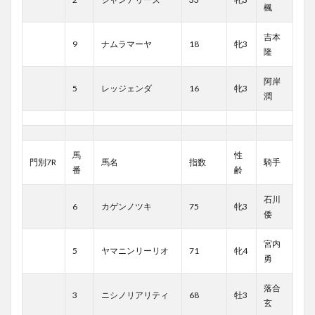
楓
吉本
9
ナムラマーヤ
18
牝3
隆
阿岸
5
レッジェンダ
16
牝3
潤
馬
性
門別7R
馬名
指数
騎手
番
齢
石川
6
カゲンノツキ
75
牝3
倭
宮内
5
ヤマニンリーリオ
71
牝4
勇
落合
3
ニシノリアリティ
68
牡3
玄