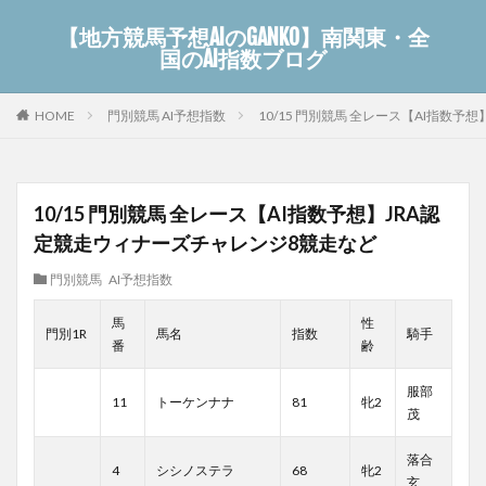
【地方競馬予想AIのGANKO】南関東・全
国のAI指数ブログ
門別競馬 AI予想指数
10/15 門別競馬 全レース【AI指数
HOME
10/15 門別競馬 全レース【AI指数予想】JRA認
定競走ウィナーズチャレンジ8競走など
門別競馬 AI予想指数
馬
性
門別1R
馬名
指数
騎手
番
齢
服部
11
トーケンナナ
81
牝2
茂
落合
4
シシノステラ
68
牝2
玄