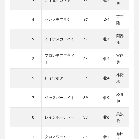
勇
吉本
6
ハレノチアラシ
67
ｾﾝ4
隆
阿部
9
イイデスカイハイ
57
牝3
龍
フロンテアブライ
宮内
2
54
牡4
ト
勇
小野
5
レイワホクト
51
牝4
楓
松井
7
ジャスパーエイト
39
牡9
伸
黒沢
8
レインボーカラー
37
牝6
愛
藤田
4
クロノワール
31
牡4