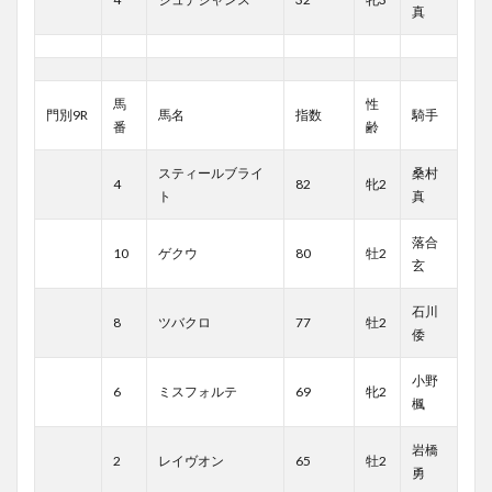
真
馬
性
門別9R
馬名
指数
騎手
番
齢
スティールブライ
桑村
4
82
牝2
ト
真
落合
10
ゲクウ
80
牡2
玄
石川
8
ツバクロ
77
牡2
倭
小野
6
ミスフォルテ
69
牝2
楓
岩橋
2
レイヴオン
65
牡2
勇