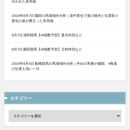
分かれた良馬場
2026年8月7日 園田の馬場傾向分析｜道中変化で逃げ維持と位置取り
悪化の差が際立った良馬場
8月7日 浦和競馬【AI指数予想】葉月特別など
8月7日 園田競馬【AI指数予想】立秋特別など
2026年8月6日 船橋競馬の馬場傾向分析｜外めの馬番が健闘、4角逃
げ位置も強い一日
カテゴリー