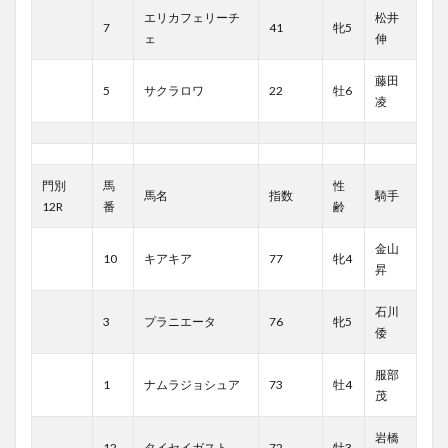
エリカフェリーチ
松井
7
41
牝5
ェ
伸
藤田
5
サクラロワ
22
牡6
凌
門別
馬
性
馬名
指数
騎手
12R
番
齢
金山
10
キアキア
77
牝4
昇
石川
3
プラニエータ
76
牝5
倭
服部
1
ナムラジョシュア
73
牡4
茂
岩橋
12
タイセイガスト
72
牡3