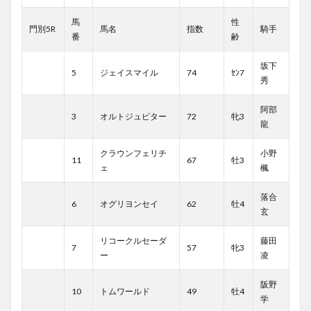
馬
性
門別5R
馬名
指数
騎手
番
齢
坂下
5
ジェイスマイル
74
ｾﾝ7
秀
阿部
3
オルトジュピター
72
牝3
龍
クラウンフェリチ
小野
11
67
牡3
ェ
楓
落合
6
オグリヨンセイ
62
牡4
玄
リコークルセーダ
藤田
7
57
牝3
ー
凌
阪野
10
トムワールド
49
牡4
学