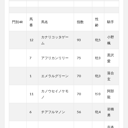
馬
性
門別4R
馬名
指数
騎手
番
齢
カナリコッタゲー
小野
12
93
牝5
ム
楓
黒沢
7
アフリカンリリー
75
牡3
愛
落合
1
エメラルグリーン
70
牝3
玄
カノウセイノケモ
阿部
11
70
ｾﾝ3
ノ
龍
岩橋
6
チアフルマノン
56
牝4
勇
吉本