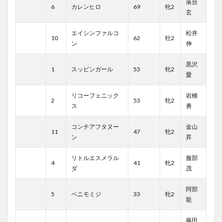
落合
6
カレンヒロ
69
牝2
玄
エイシンファルコ
松井
10
62
牡2
ン
伸
黒沢
1
スッピンガール
53
牝2
愛
リコーフェニック
岩橋
2
53
牝2
ス
勇
コンチアフタヌー
金山
11
47
牝2
ン
昇
リトルエスメラル
服部
4
41
牝2
ダ
茂
阿部
5
ベニモミジ
33
牝2
龍
藤田