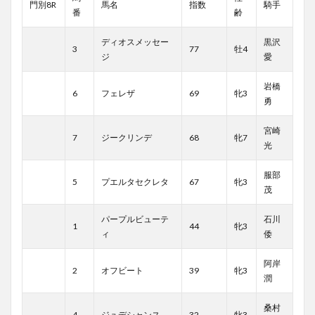
門別8R
馬名
指数
騎手
番
齢
ディオスメッセー
黒沢
3
77
牡4
ジ
愛
岩橋
6
フェレザ
69
牝3
勇
宮崎
7
ジークリンデ
68
牝7
光
服部
5
プエルタセクレタ
67
牝3
茂
パープルビューテ
石川
1
44
牝3
ィ
倭
阿岸
2
オフビート
39
牝3
潤
桑村
4
ジュデシャンス
32
牝3