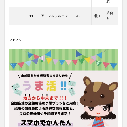
凌
落合
11
アニマルフルーツ
30
牝3
玄
＜PR＞