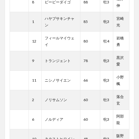
8
ビービーダイゴ
88
牡3
伸
ハヤブサキンチャ
宮崎
1
85
牝3
ン
光
フィールマイウェ
岩橋
12
80
牡4
イ
勇
黒沢
9
トランジェント
78
牝3
愛
小野
11
ニシノサイエン
66
牝3
楓
落合
2
ノリサムソン
60
牡3
玄
阿部
6
ノルディア
60
牝3
龍
阪野
10
ネクストヒロイン
48
牝3