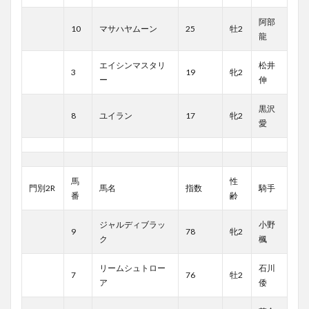
阿部
10
マサハヤムーン
25
牡2
龍
エイシンマスタリ
松井
3
19
牝2
ー
伸
黒沢
8
ユイラン
17
牝2
愛
馬
性
門別2R
馬名
指数
騎手
番
齢
ジャルディブラッ
小野
9
78
牝2
ク
楓
リームシュトロー
石川
7
76
牡2
ア
倭