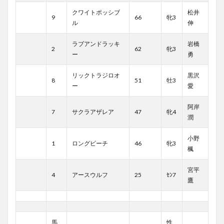
クワイトポッシブ
松井
9
66
牝3
ル
伸
ラブアンドラッキ
岩橋
2
62
牝3
ー
勇
リックトラジロオ
黒沢
8
51
牡3
ー
愛
阿岸
7
サクラアザレア
47
牝4
潤
小野
1
ロングビーチ
46
牝3
楓
宮平
4
アースウルフ
25
ｾﾝ7
鷹
馬
性