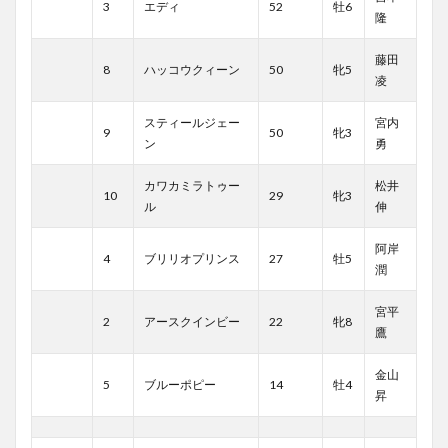
3
エディ
52
牡6
隆
藤田
8
ハッコウクィーン
50
牝5
凌
スティールジェー
宮内
9
50
牝3
ン
勇
カワカミラトゥー
松井
10
29
牝3
ル
伸
阿岸
4
ブリリオプリンス
27
牡5
潤
宮平
2
アースクインビー
22
牝8
鷹
金山
5
ブルーポピー
14
牡4
昇